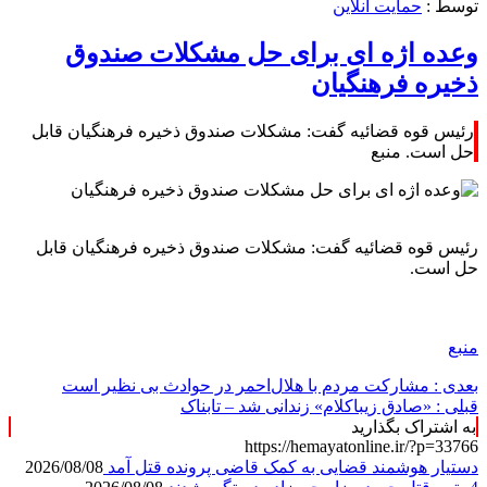
توسط :
حمایت آنلاین
وعده اژه ای برای حل مشکلات صندوق
ذخیره فرهنگیان
رئیس قوه قضائیه گفت: مشکلات صندوق ذخیره فرهنگیان قابل
حل است. منبع
رئیس قوه قضائیه گفت: مشکلات صندوق ذخیره فرهنگیان قابل
حل است.
منبع
بعدی :
مشارکت مردم با هلال‌احمر در حوادث بی نظیر است
قبلی :
«صادق زیباکلام» زندانی شد – تابناک
به اشتراک بگذارید
https://hemayatonline.ir/?p=33766
دستیار هوشمند قضایی به کمک قاضی پرونده قتل آمد
2026/08/08