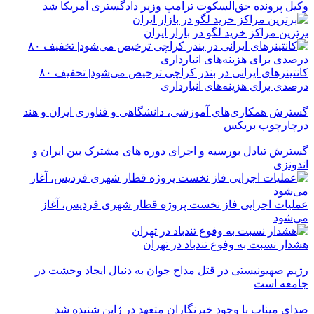
وکیل پرونده حق‌السکوت ترامپ وزیر دادگستری آمریکا شد
برترین مراکز خرید لگو در بازار ایران
کانتینرهای ایرانی در بندر کراچی ترخیص می‌شود| تخفیف ۸۰
درصدی برای هزینه‌های انبارداری
گسترش همکاری‌های آموزشی، دانشگاهی و فناوری ایران و هند
درچارچوب بریکس
گسترش تبادل بورسیه و اجرای دوره های مشترک بین ایران و
اندونزی
عملیات اجرایی فاز نخست پروژه قطار شهری فردیس، آغاز
می‌شود
هشدار نسبت به وفوع تندباد در تهران
رژیم صهیونیستی در قتل مداح جوان به دنبال ایجاد وحشت در
جامعه است
صدای میناب با وجود خبرنگاران متعهد در ژاپن شنیده شد