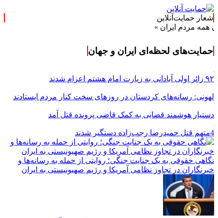
شعار حمایت‌آنلاین
دم ایران »
حمایت‌های لحظه‌ای ایران و جهان
۹۲ زائر اولی آبادانی به زیارت امام هشتم اعزام شدند
لهونی: رسانه‌های کردستان در روزهای سخت کنار مردم ایستادند
دستیار هوشمند قضایی به کمک قاضی پرونده قتل آمد
4متهم قتل حمیدرضا رجب‌زاده دستگیر شدند
نگاهی حقوقی به یک جنایت جنگی؛ روایتی از حمله به رسانه‌ها و
خبرنگاران در تجاوز نظامی آمریکا و رژیم صهیونیستی به ایران