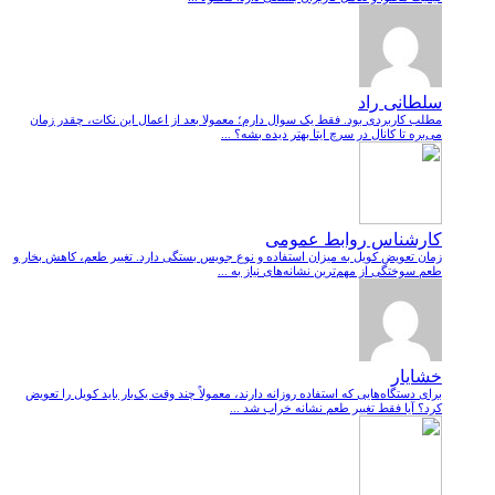
سلطانی راد
مطلب کاربردی بود. فقط یک سوال دارم؛ معمولا بعد از اعمال این نکات، چقدر زمان
می‌بره تا کانال در سرچ ایتا بهتر دیده بشه؟ ...
کارشناس روابط عمومی
زمان تعویض کویل به میزان استفاده و نوع جویس بستگی دارد. تغییر طعم، کاهش بخار و
طعم سوختگی از مهم‌ترین نشانه‌های نیاز به ...
خشایار
برای دستگاه‌هایی که استفاده روزانه دارند، معمولاً چند وقت یک‌بار باید کویل را تعویض
کرد؟ آیا فقط تغییر طعم نشانه خراب شد ...