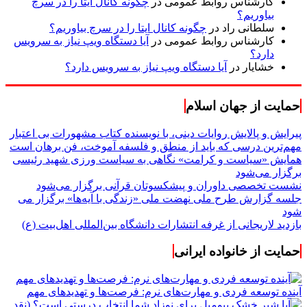
کارشناس روابط عمومی
در
چگونه کانال ایتا را در سرچ
بیاوریم؟
سلطانی راد
در
چگونه کانال ایتا را در سرچ بیاوریم؟
کارشناس روابط عمومی
در
آیا دستگاه ویپ نیاز به سرویس
دارد؟
خشایار
در
آیا دستگاه ویپ نیاز به سرویس دارد؟
حمایت از جهان اسلام
پیرایش و پالایش روایات دینی، با نویسنده کتاب مشهورات بی اعتبار
مهم‌ترین درسی که باید از منطق و فلسفه آموخت، فن برهان است
همایش «سیاست و کرامت» نگاهی به سیاست ورزی شهید رئیسی
برگزار می‌شود
نشست تخصصی داوران و پیشکسوتان قرآنی برگزار می‌شود
جلسه گزارش طرح ملی نهضت ملی «زندگی با آیه‌ها» برگزار می
شود
بازدید لاریجانی از غرفه انتشارات دانشگاه بین‌المللی اهل‌بیت (ع)
حمایت از خانواده ایرانی
آینده توسعه فردی و مهارت‌های نرم: فرصت‌ها و تهدیدهای مهم