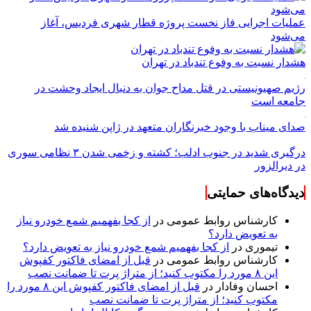
عملیات اجرایی فاز نخست پروژه قطار شهری فردیس، آغاز
می‌شود
هشدار نسبت به وفوع تندباد در تهران
رژیم صهیونیستی در قتل مداح جوان به دنبال ایجاد وحشت در
جامعه است
صدای میناب با وجود خبرنگاران متعهد در ژاپن شنیده شد
درگیری شدید در جنوب ادلب؛ کشته و زخمی شدن ۳ نظامی سوری
در دیرالزور
دیدگاه‌های حمایتی
کارشناس روابط عمومی
در
از کجا بفهمیم شمع خودرو نیاز
به تعویض دارد؟
تیموری
در
از کجا بفهمیم شمع خودرو نیاز به تعویض دارد؟
کارشناس روابط عمومی
در
قبل از امضای فاکتور کفپوش
این ۸ مورد را مکتوب کنید؛ از متراژ پرت تا ضمانت نصب
احسان وفادار
در
قبل از امضای فاکتور کفپوش این ۸ مورد را
مکتوب کنید؛ از متراژ پرت تا ضمانت نصب