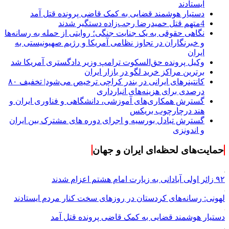
ایستادند
دستیار هوشمند قضایی به کمک قاضی پرونده قتل آمد
4متهم قتل حمیدرضا رجب‌زاده دستگیر شدند
نگاهی حقوقی به یک جنایت جنگی؛ روایتی از حمله به رسانه‌ها
و خبرنگاران در تجاوز نظامی آمریکا و رژیم صهیونیستی به
ایران
وکیل پرونده حق‌السکوت ترامپ وزیر دادگستری آمریکا شد
برترین مراکز خرید لگو در بازار ایران
کانتینرهای ایرانی در بندر کراچی ترخیص می‌شود| تخفیف ۸۰
درصدی برای هزینه‌های انبارداری
گسترش همکاری‌های آموزشی، دانشگاهی و فناوری ایران و
هند درچارچوب بریکس
گسترش تبادل بورسیه و اجرای دوره های مشترک بین ایران
و اندونزی
حمایت‌های لحظه‌ای ایران و جهان
۹۲ زائر اولی آبادانی به زیارت امام هشتم اعزام شدند
لهونی: رسانه‌های کردستان در روزهای سخت کنار مردم ایستادند
دستیار هوشمند قضایی به کمک قاضی پرونده قتل آمد