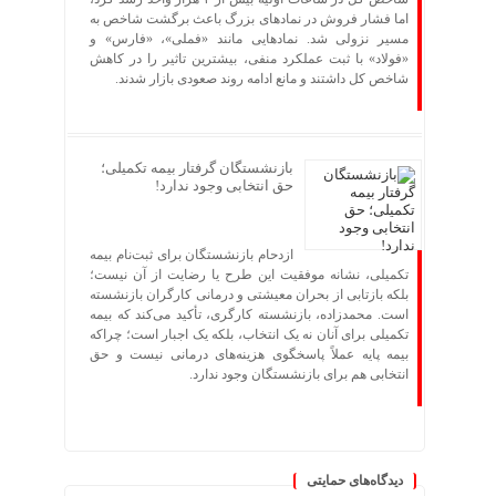
اما فشار فروش در نمادهای بزرگ باعث برگشت شاخص به
مسیر نزولی شد. نمادهایی مانند «فملی»، «فارس» و
«فولاد» با ثبت عملکرد منفی، بیشترین تاثیر را در کاهش
شاخص کل داشتند و مانع ادامه روند صعودی بازار شدند.
بازنشستگان گرفتار بیمه تکمیلی؛
حق انتخابی وجود ندارد!
ازدحام بازنشستگان برای ثبت‌نام بیمه
تکمیلی، نشانه موفقیت این طرح یا رضایت از آن نیست؛
بلکه بازتابی از بحران معیشتی و درمانی کارگران بازنشسته
است. محمدزاده، بازنشسته کارگری، تأکید می‌کند که بیمه
تکمیلی برای آنان نه یک انتخاب، بلکه یک اجبار است؛ چراکه
بیمه پایه عملاً پاسخگوی هزینه‌های درمانی نیست و حق
انتخابی هم برای بازنشستگان وجود ندارد.
دیدگاه‌های حمایتی