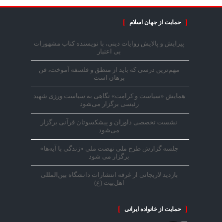
حمایت از جهان اسلام
پیرایش و پالایش روایات دینی، با نویسنده کتاب مشهورات
بی اعتبار
مهم‌ترین درسی که باید از منطق و فلسفه آموخت، فن
برهان است
همایش «سیاست و کرامت» نگاهی به سیاست ورزی شهید
رئیسی برگزار می‌شود
نشست تخصصی داوران و پیشکسوتان قرآنی برگزار
می‌شود
جلسه گزارش طرح ملی نهضت ملی «زندگی با آیه‌ها»
برگزار می شود
بازدید لاریجانی از غرفه انتشارات دانشگاه بین‌المللی
اهل‌بیت (ع)
حمایت از خانواده ایرانی