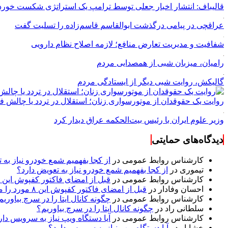
قالیباف: انتشار اخبار جعلی توسط ترامپ یک استراتژی شکست خور
عراقچی در پیامی درگذشت ابوالقاسم قاسم‌زاده را تسلیت گفت
شفافیت و مدیریت تعارض منافع؛ لازمه اصلاح نظام دارویی
رامیان، میزبان شبی از همصدایی مردم
گالیکش، روایت شبی دیگر از ایستادگی مردم
روایت یک حقوقدان از موتورسواری زنان؛ استقلال در تردد یا چالش 
وزیر علوم ایران با رئیس بیت‌الحکمه عراق دیدار کرد
دیدگاه‌های حمایتی
کارشناس روابط عمومی
در
از کجا بفهمیم شمع خودرو نیاز به 
تیموری
در
از کجا بفهمیم شمع خودرو نیاز به تعویض دارد؟
کارشناس روابط عمومی
در
قبل از امضای فاکتور کفپوش این ۸ مورد را مکتوب کنید؛ از متراژ پرت تا ضمانت نصب
احسان وفادار
در
قبل از امضای فاکتور کفپوش این ۸ مورد را مکتوب کنید؛ از متراژ پرت تا ضمانت نصب
کارشناس روابط عمومی
در
چگونه کانال ایتا را در سرچ بیاوریم
سلطانی راد
در
چگونه کانال ایتا را در سرچ بیاوریم؟
کارشناس روابط عمومی
در
آیا دستگاه ویپ نیاز به سرویس دار
خشایار
در
آیا دستگاه ویپ نیاز به سرویس دارد؟