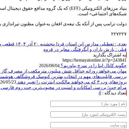
بنیاد مرزهای الکترونیکی (EFF) که یک گروه 
شبکه‌های اجتماعی» است.
دولت ترامپ پس از آنکه یک تبعه‌ی افغان به‌عنوان مظنون تیراندازی 
۲۲۷۲۲۷
بعدی :
تعطیلی مدارس این استان فردا پنجشنبه ۲۰ آذر ۱۴۰۴ قطعی شد
قبلی :
بارش باران و آبگرفتگی معابر در قروه
به اشتراک بگذارید
https://hemayatonline.ir/?p=243841
چگونه کانال ایتا را در سرچ بیاوریم؟
2026/08/04
مهان می‌خواهد روزانه حداقل شش میلیون مترمکعب از مصرف گاز 
بررسی قابلیت‌های مهم در انتخاب بهترین کیوسک فروشگاهی هوشمن
پروژه‌های وب ۳ که می‌خواهند مالکیت اینترنت را تغییر دهند
26/05/23
مرام چت؛ بررسی امکانات و امنیت در محبوب‌ترین چت روم فارسی
تعداد دیدگاه :
0