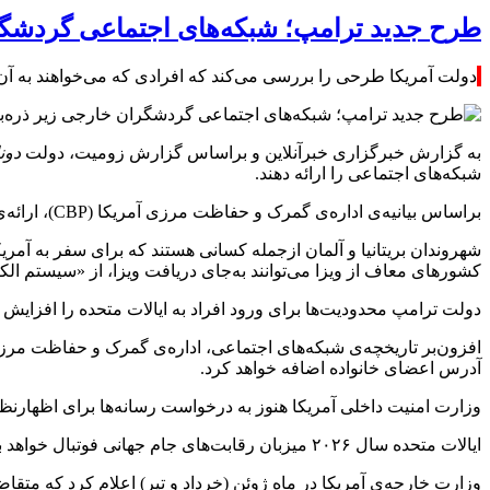
طرح جدید ترامپ؛ شبکه‌های اجتماعی گردشگرا
دولت آمریکا طرحی را بررسی می‌کند که افرادی که می‌خواهند به آن 
به گزارش خبرگزاری خبرآنلاین و براساس گزارش زومیت، دولت
دون
شبکه‌های اجتماعی را ارائه دهند.
براساس بیانیه‌ی اداره‌ی گمرک و حفاظت مرزی آمریکا (CBP)، ارائه‌ی اطلاعات مذکور برای تمام مسافران جدید، فارغ از اینکه از کشورهای نیازمند ویزا باشند یا نه، «اجباری» خواهد بود.
شهروندان بریتانیا و آلمان ازجمله کسانی هستند که برای سفر به آمریکا 
کشورهای معاف از ویزا می‌توانند به‌جای دریافت ویزا، از «سیستم الکترونیکی مجوز 
دولت ترامپ محدودیت‌ها برای ورود افراد به ایالات متحده را افزایش 
افزون‌بر تاریخچه‌ی شبکه‌های اجتماعی، اداره‌ی گمرک و حفاظت مرزی
آدرس اعضای خانواده اضافه خواهد کرد.
وزارت امنیت داخلی آمریکا هنوز به درخواست رسانه‌ها برای اظهارنظر پاسخی نداده است. عموم مردم ۶۰ روز مهلت دارن
ایالات متحده سال ۲۰۲۶ میزبان رقابت‌های جام جهانی فوتبال خواهد بود که قطعاً هواداران بی‌شماری را از سراسر جهان به آن کشور می‌کشاند.
وزارت خارجه‌ی آمریکا در ماه ژوئن (خرداد و تیر) اعلام کرد که متقاضیانِ