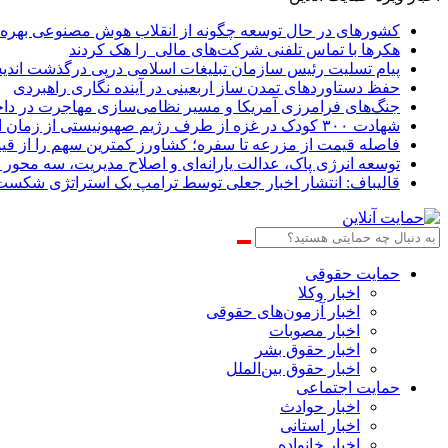
کشورهای در حال توسعه چگونه از انقلاب هوش مصنوعی بهره م
هکرها با تماس تلفنی شرکت‌های مالی را هک کردند
پیام تسلیت رئیس سازمان تبلیغات اسلامی درپی درگذشت اندیش
حفظ دستاوردهای تمدن ساز اربعینی در آینده نگاری راهبردی
جنگ‌های فرامرزی آمریکا و مسیر نظامی‌سازی مهاجرت در دا
شهادت ۳۰۰ کودک در غزه از طرف رژیم صهیونیستی از زمان اجرای آتش‌بس
فاصله قیمت از مزرعه تا سفره؛ کشاورز کمترین سهم را از قیم
توسعه انرژی پاک، عدالت یارانه‌ای و اصلاح مدیریت، سه محور
قالیباف: انتشار اخبار جعلی توسط ترامپ یک استراتژی شکس
حمایت حقوقی
اخبار وکلا
اخبار آزمون‌های حقوقی
اخبار مصوبات
اخبار حقوق بشر
اخبار حقوق بین‌الملل
حمایت اجتماعی
اخبار حوادث
اخبار استانی
اخبار خانواده