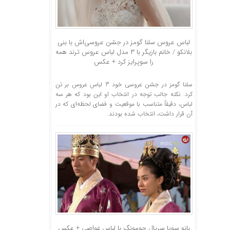
لباس عروس سلنا گومز در جشن عروسی‌اش با بنی
بلانکو / خانم بازیگر با ۳ مدل لباس عروس ترند همه
را سوپرایز کرد + عکس
سلنا گومز در جشن عروسی خود 3 لباس عروس بر تن
کرد. نکته جالب توجه در انتخاب‌ او این بود که هر سه
لباس، دقیقاً متناسب با موقعیت و فضای لحظه‌ای که در
آن قرار داشت، انتخاب شده بودند.
بانو سویا سریال جومونگ با لباس غواصی + عکس