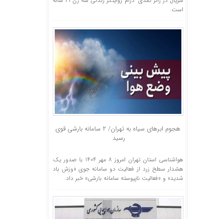
سریال در ژانر کمدی–درام روایتگر زندگی سه زن ۴۱ ساله
است.
هجوم ابر‌های سیاه به تهران/ ۲ سامانه بارشی قوی
رسید
هواشناسی استان تهران امروز ۸ مهر 1404 با صدور یک
هشدار سطح زرد از فعالیت دو سامانه جوی «وزش باد
شدید» و «فعالیت ناپیوسته سامانه بارشی» خبر داد.