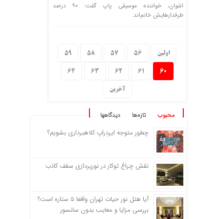
اشوان، خواننده موسیقی پاپ گفت: ۹۰ درصد
طرفدارهایش خانم‌اند.
اولین
56
57
58
59
64
63
62
61
60
آخرین
محبوب
تازه‌ها
دیدگاهها
چطور متوجه ایردراپ کلاهبرداری بشویم؟
نقش چراغ توکار در نورپردازی سقف کاذب
آیا هتل نور حیات تهران واقعا ۵ ستاره است؟
بررسی مزایا و معایب بدون سانسور