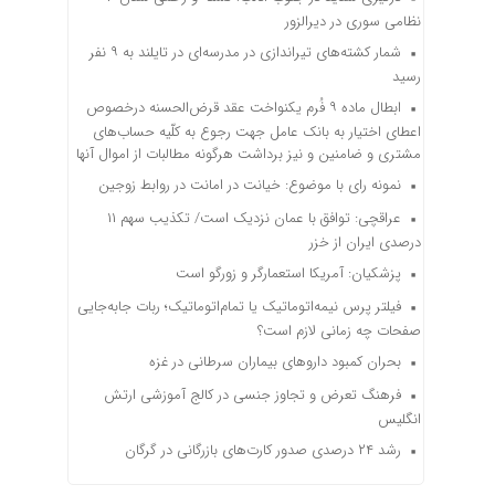
نظامی سوری در دیرالزور
شمار کشته‌های تیراندازی در مدرسه‌ای در تایلند به ۹ نفر
رسید
ابطال ماده ۹ فُرم یکنواخت عقد قرض‌الحسنه درخصوص
اعطای اختیار به بانک عامل جهت رجوع به کلّیه حساب‌های
مشتری و ضامنین و نیز برداشت هرگونه مطالبات از اموال آنها
نمونه رای با موضوع: خیانت در امانت در روابط زوجین
عراقچی: توافق با عمان نزدیک است/ تکذیب سهم ۱۱
درصدی ایران از خزر
پزشکیان: آمریکا استعمارگر و زورگو است
فیلتر پرس نیمه‌اتوماتیک یا تمام‌اتوماتیک؛ ربات جابه‌جایی
صفحات چه زمانی لازم است؟
بحران کمبود دارو‌های بیماران سرطانی در غزه
فرهنگ تعرض و تجاوز جنسی در کالج آموزشی ارتش
انگلیس
رشد ۲۴ درصدی صدور کارت‌های بازرگانی در گرگان