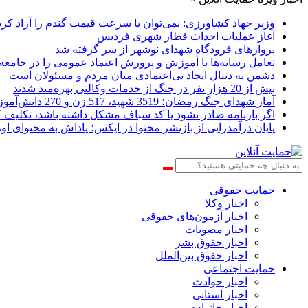
وزیر جهاد کشاورزی: نمی‌توان با سرعت قیمت گندم را آزاد کرد
آغاز عملیات احداث قطار شهری فردیس
پروازهای فرودگاه شهدای نوشهر از سر گرفته شد
تعامل رسانه‌ها با آموزش و پرورش اعتماد عمومی را در جامعه
دشمن به دنبال ایجاد بی‌اعتمادی میان مردم و مسئولان است
بیش از 20 هزار نفر در جنگ از خدمات وکالتی بهره‌مند شدند
آمار شهدای جنگ رمضان؛ 3519 شهید، 517 زن و 270 دانش‌آموز
اگر بارنامه صادر نشود یا کد سباف مشکل داشته باشد، تکلی
پایان درآمدزایی از بازنشر محتوا در ایکس؛ پاداش به محتوای او
حمایت حقوقی
اخبار وکلا
اخبار آزمون‌های حقوقی
اخبار مصوبات
اخبار حقوق بشر
اخبار حقوق بین‌الملل
حمایت اجتماعی
اخبار حوادث
اخبار استانی
اخبار خانواده