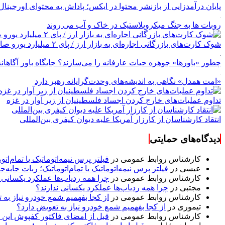
پایان درآمدزایی از بازنشر محتوا در ایکس؛ پاداش به محتوای اورجینال
روبات ها به جنگ میکروپلاستیک در خاک و آب می روند
شوک کارت‌های بازرگانی اجاره‌ای به بازار ارز / پای ۲ میلیارد یورو صادرات بدون بازگشت در میان است
چطور «باورها» جوهره حیات عارفانه را می‌سازند؟ جایگاه باور آگاهانه
«امت همدل» نگاهی به اندیشه‌های وحدت‌گرایانه رهبر دارد
تداوم عملیات‌های خارج کردن اجساد فلسطینیان از زیر آوار در غزه
انتقاد کارشناسان از کارزار آمریکا علیه دیوان کیفری بین‌المللی
دیدگاه‌های حمایتی
کارشناس روابط عمومی
در
فیلتر پرس نیمه‌اتوماتیک یا تمام‌
عیسی
در
فیلتر پرس نیمه‌اتوماتیک یا تمام‌اتوماتیک؛ ربات جا
کارشناس روابط عمومی
در
چرا همه ردیاب‌ها عملکرد یکسانی ن
مجتبی
در
چرا همه ردیاب‌ها عملکرد یکسانی ندارند؟
کارشناس روابط عمومی
در
از کجا بفهمیم شمع خودرو نیاز به 
تیموری
در
از کجا بفهمیم شمع خودرو نیاز به تعویض دارد؟
کارشناس روابط عمومی
در
قبل از امضای فاکتور کفپوش این ۸ مورد را مکتوب کنید؛ از متراژ پرت تا ضمانت نصب