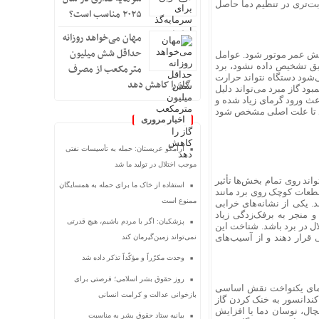
بت‌تری در تنظیم دما حاصل
۲۰۲۵ مناسب است؟
مهان می‌خواهد روزانه
حداقل شش میلیون
هش عمر موتور شود. عوامل
دقیق تشخیص داده نشود، برد
مترمکعب از مصرف
‌شود دستگاه نتواند حرارت
گاز را کاهش دهد
ود گاز مبرد می‌تواند دلیل
عث ورود گرمای زیاد شده و
ند تا علت اصلی مشخص شود
اخبار مروری
آرامکو عربستان: حمله به تأسیسات نفتی
موجب اختلال در تولید ما شد
اند روی تمام بخش‌ها تأثیر
استفاده از خاک ما برای حمله به همسایگان
قطعات کوچک روی برد مانند
ممنوع است
. یکی از نشانه‌های خرابی
منجر به برفک‌زدگی زیاد
پزشکیان: اگر با مردم باشیم، هیچ قدرتی
ل در برد باشد. شناخت این
قرار دهند و از آسیب‌های
نمی‌تواند زمین‌گیرمان کند
وحدت مکرّراً و مؤکّداً تذکر داده شد
روز حقوق بشر اسلامی؛ فرصتی برای
 دمای یکنواخت نقش اساسی
بازخوانی عدالت و کرامت انسانی
کندانسور به خنک کردن گاز
ال، نوسان دما یا افزایش
بیانیه ستاد حقوق بشر به مناسبت