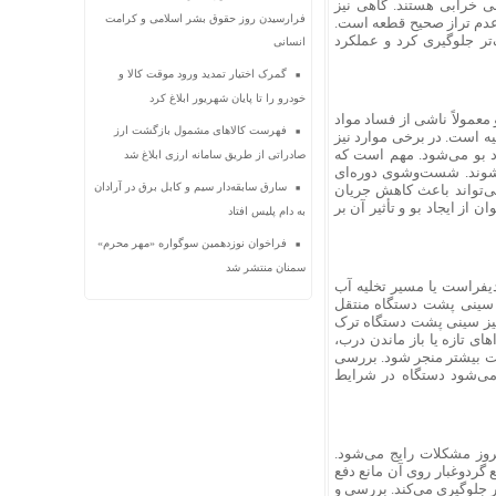
لی خرابی هستند. گاهی نیز
فرارسیدن روز حقوق بشر اسلامی و کرامت
عدم تراز صحیح قطعه است.
‌تر جلوگیری کرد و عملکرد
انسانی
گمرک اختیار تمدید ورود موقت کالا و
خودرو را تا پایان شهریور ابلاغ کرد
معمولاً ناشی از فساد مواد
فهرست کالاهای مشمول بازگشت ارز
ه است. در برخی موارد نیز
د بو می‌شود. مهم است که
صادراتی از طریق سامانه ارزی ابلاغ شد
شوند. شست‌وشوی دوره‌ای
سارق سابقه‌دار سیم و کابل برق در آرادان
می‌تواند باعث کاهش جریان
از ایجاد بو و تأثیر آن بر
به دام پلیس افتاد
فراخوان نوزدهمین سوگواره «مهر محرم»
سمنان منتشر شد
یفراست یا مسیر تخلیه آب
ه سینی پشت دستگاه منتقل
نیز سینی پشت دستگاه ترک
ی تازه یا باز ماندن درب،
ت بیشتر منجر شود. بررسی
ی‌شود دستگاه در شرایط
وز مشکلات رایج می‌شود.
 گردوغبار روی آن مانع دفع
 جلوگیری می‌کند. بررسی و