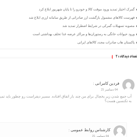
گمرک اختیار تمدید ورود موقت کالا و خودرو را تا پایان شهریور ابلاغ کرد
فهرست کالاهای مشمول بازگشت ارز صادراتی از طریق سامانه ارزی ابلاغ شد
مصوبه تسهیلات گمرکی در شرایط اضطرار تمدید شد
ورود حیوانات خانگی به رستوران‌ها و مراکز عرضه غذا تخلف بهداشتی است
پاکستان هاب صادرات مجدد کالاهای ایرانی
تعداد دیدگاه :
2
فردین کامرانی :
04 دسامبر 25
آب جمع شدن زیر یخچال برای من چند بار اتفاق افتاده. مسیر دیفراست رو چطور باید تمیز 
به تکنسین هست؟
کارشناس روابط عمومی :
04 دسامبر 25