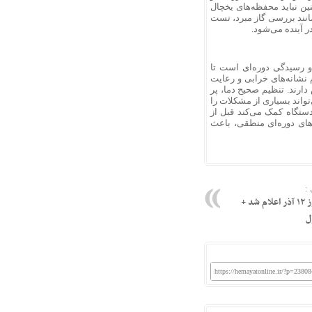
ین نباید محفظه‌های یخچال
مانند بررسی گاز مبرد، تست
 آینده می‌شود.
 و رسیدگی دوره‌ای است تا
نشانه‌های خرابی و رعایت
رند. تنظیم صحیح دما، پر
واند بسیاری از مشکلات را
ستگاه کمک می‌کند قبل از
‌های دوره‌ای منطقی، باعث
:
قیمت طلا ۱۸ عیار امروز ۱۲ آذر اعلام شد +
ل
https://hemayatonline.ir/?p=23808