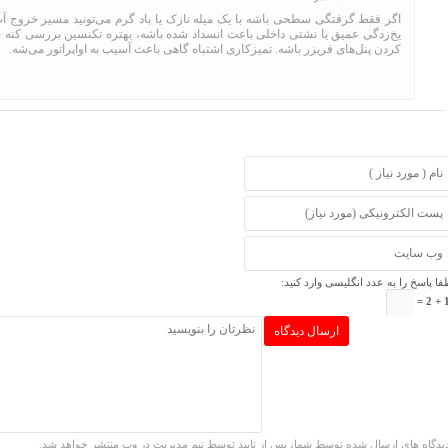
اگر فقط گرفتگی سطحی باشه با یک میله نازک یا باد گرم می‌تونید مسیر خروج آب ر
یخ‌زدگی عمیق یا نشتی داخلی باعث انسداد شده باشه، بهتره تکنسین بررسی کنه چو
کردن پنل‌های فریزر باشه. تمیزکاری اشتباه گاهی باعث آسیب به اواپراتور می‌شه.
فا پاسخ را به عدد انگلیسی وارد کنید:
17
یدگاه های ارسال شده توسط شما، پس از تایید توسط تیم مدیریت در وب منتشر خواهد شد.