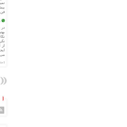
تمی
بیش
فن‌
🧭 
در 
بهت
نکا
نکر
از 
ایج
می‌
| منبع خبر 