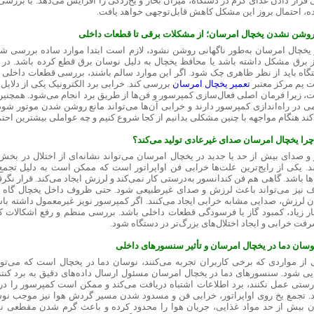
 قرار دادن غذای گرم در دستگاه، میزان بخار و یخ‌زدگی را افزایش می‌دهد. با بررس
ه، احتمال بروز این مشکل کاهش قابل‌توجهی خواهد یافت.
روشن نشدن یخچال امرسان؛ از مشکلات برقی تا قطعات داخلی
 یخچال امرسان به‌طور ناگهانی روشن نشود، لازم است ابتدا موارد ساده بررسی ش
ز برق مشکل داشته باشد یا محافظ یخچال به دلیل نوسان برق قطع کرده باشد. در م
گاه باید از نظر ظاهری چک شود. اگر این موارد سالم باشند، بررسی قطعات داخلی اهم
 یم مرکز معتبر
تعمیر یخچال امرسان
بررسی کند. خرابی برد الکترونیک یکی از دلا
، زیرا فرمان اصلی فعال‌سازی کمپرسور و فن‌ها از طریق برد انجام می‌شود. همچنین
ی در راه‌اندازی کمپرسور دارند و خرابی آن‌ها می‌تواند مانع روشن شدن موتور شود.
ند هنگام مواجهه با چنین مشکلی بدانیم از کجا شروع کنیم و چه عواملی بیشترین احتمال
چرا یخچال امرسان صدای غیرعادی تولید می‌کند؟
و صدای بیش از حد یا جدید در یخچال امرسان می‌تواند نشانه‌ای از اختلال در بخش‌ه
د. یکی از رایج‌ترین علت‌ها خرابی فن اواپراتور است که ممکن است به دلیل تجمع
‌ها باشد. گاهی هم فن کندانسور به‌درستی کار نمی‌کند و لرزش ایجاد می‌کند. قرار 
 نیز می‌تواند باعث لرزش و صدای غیرطبیعی شود. حتی ظروف داخل یخچال گاه در 
ن لرزش، صدایی مشابه خرابی ایجاد می‌کنند. اگر کمپرسور نویز غیرمعمول داشته با
ر زیاد، کمبود گاز یا فرسودگی قطعات داخلی باشد. بررسی منظم و رفع اشکالات کو
رفت خرابی و ایجاد اختلال‌های بزرگ‌تر در دستگاه شود.
 نوسان دما در یخچال امرسان و تأثیر سنسورهای داخلی
 از مواردی که برخی کاربران تجربه می‌کنند، نوسان دما در یخچال است که می‌ت
یی شود. سنسورهای دما در یخچال امرسان مسئول ارسال داده‌های دقیق به برد کنتر
درستی عمل نکنند، برد اطلاعات اشتباه دریافت می‌کند و ممکن است کمپرسور را در ز
د. تجمع یخ روی اواپراتور، خرابی فن و مسدود شدن مسیر گردش هوا نیز موجب نوس
ن بیش از حد مواد غذایی، جریان هوا را محدود کرده و باعث گرم شدن مقطعی نق