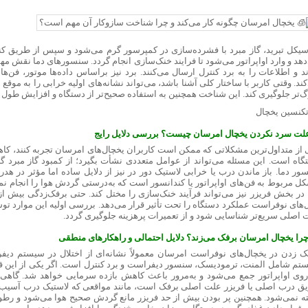
سیکل تبرید، گاز مبرد با فشرده‌سازی در کمپرسور گرم می‌شود و سپس از طریق ک
دهد و وارد اواپراتور می‌شود تا فرایند خنک‌سازی انجام گردد. سنسورهای دما نقش م
ند و اطلاعات را به برد کنترل ارسال می‌کنند. برد نیز براساس داده‌ها موتور، فن‌
ند. وقتی کاربر با ساختار کلی آشنا باشد، می‌تواند نشانه‌های اولیه خرابی را به مو
گ‌تر جلوگیری کند. این شناخت همچنین به استفاده صحیح‌تر از دستگاه و افزایش طول 
علت سرد نکردن یخچال امرسان چیست؟ بررسی دلایل رایج
 از متداول‌ترین مشکلاتی که ممکن است کاربران یخچال‌های امرسان تجربه کنند
گاه است. این مسئله می‌تواند از عوامل متعددی نشأت بگیرد؛ از کمبود گاز مبرد گر
ور دما. باز ماندن درب یا خرابی لاستیک دور در نیز از دلایل ساده اما مؤثر در 
ل مربوط به فن‌های اواپراتور یا کندانسور است که به‌درستی گردش هوا را انجام 
 در بخش فریزر نیز می‌تواند فرآیند خنک‌سازی را مختل کند. حتی برفک‌زدگی بیش از
‌های نوفراست عملکرد دستگاه را تحت تأثیر قرار می‌دهد. بررسی اولیه این موارد تو
 اصلی سریع‌تر شناسایی شود و از تعمیرات پرهزینه جلوگیری گردد.
چرا یخچال امرسان برفک می‌زند؟ دلایل احتمالی و راهکارهای منطقی
ک زدن در یخچال‌های نوفراست امرسان معمولاً نشانه‌ای از اختلال در سیستم دیفر
تم شامل المنت، ترمودیسک، سنسور دیفراست و برد کنترل است. اگر یکی از این ق
روی اواپراتور جمع می‌شود و به‌مرور باعث کاهش بازده سرمایی خواهد شد. گاه
ق درب اصلی یا فریزر علت اصلی برفک است، مانند مواقعی که لاستیک درب آسیب 
ه نمی‌شود. همچنین پر بودن بیش از حد فریزر مانع گردش صحیح هوا می‌شود و رطوب