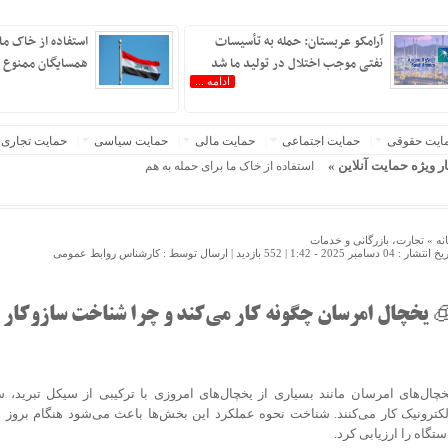
آرامکو عربستان: حمله به تأسیسات
استفاده از خاک ما 
نفتی موجب اختلال در تولید ما شد
همسایگان ممنوع 
ردم ایران »
ادامه ...
ایت حقوقی
حمایت اجتماعی
حمایت مالی
حمایت سیاسی
حمایت تجاری
ار ویژه حمایت آنلاین »
استفاده از خاک ما برای حمله به همسایگان ممنوع است
نه »
تجارت، بازرگانی و خدمات
 انتشار : 04 دسامبر 2025 - 1:42 |
552 بازدید
| ارسال توسط :
کارشناس روابط عمومی
 یخچال امرسان چگونه کار می‌کند و چرا شناخت سازوکار 
خچال‌های امرسان مانند بسیاری از یخچال‌های امروزی با ترکیبی از سیکل تبرید، 
لکترونیک کار می‌کنند. شناخت نحوه عملکرد این بخش‌ها باعث می‌شود هنگام بروز
ستگاه را ارزیابی کرد.