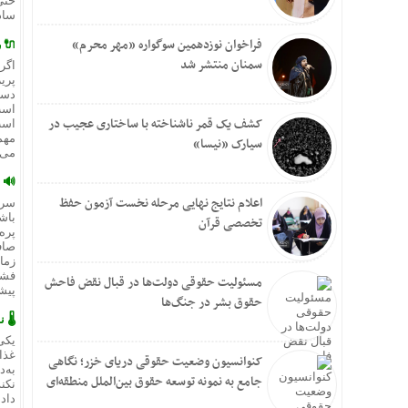
حتی
ساد
فراخوان نوزدهمین سوگواره «مهر محرم»
🔌 
سمنان منتشر شد
اگر
پری
دست
است
کشف یک قمر ناشناخته با ساختاری عجیب در
است
مهم
سیارک «نیسا»
می‌ک
🔊 
اعلام نتایج نهایی مرحله نخست آزمون حفظ
سر 
باش
تخصصی قرآن
پره
صاف
زما
فشا
مسئولیت حقوقی دولت‌ها در قبال نقض‌ فاحش
پیش
حقوق بشر در جنگ‌ها
🌡️
یکی
غذا
کنوانسیون وضعیت حقوقی دریای خزر؛ نگاهی
به‌
جامع به نمونه توسعه حقوق بین‌الملل منطقه‌ای
نکن
داد