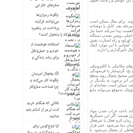
ی این عوامل و رعایت اصول
سفرهای خارجی
چگونه رمزارزها
می‌توانند فرآیند
وند. برای مثال ممکن است
رحله بعد، کابل یا دوشاخه
پرداخت در زنجیره
یت پیدا می‌کند حتما نیاز
تولید فولاد را متحول کنند؟
یل اصلی روشن نشدن دستگاه
 اورلود و رله استارت نقش
استفاده هوشمند از
 آشنایی با این موارد کمک
 تأثیرگذاری را دارند.
خودرو و حمل‌ونقل
برای رشد زندگی و
کسب‌وکار
ای مکانیکی یا الکترونیکی
 یخ، گردوغبار یا فرسودگی
🧊 یخچال امرسان
نگرفتن صحیح یخچال روی سطح
چگونه کار می‌کند و
اثر برخورد به یکدیگر در
شد، ممکن است نشانه‌ای از
چرا شناخت سازوکار
چک به‌موقع می‌تواند مانع
آن مهم است؟
نکاتی که هنگام خرید
لنت ترمز از لنتام باید
واند باعث خراب شدن مواد
بدانید
ل هستند. اگر این حسگرها
مان لازم فعال یا غیرفعال
آیا دوج‌کوین برای
ان دما می‌شود. حتی قرار
اطی از یخچال می‌شود. با
سرمایه‌گذاری در سال