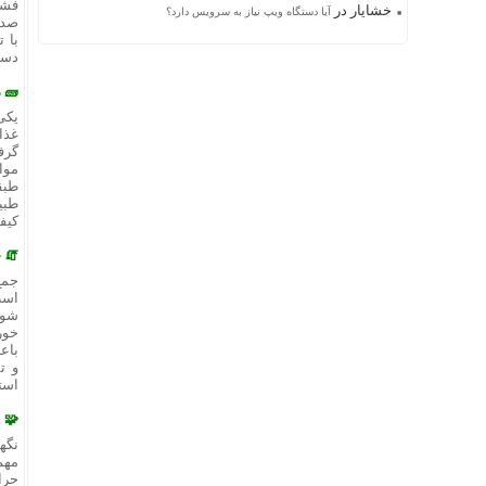
فشا
خشایار
در
آیا دستگاه ویپ نیاز به سرویس دارد؟
صدا
با 
دست
🧱 
یکی
غذا
گرف
موا
طبق
طبی
کیف
🧯 
جمع
است
شود
خور
باع
و ت
استا
🧩 
نگه
مهم
حرا