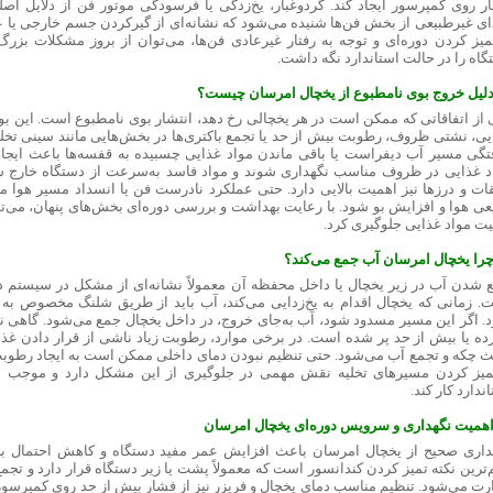
ر روی کمپرسور ایجاد کند. گردوغبار، یخ‌زدگی یا فرسودگی موتور فن از دلایل اص
ی غیرطبیعی از بخش فن‌ها شنیده می‌شود که نشانه‌ای از گیرکردن جسم خارجی یا 
تمیز کردن دوره‌ای و توجه به رفتار غیرعادی فن‌ها، می‌توان از بروز مشکلات بزرگ
گاه را در حالت استاندارد نگه داشت.
دلیل خروج بوی نامطبوع از یخچال امرسان چیست؟
 از اتفاقاتی که ممکن است در هر یخچالی رخ دهد، انتشار بوی نامطبوع است. این بو 
یی، نشتی ظروف، رطوبت بیش از حد یا تجمع باکتری‌ها در بخش‌هایی مانند سینی تخلی
تگی مسیر آب دیفراست یا باقی ماندن مواد غذایی چسبیده به قفسه‌ها باعث ایجا
د غذایی در ظروف مناسب نگهداری شوند و مواد فاسد به‌سرعت از دستگاه خارج 
ات و درزها نیز اهمیت بالایی دارد. حتی عملکرد نادرست فن یا انسداد مسیر هوا 
عی هوا و افزایش بو شود. با رعایت بهداشت و بررسی دوره‌ای بخش‌های پنهان، می‌توان 
یت مواد غذایی جلوگیری کرد.
چرا یخچال امرسان آب جمع می‌کند؟
 شدن آب در زیر یخچال یا داخل محفظه آن معمولاً نشانه‌ای از مشکل در سیستم د
. زمانی که یخچال اقدام به یخ‌زدایی می‌کند، آب باید از طریق شلنگ مخصوص ب
. اگر این مسیر مسدود شود، آب به‌جای خروج، در داخل یخچال جمع می‌شود. گاهی 
ده یا بیش از حد پر شده است. در برخی موارد، رطوبت زیاد ناشی از قرار دادن غذاها
ث چکه و تجمع آب می‌شود. حتی تنظیم نبودن دمای داخلی ممکن است به ایجاد رطوب
میز کردن مسیرهای تخلیه نقش مهمی در جلوگیری از این مشکل دارد و موجب م
ندارد کار کند.
اهمیت نگهداری و سرویس دوره‌ای یخچال امرسان
داری صحیح از یخچال امرسان باعث افزایش عمر مفید دستگاه و کاهش احتمال بر
‌ترین نکته تمیز کردن کندانسور است که معمولاً پشت یا زیر دستگاه قرار دارد و تجمع
رت می‌شود. تنظیم مناسب دمای یخچال و فریزر نیز از فشار بیش از حد روی کمپرسور