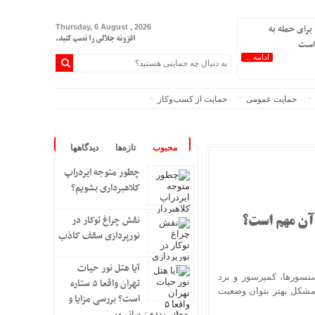
برای حمله به
Thursday, 6 August , 2026
افزونه جلالی را نصب کنید.
است
ادامه ...
حمایت عمومی
حمایت از کسب‌وکار
محبوب
تازه‌ها
دیدگاهها
چطور متوجه ایردراپ
کلاهبرداری بشویم؟
نقش چراغ توکار در
آن مهم است؟
نورپردازی سقف کاذب
آیا هتل نور حیات
سنسورها، کمپرسور و برد
تهران واقعا ۵ ستاره
 مشکل بهتر بتوان وضعیت
است؟ بررسی مزایا و
معایب بدون سانسور