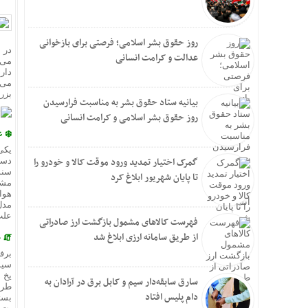
روز حقوق بشر اسلامی؛ فرصتی برای بازخوانی
در 
عدالت و کرامت انسانی
می‌
دار
می‌ک
بزر
بیانیه ستاد حقوق بشر به مناسبت فرارسیدن
روز حقوق بشر اسلامی و کرامت انسانی
❄️ 
یکی
گمرک اختیار تمدید ورود موقت کالا و خودرو را
دست
سنس
تا پایان شهریور ابلاغ کرد
مشک
هوا
مدل
علت
فهرست کالاهای مشمول بازگشت ارز صادراتی
از طریق سامانه ارزی ابلاغ شد
🧯 
برف
سیس
یخ 
سارق سابقه‌دار سیم و کابل برق در آرادان به
طری
دام پلیس افتاد
بست