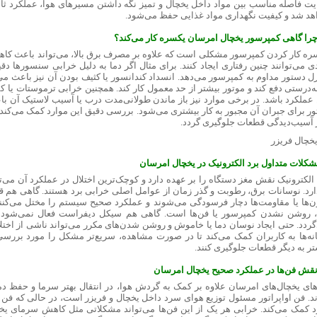
یت فاصله مناسب بین مواد داخل یخچال و تمیز نگه داشتن مسیرهای هوا، عملکرد ثا
هد شد و کیفیت نگهداری مواد غذایی حفظ می‌شود.
چرا گاهی کمپرسور یخچال امرسان یکسره کار می‌کند؟
ره کار کردن کمپرسور مشکلی است که علاوه بر مصرف برق بالا، می‌تواند باعث کا
دی می‌توانند چنین رفتاری ایجاد کنند. برای مثال اگر دما به دلیل خرابی سنسورها 
رل دستور مداوم به کمپرسور می‌دهد. انسداد کندانسور یا کثیف بودن آن نیز باعث می
ه‌درستی دفع کند و موتور بیشتر از حد معمول کار کند. همچنین خرابی ترموستات یا کمب
 عملکرد باشد. در برخی موارد نیز باز ماندن طولانی‌مدت درب یا آسیب لاستیک آن با
ور برای جبران آن مجبور به کار بیشتری می‌شود. بررسی دقیق این موارد کمک می‌ک
ز آسیب‌دیدگی قطعات جلوگیری گردد.
مشکلات متداول برد الکترونیک در یخچال امرسان
 الکترونیک نقش مغز دستگاه را بر عهده دارد و کوچک‌ترین اختلال در عملکرد آن می‌تو
ارد. نوسانات برق، رطوبت و گذر زمان از عوامل اصلی خرابی برد هستند. گاهی هم 
ن‌ها یا مقاومت‌ها دچار فرسودگی می‌شوند و عملکرد صحیح سیستم را مختل می‌کنند
، روشن نشدن کمپرسور یا فن‌ها است. گاهی هم سیکل دیفراست فعال نمی‌شود و 
گردد. حتی ایجاد نوسان دما یا خاموش و روشن شدن‌های مکرر می‌تواند ناشی از اختلا
نه‌ها به کاربران کمک می‌کند تا در صورت مشاهده، سریع‌تر مشکل را مورد بررسی 
تر به دیگر قطعات جلوگیری کنند.
نقش فن‌ها در عملکرد صحیح یخچال امرسان
های یخچال‌های امرسان علاوه بر کمک به گردش هوا، در انتقال بهتر سرما و حفظ
ند. فن اواپراتور مسئول توزیع هوای سرد داخل یخچال و فریزر است، در حالی که فن 
د کمک می‌کند. خرابی هر یک از این فن‌ها می‌تواند مشکلاتی مثل کاهش سرمای یخچ