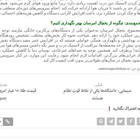
ز کردن لاستیک دور درب اهمیت زیادی دارد، زیرا مانع ورود هوای گرم می‌شود. همچن
 از حد پر باشند تا جریان هوا آزادانه حرکت کند. انجام سرویس‌های دوره‌ای منطقی 
ها و چک کردن عملکرد برد، باعث افزایش کارایی دستگاه و کاهش هزینه‌های احتمالی در
جمع‌بندی: چگونه از یخچال امرسان بهتر نگهداری کنیم؟
مجموع، یخچال امرسان به‌عنوان یکی از دستگاه‌های پرکاربرد خانگی نیازمند توجه
رین عملکرد خود را ارائه دهد. شناخت نحوه کار بخش‌های مختلف، تشخیص زودهنگام 
ت بهداشتی و نگهداری، همگی عواملی هستند که در افزایش عمر مفید دستگاه نقش دا
دن بیش از حد محفظه‌ها، مراقبت از لاستیک درب و تمیز نگه داشتن مسیرهای هوا می‌ت
ابتدا برطرف کند. همچنین توجه به صداهای غیرعادی، نوسان دما یا کاهش عملکرد د
اد خرابی‌های بزرگ‌تر، اقدامات لازم انجام شود. رعایت این موارد، در کنار سرویس
شود یخچال در سال‌های طولانی‌تر بدون افت کیفیت کار کند.
: emersunposhtiban.ir
قبلی :
بعدی 
سیمایی: دانشگاه‌ها یکی از نقاط قوت نظام
هستند
جدو
به اشتراک بگذارید
4