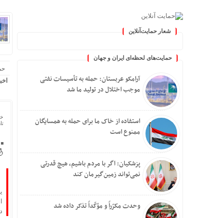
شعار حمایت‌آنلاین
« حمایت‌آنلاین، حامی همه م
حمایت‌های لحظه‌ای ایران و جهان
حم
آرامکو عربستان: حمله به تأسیسات نفتی
اخب
موجب اختلال در تولید ما شد
خا
استفاده از خاک ما برای حمله به همسایگان
تاریخ
ممنوع است
پزشکیان: اگر با مردم باشیم، هیچ قدرتی
نمی‌تواند زمین‌گیرمان کند
ی
ا
وحدت مکرّراً و مؤکّداً تذکر داده شد
د