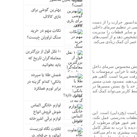
بهترین گوشی برای
بازی کالاف
ندانسور حرارت را از دست
همی در تنظیم سرمای داخلی
نکات مهم در خرید
ها و سایر قطعات را مدیریت
سنگ تراورتن چیست؟
قع تشخیص دهد و از آسیب‌های
عمر آن کمک زیادی می‌کند.
۱۰ نقل قول از بزرگترین
معامله‌گران تاریخ که
باید بخوانید
، کاهش محسوس سرمای داخل
فته تا خرابی ترموستات یا
شمش طلا یا سپرده
هدررفت سرما است. گاهی هم
بانکی؛ کدام گزینه در
نمی‌دهند. مسدود شدن مسیر
 حد یا یخ بستن مسیرها در
برابر تورم عملکرد
سط کاربر می‌تواند کمک کند
بهتری دارد؟
لوازم خانگی الماس
شوش فروش انواع
است (یخ‌زدایی) است. این
طعات به‌درستی عمل نکند،
لوازم برقی آشپزخانه
ی هم عبور هوای مرطوب از
دیده یا درب به شکل کامل
تفاوت نگاه توریست
ت بیشتری به دام می‌افتد.
آماتور و حرفه‌ای در