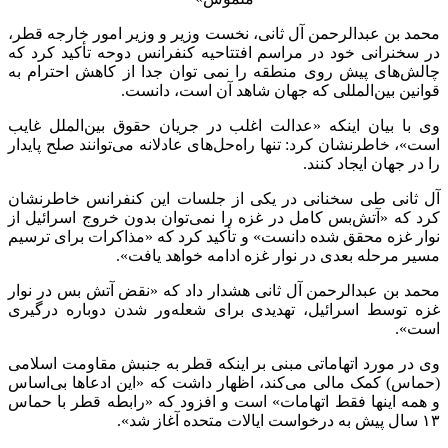
محمد بن عبدالرحمن آل ثانی، نخست وزیر و وزیر امور خارجه قطر،
در سخنرانی خود در مراسم افتتاحیه کنفرانس دوحه تأکید کرد که
چالش‌های پیش روی منطقه را نمی توان جدا از کاهش احترام به
قوانین بین‌المللی که جهان شاهد آن است، دانست.
وی با بیان اینکه «عدالت اغلب در جریان حقوق بین‌الملل غایب
است»، خاطرنشان کرد: تنها راه‌حل‌های عادلانه می‌توانند صلح پایدار
را در جهان ایجاد کنند.
آل ثانی طی سخنانی در یکی از جلسات این کنفرانس خاطرنشان
کرد که «آتش‌بس کامل در غزه را نمی‌توان بدون خروج اسرائیل از
نوار غزه محقق شده دانست» و تأکید کرد که «مذاکرات برای ترسیم
مسیر مرحله بعدی در نوار غزه ادامه خواهد یافت».
محمد بن عبدالرحمن آل ثانی هشدار داد که «نقض آتش بس در نوار
غزه توسط اسرائیل، تهدیدی برای شعله‌ور شدن دوباره درگیری
است».
وی در مورد اتهاماتی مبنی بر اینکه قطر به جنبش مقاومت اسلامی
(حماس) کمک مالی می‌کند، اظهار داشت که «این ادعاها بی‌اساس
و همه اینها فقط اتهامات» است و افزود که «رابطه قطر با حماس
۱۳ سال پیش به درخواست ایالات متحده آغاز شد».