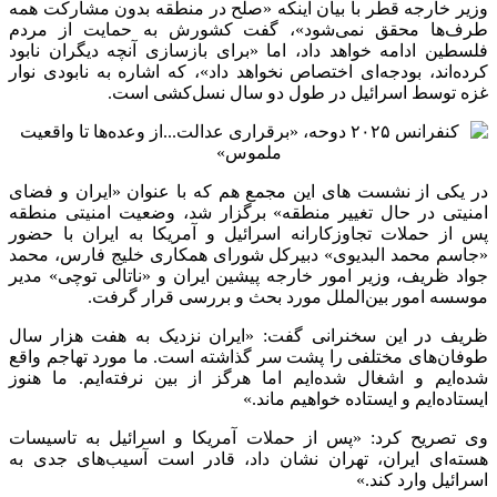
وزیر خارجه قطر با بیان اینکه «صلح در منطقه بدون مشارکت همه
طرف‌ها محقق نمی‌شود»، گفت کشورش به حمایت از مردم
فلسطین ادامه خواهد داد، اما «برای بازسازی آنچه دیگران نابود
کرده‌اند، بودجه‌ای اختصاص نخواهد داد»، که اشاره‌ به نابودی نوار
غزه توسط اسرائیل در طول دو سال نسل‌کشی است.
در یکی از نشست های این مجمع هم که با عنوان «ایران و فضای
امنیتی در حال تغییر منطقه» برگزار شد، وضعیت امنیتی منطقه
پس از حملات تجاوزکارانه اسرائیل و آمریکا به ایران با حضور
«جاسم محمد البدیوی» دبیرکل شورای همکاری خلیج فارس، محمد
جواد ظریف، وزیر امور خارجه پیشین ایران و «ناتالی توچی» مدیر
موسسه امور بین‌الملل مورد بحث و بررسی قرار گرفت.
ظریف در این سخنرانی گفت: «ایران نزدیک به هفت هزار سال
طوفان‌های مختلفی را پشت سر گذاشته است. ما مورد تهاجم واقع
شده‌ایم و اشغال شده‌ایم اما هرگز از بین نرفته‌ایم. ما هنوز
ایستاده‌ایم و ایستاده خواهیم ماند.»
وی تصریح کرد: «پس از حملات آمریکا و اسرائیل به تاسیسات
هسته‌ای ایران، تهران نشان داد، قادر است آسیب‌های جدی به
اسرائیل وارد کند.»