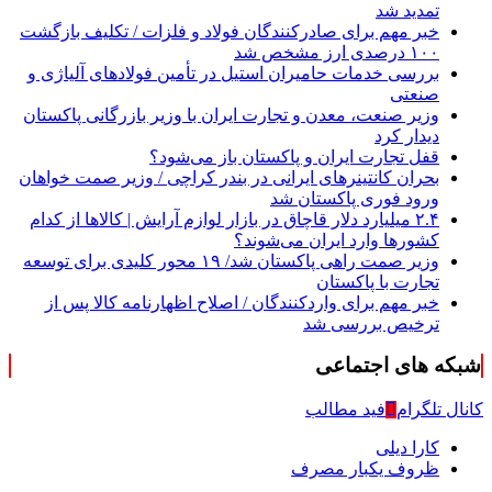
تمدید شد
خبر مهم برای صادرکنندگان فولاد و فلزات / تکلیف بازگشت
۱۰۰ درصدی ارز مشخص شد
بررسی خدمات حامیران استیل در تأمین فولادهای آلیاژی و
صنعتی
وزیر صنعت، معدن و تجارت ایران با وزیر بازرگانی پاکستان
دیدار کرد
قفل تجارت ایران و پاکستان باز می‌شود؟
بحران کانتینر‌های ایرانی در بندر کراچی / وزیر صمت خواهان
ورود فوری پاکستان شد
۲.۴ میلیارد دلار قاچاق در بازار لوازم آرایش | کالاها از کدام
کشورها وارد ایران می‌شوند؟
وزیر صمت راهی پاکستان شد/ ۱۹ محور کلیدی برای توسعه
تجارت با پاکستان
خبر مهم برای واردکنندگان / اصلاح اظهارنامه کالا پس از
ترخیص بررسی شد
شبکه های اجتماعی
کانال تلگرام
فید مطالب
کارا دیلی
ظروف یکبار مصرف