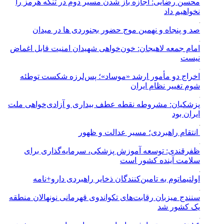
محسن رضایی: اجازه باز شدن مسیر دوم در تنگه هرمز را
نخواهیم داد
صد و پنجاه و نهمین موج حضور بجنوردی ها در میدان
امام جمعه لاهیجان: خون‌خواهی شهیدان امنیت قابل اغماض
نیست
اخراج دو مأمور ارشد «موساد»؛ پس‌لرزه شکست توطئه
شوم تغییر نظام ایران
پزشکیان: مشروطه نقطه عطف بیداری و آزادی‌خواهی ملت
ایران بود
انتقام راهبردی؛ مسیر عدالت و ظهور
ظفرقندی: توسعه آموزش پزشکی، سرمایه‌گذاری برای
سلامت آینده کشور است
اولتیماتوم به تامین‌کنندگان ذخایر راهبردی دارو+نامه
سنندج میزبان رقابت‌های تکواندوی قهرمانی نونهالان منطقه
یک کشور شد