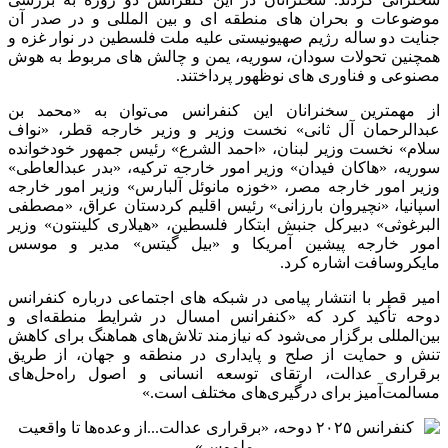
موضوعات و بحران های منطقه ای و بین المللی و در صدر آن
جنایت دو ساله رژیم صهیونیستی علیه ملت فلسطین در نوار غزه و
همچنین تحولات سودان، سوریه، یمن و چالش های مربوط به هوش
مصنوعی و فناوری های نوظهور پرداختند.
از مهمترین سخنرانان این کنفرانس می‌توان به «محمد بن
عبدالرحمان آل ثانی» نخست وزیر و وزیر خارجه قطر، «نواف
سلام» نخست وزیر لبنان، «احمد الشرع» رئیس‌ جمهور خودخوانده
سوریه، «هاکان فیدان» وزیر امور خارجه ترکیه، «بدر عبدالعاطی»
وزیر امور خارجه مصر، «خوزه مانوئل آلبارس» وزیر امور خارجه
اسپانیا، «نچیروان بارزانی» رئیس اقلیم کردستان عراق، «مصطفی
البرغوثی» دبیرکل جنبش ابتکار فلسطین، «هیلاری کلینتون» وزیر
امور خارجه پیشین آمریکا و «بیل گیتس» مدیر و موسس
مایکروسافت اشاره کرد.
امیر قطر با انتشار پیامی در شبکه های اجتماعی درباره کنفرانس
دوحه تأکید کرد که «کنفرانس امسال در شرایط منطقه‌ای و
بین‌المللی برگزار می‌شود که نیازمند تلاش‌های هماهنگ برای کاهش
تنش و حمایت از صلح و پایداری در منطقه و جهان، از طریق
برقراری عدالت، ارتقای توسعه انسانی و اصول راه‌حل‌های
مسالمت‌آمیز برای درگیری‌های مختلف است.»