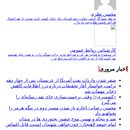
محسن نظری
به نظر شما اگر اونس جهانی رشد کنه ولی دلار داخل کشور ثابت بمونه، باز هم احتمال
افزایش قیمت طلا وجود داره؟ ...
کارشناس روابط عمومی
این موضوع به قوانین هر پلن و شرایط به‌روز پراپ بستگی دارد. به همین دلیل همیشه
بهتر است قبل از خرید چالش، جزئیات مربوط به ...
اخبار مروری
صفر شدن واردات نفت آمریکا از عربستان پس از چهار دهه
ترامپ خواستار آغاز تحقیقات درباره درز اطلاعات کاهش
ذخایر مهمات شد
«کشمیری»؛ وقتی برچسب‌سازی جای نقد رسانه‌ای را
می‌گیرد
محسن رضایی: اجازه باز شدن مسیر دوم در تنگه هرمز را
نخواهیم داد
صد و پنجاه و نهمین موج حضور بجنوردی ها در میدان
امام جمعه لاهیجان: خون‌خواهی شهیدان امنیت قابل اغماض
نیست