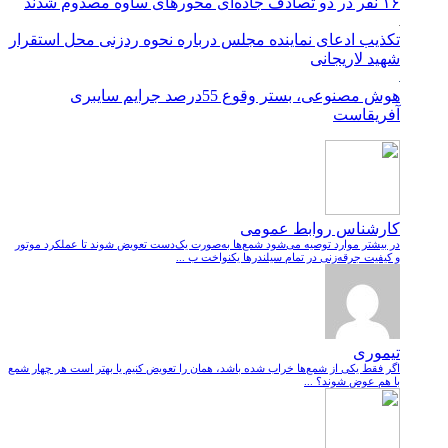
۱۶ نفر در دو تصادف جاده‌ای محورهای ساوه مصدوم شدند
تکذیب ادعای نماینده مجلس درباره نحوه ردزنی محل استقرار
شهید لاریجانی
هوش مصنوعی، بستر وقوع 55درصد جرایم سایبری
آفریقاست
کارشناس روابط عمومی
در بیشتر موارد توصیه می‌شود شمع‌ها به‌صورت یک‌دست تعویض شوند تا عملکرد موتور
و کیفیت جرقه‌زنی در تمام سیلندرها یکنواخت ب ...
تیموری
اگر فقط یکی از شمع‌ها خراب شده باشد، همان را تعویض کنیم یا بهتر است هر چهار شمع
با هم عوض شوند؟ ...