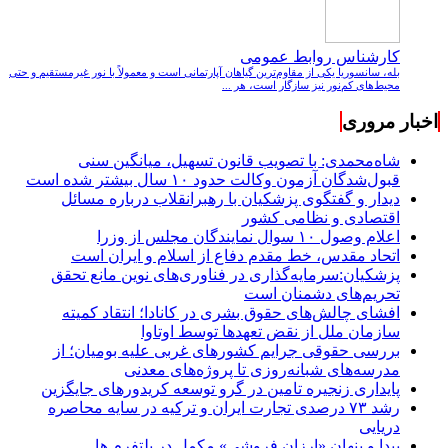
کارشناس روابط عمومی
بله، سانسوریا یکی از مقاوم‌ترین گیاهان آپارتمانی است و معمولاً با نور غیرمستقیم و حتی
محیط‌های کم‌نور نیز سازگار است، هر ...
اخبار مروری
شاه‌محمدی: با تصویب قانون تسهیل، میانگین سنی
قبول‌شدگان آزمون وکالت حدود ۱۰ سال بیشتر شده است
دیدار و گفتگوی پزشکیان با رهبرانقلاب درباره مسائل
اقتصادی و نظامی کشور
اعلام وصول ۱۰ سوال نمایندگان مجلس از وزرا
اتحاد مقدس، خط مقدم دفاع از اسلام و ایران است
پزشکیان:سرمایه‌گذاری در فناوری‌های نوین مانع تحقق
تحریم‌های دشمنان است
افشای چالش‌های حقوق بشری در کانادا؛ انتقاد کمیته
سازمان ملل از نقض تعهد‌ها توسط اوتاوا
بررسی حقوقی جرایم کشور‌های غربی علیه بومیان؛ از
مدرسه‌های شبانه‌روزی تا پروژه‌های معدنی
پایداری زنجیره تامین در گرو توسعه کریدورهای جایگزین
رشد ۷۳ درصدی تجارت ایران و ترکیه در سایه محاصره
دریایی
پیدا و پنهان «ارزان فروشی» مکمل در پلتفرم ها