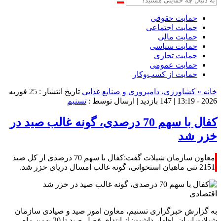
حمایت حقوقی
حمایت اجتماعی
حمایت مالی
حمایت سیاسی
حمایت تجاری
حمایت عمومی
حمایت از کسب‌وکار
خانه »
کشاورزی، دامپروری و صنایع غذایی
تاریخ انتشار : 25 فوریه
2026 - 13:19 |
147 بازدید
| ارسال توسط :
تسنیم
کفال با سهم 70 درصدی، گونه غالب صید در
خزر شد
معاون سازمان شیلات گفت:کفال با سهم 70 درصدی از کل صید
2151 تنی ماهیان استخوانی، گونه غالب امسال دریای خزر شد.
اقتصادی
به گزارش خبرگزاری تسنیم، معاون امور صید و صیادی سازمان
شیلات ایران اظهار داشت: از ابتدای فصل صید تا 20 بهمن ماه