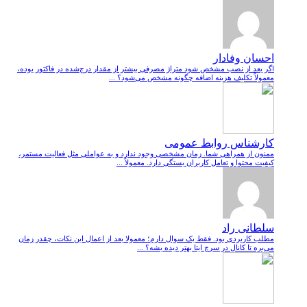
احسان وفادار
اگر بعد از نصب مشخص شود متراژ مصرفی بیشتر از مقدار درج‌شده در فاکتور بوده،
معمولاً تکلیف هزینه اضافه چگونه مشخص می‌شود؟ ...
کارشناس روابط عمومی
ممنون از همراهی شما. زمان مشخصی وجود ندارد و به عواملی مثل فعالیت مستمر،
کیفیت محتوا و تعامل کاربران بستگی دارد. معمولاً ...
سلطانی راد
مطلب کاربردی بود. فقط یک سوال دارم؛ معمولا بعد از اعمال این نکات، چقدر زمان
می‌بره تا کانال در سرچ ایتا بهتر دیده بشه؟ ...