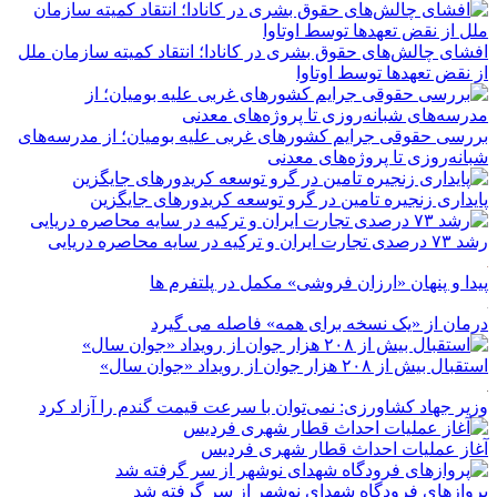
افشای چالش‌های حقوق بشری در کانادا؛ انتقاد کمیته سازمان ملل
از نقض تعهد‌ها توسط اوتاوا
بررسی حقوقی جرایم کشور‌های غربی علیه بومیان؛ از مدرسه‌های
شبانه‌روزی تا پروژه‌های معدنی
پایداری زنجیره تامین در گرو توسعه کریدورهای جایگزین
رشد ۷۳ درصدی تجارت ایران و ترکیه در سایه محاصره دریایی
پیدا و پنهان «ارزان فروشی» مکمل در پلتفرم ها
درمان از «یک نسخه برای همه» فاصله می گیرد
استقبال بیش از ۲۰۸ هزار جوان از رویداد «جوان سال»
وزیر جهاد کشاورزی: نمی‌توان با سرعت قیمت گندم را آزاد کرد
آغاز عملیات احداث قطار شهری فردیس
پروازهای فرودگاه شهدای نوشهر از سر گرفته شد