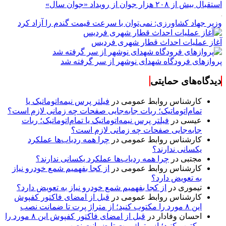
استقبال بیش از ۲۰۸ هزار جوان از رویداد «جوان سال»
وزیر جهاد کشاورزی: نمی‌توان با سرعت قیمت گندم را آزاد کرد
آغاز عملیات احداث قطار شهری فردیس
پروازهای فرودگاه شهدای نوشهر از سر گرفته شد
دیدگاه‌های حمایتی
کارشناس روابط عمومی
در
فیلتر پرس نیمه‌اتوماتیک یا
تمام‌اتوماتیک؛ ربات جابه‌جایی صفحات چه زمانی لازم است؟
عیسی
در
فیلتر پرس نیمه‌اتوماتیک یا تمام‌اتوماتیک؛ ربات
جابه‌جایی صفحات چه زمانی لازم است؟
کارشناس روابط عمومی
در
چرا همه ردیاب‌ها عملکرد
یکسانی ندارند؟
مجتبی
در
چرا همه ردیاب‌ها عملکرد یکسانی ندارند؟
کارشناس روابط عمومی
در
از کجا بفهمیم شمع خودرو نیاز
به تعویض دارد؟
تیموری
در
از کجا بفهمیم شمع خودرو نیاز به تعویض دارد؟
کارشناس روابط عمومی
در
قبل از امضای فاکتور کفپوش
این ۸ مورد را مکتوب کنید؛ از متراژ پرت تا ضمانت نصب
احسان وفادار
در
قبل از امضای فاکتور کفپوش این ۸ مورد را
مکتوب کنید؛ از متراژ پرت تا ضمانت نصب