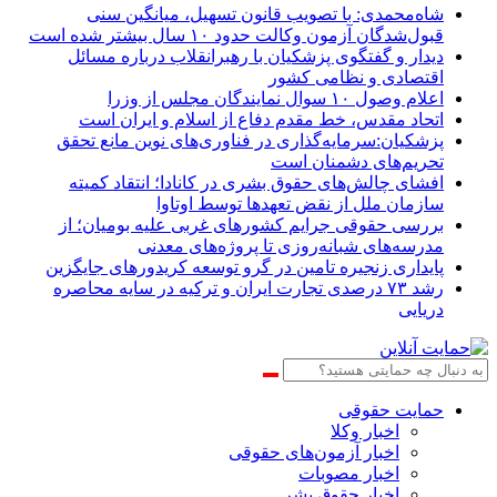
شاه‌محمدی: با تصویب قانون تسهیل، میانگین سنی
قبول‌شدگان آزمون وکالت حدود ۱۰ سال بیشتر شده است
دیدار و گفتگوی پزشکیان با رهبرانقلاب درباره مسائل
اقتصادی و نظامی کشور
اعلام وصول ۱۰ سوال نمایندگان مجلس از وزرا
اتحاد مقدس، خط مقدم دفاع از اسلام و ایران است
پزشکیان:سرمایه‌گذاری در فناوری‌های نوین مانع تحقق
تحریم‌های دشمنان است
افشای چالش‌های حقوق بشری در کانادا؛ انتقاد کمیته
سازمان ملل از نقض تعهد‌ها توسط اوتاوا
بررسی حقوقی جرایم کشور‌های غربی علیه بومیان؛ از
مدرسه‌های شبانه‌روزی تا پروژه‌های معدنی
پایداری زنجیره تامین در گرو توسعه کریدورهای جایگزین
رشد ۷۳ درصدی تجارت ایران و ترکیه در سایه محاصره
دریایی
حمایت حقوقی
اخبار وکلا
اخبار آزمون‌های حقوقی
اخبار مصوبات
اخبار حقوق بشر