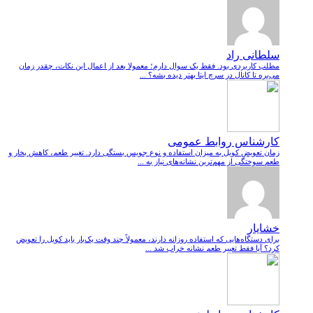
سلطانی راد
مطلب کاربردی بود. فقط یک سوال دارم؛ معمولا بعد از اعمال این نکات، چقدر زمان
می‌بره تا کانال در سرچ ایتا بهتر دیده بشه؟ ...
کارشناس روابط عمومی
زمان تعویض کویل به میزان استفاده و نوع جویس بستگی دارد. تغییر طعم، کاهش بخار و
طعم سوختگی از مهم‌ترین نشانه‌های نیاز به ...
خشایار
برای دستگاه‌هایی که استفاده روزانه دارند، معمولاً چند وقت یک‌بار باید کویل را تعویض
کرد؟ آیا فقط تغییر طعم نشانه خراب شد ...