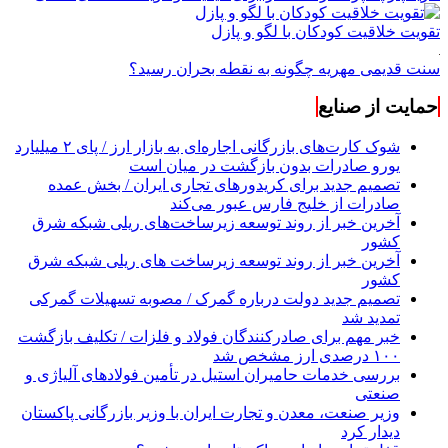
تقویت خلاقیت کودکان با لگو و پازل
سنت قدیمی مهریه چگونه به نقطه بحران رسید؟
حمایت از صنایع
شوک کارت‌های بازرگانی اجاره‌ای به بازار ارز / پای ۲ میلیارد
یورو صادرات بدون بازگشت در میان است
تصمیم جدید برای کریدورهای تجاری ایران / بخش عمده
صادرات از خلیج فارس عبور می‌کند
آخرین خبر از روند توسعه زیرساخت‌های ریلی شبکه شرق
کشور
آخرین خبر از روند توسعه زیرساخت های ریلی شبکه شرق
کشور
تصمیم جدید دولت درباره گمرک / مصوبه تسهیلات گمرکی
تمدید شد
خبر مهم برای صادرکنندگان فولاد و فلزات / تکلیف بازگشت
۱۰۰ درصدی ارز مشخص شد
بررسی خدمات حامیران استیل در تأمین فولادهای آلیاژی و
صنعتی
وزیر صنعت، معدن و تجارت ایران با وزیر بازرگانی پاکستان
دیدار کرد