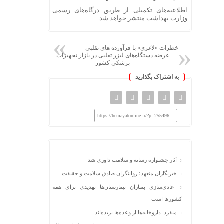
اطلاعیه‌های تکمیلی از طریق درگاه‌های رسمی
وزارت بهداشت منتشر خواهد شد.
خطرات «لاغری» با فرآورده های تقلبی
عرضه دستگاه‌های لیزر تقلبی در بازار تجهیزات
پزشکی کشور
به اشتراک بگذارید
https://hemayatonline.ir/?p=255496
آثار جشنواره رسانه و سلامت داوری شد
خبرنگاران متعهد؛ روایتگران صادق سلامت و حقیقت
عادی‌سازی بمباران بیمارستان‌ها تهدیدی برای همه
کشورها است
منفرد: داروخانه‌ها از وعده‌ها بریده‌اند