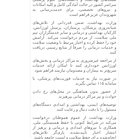
سراسر کشور در حالت آمادگی کامل و کلیه امکانات
و نیروهای تخصصی، برای خدمت‌رسانی به
شهروندان عزیز فراهم است.
وزارت بهداشت، ضمن قدردانی از تلاش‌های
شبانه‌روزی پزشکان، پرستاران، پرسنل اورژانس،
کارکنان بهداشتی و درمانی و سایر خدمتگزاران تیم
ملی سلامت، از مردم درخواست می‌کند: آرامش
خود را حفظ کرده و اخبار مرتبط با وضعیت سلامت
و خدمات درمانی را صرفاً از منابع رسمی دریافت
کنند.
از مراجعه غیرضروری به مراکز درمانی و بخش‌های
اورژانس خودداری کنند تا امکان ارائه خدمات
سریع‌تر به بیماران و مصدومان نیازمند فراهم شود.
در صورت نیاز به خدمات فوریت‌های پزشکی، با
سامانه ۱۱۵ تماس بگیرند.
از حضور بدون هماهنگی در محل‌های رخ دادن
حوادث و نیز مراکز درمانی بپرهیزند.
توصیه‌های ایمنی، بهداشتی و امدادی دستگاه‌های
مسئول را با دقت دنبال و رعایت کنند.
وزارت بهداشت از عموم هموطنان درخواست
می‌کند در شرایط کنونی با حفظ همبستگی ملی،
همکاری با نیروهای امدادی و درمانی و پرهیز از
انتشار اخبار تأییدنشده، یاری‌گر تلاش‌های
انجام‌شده برای حفظ سلامت و امنیت جامعه باشند.