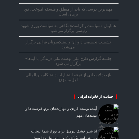
مهم‌ترین درسی که باید از منطق و فلسفه آموخت، فن
برهان است
همایش «سیاست و کرامت» نگاهی به سیاست ورزی شهید
رئیسی برگزار می‌شود
نشست تخصصی داوران و پیشکسوتان قرآنی برگزار
می‌شود
جلسه گزارش طرح ملی نهضت ملی «زندگی با آیه‌ها»
برگزار می شود
بازدید لاریجانی از غرفه انتشارات دانشگاه بین‌المللی
اهل‌بیت (ع)
حمایت از خانواده ایرانی
آینده توسعه فردی و مهارت‌های نرم: فرصت‌ها و
تهدیدهای مهم
آیا شیر خشک بیومیل برای نوزاد شما انتخاب
درستی است؟ (نقد کامل + جدول مقایسه)