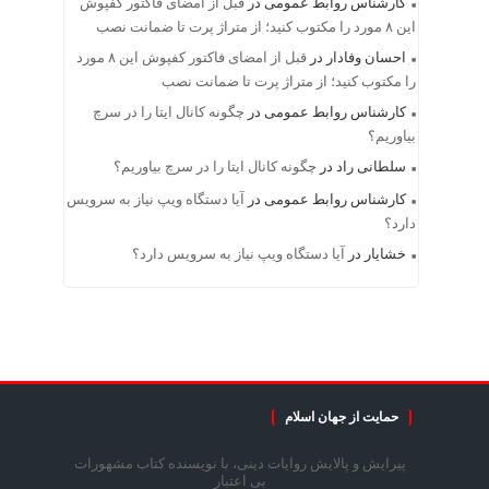
کارشناس روابط عمومی
در
قبل از امضای فاکتور کفپوش
این ۸ مورد را مکتوب کنید؛ از متراژ پرت تا ضمانت نصب
احسان وفادار
در
قبل از امضای فاکتور کفپوش این ۸ مورد
را مکتوب کنید؛ از متراژ پرت تا ضمانت نصب
کارشناس روابط عمومی
در
چگونه کانال ایتا را در سرچ
بیاوریم؟
سلطانی راد
در
چگونه کانال ایتا را در سرچ بیاوریم؟
کارشناس روابط عمومی
در
آیا دستگاه ویپ نیاز به سرویس
دارد؟
خشایار
در
آیا دستگاه ویپ نیاز به سرویس دارد؟
حمایت از جهان اسلام
پیرایش و پالایش روایات دینی، با نویسنده کتاب مشهورات
بی اعتبار