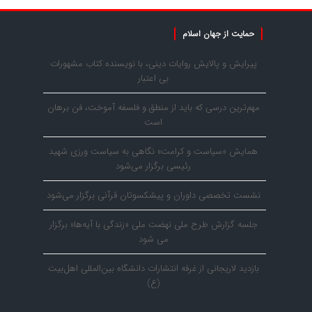
حمایت از جهان اسلام
پیرایش و پالایش روایات دینی، با نویسنده کتاب مشهورات
بی اعتبار
مهم‌ترین درسی که باید از منطق و فلسفه آموخت، فن برهان
است
همایش «سیاست و کرامت» نگاهی به سیاست ورزی شهید
رئیسی برگزار می‌شود
نشست تخصصی داوران و پیشکسوتان قرآنی برگزار می‌شود
جلسه گزارش طرح ملی نهضت ملی «زندگی با آیه‌ها» برگزار
می شود
بازدید لاریجانی از غرفه انتشارات دانشگاه بین‌المللی اهل‌بیت
(ع)