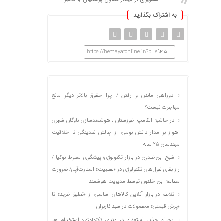
به اشتراک بگذارید
https://hemayatonline.ir/?p=79415
دوراهی ماندن و رفتن / چرا حقوق بالاتر دیگر مانع
مهاجرت نیست؟
در حاشیه الکامپ خوزستان : هوشمندسازی ناوگان شهری
اهواز بر مدار دانش بومی؛ از چالش نقدینگی تا خلاقیت
مهندسان ۲۵ ساله
شبح ابن‌خلدون در بازار تکنولوژی؛ پیشگوی سقوط نوکیا /
راز بقای غول‌های تکنولوژی در «عصبیت» استارت‌آپی/ ضرورت
مطالعه ابن خلدون توسط مدیریت هوشمند
تلاطم در بازار آنلاین کالاهای اساسی؛ از «تعلیق خرید» تا
«پرش قیمتی» محصولات در سبد کاربران
بحران جذب استعداد در دنیای تکنولوژی؛ استخدام هر