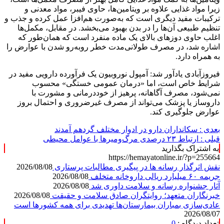
زیرا مواد غذایی علاوه بر ویتامین‌ها، حاوی فیبر، مواد معدنی و
ترکیبات مفید دیگری است که به‌صورت هم‌افزا عمل کرده و جذب و
تنظیم طبیعی آن‌ها را در بدن بهبود می‌بخشد. در مقابل، مکمل‌ها
اغلب حاوی دوزهای بالای یک ماده منفرد است که همان‌طور که
اشاره شد، در مصرف طولانی‌مدت خطر روبه‌رو شدن با عوارض را
به همراه دارد.
فیروزآبادی یادآور شد: آمپول نوروبیون یک فرآورده دارویی مفید در
شرایط خاص است، اما «درمان عمومی خستگی» محسوب
نمی‌شود، مصرف آگاهانه، پرهیز از خوددرمانی و مشورت با
داروساز یا پزشک می‌تواند از مصرف غیرضروری و احتمال بروز
عوارض جلوگیری کند.
بعدی :
سکانداران دارو در ادوار مختلف گردهم آمدند
قبلی :
ارتباط ۲۳ درصدی مرگ‌ومیرها با عوامل محیطی
به اشتراک بگذارید
https://hemayatonline.ir/?p=255664
نقش اثرگذار رسانه ها در پیگیری مطالبات پرستاری
2026/08/08
جریمه ۶۰ میلیارد ریالی داروخانه متخلف
2026/08/08
آثار جشنواره رسانه و سلامت داوری شد
2026/08/08
خبرنگاران متعهد؛ روایتگران صادق سلامت و حقیقت
2026/08/08
عادی‌سازی بمباران بیمارستان‌ها تهدیدی برای همه کشورها است
2026/08/07
تعداد دیدگاه :
0