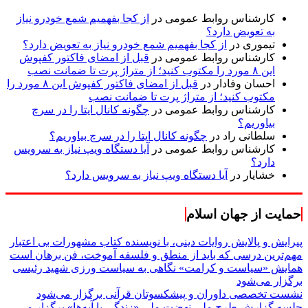
کارشناس روابط عمومی
در
از کجا بفهمیم شمع خودرو نیاز
به تعویض دارد؟
تیموری
در
از کجا بفهمیم شمع خودرو نیاز به تعویض دارد؟
کارشناس روابط عمومی
در
قبل از امضای فاکتور کفپوش
این ۸ مورد را مکتوب کنید؛ از متراژ پرت تا ضمانت نصب
احسان وفادار
در
قبل از امضای فاکتور کفپوش این ۸ مورد را
مکتوب کنید؛ از متراژ پرت تا ضمانت نصب
کارشناس روابط عمومی
در
چگونه کانال ایتا را در سرچ
بیاوریم؟
سلطانی راد
در
چگونه کانال ایتا را در سرچ بیاوریم؟
کارشناس روابط عمومی
در
آیا دستگاه ویپ نیاز به سرویس
دارد؟
خشایار
در
آیا دستگاه ویپ نیاز به سرویس دارد؟
حمایت از جهان اسلام
پیرایش و پالایش روایات دینی، با نویسنده کتاب مشهورات بی اعتبار
مهم‌ترین درسی که باید از منطق و فلسفه آموخت، فن برهان است
همایش «سیاست و کرامت» نگاهی به سیاست ورزی شهید رئیسی
برگزار می‌شود
نشست تخصصی داوران و پیشکسوتان قرآنی برگزار می‌شود
جلسه گزارش طرح ملی نهضت ملی «زندگی با آیه‌ها» برگزار می