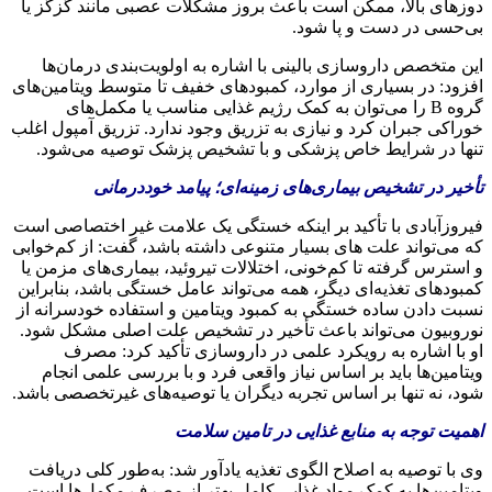
دوزهای بالا، ممکن است باعث بروز مشکلات عصبی مانند گزگز یا
بی‌حسی در دست و پا شود.
این متخصص داروسازی بالینی با اشاره به اولویت‌بندی درمان‌ها
افزود: در بسیاری از موارد، کمبودهای خفیف تا متوسط ویتامین‌های
گروه B را می‌توان به کمک رژیم غذایی مناسب یا مکمل‌های
خوراکی جبران کرد و نیازی به تزریق وجود ندارد. تزریق آمپول اغلب
تنها در شرایط خاص پزشکی و با تشخیص پزشک توصیه می‌شود.
تأخیر در تشخیص بیماری‌های زمینه‌ای؛ پیامد خوددرمانی
فیروزآبادی با تأکید بر اینکه خستگی یک علامت غیر اختصاصی است
که می‌تواند علت های بسیار متنوعی داشته باشد، گفت: از کم‌خوابی
و استرس گرفته تا کم‌خونی، اختلالات تیروئید، بیماری‌های مزمن یا
کمبودهای تغذیه‌ای دیگر، همه می‌تواند عامل خستگی باشد، بنابراین
نسبت دادن ساده خستگی به کمبود ویتامین و استفاده خودسرانه از
نوروبیون می‌تواند باعث تأخیر در تشخیص علت اصلی مشکل شود.
او با اشاره به رویکرد علمی در داروسازی تأکید کرد: مصرف
ویتامین‌ها باید بر اساس نیاز واقعی فرد و با بررسی علمی انجام
شود، نه تنها بر اساس تجربه دیگران یا توصیه‌های غیرتخصصی باشد.
اهمیت توجه به منابع غذایی در تامین سلامت
وی با توصیه به اصلاح الگوی تغذیه یادآور شد: به‌طور کلی دریافت
ویتامین‌ها به کمک مواد غذایی کامل بهتر از مصرف مکمل‌ها است،