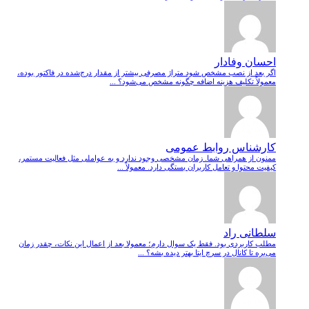
احسان وفادار
اگر بعد از نصب مشخص شود متراژ مصرفی بیشتر از مقدار درج‌شده در فاکتور بوده،
معمولاً تکلیف هزینه اضافه چگونه مشخص می‌شود؟ ...
کارشناس روابط عمومی
ممنون از همراهی شما. زمان مشخصی وجود ندارد و به عواملی مثل فعالیت مستمر،
کیفیت محتوا و تعامل کاربران بستگی دارد. معمولاً ...
سلطانی راد
مطلب کاربردی بود. فقط یک سوال دارم؛ معمولا بعد از اعمال این نکات، چقدر زمان
می‌بره تا کانال در سرچ ایتا بهتر دیده بشه؟ ...