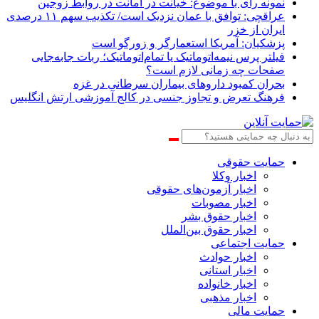
نمونه رای با موضوع: خیانت در امانت در روابط زوجین
عراقچی: توافق با عمان نزدیک است/ تکذیب سهم ۱۱ درصدی
ایران از خزر
پزشکیان: آمریکا استعمارگر و زورگو است
فیلتر پرس نیمه‌اتوماتیک یا تمام‌اتوماتیک؛ ربات جابه‌جایی
صفحات چه زمانی لازم است؟
بحران کمبود دارو‌های بیماران سرطانی در غزه
فرهنگ تعرض و تجاوز جنسی در کالج آموزشی ارتش انگلیس
حمایت حقوقی
اخبار وکلا
اخبار آزمون‌های حقوقی
اخبار مصوبات
اخبار حقوق بشر
اخبار حقوق بین‌الملل
حمایت اجتماعی
اخبار حوادث
اخبار استانی
اخبار خانواده
اخبار مذهبی
حمایت مالی