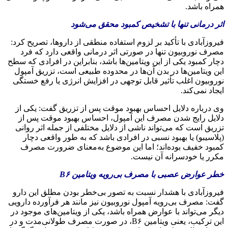
همراه باشد.
اثر درمانی تنها با تشخیص کمبود محقق می‌شود
فیروزآبادی با تأکید بر لزوم استفاده منطقی از داروها، تصریح کرد:
مصرف نوروبیون تنها در صورتی اثر درمانی واقعی دارد که فرد
دچار کمبود یکی از این ویتامین‌ها باشد، بنابراین در افرادی که سطح
این ویتامین‌ها در بدن آن‌ها در محدوده طبیعی است، تزریق آمپول
نوروبیون اغلب تأثیر قابل توجهی در افزایش انرژی یا رفع خستگی
ایجاد نمی‌کند.
وی درباره دلایل احساس بهبود موقت پس از تزریق گفت: یکی از
دلایل رایج شدن مصرف این آمپول، احساس بهبود موقت پس از
تزریق است که می‌تواند ناشی از دلایل مختلفی از جمله اثر روانی
(پلاسیبو) یا بهبود نسبی در افرادی باشد که به طور واقعی دچار
کمبود خفیف بوده‌اند؛ اما این موضوع به‌معنای ضرورت مصرف
مکرر یا خودسرانه آن نیست.
خطر عوارض عصبی با مصرف بی‌رویه ویتامین B۶
فیروزآبادی با هشدار نسبت به تصور بی‌خطر بودن مطلق این دارو
گفت: مصرف بی‌رویه آمپول نوروبیون نیز مانند هر فرآورده دارویی
دیگر می‌تواند با عوارض همراه باشد، یکی از ویتامین‌های موجود در
این ترکیب، یعنی ویتامین B۶، در صورت مصرف طولانی‌مدت و در