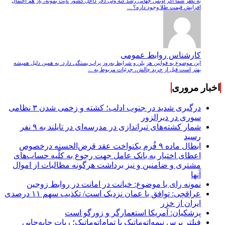
به نظر شما اگر اونس جهانی رشد کنه ولی دلار داخل کشور ثابت بمونه، باز هم احتمال
افزایش قیمت طلا وجود داره؟ ...
کارشناس روابط عمومی
این موضوع به قوانین هر پلن و شرایط به‌روز پراپ بستگی دارد. به همین دلیل همیشه
بهتر است قبل از خرید چالش، جزئیات مربوط به ...
اخبار مروری
درگیری شدید در جنوب ادلب؛ کشته و زخمی شدن ۳ نظامی
سوری در دیرالزور
شمار کشته‌های تیراندازی در مدرسه‌ای در تایلند به ۹ نفر
رسید
ابطال ماده ۹ فُرم یکنواخت عقد قرض‌الحسنه درخصوص
اعطای اختیار به بانک عامل جهت رجوع به کلّیه حساب‌های
مشتری و ضامنین و نیز برداشت هرگونه مطالبات از اموال
آنها
نمونه رای با موضوع: خیانت در امانت در روابط زوجین
عراقچی: توافق با عمان نزدیک است/ تکذیب سهم ۱۱ درصدی
ایران از خزر
پزشکیان: آمریکا استعمارگر و زورگو است
فیلتر پرس نیمه‌اتوماتیک یا تمام‌اتوماتیک؛ ربات جابه‌جایی