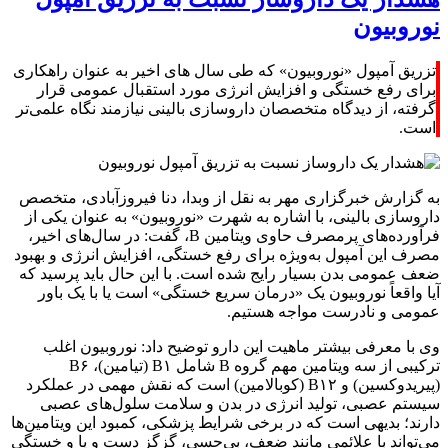
نوروبیون
تزریق آمپول «نوروبیون» که طی سال های اخیر به عنوان راهکاری
برای رفع خستگی و افزایش انرژی مورد استقبال عمومی قرار
گرفته، از دیدگاه متخصصان داروسازی بالینی نیازمند نگاه علمی‌تر
است.
به گزارش خبرگزاری مهر به نقل از وبدا، دنا فیروزآبادی، متخصص
داروسازی بالینی، با اشاره به شهرت «نوروبیون» به عنوان یکی از
فرآورده‌های پرمصرف حاوی ویتامین‌ B، گفت: در سال‌های اخیر،
مصرف این آمپول به‌ویژه برای رفع خستگی، افزایش انرژی و بهبود
ضعف عمومی بدن بسیار رایج شده است. با این حال باید پرسید که
آیا واقعاً نوروبیون یک «درمان سریع خستگی» است یا با یک باور
عمومی و نادرست مواجه هستیم.
وی با معرفی بیشتر ماهیت این دارو توضیح داد: نوروبیون اغلب
ترکیبی از سه ویتامین مهم گروه B شامل B۱ (تیامین)، B۶
(پیریدوکسین) و B۱۲ (کوبالامین) است که نقش مهمی در عملکرد
سیستم عصبی، تولید انرژی در بدن و سلامت سلول‌های عصبی
دارند؛ بدیهی است که در برخی شرایط پزشکی، کمبود این ویتامین‌ها
می‌تواند با علائمی مانند ضعف، بی‌حسی، گزگز دست و پا و خستگی