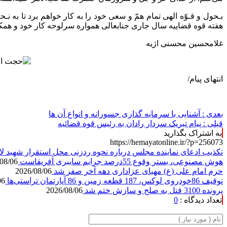
بـحول و قـوّه الهی تمام همّ و سعی خود را به کار خواهم برد تا به
هفته قوه قضاییه سال جاری جنابعالی همواره سرلوحه کار خود و همکار
غلامحسین محسنی اژیه
انتهای پیام/
بعدی :
آشنایی با سرمایه گذاری جسورانه و انواع آن ها
قبلی :
پیام تبریک سردار رادان به رئیس قوه قضائیه
به اشتراک بگذارید
https://hemayatonline.ir/?p=256073
تکذیب ادعای نماینده مجلس درباره نحوه ردزنی محل استقرار شهید لا
هوش مصنوعی، بستر وقوع 55درصد جرایم سایبری آفریقاست
08/06
حرم امام علی (ع) مهیای عزاداری دهه آخر صفر شد
2026/08/06
توقیف 86خودروی لوکس، 187 قطعه زمین و 86 آپارتمان تراستی‌ها
06
پرونده 3100 قتل به صلح و سازش ختم شد
2026/08/06
تعداد دیدگاه :
0