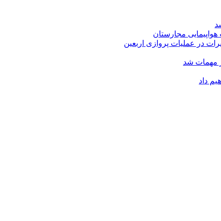
سد
رات در عملیات پروازی اربعین
ر مهمات شد
یم داد