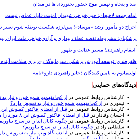
صد و پنجاه و نهمین موج حضور بجنوردی ها در میدان
امام جمعه لاهیجان: خون‌خواهی شهیدان امنیت قابل اغماض نیست
اخراج دو مأمور ارشد «موساد»؛ پس‌لرزه شکست توطئه شوم تغییر نظ
پزشکیان: مشروطه نقطه عطف بیداری و آزادی‌خواهی ملت ایران بود
انتقام راهبردی؛ مسیر عدالت و ظهور
ظفرقندی: توسعه آموزش پزشکی، سرمایه‌گذاری برای سلامت آینده
اولتیماتوم به تامین‌کنندگان ذخایر راهبردی دارو+نامه
دیدگاه‌های حمایتی
کارشناس روابط عمومی
در
از کجا بفهمیم شمع خودرو نیاز به 
تیموری
در
از کجا بفهمیم شمع خودرو نیاز به تعویض دارد؟
کارشناس روابط عمومی
در
قبل از امضای فاکتور کفپوش این ۸ مورد را مکتوب کنید؛ از متراژ پرت تا ضمانت نصب
احسان وفادار
در
قبل از امضای فاکتور کفپوش این ۸ مورد را مکتوب کنید؛ از متراژ پرت تا ضمانت نصب
کارشناس روابط عمومی
در
چگونه کانال ایتا را در سرچ بیاوریم
سلطانی راد
در
چگونه کانال ایتا را در سرچ بیاوریم؟
کارشناس روابط عمومی
در
آیا دستگاه ویپ نیاز به سرویس دار
خشایار
در
آیا دستگاه ویپ نیاز به سرویس دارد؟