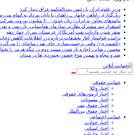
وزیر علوم ایران با رئیس بیت‌الحکمه عراق دیدار کرد
ریل‌گذاری راه‌آهن چابهار ــ زاهدان تا پایان مرداد به اتمام می‌ر
پیامدهای تجاوز به ایران؛ زیان حدود ۲۰۰ میلیون یورویی شرکت هواپیمایی مجارستان
استقرار تیم مشترک نظارتی سازمان هواپیمایی، بازرسی و تعزی
صفر شدن واردات نفت آمریکا از عربستان پس از چهار دهه
ترامپ خواستار آغاز تحقیقات درباره درز اطلاعات کاهش ذخای
«کشمیری»؛ وقتی برچسب‌سازی جای نقد رسانه‌ای را می‌گیرد
محسن رضایی: اجازه باز شدن مسیر دوم در تنگه هرمز را نخواه
صد و پنجاه و نهمین موج حضور بجنوردی ها در میدان
حمایت حقوقی
اخبار وکلا
اخبار آزمون‌های حقوقی
اخبار مصوبات
اخبار حقوق بشر
اخبار حقوق بین‌الملل
حمایت اجتماعی
اخبار حوادث
اخبار استانی
اخبار خانواده