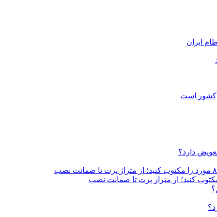
ام ایران
 کشور است
تعویض دارد؟
؟
د؟