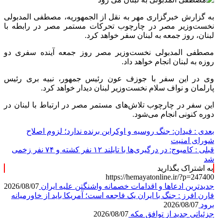
به گزارش خبرگزاری مهر به نقل از الجمهوریه، مصطفی المدبولی
نخست‌وزیر مصر در چارچوب تحرکات مستمر مصر در رابطه با
لبنان، روز جمعه به لبنان سفر خواهد کرد.
مصطفی المدبولی نخست‌وزیر مصر روز جمعه آینده سفری دو
روزه به لبنان انجام خواهد داد.
وی در این سفر با جوزف عون رئیس جمهور، نبیه بری رئیس
پارلمان و نواف سلام نخست‌وزیر لبنان دیدار خواهد کرد.
این سفر در چارچوب تلاش‌های مستمر مصر در ارتباط با لبنان در
دوره کنونی انجام می‌شود.
بعدی :
فیدان: جنگ روسیه و اوکراین برنده ندارد؛ لزوم اصلاح
شورای امنیت
قبلی :
کامبوج: در درگیری‌ها با تایلند ۱۲ نفر کشته و ۷۴ نفر زخمی
شد
به اشتراک بگذارید
https://hemayatonline.ir/?p=247400
جدیدترین ادعاها و اقدامات خصمانه واشنگتن علیه ایران
2026/08/07
فارن افرز : جنگ با ایران یک فاجعه است؛ آمریکا باید از خاورمیانه
برود
2026/08/07
جزئیاتی جدید از توافق مکه
2026/08/07