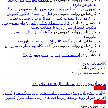
به تعویض دارد؟
تیموری
در
از کجا بفهمیم شمع خودرو نیاز به تعویض دارد؟
کارشناس روابط عمومی
در
قبل از امضای فاکتور کفپوش
این ۸ مورد را مکتوب کنید؛ از متراژ پرت تا ضمانت نصب
احسان وفادار
در
قبل از امضای فاکتور کفپوش این ۸ مورد را
مکتوب کنید؛ از متراژ پرت تا ضمانت نصب
کارشناس روابط عمومی
در
چگونه کانال ایتا را در سرچ
بیاوریم؟
سلطانی راد
در
چگونه کانال ایتا را در سرچ بیاوریم؟
کارشناس روابط عمومی
در
آیا دستگاه ویپ نیاز به سرویس
دارد؟
خشایار
در
آیا دستگاه ویپ نیاز به سرویس دارد؟
شعار حمایت‌آنلاین
همه مردم ایران »
نتیجه آزمون ورودی سمپاد سال ۱۴۰۵ اعلام شد
ادامه ...
آخرین خبر از روند توسعه زیرساخت های ریلی شبکه شرق کشور
ادامه ...
Friday, 7 August , 2026