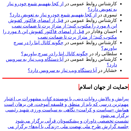
کارشناس روابط عمومی
در
از کجا بفهمیم شمع خودرو نیاز
به تعویض دارد؟
تیموری
در
از کجا بفهمیم شمع خودرو نیاز به تعویض دارد؟
کارشناس روابط عمومی
در
قبل از امضای فاکتور کفپوش
این ۸ مورد را مکتوب کنید؛ از متراژ پرت تا ضمانت نصب
احسان وفادار
در
قبل از امضای فاکتور کفپوش این ۸ مورد را
مکتوب کنید؛ از متراژ پرت تا ضمانت نصب
کارشناس روابط عمومی
در
چگونه کانال ایتا را در سرچ
بیاوریم؟
سلطانی راد
در
چگونه کانال ایتا را در سرچ بیاوریم؟
کارشناس روابط عمومی
در
آیا دستگاه ویپ نیاز به سرویس
دارد؟
خشایار
در
آیا دستگاه ویپ نیاز به سرویس دارد؟
حمایت از جهان اسلام
پیرایش و پالایش روایات دینی، با نویسنده کتاب مشهورات بی اعتبار
مهم‌ترین درسی که باید از منطق و فلسفه آموخت، فن برهان است
همایش «سیاست و کرامت» نگاهی به سیاست ورزی شهید رئیسی
برگزار می‌شود
نشست تخصصی داوران و پیشکسوتان قرآنی برگزار می‌شود
جلسه گزارش طرح ملی نهضت ملی «زندگی با آیه‌ها» برگزار می