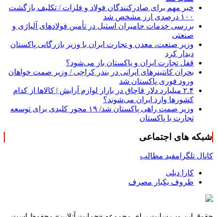
خبر مهم برای صادرکنندگان فولاد و فلزات / تکلیف بازگشت
۱۰۰ درصدی ارز مشخص شد
بررسی خدمات حامیران استیل در تأمین فولادهای آلیاژی و
صنعتی
وزیر صنعت، معدن و تجارت ایران با وزیر بازرگانی پاکستان
دیدار کرد
قفل تجارت ایران و پاکستان باز می‌شود؟
بحران کانتینر‌های ایرانی در بندر کراچی / وزیر صمت خواهان
ورود فوری پاکستان شد
۲.۴ میلیارد دلار قاچاق در بازار لوازم آرایش | کالاها از کدام
کشورها وارد ایران می‌شوند؟
وزیر صمت راهی پاکستان شد/ ۱۹ محور کلیدی برای توسعه
تجارت با پاکستان
شبکه های اجتماعی
کانال تلگرام
فید مطالب
کارا دیلی
ظروف یکبار مصرف
حقوق این وب سایت برای مجموعه «حمایت‌ آنلاین» محفوظ است.