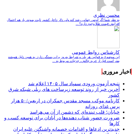
محسن نظری
به نظر شما اگر اونس جهانی رشد کنه ولی دلار داخل کشور ثابت بمونه، باز هم احتمال
افزایش قیمت طلا وجود داره؟ ...
کارشناس روابط عمومی
این موضوع به قوانین هر پلن و شرایط به‌روز پراپ بستگی دارد. به همین دلیل همیشه
بهتر است قبل از خرید چالش، جزئیات مربوط به ...
اخبار مروری
نتیجه آزمون ورودی سمپاد سال ۱۴۰۵ اعلام شد
آخرین خبر از روند توسعه زیرساخت های ریلی شبکه شرق
کشور
کارنامه موکب مسجد مقدس جمکران در اربعین/۵۰ هزار
پرس غذای روزانه
خیابان؛ قلب تپنده‌ای که دشمن از آن می‌هراسد
ضرورت حضور شتاب ‌دهنده‌ها در آبادان برای توسعه کسب‌ و
کارها
جدیدترین ادعاها و اقدامات خصمانه واشنگتن علیه ایران