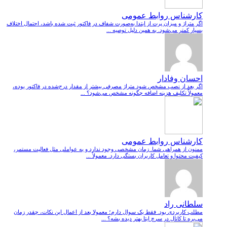
کارشناس روابط عمومی
اگر متراژ و میزان پرت از ابتدا به‌صورت شفاف در فاکتور ثبت شده باشد، احتمال اختلاف
بسیار کمتر می‌شود. به همین دلیل توصیه ...
احسان وفادار
اگر بعد از نصب مشخص شود متراژ مصرفی بیشتر از مقدار درج‌شده در فاکتور بوده،
معمولاً تکلیف هزینه اضافه چگونه مشخص می‌شود؟ ...
کارشناس روابط عمومی
ممنون از همراهی شما. زمان مشخصی وجود ندارد و به عواملی مثل فعالیت مستمر،
کیفیت محتوا و تعامل کاربران بستگی دارد. معمولاً ...
سلطانی راد
مطلب کاربردی بود. فقط یک سوال دارم؛ معمولا بعد از اعمال این نکات، چقدر زمان
می‌بره تا کانال در سرچ ایتا بهتر دیده بشه؟ ...