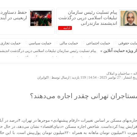
پیام تسلیت رئیس سازمان
حفظ دستاورده
تبلیغات اسلامی درپی درگذشت
اربعینی در آین
اندیشمند مازندرانی
ادامه ...
ایت حقوقی
حمایت اجتماعی
حمایت مالی
حمایت سیاسی
حمایت تجاری
ار ویژه حمایت آنلاین »
پیام تسلیت رئیس سازمان تبلیغات اسلامی درپی درگذشت اندیشمن
حفظ دستاوردهای تمدن ساز اربعینی در آینده نگاری راهبردی
جنگ‌های فرامرزی آمریکا و مسیر نظامی‌سازی مهاجرت در داخل
شهادت ۳۰۰ کودک در غزه از طرف رژیم صهیونیستی از زمان اجرای آتش‌بس
نه »
ساختمان و املاک
 انتشار : 27 نوامبر 2025 - 14:54 |
119 بازدید
| ارسال توسط :
اکوایران
فاصله قیمت از مزرعه تا سفره؛ کشاورز کمترین سهم را از قیمت 
توسعه انرژی پاک، عدالت یارانه‌ای و اصلاح مدیریت، سه محور تحو
قالیباف: انتشار اخبار جعلی توسط ترامپ یک استراتژی شکست 
ستاجران تهرانی چقدر اجاره می‌دهند؟
عراقچی در پیامی درگذشت ابوالقاسم قاسم‌زاده را تسلیت گفت
شفافیت و مدیریت تعارض منافع؛ لازمه اصلاح نظام دارویی
اجاره‌بهای مسکن بر اساس تغییرات
فزایش پیدا کرده‌است. شاخص اجاره مسکن «دنیای‌اقتصاد» نشان می‌دهد، در حال حا
صورت ۲۱‌میلیون تومان ماهانه به همراه ۶۲۰‌میلیون تومان پول‌پیش