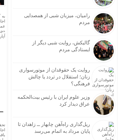
رامیان، میزبان شبی از همصدایی
به 
اجا
مردم
عمدت
«چر
آپار
گالیکش، روایت شبی دیگر از
ایستادگی مردم
روایت یک حقوقدان از موتورسواری
زنان؛ استقلال در تردد یا چالش
فرهنگی؟
وزیر علوم ایران با رئیس بیت‌الحکمه
عراق دیدار کرد
ریل‌گذاری راه‌آهن چابهار ــ زاهدان تا
تحق
اجار
پایان مرداد به اتمام می‌رسد
را 