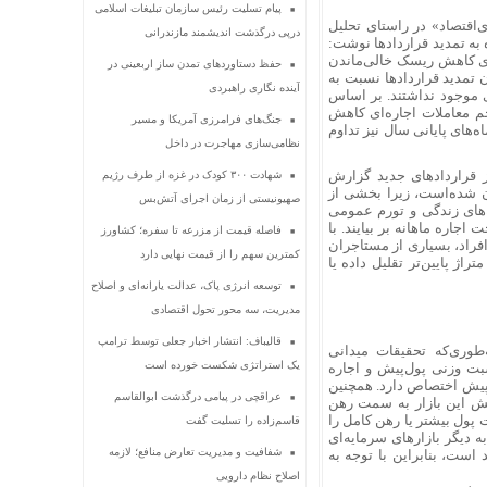
پیام تسلیت رئیس سازمان تبلیغات اسلامی
ی‌اقتصاد» در راستای تحلیل
درپی درگذشت اندیشمند مازندرانی
به تمدید قراردادها نوشت:
ی کاهش ریسک خالی‌‌‌‌ماندن
حفظ دستاوردهای تمدن ساز اربعینی در
 تمدید قراردادها نسبت به
آینده نگاری راهبردی
موجود نداشتند. بر اساس‌
 معاملات اجاره‌‌‌‌ای کاهش
جنگ‌های فرامرزی آمریکا و مسیر
ه‌های پایانی سال ‌نیز تداوم
نظامی‌سازی مهاجرت در داخل
ز قراردادهای جدید گزارش
شهادت ۳۰۰ کودک در غزه از طرف رژیم
ن شده‌است، زیرا بخشی از
صهیونیستی از زمان اجرای آتش‌بس
نه‌های زندگی و تورم عمومی
جاره ماهانه بر بیایند. با
فاصله قیمت از مزرعه تا سفره؛ کشاورز
افراد، بسیاری از مستاجران
کمترین سهم را از قیمت نهایی دارد
راژ پایین‌تر تقلیل داده یا
توسعه انرژی پاک، عدالت یارانه‌ای و اصلاح
مدیریت، سه محور تحول اقتصادی
قالیباف: انتشار اخبار جعلی توسط ترامپ
‌طوری‌که تحقیقات میدانی
یک استراتژی شکست خورده است
نسبت وزنی پول‌پیش و اجاره
، به پول‌پیش اختصاص دارد. همچنین
عراقچی در پیامی درگذشت ابوالقاسم
رخش این بازار به سمت رهن
ت پول بیشتر یا رهن کامل را
قاسم‌زاده را تسلیت گفت
ه دیگر بازارهای سرمایه‌ای
شفافیت و مدیریت تعارض منافع؛ لازمه
اجاره‌داری با احتساب سپرده‌‌‌‌گذاری پول‌پیش در بازار پول زیر 5درصد‌ است، بنابراین با توجه به
اصلاح نظام دارویی