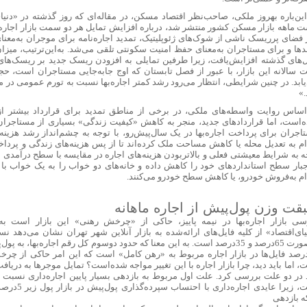
این‌باره بهروز ملکی، صاحب‌نظر اقتصاد مسکن، در مقاله‌‌‌‌ای که روز گذشته در «دنیا
 ماهه بازار مسکن کشور منتشر شد، درباره افزایش تمایل هر دو سمت بازار اجاره 
 فضای پرریسک ناشی از شوک‌های ژئوپلیتیک، تمدید اجاره‌‌‌‌نامه برای موجران به‌معنا
دها و برای مستاجران به‌معنای حفظ امنیت سکونتی تلقی می‌شد. به‌این‌ترتیب، میزان
‌های گذشته افزایش‌یافت، زیرا طرفین تمایلی به افزودن ریسک جدید بر ریسک‌های 
 سالانه این بازار، با عبور از فصل تابستان که اوج جابه‌‌‌‌جایی مستاجران است، حجم
‌‌یابد. در چنین شرایطی، انتظار می‌رود رشد کمتر اجاره‌‌‌‌بها نسبت به تورم عمومی در ما
.»
اساس روایت واسطه‌‌‌‌های ملکی، در برخی از مناطق تمدید برای قرارداد بیشتر ا
‌است، اما قراردادهای جدید، منجر به کاهش «کیفیت زندگی» بسیاری از مستاجرا
جران برای پرداخت اجاره‌‌‌‌بها در یک سال‌پیش‌رو، با توجه به چشم‌‌‌‌انداز رشد هزی
ام به تعدیل محله یا کاهش مساحت ملک کرده‌اند تا از پس هزینه‌های زندگی و پرداخت ا
ه به شرایط معیشتی فعلی و بالاتر‌بودن هزینه‌های اجاره در مقایسه با سطح درآمدی 
جبار سطح استانداردهای خود را کاهش داده و خانه‌‌‌‌های دو خواب را به یک خواب با مت
ام به‌فروش خودرو، یا کاهش سطح خودرو می‌کنند.
قت وزن پول‌پیش از اجاره ماهانه
سی بازار اجاره‌‌‌‌بها در نیمه پاییز، حاکی از «چرخش رهنی» این بازار است به
ای‌اقتصاد» از کلیه فایل‌‌‌‌های ارائه‌شده به بازار آنلاین شهر تهران نشان می‌دهد 
به‌صورت 65‌درصد و 35‌درصد است. به این معنا که حدود دو‌سوم کل رقم اجاره‌‌‌‌بها
2درصد فایل‌‌‌‌ها در بازار اجاره مربوط به «رهن کامل» است که این امر حاکی از چ
 اما باید دید، چرا بازار اجاره با این تغییر مواجه شده‌است؟ تمایل موجرها به دریاف
د در دو علت بررسی کرد. علت اول مربوط به بازدهی بسیار پایین اجاره‌‌‌‌داری نسبت ب
است، زیرا عایدی 
ه بازدهی