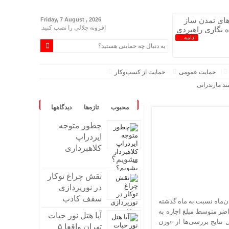
ای تمدن ساز
Friday, 7 August , 2026
افزونه جلالی را نصب کنید.
ده نگاری راهبردی
ادامه ...
حمایت عمومی
حمایت از کسب‌وکار
د مازندرانی
محبوب
تازه‌ها
دیدگاهها
چطور متوجه
نهایی دارد
ایردراپ
ل اقتصادی
کلاهبرداری
خورده است
بشویم؟
نقش چراغ توکار
در نورپردازی
سقف کاذب
 «ارقام پیشنهادی» موجرها در تهران، ۴درصد در آبان‌ماه نسبت به ماه گذشته
ضر متوسط مبلغ اجاره به
آیا هتل نور حیات
 است. با این حال نتایج بررسی‌ها از «وزن
تهران واقعا ۵