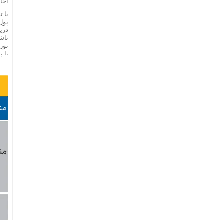
اجار
با ت
پول‌
دریا
ناش
تور
یا پ