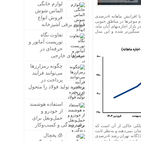
لوازم خانگی
الماس شوش
بازار اجاره مسکن تهران در نیمه پاییز با افزایش ماهانه 4درصدی
فروش انواع
ام موجرها در مناطق جنوبی
لوازم برقی آشپزخانه
زار اجاره‌‌‌‌بهای آبان ماه،
گین‌‌‌‌تر شده و این مدل
تفاوت نگاه
توریست آماتور و
حرفه‌ای در
سفرهای خارجی
چگونه رمزارزها
می‌توانند فرآیند
پرداخت در
زنجیره تولید فولاد را متحول
کنند؟
استفاده هوشمند
از خودرو و
حمل‌ونقل برای
رشد زندگی و کسب‌وکار
ای ملکی حاکی از آن است که
نشان نمی‌دهند و به‌نظر ثابت
🧊 یخچال
باقی‌مانده‌‌‌‌اند، اما با این‌حال میانگین «اجاره‌‌‌‌بهای پیشنهادی» در محله‌‌‌‌های منتخب مناطق 22گانه تهران رشد 4درصدی
شنهادی» موجرهای پایتخت در