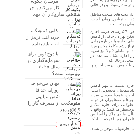
امرسان چگونه
ل‌‌‌‌پیش به اجاره‌‌‌‌بهای ماهانه به مترمربعی 470‌‌‌‌هزار‌تومان در ماه رسید؛ این در حالی
کار می‌کند و چرا
شناخت سازوکار آن مهم
میانگین «اجاره‌‌‌‌بهای پیشنهادی» آپارتمان‌‌‌‌های میان‌‌‌‌متراژ با سن بنای 8 سال‌از محله‌‌‌‌های منتخب مناطق
22گانه تهران در آبان، به‌صورت 21میلیون و 200هزار‌تومان اجاره ماهانه با پول‌پیش 628‌میلیون‌تومان است،
است؟
نکاتی که هنگام
همچنین تغییرات نقطه‌‌‌‌ای اجاره‌‌‌‌بهای پیشنهادی در ابتدای آذر سال‌جاری از افزایش حدود 27‌درصدی هزینه اجاره
سکن تهران، حاکی از کاهش
خرید لنت ترمز از
ی اجاره‌‌‌‌بها در بازه زمانی
لنتام باید بدانید
دتا متاثر از رشد «کاملا محسوس»
در مناطق شمالی است که این رشد محسوس بیش از همه در منطقه یک خود را نشان‌داده و مناطق 2 و 3 نیز تقریبا
آیا دوج‌کوین برای
ازار اجاره نشان می‌دهد، در
سرمایه‌گذاری در
بیشتر مناطق شهر، باثبات اجاره ماهانه همراه بوده‌اند و حتی بخشی از مناطق جنوبی با کاهش 7درصد اجاره‌‌‌‌بها
سال ۲۰۲۵
مناسب است؟
مهان می‌خواهد
 اجاره نسبت به مهر کاهش‌
روزانه حداقل
قرارداد همچنان محسوس است،
ره، عمدتا به‌دنبال تمدید
شش میلیون
جرها و مستاجران هر دو به
مترمکعب از مصرف گاز را
ر طولانی برای اجاره ملک و
کاهش دهد
‌نظر می‌کنند؛ در واقع با
الی ماندن ملک را افزایش
جران هم با توجه به اینکه
اخبار مروری
جاره‌‌‌‌بها با موجر برایشان