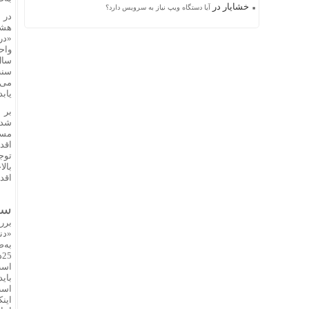
خشایار
در
آیا دستگاه ویپ نیاز به سرویس دارد؟
در 
هشت
«در
واح
سال
سنت
می‌‌
یابد
بر 
شده
مستا
اقد
توج
بالا
اقد
سب
برر
«دنی
5
است،
بای
اینک