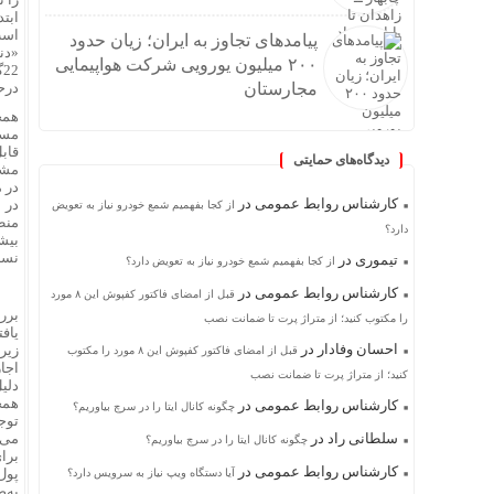
است که در
پیامدهای تجاوز به ایران؛ زیان حدود
۲۰۰ میلیون یورویی شرکت هواپیمایی
مجارستان
درحالی‌ک
مسک
قابل
دیدگاه‌های حمایتی
کارشناس روابط عمومی
در
در ا
از کجا بفهمیم شمع خودرو نیاز به تعویض
منطقه 
دارد؟
نسبت
تیموری
در
از کجا بفهمیم شمع خودرو نیاز به تعویض دارد؟
کارشناس روابط عمومی
در
قبل از امضای فاکتور کفپوش این ۸ مورد
برر
را مکتوب کنید؛ از متراژ پرت تا ضمانت نصب
یاف
احسان وفادار
در
زیر
قبل از امضای فاکتور کفپوش این ۸ مورد را مکتوب
اجا
کنید؛ از متراژ پرت تا ضمانت نصب
دلی
همچ
کارشناس روابط عمومی
در
چگونه کانال ایتا را در سرچ بیاوریم؟
توج
سلطانی راد
در
می‌
چگونه کانال ایتا را در سرچ بیاوریم؟
برا
کارشناس روابط عمومی
در
پول‌
آیا دستگاه ویپ نیاز به سرویس دارد؟
به‌ص