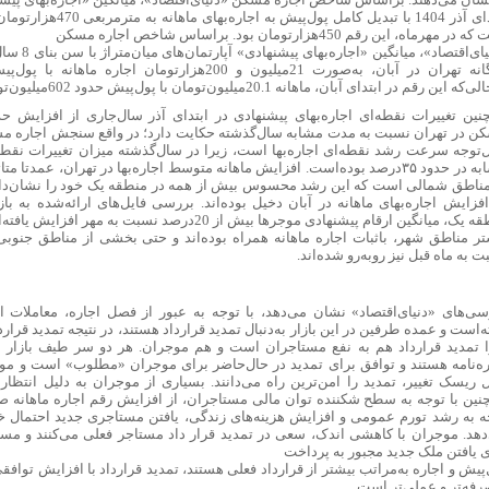
ابتدای آذر 1404 با تبدیل کامل پو
 مهرماه، این رقم 450‌‌‌‌هزار‌تومان بود. براساس شاخص اجاره‌‌‌‌ مسکن
«دنیای‌اقتصاد»، 
ه این رقم در ابتدای آبان، ماهانه 20.1‌میلیون‌تومان با پول‌پیش حدود 602‌میلیون‌تومان بوده‌است.
ن در تهران نسبت به مدت مشابه سال‌گذشته حکایت دارد؛ در واقع سنجش اجاره م
‌‌‌‌توجه سرعت رشد نقطه‌‌‌‌ای اجاره‌‌‌‌بها است، زیرا در سال‌گذشته میزان تغییرات نقطه‌‌‌‌ا
مشابه در حدود ۳۵درصد بوده‌است. افزایش ماهانه متوسط اجاره‌‌‌‌بها در تهران، عم
فزایش اجاره‌‌‌‌بهای ماهانه در آبان دخیل بوده‌اند. بررسی فایل‌‌‌‌های ارائه‌شده به ب
یک، میانگین ارقام پیشنهادی موجرها بیش از 20درصد نسبت به مهر افزایش ‌یافته‌است، درحالی‌که
 به ماه قبل نیز روبه‌رو شده‌اند.
سی‌‌‌‌های «دنیای‌اقتصاد» نشان می‌دهد، با توجه به عبور از فصل اجاره، معاملات
ته‌است و عمده طرفین در این بازار به‌دنبال تمدید قرارداد هستند، در نتیجه تمدید 
ا تمدید قرارداد هم به نفع مستاجران است و هم موجران. هر دو سر طیف بازار اجا
ره‌‌‌‌نامه هستند و توافق برای تمدید در حال‌حاضر برای موجران «مطلوب» است و مو
ل ریسک تغییر، تمدید را امن‌‌‌‌ترین راه می‌دانند. بسیاری از موجران به دلیل انتظا
نین با توجه به سطح شکننده توان مالی مستاجران، از افزایش رقم اجاره ماهانه صرف
ه به رشد تورم عمومی و افزایش هزینه‌های زندگی، یافتن مستاجری جدید احتمال خ
دهد. موجران با کاهشی اندک، سعی در تمدید قرار داد مستاجر فعلی می‌کنند و مستا
ی یافتن ملک جدید مجبور به پرداخت
پیش و اجاره به‌مراتب بیشتر از قرارداد فعلی هستند، تمدید قرارداد با افزایش توافقی ا
رفه‌تر و عملی‌‌‌‌تر است.