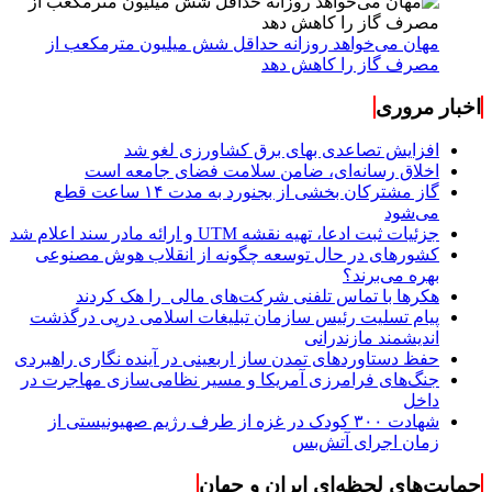
مهان می‌خواهد روزانه حداقل شش میلیون مترمکعب از
مصرف گاز را کاهش دهد
اخبار مروری
افزایش تصاعدی بهای برق کشاورزی لغو شد
اخلاق رسانه‌ای، ضامن سلامت فضای جامعه است
گاز مشترکان بخشی از بجنورد به مدت ۱۴ ساعت قطع
می‌شود
جزئیات ثبت ادعا، تهیه نقشه UTM و ارائه مادر سند اعلام شد
کشورهای در حال توسعه چگونه از انقلاب هوش مصنوعی
بهره می‌برند؟
هکرها با تماس تلفنی شرکت‌های مالی را هک کردند
پیام تسلیت رئیس سازمان تبلیغات اسلامی درپی درگذشت
اندیشمند مازندرانی
حفظ دستاوردهای تمدن ساز اربعینی در آینده نگاری راهبردی
جنگ‌های فرامرزی آمریکا و مسیر نظامی‌سازی مهاجرت در
داخل
شهادت ۳۰۰ کودک در غزه از طرف رژیم صهیونیستی از
زمان اجرای آتش‌بس
حمایت‌های لحظه‌ای ایران و جهان