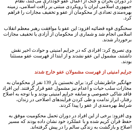
در دوران بحران و جنگ از اعمال عفو خودداری می‌کنند، نظام
جمهوری اسلامی ایران با رویکردی مبتنی بر رأفت اسلامی، زمینه
بهره‌مندی تعدادی از محکومان از عفو و تخفیف مجازات را فراهم
کرد.
سخنگوی قوه قضائیه افزود: این عفو با موافقت رهبر معظم انقلاب
اسلامی انجام شد و شماری از محکومان از آزادی یا تخفیف مجازات
برخوردار شدند.
وی تصریح کرد: افرادی که در جرایم امنیتی و حوادث اخیر نقش
داشتند، مشمول این عفو نشدند و از ابتدا از فهرست عفو مستثنا
بودند.
جرایم امنیتی از فهرست مشمولان عفو خارج شدند
جهانگیر خاطرنشان کرد: برای نخستین بار 139 نفر از محکومان به
مجازات سلب حیات و اعدام نیز مشمول عفو قرار گرفتند. این افراد
فاقد شاکی خصوصی و سابقه جرایم امنیتی بودند و با توجه به اصلاح
رفتار، ابراز ندامت و طی کردن فرآیندهای اصلاحی در زندان،
شرایط بهره‌مندی از عفو را پیدا کردند.
وی افزود: برخی از این افراد در دوران تحمل محکومیت موفق به
حفظ قرآن کریم شده و با عملکرد خود نشان داده بودند که مسیر
اصلاح و بازگشت به زندگی سالم را در پیش گرفته‌اند.