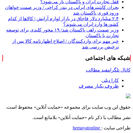
قفل تجارت ایران و پاکستان باز می‌شود؟
بحران کانتینر‌های ایرانی در بندر کراچی / وزیر صمت خواهان
ورود فوری پاکستان شد
۲.۴ میلیارد دلار قاچاق در بازار لوازم آرایش | کالاها از کدام
کشورها وارد ایران می‌شوند؟
وزیر صمت راهی پاکستان شد/ ۱۹ محور کلیدی برای توسعه
تجارت با پاکستان
خبر مهم برای واردکنندگان / اصلاح اظهارنامه کالا پس از
ترخیص بررسی شد
شبکه های اجتماعی
کانال تلگرام
فید مطالب
کارا دیلی
ظروف یکبار مصرف
حقوق این وب سایت برای مجموعه «حمایت‌ آنلاین» محفوظ است.
نشر مطالب با ذکر نام «حمایت‌ آنلاین» بلامانع است.
طراحی سایت :
hemayatonline