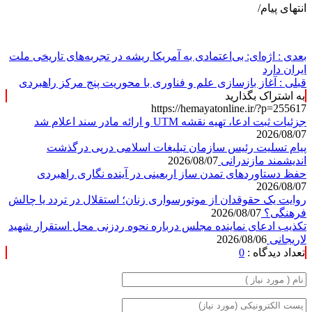
انتهای پیام/
بعدی :
اژه‌ای: بی‌اعتمادی به آمریکا ریشه در تجربه‌های تاریخی ملت
ایران دارد
قبلی :
آغاز بازسازی علم و فناوری با محوریت پنج مرکز راهبردی
به اشتراک بگذارید
https://hemayatonline.ir/?p=255617
جزئیات ثبت ادعا، تهیه نقشه UTM و ارائه مادر سند اعلام شد
2026/08/07
پیام تسلیت رئیس سازمان تبلیغات اسلامی درپی درگذشت
اندیشمند مازندرانی
2026/08/07
حفظ دستاوردهای تمدن ساز اربعینی در آینده نگاری راهبردی
2026/08/07
روایت یک حقوقدان از موتورسواری زنان؛ استقلال در تردد یا چالش
فرهنگی؟
2026/08/07
تکذیب ادعای نماینده مجلس درباره نحوه ردزنی محل استقرار شهید
لاریجانی
2026/08/06
تعداد دیدگاه :
0