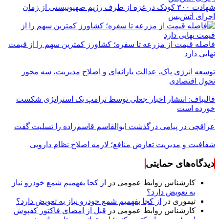
شهادت ۳۰۰ کودک در غزه از طرف رژیم صهیونیستی از زمان
اجرای آتش‌بس
فاصله قیمت از مزرعه تا سفره؛ کشاورز کمترین سهم را از قیمت
نهایی دارد
توسعه انرژی پاک، عدالت یارانه‌ای و اصلاح مدیریت، سه محور
تحول اقتصادی
قالیباف: انتشار اخبار جعلی توسط ترامپ یک استراتژی شکست
خورده است
عراقچی در پیامی درگذشت ابوالقاسم قاسم‌زاده را تسلیت گفت
شفافیت و مدیریت تعارض منافع؛ لازمه اصلاح نظام دارویی
دیدگاه‌های حمایتی
کارشناس روابط عمومی
در
از کجا بفهمیم شمع خودرو نیاز
به تعویض دارد؟
تیموری
در
از کجا بفهمیم شمع خودرو نیاز به تعویض دارد؟
کارشناس روابط عمومی
در
قبل از امضای فاکتور کفپوش