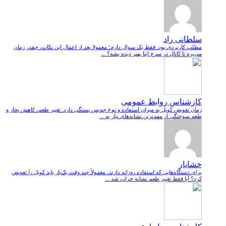
سلطانی راد
مطلب کاربردی بود. فقط یک سوال دارم؛ معمولا بعد از اعمال این نکات، چقدر زمان
می‌بره تا کانال در سرچ ایتا بهتر دیده بشه؟ ...
کارشناس روابط عمومی
زمان تعویض کویل به میزان استفاده و نوع جویس بستگی دارد. تغییر طعم، کاهش بخار و
طعم سوختگی از مهم‌ترین نشانه‌های نیاز به ...
خشایار
برای دستگاه‌هایی که استفاده روزانه دارند، معمولاً چند وقت یک‌بار باید کویل را تعویض
کرد؟ آیا فقط تغییر طعم نشانه خراب شد ...