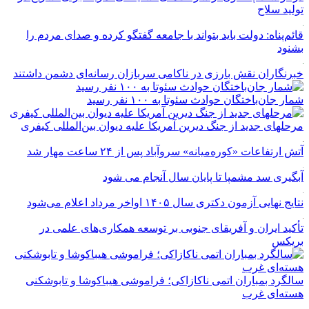
تولید سلاح
قائم‌پناه: دولت باید بتواند با جامعه گفتگو کرده و صدای مردم را
بشنود
خبرنگاران نقش بارزی در ناکامی سربازان رسانه‌ای دشمن داشتند
شمار جان‌باختگان حوادث سئوتا به ۱۰۰ نفر رسید
مرحله‎ای جدید از جنگ دیرین آمریکا علیه دیوان بین‌المللی کیفری
آتش ارتفاعات «کوره‌میانه» سروآباد پس از ۲۴ ساعت مهار شد
آبگیری سد مشمپا تا پایان سال آنجام می شود
نتایج نهایی آزمون دکتری سال ۱۴۰۵ اواخر مرداد اعلام می‌شود
تأکید ایران و آفریقای جنوبی بر توسعه همکاری‌های علمی در
بریکس
سالگرد بمباران اتمی ناکازاکی؛ فراموشی هیباکوشا و تابوشکنی
هسته‌ای غرب