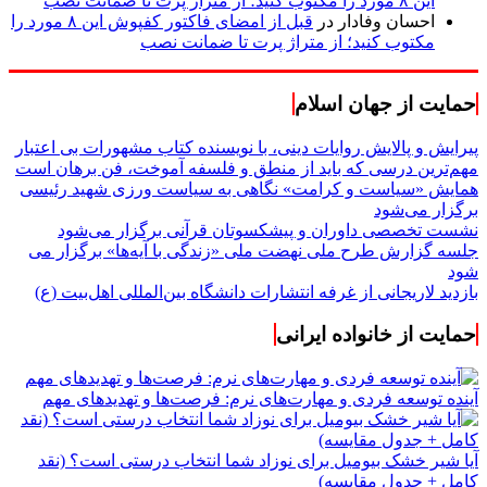
این ۸ مورد را مکتوب کنید؛ از متراژ پرت تا ضمانت نصب
احسان وفادار
در
قبل از امضای فاکتور کفپوش این ۸ مورد را
مکتوب کنید؛ از متراژ پرت تا ضمانت نصب
حمایت از جهان اسلام
پیرایش و پالایش روایات دینی، با نویسنده کتاب مشهورات بی اعتبار
مهم‌ترین درسی که باید از منطق و فلسفه آموخت، فن برهان است
همایش «سیاست و کرامت» نگاهی به سیاست ورزی شهید رئیسی
برگزار می‌شود
نشست تخصصی داوران و پیشکسوتان قرآنی برگزار می‌شود
جلسه گزارش طرح ملی نهضت ملی «زندگی با آیه‌ها» برگزار می
شود
بازدید لاریجانی از غرفه انتشارات دانشگاه بین‌المللی اهل‌بیت (ع)
حمایت از خانواده ایرانی
آینده توسعه فردی و مهارت‌های نرم: فرصت‌ها و تهدیدهای مهم
آیا شیر خشک بیومیل برای نوزاد شما انتخاب درستی است؟ (نقد
کامل + جدول مقایسه)