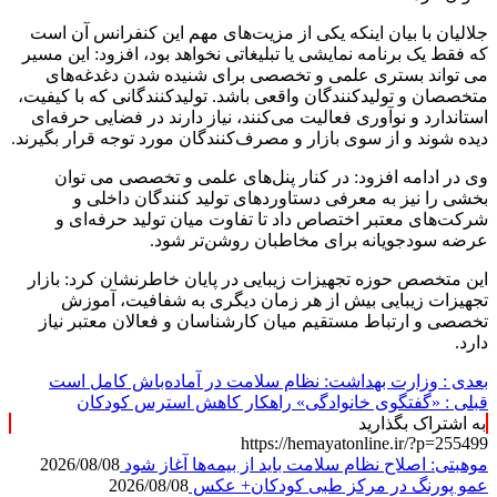
جلالیان با بیان اینکه یکی از مزیت‌های مهم این کنفرانس آن است
که فقط یک برنامه نمایشی یا تبلیغاتی نخواهد بود، افزود: این مسیر
می‌ تواند بستری علمی و تخصصی برای شنیده‌ شدن دغدغه‌های
متخصصان و تولیدکنندگان واقعی باشد. تولیدکنندگانی که با کیفیت،
استاندارد و نوآوری فعالیت می‌کنند، نیاز دارند در فضایی حرفه‌ای
دیده شوند و از سوی بازار و مصرف‌کنندگان مورد توجه قرار بگیرند.
وی در ادامه افزود: در کنار پنل‌های علمی و تخصصی می‌ توان
بخشی را نیز به معرفی دستاوردهای تولید کنندگان داخلی و
شرکت‌های معتبر اختصاص داد تا تفاوت میان تولید حرفه‌ای و
عرضه سودجویانه برای مخاطبان روشن‌تر شود.
این متخصص حوزه تجهیزات زیبایی در پایان خاطرنشان کرد: بازار
تجهیزات زیبایی بیش از هر زمان دیگری به شفافیت، آموزش
تخصصی و ارتباط مستقیم میان کارشناسان و فعالان معتبر نیاز
دارد.
بعدی :
وزارت بهداشت: نظام سلامت در آماده‌باش کامل است
قبلی :
«گفتگوی خانوادگی» راهکار کاهش استرس کودکان
به اشتراک بگذارید
https://hemayatonline.ir/?p=255499
موهبتی: اصلاح نظام سلامت باید از بیمه‌ها آغاز شود
2026/08/08
عمو پورنگ در مرکز طبی کودکان+ عکس
2026/08/08