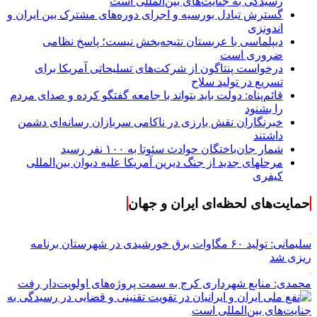
رسیدگی به جنایت‌های بین‌المللی است
گسترش تبادل بورسیه و اجرای دوره‌های مشترک بین ایران و
اندونزی
دیپلماسی با عربستان نتیجه‌بخش نیست؛ پاسخ نظامی
ضروری است
درخواست پنتاگون از شرکت‌های تسلیحاتی آمریکا برای
تسریع در تولید سلاح
قائم‌پناه: دولت باید بتواند با جامعه گفتگو کرده و صدای مردم
را بشنود
خبرنگاران نقش بارزی در ناکامی سربازان رسانه‌ای دشمن
داشتند
شمار جان‌باختگان حوادث سئوتا به ۱۰۰ نفر رسید
مرحله‎ای جدید از جنگ دیرین آمریکا علیه دیوان بین‌المللی
کیفری
حمایت‌های لحظه‌ای ایران و جهان
سلیمانی: تولید ۶۰ مگاوات برق خورشیدی در شهرستان برنامه
ریزی شد
محمدی: منابع شهرداری کرج به سمت پروژه‌های اولویت‌دار رفت