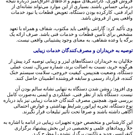
فروش فوری، گارانتی‌های مبهم و ادعاهای اغراق‌آمیز درباره نتیجه
درمانی حساس باشند. بسیاری از این موارد می‌تواند نشانه‌ای از
ایراد فنی، کارکرده بودن دستگاه، تعویض قطعات یا نبود خدمات
واقعی پس از فروش باشد.
وی تأکید کرد: گارانتی واقعی باید مکتوب، شفاف و همراه با تعهد
مشخص برای تأمین قطعات و خدمات فنی باشد. صرف ارائه یک
برگه یا وعده شفاهی، به معنای وجود پشتیبانی واقعی نیست.
توصیه به خریداران و مصرف‌کنندگان خدمات زیبایی
جلالیان به خریداران دستگاه‌های لیزر و زیبایی توصیه کرد پیش از
هرگونه خرید، نسبت به اصالت برند، شماره سریال، تست عملی
دستگاه، وضعیت هندپیس، کیفیت خروجی، سلامت سیستم خنک‌
کننده، قرارداد رسمی و سابقه فروشنده اطمینان حاصل کنند.
وی افزود: روشن شدن دستگاه به‌ تنهایی نشانه سالم بودن آن
نیست. دستگاه باید از نظر فنی، عملکردی و ایمنی به‌صورت کامل
بررسی شود. همچنین مصرف‌ کنندگان خدمات زیبایی نیز باید درباره
نوع دستگاه، تجربه اپراتور، شرایط بهداشتی و عوارض احتمالی
آگاهی داشته باشند و صرفاً تحت تأثیر تبلیغات قرار نگیرند.
این کارشناس و متخصص حوزه تجهیزات زیبایی در ادامه با اشاره به
خلأ رویدادهای علمی و تخصصی در این بخش پیشنهاد برگزاری
کنفرانسی جدید و تاکنون برگزار نشده را مطرح کرد.