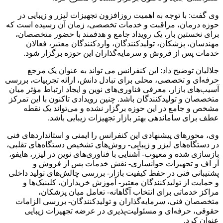
وی گفت: با توجه به اهمیت روزافزون تجهیزات لیزر و زیبایی در
حوزه درمان، مراقبت و خدمات تخصصی، زمان آن رسیده است که
برای نخستین‌ بار، یک رویداد جامع و هدفمند با حضور متخصصان،
مهندسان، پزشکان، تولیدکنندگان، واردکنندگان معتبر، فعالان
خدمات پس از فروش و سرمایه‌گذاران این حوزه برگزار شود.
جلالیان توضیح داد: این کنفرانس می‌ تواند به‌ عنوان یک مرجع
حرفه‌ای و تخصصی، محلی برای تبادل دانش، ارائه تجربیات، بررسی
آسیب‌های بازار، معرفی فناوری‌های نوین و ایجاد ارتباط مؤثر میان
متخصصان و تولیدکنندگان باشد. چنین رویدادی تاکنون با این تمرکز
مشخص و جامع در این حوزه برگزار نشده و می‌تواند یک نقطه
عطف برای ساماندهی بهتر بازار تجهیزات زیبایی باشد.
وی، محورهای پیشنهادی این کنفرانس را ایمنی و استانداردهای فنی
در دستگاه‌های لیزر و زیبایی- روش‌های تشخیص دستگاه‌های تقلبی،
بازسازی‌ شده و معیوب- آشنایی با فناوری‌های نوین در لیزر، هایفو،
آر اف و تجهیزات جوانسازی- نقش خدمات پس از فروش و
پشتیبانی فنی در حفظ کیفیت بازار- بررسی چالش‌های تولید داخلی
و حمایت از تولیدکنندگان معتبر- آموزش خریداران، کلینیک‌ها و
مراکز خدماتی برای انتخاب آگاهانه- تعامل میان پزشکان،
متخصصان فنی، سرمایه‌گذاران و تولیدکنندگان- بررسی الزامات
حقوقی، حرفه‌ای و مسئولیت‌پذیری در عرضه تجهیزات زیبایی
عنوان کرد.