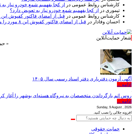
کارشناس روابط عمومی
در
از کجا بفهمیم شمع خودرو نیاز به 
تیموری
در
از کجا بفهمیم شمع خودرو نیاز به تعویض دارد؟
کارشناس روابط عمومی
در
قبل از امضای فاکتور کفپوش این ۸ مورد را مکتوب کنید؛ از متراژ پرت تا ضمانت نصب
احسان وفادار
در
قبل از امضای فاکتور کفپوش این ۸ مورد را مکتوب کنید؛ از متراژ پرت تا ضمانت نصب
شعار حمایت‌آنلاین
« حمایت‌آنلاین
آگهی آزمون دفتریاری دفتر اسناد رسمی سال ۱۴۰۵
ادامه ...
روس اتم بازگرداندن متخصصان به نیروگاه هسته‌ای بوشهر را آغاز ک
ادامه ...
Sunday, 9 August , 2026
افزونه جلالی را نصب کنید.
حمایت حقوقی