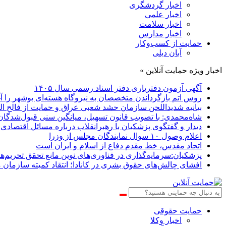
اخبار گردشگری
اخبار علمی
اخبار سلامت
اخبار مدارس
حمایت از کسب‌وکار
آبان دیلی
اخبار ویژه حمایت آنلاین »
آگهی آزمون دفتریاری دفتر اسناد رسمی سال ۱۴۰۵
روس اتم بازگرداندن متخصصان به نیروگاه هسته‌ای بوشهر را آ
بیانیه شدیداللحن سازمان حشد شعبی عراق و حمایت از فالح ا
شاه‌محمدی: با تصویب قانون تسهیل، میانگین سنی قبول‌شدگان آزمون وکالت حد
دیدار و گفتگوی پزشکیان با رهبرانقلاب درباره مسائل اقتصاد
اعلام وصول ۱۰ سوال نمایندگان مجلس از وزرا
اتحاد مقدس، خط مقدم دفاع از اسلام و ایران است
پزشکیان:سرمایه‌گذاری در فناوری‌های نوین مانع تحقق تحریم‌
افشای چالش‌های حقوق بشری در کانادا؛ انتقاد کمیته سازمان مل
حمایت حقوقی
اخبار وکلا