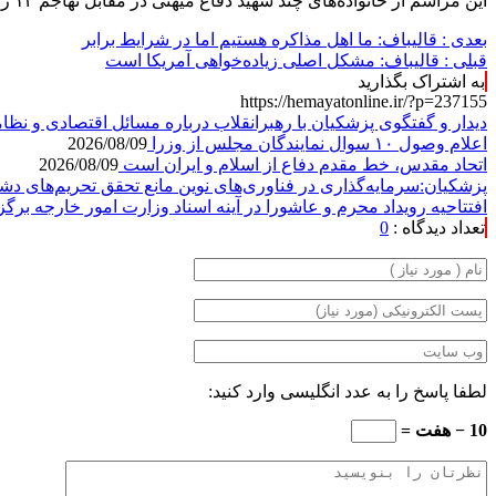
این مراسم از خانواده‌های چند شهید دفاع میهنی در مقابل تهاجم ۱۲ روزه رژیم صهیونیستی تجلیل شد.
بعدی :
قالیباف: ما اهل مذاکره هستیم اما در شرایط برابر
قبلی :
قالیباف: مشکل اصلی زیاده‌خواهی آمریکا است
به اشتراک بگذارید
https://hemayatonline.ir/?p=237155
دیدار و گفتگوی پزشکیان با رهبرانقلاب درباره مسائل اقتصادی و ن
اعلام وصول ۱۰ سوال نمایندگان مجلس از وزرا
2026/08/09
اتحاد مقدس، خط مقدم دفاع از اسلام و ایران است
2026/08/09
پزشکیان:سرمایه‌گذاری در فناوری‌های نوین مانع تحقق تحریم‌های د
افتتاحیه رویداد محرم و عاشورا در آینه اسناد وزارت امور خارجه برگ
تعداد دیدگاه :
0
لطفا پاسخ را به عدد انگلیسی وارد کنید:
10 − هفت =