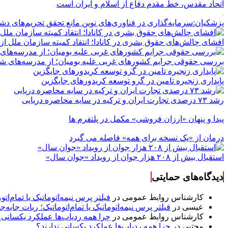
اتحاد مقدس، خط مقدم دفاع از اسلام و ایران است
پزشکیان:سرمایه‌گذاری در فناوری‌های نوین مانع تحقق تحریم‌های د
افشای چالش‌های حقوق بشری در کانادا؛ انتقاد کمیته سازمان ملل از 
بررسی حقوقی جرایم کشور‌های غربی علیه بومیان؛ از مدرسه‌های شبان
پایداری زنجیره تامین در گرو توسعه کریدورهای جایگزین
رشد ۷۳ درصدی تجارت ایران و ترکیه در سایه محاصره دریایی
پیدا و پنهان «ارزان فروشی» مکمل در پلتفرم ها
درمان از «یک نسخه برای همه» فاصله می گیرد
استقبال بیش از ۲۰۸ هزار جوان از رویداد «جوان سال»
دیدگاه‌های حمایتی
کارشناس روابط عمومی
در
فیلتر پرس نیمه‌اتوماتیک یا تمام‌
عیسی
در
فیلتر پرس نیمه‌اتوماتیک یا تمام‌اتوماتیک؛ ربات جا
کارشناس روابط عمومی
در
چرا همه ردیاب‌ها عملکرد یکسانی ن
مجتبی
در
چرا همه ردیاب‌ها عملکرد یکسانی ندارند؟