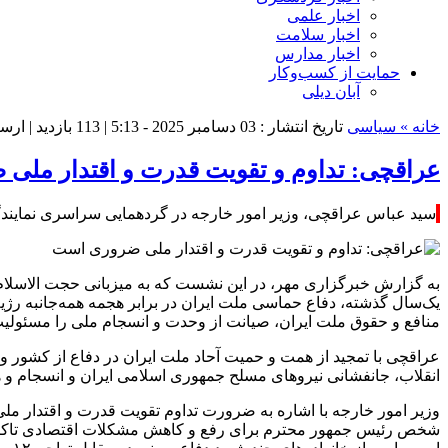
اخبار علمی
اخبار سلامت
اخبار مدارس
حمایت از کسب‌وکار
آبان دیلی
خانه »
سیاسی
تاریخ انتشار : 03 دسامبر 2025 - 5:13 |
113 بازدید
| ارس
عراقچی: تداوم و تقویت قدرت و اقتدار ملی
سید عباس عراقچی، وزیر امور خارجه در گردهمایی سراسری نمایند
به گزارش خبرگزاری مهر، در این نشست که به میزبانی حجت الاسلام
یک‌سال گذشته، دفاع حماسی ملت ایران در برابر هجمه همه‌جانبه رژی
منافع و حقوق ملت ایران، صیانت از وحدت و انسجام ملی را مسئولیت
عراقچی با تمجید از همت و
حمیت
آحاد ملت ایران در دفاع از کشور و
انقلاب، جانفشانی نیروهای مسلح جمهوری اسلامی ایران و انسجام و ه
وزیر امور خارجه با اشاره به ضرورت تداوم تقویت قدرت و اقتدار مل
شخص رئیس جمهور محترم برای رفع و کاهش مشکلات اقتصادی تاکید ک