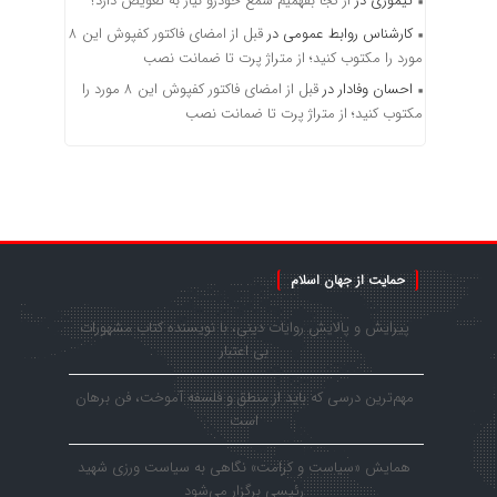
تیموری
در
از کجا بفهمیم شمع خودرو نیاز به تعویض دارد؟
کارشناس روابط عمومی
در
قبل از امضای فاکتور کفپوش این ۸
مورد را مکتوب کنید؛ از متراژ پرت تا ضمانت نصب
احسان وفادار
در
قبل از امضای فاکتور کفپوش این ۸ مورد را
مکتوب کنید؛ از متراژ پرت تا ضمانت نصب
حمایت از جهان اسلام
پیرایش و پالایش روایات دینی، با نویسنده کتاب مشهورات
بی اعتبار
مهم‌ترین درسی که باید از منطق و فلسفه آموخت، فن برهان
است
همایش «سیاست و کرامت» نگاهی به سیاست ورزی شهید
رئیسی برگزار می‌شود