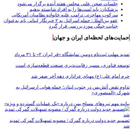
جلسات صحن علنی مجلس هفته آینده برگزار می‌شود
پزشکیان: باید پُست‌ها را به افراد شایسته بدهیم
سرکوب مهاجرتی ترامپ علیه خانواده نظامیان آمریکایی
عفو بین‌الملل: حمله اسرائیل به ۲ خبرنگار لبنانی باید به‌عنوان
جنایت جنگی مورد بررسی قرار گیرد
حمایت‌های لحظه‌ای ایران و جهان
تمدید مهلت ثبت‌نام دومین نمایشگاه «فر ایران ۲» تا ۳۱ مرداد
توسعه فناوری، مسیر رقابت‌پذیری صنعت قطعه‌سازی است
حرم امام علی (ع) مهیای عزاداری دهه آخر صفر شد
تداوم نقض آتش‌بس در جنوب لبنان؛ حمله هوایی ارسرائیل به
شهرک «المنصوری»
بیانیه مهم نیروهای مسلح یمن درباره «یک عملیات گسترده و ویژه»
تصمیم جدید دولت درباره گمرک / مصوبه تسهیلات گمرکی تمدید
شد