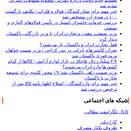
تصمیم جدید دولت درباره گمرک / مصوبه تسهیلات گمرکی
تمدید شد
خبر مهم برای صادرکنندگان فولاد و فلزات / تکلیف بازگشت
۱۰۰ درصدی ارز مشخص شد
بررسی خدمات حامیران استیل در تأمین فولادهای آلیاژی و
صنعتی
وزیر صنعت، معدن و تجارت ایران با وزیر بازرگانی پاکستان
دیدار کرد
قفل تجارت ایران و پاکستان باز می‌شود؟
بحران کانتینر‌های ایرانی در بندر کراچی / وزیر صمت خواهان
ورود فوری پاکستان شد
۲.۴ میلیارد دلار قاچاق در بازار لوازم آرایش | کالاها از کدام
کشورها وارد ایران می‌شوند؟
وزیر صمت راهی پاکستان شد/ ۱۹ محور کلیدی برای توسعه
تجارت با پاکستان
خبر مهم برای واردکنندگان / اصلاح اظهارنامه کالا پس از
ترخیص بررسی شد
شبکه های اجتماعی
کانال تلگرام
فید مطالب
کارا دیلی
ظروف یکبار مصرف