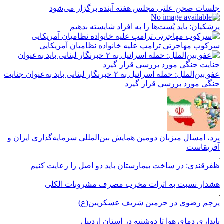
جلسات صحن علنی مجلس هفته آینده برگزار می‌شود
پزشکیان: باید پُست‌ها را به افراد شایسته بدهیم
سرکوب مهاجرتی ترامپ علیه خانواده نظامیان آمریکایی
عفو بین‌الملل: حمله اسرائیل به ۲ خبرنگار لبنانی باید به‌عنوان جنایت
جنگی مورد بررسی قرار گیرد
یزد، امسال میزبان دومین همایش بین‌المللی سرمایه‌گذاری ایران و
آفریقاست
ظفرقندی: در ساخت بیمارستان باید دو اصل را رعایت کنیم
هشدار نسبت به اثرات مخرب مصرف مشروبات الکلی
پرچم رضوی در حرمین شریف عسکریین(ع)
پایداری دمای هوا تا دوشنبه در استان اردبیل