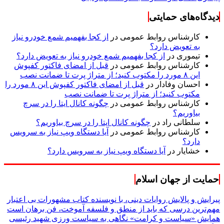
دیدگاه‌های حمایتی
کارشناس روابط عمومی
در
از کجا بفهمیم شمع خودرو نیاز
به تعویض دارد؟
تیموری
در
از کجا بفهمیم شمع خودرو نیاز به تعویض دارد؟
کارشناس روابط عمومی
در
قبل از امضای فاکتور کفپوش
این ۸ مورد را مکتوب کنید؛ از متراژ پرت تا ضمانت نصب
احسان وفادار
در
قبل از امضای فاکتور کفپوش این ۸ مورد را
مکتوب کنید؛ از متراژ پرت تا ضمانت نصب
کارشناس روابط عمومی
در
چگونه کانال ایتا را در سرچ
بیاوریم؟
سلطانی راد
در
چگونه کانال ایتا را در سرچ بیاوریم؟
کارشناس روابط عمومی
در
آیا دستگاه ویپ نیاز به سرویس
دارد؟
خشایار
در
آیا دستگاه ویپ نیاز به سرویس دارد؟
حمایت از جهان اسلام
پیرایش و پالایش روایات دینی، با نویسنده کتاب مشهورات بی اعتبار
مهم‌ترین درسی که باید از منطق و فلسفه آموخت، فن برهان است
همایش «سیاست و کرامت» نگاهی به سیاست ورزی شهید رئیسی