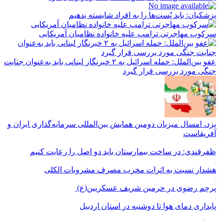
پزشکیان: باید پُست‌ها را به افراد شایسته بدهیم
سرکوب مهاجرتی ترامپ علیه خانواده نظامیان آمریکایی
عفو بین‌الملل: حمله اسرائیل به ۲ خبرنگار لبنانی باید به‌عنوان جنایت
جنگی مورد بررسی قرار گیرد
یزد، امسال میزبان دومین همایش بین‌المللی سرمایه‌گذاری ایران و
آفریقاست
ظفرقندی: در ساخت بیمارستان باید دو اصل را رعایت کنیم
هشدار نسبت به اثرات مخرب مصرف مشروبات الکلی
پرچم رضوی در حرمین شریف عسکریین(ع)
پایداری دمای هوا تا دوشنبه در استان اردبیل