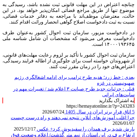
چنانچه اعتراض در این مهلت قانونی ثبت نشده باشد، رسیدگی به
موضوع تنها از طریق مراجع قضائی امکان‌پذیر خواهد بود. در این
حالت، معترضان موظف‌اند با مراجعه به دفاتر خدمات قضائی،
نسبت به ثبت دادخواست اصلاح گواهی انحصار وراثت اقدام کنند.
در دادخواست مزبور، سازمان ثبت احوال کشور به‌عنوان طرف
دادخواست معرفی می‌شود که مشخصات آن شامل شناسه ملی
۱۴۰۰۰۱۹۳۶۴۵ است.
سازمان ثبت احوال کشور با تأکید بر لزوم رعایت مهلت‌های قانونی،
از شهروندان خواسته است برای جلوگیری از اطاله فرایند رسیدگی،
اعتراض‌های خود را در زمان مقرر ثبت کنند.
بعدی :
خط زرد؛ هدیه طرح ترامپ برای ادامه اشغالگری رژیم
صهیونیستی در غزه
قبلی :
جزئیات جدید طرح صیانت ۳ اعلام شد / تغییرات مهم در
سایت‌های ایرانی
به اشتراک بگذارید
https://hemayatonline.ir/?p=243283
5 اتاق فرار برتر ایران در سال 1405
2026/07/24
چرا اغلب آموزش‌های آنلاین نتیجه نمی‌دهند و راه درست چیست
2026/01/07
بارش شدید برف همدان را سفیدپوش کرد+ عکس
2025/12/17
ارتفاع برف در این استان از نیم متر گذشت/ اعلام وضعیت فوق