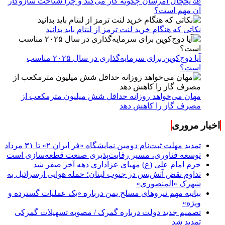
🧊 یخچال امرسان چگونه کار می‌کند و چرا شناخت سازوکار
آن مهم است؟
نکاتی که هنگام خرید لنت ترمز از لنتام باید بدانید
آیا دوج‌کوین برای سرمایه‌گذاری در سال ۲۰۲۵ مناسب
است؟
مهان می‌خواهد روزانه حداقل شش میلیون مترمکعب از
مصرف گاز را کاهش دهد
اخبار مروری
تمدید مهلت ثبت‌نام دومین نمایشگاه «فر ایران ۲» تا ۳۱ مرداد
توسعه فناوری، مسیر رقابت‌پذیری صنعت قطعه‌سازی است
حرم امام علی (ع) مهیای عزاداری دهه آخر صفر شد
تداوم نقض آتش‌بس در جنوب لبنان؛ حمله هوایی ارسرائیل به
شهرک «المنصوری»
بیانیه مهم نیروهای مسلح یمن درباره «یک عملیات گسترده و
ویژه»
تصمیم جدید دولت درباره گمرک / مصوبه تسهیلات گمرکی
تمدید شد