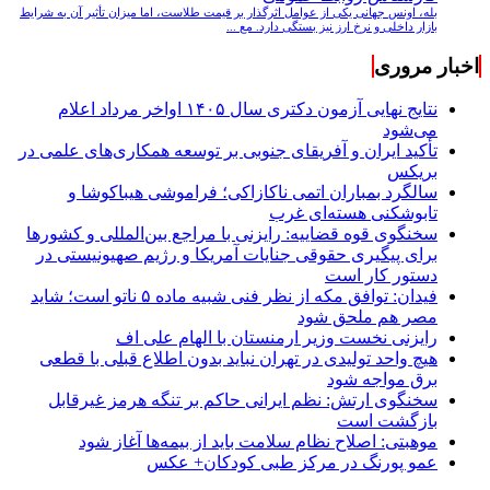
بله، اونس جهانی یکی از عوامل اثرگذار بر قیمت طلاست، اما میزان تأثیر آن به شرایط
بازار داخلی و نرخ ارز نیز بستگی دارد. مع ...
اخبار مروری
نتایج نهایی آزمون دکتری سال ۱۴۰۵ اواخر مرداد اعلام
می‌شود
تأکید ایران و آفریقای جنوبی بر توسعه همکاری‌های علمی در
بریکس
سالگرد بمباران اتمی ناکازاکی؛ فراموشی هیباکوشا و
تابوشکنی هسته‌ای غرب
سخنگوی قوه قضاییه: رایزنی‌ با مراجع بین‌المللی و کشور‌ها
برای پیگیری حقوقی جنایات آمریکا و رژیم صهیونیستی در
دستور کار است
فیدان: توافق مکه از نظر فنی شبیه ماده ۵ ناتو است؛ شاید
مصر هم ملحق شود
رایزنی نخست وزیر ارمنستان با الهام علی اف
هیچ واحد تولیدی در تهران نباید بدون اطلاع قبلی با قطعی
برق مواجه شود
سخنگوی ارتش: نظم ایرانی حاکم بر تنگه هرمز غیرقابل
بازگشت است
موهبتی: اصلاح نظام سلامت باید از بیمه‌ها آغاز شود
عمو پورنگ در مرکز طبی کودکان+ عکس