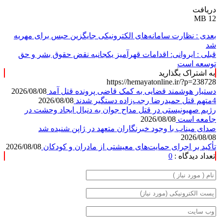
دریافت
12 MB
بعدی :
نظارت سامانه‌های الکترونیکی جایگزین حبس برای مهریه
شد
قبلی :
ایروانی: اقدامات قهرآمیز یکجانبه نقض حقوق بشر و حق
توسعه است
به اشتراک بگذارید
https://hemayatonline.ir/?p=238728
دستیار هوشمند قضایی به کمک قاضی پرونده قتل آمد
2026/08/08
4متهم قتل حمیدرضا رجب‌زاده دستگیر شدند
2026/08/08
رژیم صهیونیستی در قتل مداح جوان به دنبال ایجاد وحشت در
جامعه است
2026/08/08
صدای میناب با وجود خبرنگاران متعهد در ژاپن شنیده شد
2026/08/08
تأکید بر اجرای حمایت‌های معیشتی از مادران و کودکان
2026/08/08
تعداد دیدگاه :
0