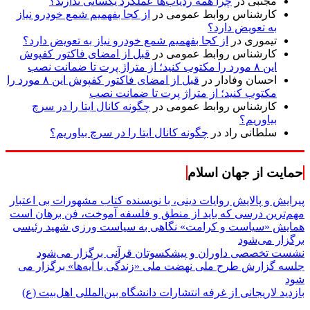
مجتبی
در
چرا همه ردیاب‌ها عملکرد یکسانی ندارند؟
کارشناس روابط عمومی
در
از کجا بفهمیم شمع خودرو نیاز
به تعویض دارد؟
تیموری
در
از کجا بفهمیم شمع خودرو نیاز به تعویض دارد؟
کارشناس روابط عمومی
در
قبل از امضای فاکتور کفپوش
این ۸ مورد را مکتوب کنید؛ از متراژ پرت تا ضمانت نصب
احسان وفادار
در
قبل از امضای فاکتور کفپوش این ۸ مورد را
مکتوب کنید؛ از متراژ پرت تا ضمانت نصب
کارشناس روابط عمومی
در
چگونه کانال ایتا را در سرچ
بیاوریم؟
سلطانی راد
در
چگونه کانال ایتا را در سرچ بیاوریم؟
حمایت از جهان اسلام
پیرایش و پالایش روایات دینی، با نویسنده کتاب مشهورات بی اعتبار
مهم‌ترین درسی که باید از منطق و فلسفه آموخت، فن برهان است
همایش «سیاست و کرامت» نگاهی به سیاست ورزی شهید رئیسی
برگزار می‌شود
نشست تخصصی داوران و پیشکسوتان قرآنی برگزار می‌شود
جلسه گزارش طرح ملی نهضت ملی «زندگی با آیه‌ها» برگزار می
شود
بازدید لاریجانی از غرفه انتشارات دانشگاه بین‌المللی اهل‌بیت (ع)