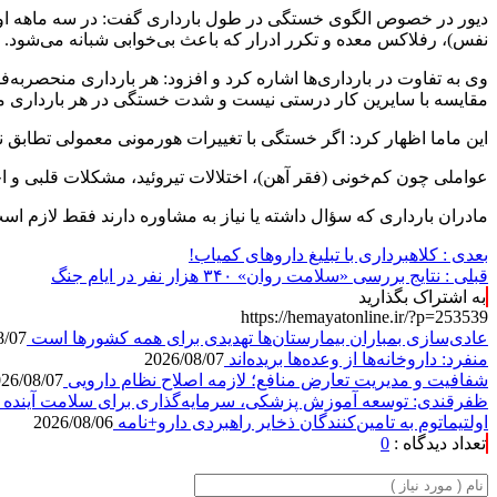
دیور در خصوص الگوی خستگی در طول بارداری گفت: در سه ماهه اول
نفس)، رفلاکس معده و تکرر ادرار که باعث بی‌خوابی شبانه می‌شود.
وی به تفاوت در بارداری‌ها اشاره کرد و افزود: هر بارداری منحصربه‌
مقایسه با سایرین کار درستی نیست و شدت خستگی در هر بارداری می‌
این ماما اظهار کرد: اگر خستگی با تغییرات هورمونی معمولی تطابق ن
عواملی چون کم‌خونی (فقر آهن)، اختلالات تیروئید، مشکلات قلبی و 
مادران بارداری که سؤال داشته یا نیاز به مشاوره دارند فقط لازم است اپلیکیشن بله را 
بعدی :
کلاهبرداری با تبلیغ داروهای کمیاب!
قبلی :
نتایج بررسی «سلامت روان» ۳۴۰ هزار نفر در ایام جنگ
به اشتراک بگذارید
https://hemayatonline.ir/?p=253539
عادی‌سازی بمباران بیمارستان‌ها تهدیدی برای همه کشورها است
8/07
منفرد: داروخانه‌ها از وعده‌ها بریده‌اند
2026/08/07
شفافیت و مدیریت تعارض منافع؛ لازمه اصلاح نظام دارویی
26/08/07
ظفرقندی: توسعه آموزش پزشکی، سرمایه‌گذاری برای سلامت آیند
اولتیماتوم به تامین‌کنندگان ذخایر راهبردی دارو+نامه
2026/08/06
تعداد دیدگاه :
0