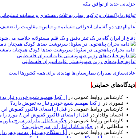
جزئیاتی جدید از توافق مکه
توافق با پاکستان و ترکیه ربطی به تلاش هسته‌ای و مسابقه تسلیحاتی 
علم‌الهدی: دو گفتمان انحرافی «تسلیم» و «یاس» مقاومت را تضعیف 
دفاع از ایران گاه در یک تیتر دقیق و یک قلم مسئولانه خلاصه می شود
ادامه بحران پناهجویی در سئوتا؛ سرنوشت صدها کودک همچنان نا
تداوم جنایت‌های رژیم صهیونیستی علیه اسیران فلسطینی
عادی‌سازی بمباران بیمارستان‌ها تهدیدی برای همه کشورها است
دیدگاه‌های حمایتی
کارشناس روابط عمومی
در
از کجا بفهمیم شمع خودرو نیاز به 
تیموری
در
از کجا بفهمیم شمع خودرو نیاز به تعویض دارد؟
کارشناس روابط عمومی
در
قبل از امضای فاکتور کفپوش این ۸ مورد را مکتوب کنید؛ از متراژ پرت تا ضمانت نصب
احسان وفادار
در
قبل از امضای فاکتور کفپوش این ۸ مورد را مکتوب کنید؛ از متراژ پرت تا ضمانت نصب
کارشناس روابط عمومی
در
چگونه کانال ایتا را در سرچ بیاوریم
سلطانی راد
در
چگونه کانال ایتا را در سرچ بیاوریم؟
کارشناس روابط عمومی
در
آیا دستگاه ویپ نیاز به سرویس دار