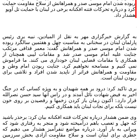
ربوده شدن امام موسی صدر و همراهانش از سلاح مقاومت حمایت
کرد و درباره تحرکات فتنه افکنانه برخی در لبنان با حمایت تل آویو
هشدار داد.
به گزارش خبرگزاری مهر به نقل از المیادین، نبیه بری رئیس
پارلمان لبنان در سخنانی به مناسبت چهل و هفتمین سالگرد ربوده
شدن امام موسی صدر و همراهانش گفت: معمر قذافی مرتکب
جنایت علیه امام موسی صدر شد و مقامات لیبی همچنان از
همکاری با مقامات قضایی لبنان خودداری می کنند. ما فراموش
نمی کنیم و مسامحه نخواهیم کرد. جنایت ربودن امام وطن و
مقاومت و همراهانش فراتر از ناپدید شدن افراد و تلاشی برای
ربودن لبنان است.
بری تاکید کرد: درود بر همه شهیدان و به ویژه کسانی که در جنگ
اخیر به فیض شهادت نائل آمدند و در راس آنها سید حسن نصرالله
قرار دارد.: اکنون زمان باز کردن زخمها و رقصیدن بر روی خون
نیست بلکه برای نجات لبنان باید همکاری کنیم.
وی ضمن هشدار درباره تحرکات فتنه افکنانه بیان کرد: برحذر باشید
که جهل و تعصب باهم درآمیخته شود و منجر به رفتاری شود که
ویرانی به بار آورد. درباره مواضع تنفرآمیز هشدار می دهیم که
خطری برای لبنان است و سلاح مقاومت آزادی بخش سرزمین