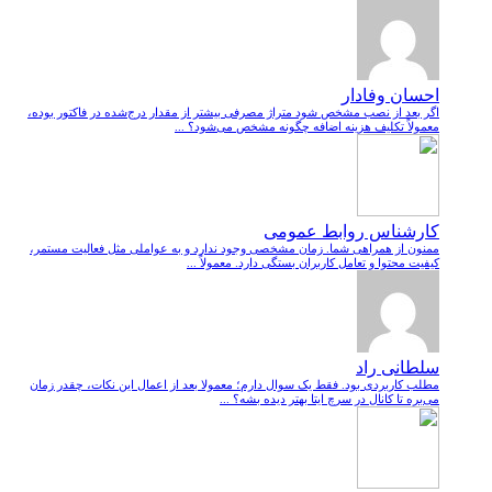
احسان وفادار
اگر بعد از نصب مشخص شود متراژ مصرفی بیشتر از مقدار درج‌شده در فاکتور بوده،
معمولاً تکلیف هزینه اضافه چگونه مشخص می‌شود؟ ...
کارشناس روابط عمومی
ممنون از همراهی شما. زمان مشخصی وجود ندارد و به عواملی مثل فعالیت مستمر،
کیفیت محتوا و تعامل کاربران بستگی دارد. معمولاً ...
سلطانی راد
مطلب کاربردی بود. فقط یک سوال دارم؛ معمولا بعد از اعمال این نکات، چقدر زمان
می‌بره تا کانال در سرچ ایتا بهتر دیده بشه؟ ...