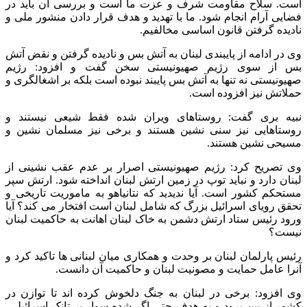
است. سلاح مقاومت شرف و عزت ما است و بررسی آن باید در
فضایی آرام انجام شود. ما با تهدید و هدف قرار دادن منشور ملی و
نادیده گرفتن قانون اساسی مخالفیم.
وی در ادامه از پایبندی لبنان به آتش بس و نادیده گرفتن و نقض آتش
بس از سوی رژیم صهیونیستی سخن گفت و افزود: رژیم
صهیونیستی نه تنها به آتش بس پایبند نبوده است بلکه بر اشغالگری و
حملاتش نیز افزوده است.
نبیه بری گفت: روستاهای ویران شده فقط شیعی نیستند و
روستاهایی نیز سنی نشین هستند و برخی نیز مسلمان نشین و
مسیحی نشین هستند.
وی تصریح کرد: رژیم صهیونیستی اصرار بر عدم عقب نشینی از
لبنان دارد و نباید توپ در زمین ارتش لبنان انداخته شود. ارتش سپر
مستحکم کشور است. آیا ندیدید که نتانیاهو به ماموریت تاریخی و
تحقق رویای اسرائیل بزرگ که شامل لبنان است افتخار می کند؟ آیا
ورود رئیس ستاد ارتش دشمن به خاک لبنان اهانت به حاکمیت لبنان
نیست؟
رئیس پارلمان لبنان بر وحدت و همکاری میان لبنانی ها تاکید کرد و
آنرا عامل حمایت و مصونیت لبنان و حاکمیت آن دانست.
وی افزود: برخی در لبنان به جنگ دلخوش کرده اند تا توازن در
کشور از بین برود و به هدف حتی اگر شده سوار بر تانک اسرائیلی،