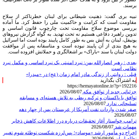
برسند.
نبیه بری گفت: ذهنیت شیطانی برای لبنان خطرناکتر از سلاح
مقاومت است که کرامت و حاکمیت ملی را حفظ کرد. ما آماده
بررسی موضوع سلاح مقاومت تحت چارچوب قانون اساسی و
تدوین راهبرد دفاعی هستیم نه تحت تهدید. به گواه گزارش نیروهای
یونیفل، لبنان به آتش بس به طور کامل پایبند بوده است اما اسرائیل
به هیچ بندی از آن پایبند نبوده است و متاسفانه پس از موافقت
دولت لبنان با سند «باراک» بر اشغالگری و حملاتش افزوده است.
بعدی :
رهبر انصارالله یمن: نبرد امنیتی یک نبرد اساسی و مکمل نبرد
نظامی است
قبلی :
روایتی از زندگی مادر امام زمان (عج) در «میدرا»
به اشتراک بگذارید
https://hemayatonline.ir/?p=192216
جزئیاتی جدید از توافق مکه
2026/08/07
توافق با پاکستان و ترکیه ربطی به تلاش هسته‌ای و مسابقه
تسلیحاتی ندارد
2026/08/07
صفر شدن واردات نفت آمریکا از عربستان پس از چهار دهه
2026/08/07
ترامپ خواستار آغاز تحقیقات درباره درز اطلاعات کاهش ذخایر
مهمات شد
2026/08/07
اخراج دو مأمور ارشد «موساد»؛ پس‌لرزه شکست توطئه شوم تغییر
نظام ایران
2026/08/06