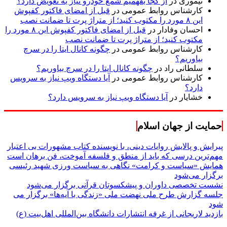
تیموری
در
از کجا بفهمیم شمع خودرو نیاز به تعویض دارد؟
کارشناس روابط عمومی
در
قبل از امضای فاکتور کفپوش
این ۸ مورد را مکتوب کنید؛ از متراژ پرت تا ضمانت نصب
احسان وفادار
در
قبل از امضای فاکتور کفپوش این ۸ مورد را
مکتوب کنید؛ از متراژ پرت تا ضمانت نصب
کارشناس روابط عمومی
در
چگونه کانال ایتا را در سرچ
بیاوریم؟
سلطانی راد
در
چگونه کانال ایتا را در سرچ بیاوریم؟
کارشناس روابط عمومی
در
آیا دستگاه ویپ نیاز به سرویس
دارد؟
خشایار
در
آیا دستگاه ویپ نیاز به سرویس دارد؟
حمایت از جهان اسلام
پیرایش و پالایش روایات دینی، با نویسنده کتاب مشهورات بی اعتبار
مهم‌ترین درسی که باید از منطق و فلسفه آموخت، فن برهان است
همایش «سیاست و کرامت» نگاهی به سیاست ورزی شهید رئیسی
برگزار می‌شود
نشست تخصصی داوران و پیشکسوتان قرآنی برگزار می‌شود
جلسه گزارش طرح ملی نهضت ملی «زندگی با آیه‌ها» برگزار می
شود
بازدید لاریجانی از غرفه انتشارات دانشگاه بین‌المللی اهل‌بیت (ع)