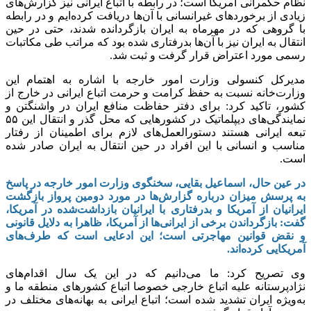
نظام حکمرانی آمریکا است؛ در رابطه با اتباع ایرانی نیز گزارش‌های
زیادی از برخورد‌های غیرانسانی با آن‌ها دریافت کرده‌ایم و در رابطه
با گروهی که در مهرماه به ایران بازگردانده شدند، حتی در حین
انتقال به ایران نیز با آن‌ها بدرفتاری شده بود که مراتب طی مکاتبات
رسمی مورد اعتراض قرار گرفت و ثبت شد.
مدیرکل کنسولی وزارت امور خارجه با اشاره به اهتمام این
وزارت‌خانه نسبت به حفظ کرامت و حرمت اتباع ایرانی در خارج از
کشور، تاکید کرد: برای دفتر حفاظت منافع ایران در واشنگتن و
نمایندگی‌های دیپلماتیک در کشور‌هایی که محل گذر و انتقال این ۵۵
تبعه ایرانی هستند دستورالعمل‌های لازم برای اطمینان از رفتار
مناسب و انسانی با این افراد در حین انتقال به ایران صادر شده
است.
در عین حال، اسماعیل بقایی، سخنگوی وزارت امور خارجه در پاسخ
به پرسش میزان درباره گزارش‌ها در مورد دومین پرواز بازگشت
ایرانیان از آمریکا و بدرفتاری با ایرانیان بازداشت‌شده در آمریکا،
گفت: بازگرداندن برخی از ایرانی‌ها از آمریکا، ظاهرا به دلایل قانونی
و نقض قوانین مهاجرتی است؛ این ادعایی است که طرف‌های
آمریکایی کرده‌اند.
وی تصریح کرد: ما می‌دانیم که در این یک سال اقدام‌های
نژادپرستانه علیه اتباع خارجی خصوصا اتباع کشور‌های منطقه ما و
به‌ویژه ایران تشدید شده است؛ اتباع ایرانی به بهانه‌های مختلف در