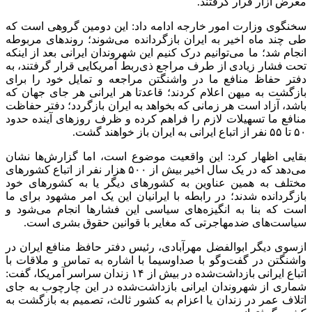
معرض آزار قرار گرفتند.
سخنگوی وزارت امور خارجه ادامه داد: این دومین گروهی است که
طی چند ماه اخیر به ایران بازگردانده می‌شوند؛ روند‌های مربوطه
انجام شد؛ ما می‌توانیم درک کنیم این شهروندان ایرانی بعد از اینکه
تحت فشار زیادی از طرف مراجع ذی‌ربط آمریکایی قرار گرفتند، به
دفتر حفاظ منافع ما در واشنگتن مراجعه و تمایل خود را برای
بازگشت به میهن اعلام کردند؛ قاعدتا هر ایرانی هر جای جهان که
باشد، آزاد است هر زمانی که بخواهد به ایران بازگردد؛ دفتر حفاظت
منافع ما تسهیلات لازم را فراهم کرده و ظرف روز‌های آینده حدود
۵۰ تا ۵۵ نفر از اتباع ایرانی به ایران باز خواهند گشت.
بقایی اظهار کرد: این واقعیت موضوع است، اما گزارش‌ها نشان
می‌دهد که در یک سال اخیر بیش از ۵۰۰ هزار نفر از اتباع کشور‌های
مختلف به همین عناوین به کشور‌های دیگر یا به کشور‌های خود
بازگردانده شدند؛ در رابطه با ایرانیان این یک امر مشهود برای ما
است که بنا به انگیزه‌های سیاسی این فشار‌ها انجام می‌شود و
سیاست‌های ضدمهاجرتی که مغایر با قوانین حقوق بشری است.
ازسوی دیگر ابوالفضل مهرآبادی، رئیس دفتر حافظ منافع ایران در
واشنگتن در گفت‌و‌گو با صداوسیما با اشاره به تماس و ملاقات با
اتباع ایرانی بازداشت‌شده در بیش از ۱۴ زندان سراسر آمریکا، گفت:
شماری از شهروندان ایرانی بازداشت‌شده در این چارچوب به جای
اتلاف عمر در زندان یا اعزام به کشور ثالث، تصمیم به بازگشت به