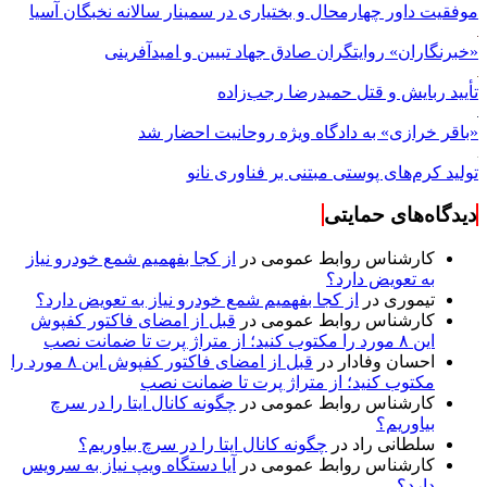
موفقیت داور چهارمحال و بختیاری در سمینار سالانه نخبگان آسیا
«خبرنگاران» روایتگران صادق جهاد تبیین و امیدآفرینی
تأیید ربایش و قتل حمیدرضا رجب‌زاده
«باقر خرازی» به دادگاه ویژه روحانیت احضار شد
تولید کرم‌های پوستی مبتنی بر فناوری نانو
دیدگاه‌های حمایتی
کارشناس روابط عمومی
در
از کجا بفهمیم شمع خودرو نیاز
به تعویض دارد؟
تیموری
در
از کجا بفهمیم شمع خودرو نیاز به تعویض دارد؟
کارشناس روابط عمومی
در
قبل از امضای فاکتور کفپوش
این ۸ مورد را مکتوب کنید؛ از متراژ پرت تا ضمانت نصب
احسان وفادار
در
قبل از امضای فاکتور کفپوش این ۸ مورد را
مکتوب کنید؛ از متراژ پرت تا ضمانت نصب
کارشناس روابط عمومی
در
چگونه کانال ایتا را در سرچ
بیاوریم؟
سلطانی راد
در
چگونه کانال ایتا را در سرچ بیاوریم؟
کارشناس روابط عمومی
در
آیا دستگاه ویپ نیاز به سرویس
دارد؟