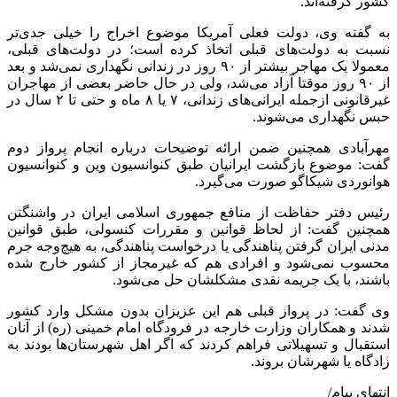
کشور گرفته‌اند.
به گفته وی، دولت فعلی آمریکا موضوع اخراج را خیلی جدی‌تر
نسبت به دولت‌های قبلی اتخاذ کرده است؛ در دولت‌های قبلی،
معمولا یک مهاجر بیشتر از ۹۰ روز در زندانی نگهداری نمی‌شد و بعد
از ۹۰ روز موقتا آزاد می‌شد، ولی در حال حاضر بعضی از مهاجران
غیرقانونی ازجمله ایرانی‌های زندانی، ۷ یا ۸ ماه و حتی تا ۲ سال در
حبس نگهداری می‌شوند.
مهرآبادی همچنین ضمن ارائه توضیحات درباره انجام پرواز دوم
گفت: موضوع بازگشت ایرانیان طبق کنوانسیون وین و کنوانسیون
هوانوردی شیکاگو صورت می‌گیرد.
رئیس دفتر حفاظت از منافع جمهوری اسلامی ایران در واشنگتن
همچنین گفت: از لحاظ قوانین و مقررات کنسولی، طبق قوانین
مدنی ایران گرفتن پناهندگی یا درخواست پناهندگی، به هیچ‌وجه جرم
محسوب نمی‌شود و افرادی هم که غیرمجاز از کشور خارج شده
باشند، با یک جریمه نقدی مشکلشان حل می‌شود.
وی گفت: در پرواز قبلی هم این عزیزان بدون مشکل وارد کشور
شدند و همکاران وزارت خارجه در فرودگاه امام خمینی (ره) از آنان
استقبال و تسهیلاتی فراهم کردند که اگر اهل شهرستان‌ها بودند به
زادگاه یا شهرشان بروند.
انتهای پیام/