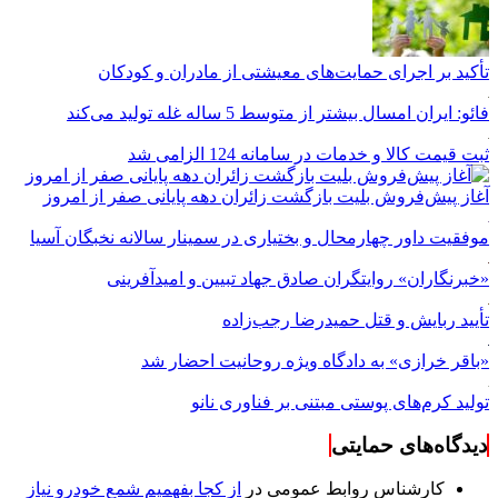
تأکید بر اجرای حمایت‌های معیشتی از مادران و کودکان
فائو: ایران امسال بیشتر از متوسط 5 ساله غله تولید می‌کند
ثبت قیمت کالا و خدمات در سامانه 124 الزامی شد
آغاز پیش‌فروش بلیت بازگشت زائران دهه پایانی صفر از امروز
موفقیت داور چهارمحال و بختیاری در سمینار سالانه نخبگان آسیا
«خبرنگاران» روایتگران صادق جهاد تبیین و امیدآفرینی
تأیید ربایش و قتل حمیدرضا رجب‌زاده
«باقر خرازی» به دادگاه ویژه روحانیت احضار شد
تولید کرم‌های پوستی مبتنی بر فناوری نانو
دیدگاه‌های حمایتی
کارشناس روابط عمومی
در
از کجا بفهمیم شمع خودرو نیاز