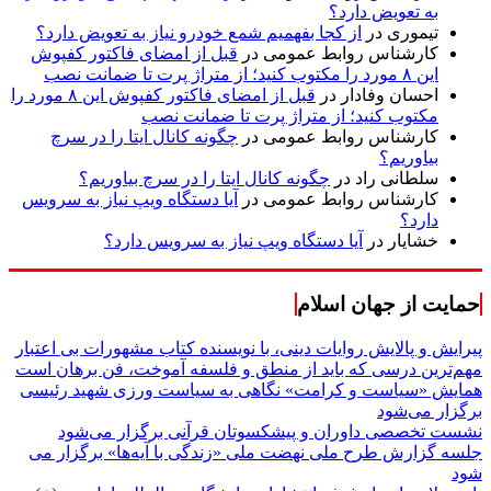
به تعویض دارد؟
تیموری
در
از کجا بفهمیم شمع خودرو نیاز به تعویض دارد؟
کارشناس روابط عمومی
در
قبل از امضای فاکتور کفپوش
این ۸ مورد را مکتوب کنید؛ از متراژ پرت تا ضمانت نصب
احسان وفادار
در
قبل از امضای فاکتور کفپوش این ۸ مورد را
مکتوب کنید؛ از متراژ پرت تا ضمانت نصب
کارشناس روابط عمومی
در
چگونه کانال ایتا را در سرچ
بیاوریم؟
سلطانی راد
در
چگونه کانال ایتا را در سرچ بیاوریم؟
کارشناس روابط عمومی
در
آیا دستگاه ویپ نیاز به سرویس
دارد؟
خشایار
در
آیا دستگاه ویپ نیاز به سرویس دارد؟
حمایت از جهان اسلام
پیرایش و پالایش روایات دینی، با نویسنده کتاب مشهورات بی اعتبار
مهم‌ترین درسی که باید از منطق و فلسفه آموخت، فن برهان است
همایش «سیاست و کرامت» نگاهی به سیاست ورزی شهید رئیسی
برگزار می‌شود
نشست تخصصی داوران و پیشکسوتان قرآنی برگزار می‌شود
جلسه گزارش طرح ملی نهضت ملی «زندگی با آیه‌ها» برگزار می
شود