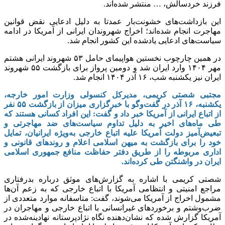
فرزند خردسالش، … منتشر شده‌اند.
این بازداشت‌های خشونت‌بار عمدتا به دلیل ادعایی نقض قوانین
مهاجرت انجام شده‌اند؛ اخراج شهروندان ایرانی از آمریکا در ادامه
سیاست‌های ادعایی یادشده این کشور انجام شد.
در همین چارچوب نخستین هواپیمای حامل ۵۳ شهروند ایرانی هشتم
مهر ۱۴۰۴ وارد ایران شد و دومین پرواز برای بازگشت ۵۵ شهروند
ایران نیز یکشنبه شب، ۱۶ آذر ۱۴۰۴ انجام شد.
مجتبی شصتی کریمی، مدیرکل کنسولی وزارت امور خارجه،
یکشنبه، ۱۶ آذر در گفت‌و‌گو با خبرگزاری میزان از بازگشت ۵۵ نفر
از اتباع ایرانی از آمریکا خبر داد و گفت: این افراد کسانی هستند که
طی ماه‌های اخیر به دلیل تداوم سیاست‌های ضد مهاجرتی و
تبعیض‌آمیز دولت آمریکا علیه اتباع خارجی به‌ویژه ایرانیان، تمایل
خود را برای بازگشت به میهن اسلامی اعلام و روند‌های قانونی و
اداری مربوطه را از طریق دفتر حفاظت منافع جمهوری اسلامی
ایران در واشنگتن طی کرده‌اند.
شصتی کریمی با اشاره به گزارش‌های موثق درباره بدرفتاری
مراجع امنیتی و انتظامی آمریکا با اتباع خارجی که به زعم آن‌ها
مشمول اخراج از آمریکا می‌شوند، گفت: متاسفانه موارد متعددی از
ضرب‌وشتم و برخورد‌های غیرانسانی با اتباع خارجی و مهاجران در
آمریکا گزارش شده که نشان‌دهنده نگاه نژادپرستانه نهادینه‌شده در