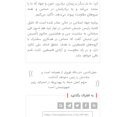
کرد: ما بار دیگر بر پیمان برادری، خون و جهاد که ما را
متحد می‌کند و به برادرانمان در حماس و همه
نیروهای مقاومت پیوند می‌دهد، تأکید می‌کنیم.
بیانیه جهاد اسلامی در حالی صادر شده است که خلیل
الحیه رئیس جنبش حماس در نوار غزه هم امروز طی
سخنانی به مناسبت سی و هشتمین سالروز تأسیس
این جنبش گفت که حماس بر همکاری مشترک با
گروه‌های فلسطینی با هدف تحقق اتحاد ملی تاکید
دارد و بر راه مقاومت و آزادی فلسطین ثابت قدم
باقی خواهد ماند.
صفی‌الدین: حزب‌الله قوی‌تر از همیشه است و
سلاحش را زمین نخواهد گذاشت
متهم اصلی حمله به یهودی‌ها در استرالیا، رژیم
صهیونیستی است
به اشتراک بگذارید
https://hemayatonline.ir/?p=246847