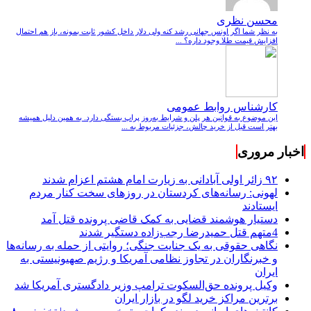
محسن نظری
به نظر شما اگر اونس جهانی رشد کنه ولی دلار داخل کشور ثابت بمونه، باز هم احتمال
افزایش قیمت طلا وجود داره؟ ...
کارشناس روابط عمومی
این موضوع به قوانین هر پلن و شرایط به‌روز پراپ بستگی دارد. به همین دلیل همیشه
بهتر است قبل از خرید چالش، جزئیات مربوط به ...
اخبار مروری
۹۲ زائر اولی آبادانی به زیارت امام هشتم اعزام شدند
لهونی: رسانه‌های کردستان در روزهای سخت کنار مردم
ایستادند
دستیار هوشمند قضایی به کمک قاضی پرونده قتل آمد
4متهم قتل حمیدرضا رجب‌زاده دستگیر شدند
نگاهی حقوقی به یک جنایت جنگی؛ روایتی از حمله به رسانه‌ها
و خبرنگاران در تجاوز نظامی آمریکا و رژیم صهیونیستی به
ایران
وکیل پرونده حق‌السکوت ترامپ وزیر دادگستری آمریکا شد
برترین مراکز خرید لگو در بازار ایران