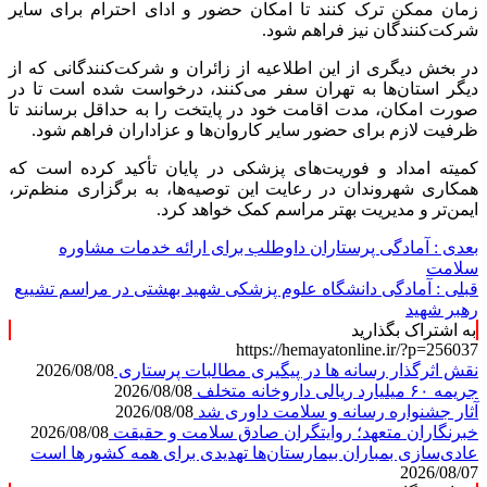
زمان ممکن ترک کنند تا امکان حضور و ادای احترام برای سایر
شرکت‌کنندگان نیز فراهم شود.
در بخش دیگری از این اطلاعیه از زائران و شرکت‌کنندگانی که از
دیگر استان‌ها به تهران سفر می‌کنند، درخواست شده است تا در
صورت امکان، مدت اقامت خود در پایتخت را به حداقل برسانند تا
ظرفیت لازم برای حضور سایر کاروان‌ها و عزاداران فراهم شود.
کمیته امداد و فوریت‌های پزشکی در پایان تأکید کرده است که
همکاری شهروندان در رعایت این توصیه‌ها، به برگزاری منظم‌تر،
ایمن‌تر و مدیریت بهتر مراسم کمک خواهد کرد.
بعدی :
آمادگی پرستاران داوطلب برای ارائه‌ خدمات مشاوره
سلامت
قبلی :
آمادگی دانشگاه علوم پزشکی شهید بهشتی در مراسم تشییع
رهبر شهید
به اشتراک بگذارید
https://hemayatonline.ir/?p=256037
نقش اثرگذار رسانه ها در پیگیری مطالبات پرستاری
2026/08/08
جریمه ۶۰ میلیارد ریالی داروخانه متخلف
2026/08/08
آثار جشنواره رسانه و سلامت داوری شد
2026/08/08
خبرنگاران متعهد؛ روایتگران صادق سلامت و حقیقت
2026/08/08
عادی‌سازی بمباران بیمارستان‌ها تهدیدی برای همه کشورها است
2026/08/07