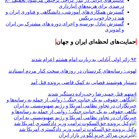
کانتینرهای ایرانی در بندر کراچی ترخیص می‌شود| تخفیف ۸۰
درصدی برای هزینه‌های انبارداری
گسترش همکاری‌های آموزشی، دانشگاهی و فناوری ایران و
هند درچارچوب بریکس
گسترش تبادل بورسیه و اجرای دوره های مشترک بین ایران
و اندونزی
حمایت‌های لحظه‌ای ایران و جهان
۹۲ زائر اولی آبادانی به زیارت امام هشتم اعزام شدند
لهونی: رسانه‌های کردستان در روزهای سخت کنار مردم ایستادند
دستیار هوشمند قضایی به کمک قاضی پرونده قتل آمد
4متهم قتل حمیدرضا رجب‌زاده دستگیر شدند
نگاهی حقوقی به یک جنایت جنگی؛ روایتی از حمله به رسانه‌ها و
خبرنگاران در تجاوز نظامی آمریکا و رژیم صهیونیستی به ایران
وکیل پرونده حق‌السکوت ترامپ وزیر دادگستری آمریکا شد