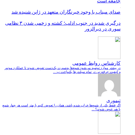
جامعه است
صدای میناب با وجود خبرنگاران متعهد در ژاپن شنیده شد
درگیری شدید در جنوب ادلب؛ کشته و زخمی شدن ۳ نظامی
سوری در دیرالزور
کارشناس روابط عمومی
در بیشتر موارد توصیه می‌شود شمع‌ها به‌صورت یک‌دست تعویض شوند تا عملکرد موتور
و کیفیت جرقه‌زنی در تمام سیلندرها یکنواخت ب ...
تیموری
اگر فقط یکی از شمع‌ها خراب شده باشد، همان را تعویض کنیم یا بهتر است هر چهار شمع
با هم عوض شوند؟ ...