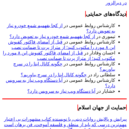
در دیرالزور
دیدگاه‌های حمایتی
کارشناس روابط عمومی
در
از کجا بفهمیم شمع خودرو نیاز
به تعویض دارد؟
تیموری
در
از کجا بفهمیم شمع خودرو نیاز به تعویض دارد؟
کارشناس روابط عمومی
در
قبل از امضای فاکتور کفپوش
این ۸ مورد را مکتوب کنید؛ از متراژ پرت تا ضمانت نصب
احسان وفادار
در
قبل از امضای فاکتور کفپوش این ۸ مورد را
مکتوب کنید؛ از متراژ پرت تا ضمانت نصب
کارشناس روابط عمومی
در
چگونه کانال ایتا را در سرچ
بیاوریم؟
سلطانی راد
در
چگونه کانال ایتا را در سرچ بیاوریم؟
کارشناس روابط عمومی
در
آیا دستگاه ویپ نیاز به سرویس
دارد؟
خشایار
در
آیا دستگاه ویپ نیاز به سرویس دارد؟
حمایت از جهان اسلام
پیرایش و پالایش روایات دینی، با نویسنده کتاب مشهورات بی اعتبار
مهم‌ترین درسی که باید از منطق و فلسفه آموخت، فن برهان است