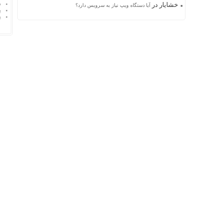
د
خشایار
در
آیا دستگاه ویپ نیاز به سرویس دارد؟
پ
پ