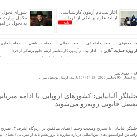
آغاز ثبت‌نام‌ آزمون کارشناسی
شورای تحول ع
ارشد علوم پزشکی از فردا
مکمل وزارت ع
ادامه ...
به تحول در آم
ایت حقوقی
حمایت اجتماعی
حمایت مالی
حمایت سیاسی
حمایت تجاری
ار ویژه حمایت آنلاین »
آغاز ثبت‌نام‌ آزمون کارشناسی ارشد علوم پزشکی از فردا
شورای تحول علوم انسانی مکمل وزارت علوم برای شتاب به تحو
رگبار و رعدوبرق در راه شمال کشور؛ تهران خنک‌تر می‌شود
دوره کوتاه مدت شیعه‌شناسی برگزار می‌شود
نه »
حقوق بشر
 انتشار : 05 دسامبر 2025 - 14:13 |
157 بازدید
| ارسال توسط :
میزان
جزئیاتی جدید از توافق مکه
توافق با پاکستان و ترکیه ربطی به تلاش هسته‌ای و مسابقه تسلیحا
علم‌الهدی: دو گفتمان انحرافی «تسلیم» و «یاس» مقاومت را تضع
حلیلگر آلبانیایی: کشور‌های اروپایی با ادامه میزبان
دفاع از ایران گاه در یک تیتر دقیق و یک قلم مسئولانه خلاصه می 
عضل قانونی رو‌به‌رو می‌شوند
ادامه بحران پناهجویی در سئوتا؛ سرنوشت صدها کودک همچنان
تحلیلگر آلبانیایی با تشری
راساس کنوانسیون‌های بین‌المللی درباره مبارزه با تروریسم باید از میزبانی اعضای ا