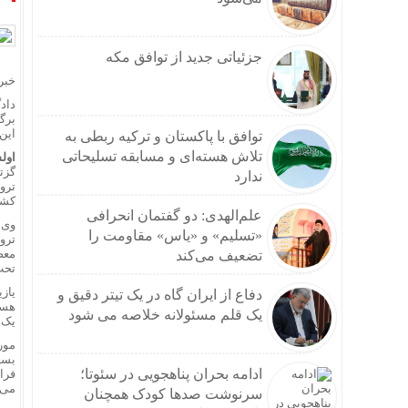
جزئیاتی جدید از توافق مکه
خبر
این 
توافق با پاکستان و ترکیه ربطی به
تلاش هسته‌ای و مسابقه تسلیحاتی
اول
گزت
ندارد
ترو
کشو
علم‌الهدی: دو گفتمان انحرافی
وی 
«تسلیم» و «یاس» مقاومت را
ترو
معضل
تضعیف می‌کند
تحت
یاز
دفاع از ایران گاه در یک تیتر دقیق و
هست
یک قلم مسئولانه خلاصه می شود
یک 
مور
بسیا
ادامه بحران پناهجویی در سئوتا؛
فرا
می‌
سرنوشت صدها کودک همچنان