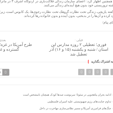
وی همچنین اظهار کرد: اعضای
ته تروریستی خود بدون هیچ آینده‌ای زندگی می‌کنند.
گفته یازیچی، زندگی تحت نظارت گروهک تحت نظارت رجوی‌ها، یک کابوس است، زیرا آ
د کرده و آن‌ها را در بدبختی، بدون آینده و بدون خانواده رها کرده‌اند.
ای پیام/
قبلی :
بعدی 
فوری؛ تعطیلی ۲ روزه مدارس این
طرح آمریکا در غزه؛
استان / شنبه و یکشنبه (۱۵ و ۱۶) آذر
گسترده و غا
تعطیل شد
به اشتراک بگذارید
6
ادامه بحران پناهجویی در سئوتا؛ سرنوشت صدها کودک همچنان نامشخص است
تداوم جنایت‌های رژیم صهیونیستی علیه اسیران فلسطینی
جنگ‌های فرامرزی آمریکا و مسیر نظامی‌سازی مهاجرت در داخل