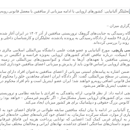
گزاری میزان
–
دادگاه رسیدگی به جنایت‌های گروهک تروریستی من
برگزاری ۴۸ جلسه از دادگاه رسیدگی به پرونده یادشده، تحلیلگران و کارشناسان داخلی
روند را بررسی کرده‌اند.
سی یازیچی
، مورخ آلبانیایی و عضو هیئت علمی دانشگاه بین‌المللی اسلامی مالزی در ک
ا ایمپکت، درباره تناقض اقدام کشور‌های اروپایی به‌ویژه فرانسه و انگلیس در پ
ریستی منافقین با تعهد‌های آن‌ها به اسناد و کنوانسیون‌های بین‌المللی در زمینه
ر‌های اروپایی براساس قانون باید از پذیرش و میزبانی اعضای منافقین خودداری کنند.
ضمن اشاره به پیامد‌های امنیتی میزبانی از اعضای منافقین به‌عنوان افراد دارای ساب
ریستی در سطح بین‌المللی، گفت: اگر دادگاه ایران اعضای مجاهدین خلق را محکوم کنن
 قانونی اضافی رو‌به‌رو خواهند شد؛ ایران عضو اینترپل است و نام افراد محکوم در پا
 تعقیب اینترپل ظاهر می‌شود.
یچی ادامه داد: از نظر قانونی، ارائه پناهندگی به افرادی با سابقه نظامی و تروریست
ند، برای کشور‌های اروپایی بسیار مشکل‌ساز – اگر نگوییم غیرممکن – خواهد بود؛ رس
کابوس بزرگ حقوقی و دیپلماتیک برای هر کشور میزبان ایجاد می‌کند.
خ آلبانیایی در ادامه با بیان اینکه منافقین سابقه طولانی در قاچاق اعضای خود به 
ری از موارد، شبکه سرکرده سازمان، به اعضای خود گذرنامه‌های جعلی، خانه‌های امن و 
ر به اروپای غربی کمک کند؛ اعضایی که توانایی پرداخت هزینه این قاچاق غیرقانو
شوند داستان‌های ساختگی اعضای جداشده، نهاد‌های ایرانی و مخالفان مختلف سازمان