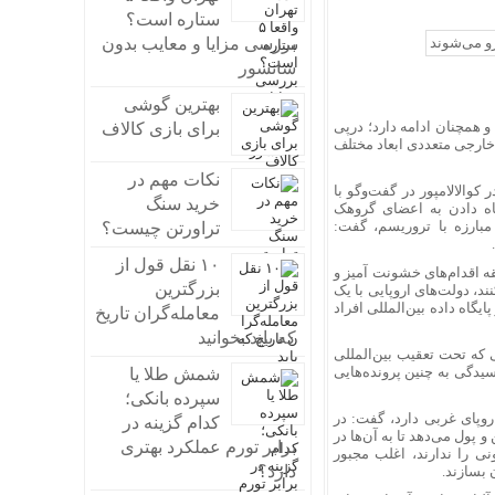
ستاره است؟
بررسی مزایا و معایب بدون
سانسور
بهترین گوشی
افقین از آذر ۱۴۰۲ در ایران آغاز شده و همچنان ادامه دارد؛ درپی
برای بازی کالاف
 و خارجی متعددی ابعاد مختلف
نکات مهم در
والالامپور در گفت‌و‌گو با
خرید سنگ
ناه دادن به اعضای گروهک
 مبارزه با تروریسم، گفت:
تراورتن چیست؟
۱۰ نقل قول از
قه اقدام‌های خشونت آمیز و
بزرگترین
د، دولت‌های اروپایی با یک
یگاه داده بین‌المللی افراد
معامله‌گران تاریخ
که باید بخوانید
ی که تحت تعقیب بین‌المللی
یدگی به چنین پرونده‌هایی
شمش طلا یا
سپرده بانکی؛
اروپای غربی دارد، گفت: در
کدام گزینه در
پول می‌دهد تا به آن‌ها در
برابر تورم عملکرد بهتری
نی را ندارند، اغلب مجبور
دارد؟
 بسازند.