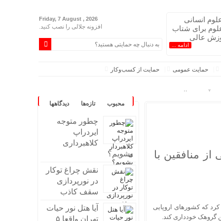
لوم انسانی
Friday, 7 August , 2026
افزونه جلالی را نصب کنید.
لوم برای شتاب
وزش عالی
ادامه ...
حمایت عمومی
حمایت از کسب‌وکار
ل در آموزش عالی
محبوب
تازه‌ها
دیدگاهها
چطور متوجه
ایردراپ
تی ندارد
کلاهبرداری
یف می‌کند
ی از منافقین با
بشویم؟
شود
نقش چراغ توکار
 نامشخص است
در نورپردازی
سقف کاذب
ح وضعیت وخیم اعضای منافقین در اردوگاه اشرف ۳، تصریح کرد که کشور‌های اروپایی
آیا هتل نور حیات
ین گروهک خودداری کند.
تهران واقعا ۵