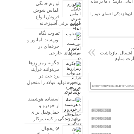
 سازمان زندگی فلاکت‌باری در اردوگاه اشرف ۳ در مانزا آلبانی دارند؛ آن‌ها در سایه
لوازم خانگی
الماس شوش
ن‌ها زندگی اعضای خود را
فروش انواع
لوازم برقی آشپزخانه
تفاوت نگاه
توریست آماتور و
حرفه‌ای در
:
 اشغال، بازداشت
سفرهای خارجی
رت منابع
چگونه رمزارزها
می‌توانند فرآیند
پرداخت در
زنجیره تولید فولاد را متحول
https://hemayatonline.ir/?p=23908
کنند؟
استفاده هوشمند
از خودرو و
2026/08/07
حمل‌ونقل برای
رشد زندگی و کسب‌وکار
2026/08/07
2026/08/07
🧊 یخچال