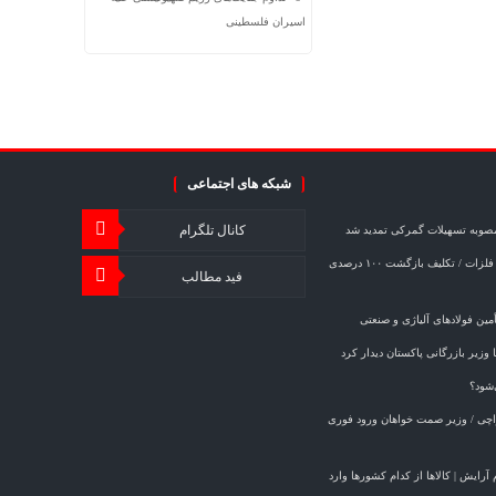
اسیران فلسطینی
شبکه های اجتماعی
کانال تلگرام
مصوبه تسهیلات گمرکی تمدید شد
خبر مهم برای صادرکنندگان فولاد و فلزات / تکلیف بازگشت ۱۰۰ درصدی
فید مطالب
ین فولادهای آلیاژی و صنعتی
وزیر بازرگانی پاکستان دیدار کرد
‌شود؟
کراچی / وزیر صمت خواهان ورود فوری
ازم آرایش | کالاها از کدام کشورها وارد