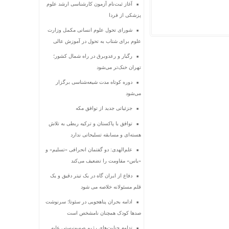
آغاز ثبت‌نام‌ آزمون کارشناسی ارشد علوم
پزشکی از فردا
شورای تحول علوم انسانی مکمل وزارت
علوم برای شتاب به تحول در آموزش عالی
رگبار و رعدوبرق در راه شمال کشور؛
تهران خنک‌تر می‌شود
دوره کوتاه مدت شیعه‌شناسی برگزار
می‌شود
جزئیاتی جدید از توافق مکه
توافق با پاکستان و ترکیه ربطی به تلاش
هسته‌ای و مسابقه تسلیحاتی ندارد
علم‌الهدی: دو گفتمان انحرافی «تسلیم» و
«یاس» مقاومت را تضعیف می‌کند
دفاع از ایران گاه در یک تیتر دقیق و یک
قلم مسئولانه خلاصه می شود
ادامه بحران پناهجویی در سئوتا؛ سرنوشت
صدها کودک همچنان نامشخص است
تداوم جنایت‌های رژیم صهیونیستی علیه