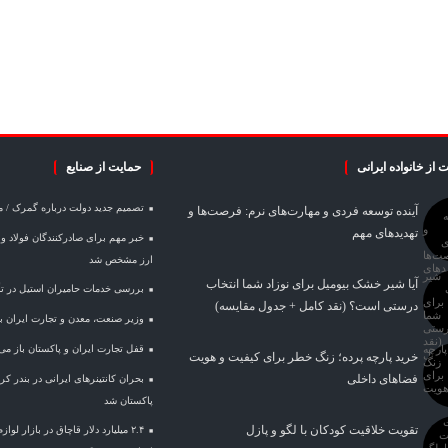
 از خانواده ایرانی
حمایت از صنایع
تصمیم جدید دولت درباره گمرک / 
آینده توسعه فردی و مهارت‌های نرم: فرصت‌ها و
تهدیدهای مهم
ارز مشخص شد
آیا شیر خشک بیومیل برای نوزاد شما انتخاب
بررسی خدمات حامیران استیل در تأم
درستی است؟ (نقد کامل + جدول مقایسه)
وزیر صنعت، معدن و تجارت ایران با 
قفل تجارت ایران و پاکستان باز می
خرید پارچه پرده؛ زنگ خطر برای کیفیت و هویت
فضاهای داخلی
بحران کانتینر‌های ایرانی در بندر 
پاکستان شد
تقویت خلاقیت کودکان با لگو و پازل
۲.۴ میلیارد دلار قاچاق در بازار لو