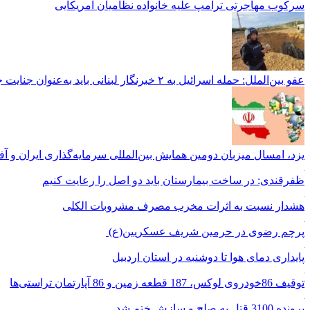
سرکوب مهاجرتی ترامپ علیه خانواده نظامیان آمریکایی
عفو بین‌الملل: حمله اسرائیل به ۲ خبرنگار لبنانی باید به‌عنوان جنایت جنگی مورد بررسی قرار گیرد
یزد، امسال میزبان دومین همایش بین‌المللی سرمایه‌گذاری ایران و آ
ظفرقندی: در ساخت بیمارستان باید دو اصل را رعایت کنیم
هشدار نسبت به اثرات مخرب مصرف مشروبات الکلی
پرچم رضوی در حرمین شریف عسکریین(ع)
پایداری دمای هوا تا دوشنبه در استان اردبیل
توقیف 86خودروی لوکس، 187 قطعه زمین و 86 آپارتمان تراستی‌ها
پرونده 3100 قتل به صلح و سازش ختم شد