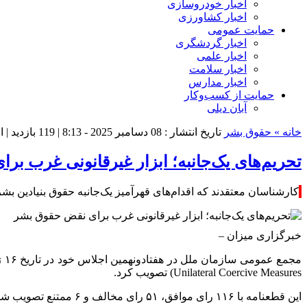
اخبار خودروسازی
اخبار کشاورزی
حمایت عمومی
اخبار گردشگری
اخبار علمی
اخبار سلامت
اخبار مدارس
حمایت از کسب‌وکار
آبان دیلی
خانه »
حقوق بشر
تاریخ انتشار : 08 دسامبر 2025 - 8:13 |
119 بازدید
| ا
تحریم‌های یک‌جانبه؛ ابزار غیرقانونی غرب ب
کارشناسان معتقدند که اقدام‌های قهرآمیز یک‌جانبه حقوق بنیادین 
خبرگزاری میزان
–
Unilateral Coercive Measures) تصویب کرد.
این قطعنامه با ۱۱۶ رای موافق، ۵۱ رای مخالف و ۶ ممتنع تصویب شد و روز ۴ دسامبر (۱۳ آذر) هر سال از سال ۲۰۲۵ را به‌عنوان این روز بین‌المللی تعیین کرد.