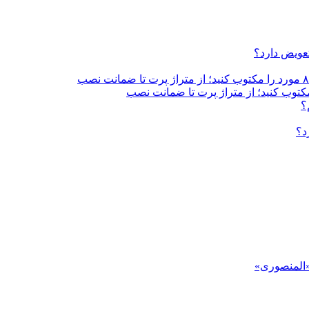
تعویض دارد؟
؟
د؟
«المنصوری»