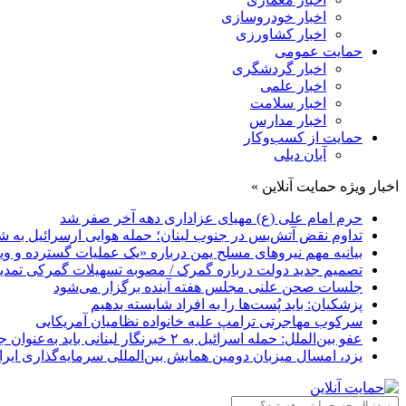
اخبار خودروسازی
اخبار کشاورزی
حمایت عمومی
اخبار گردشگری
اخبار علمی
اخبار سلامت
اخبار مدارس
حمایت از کسب‌وکار
آبان دیلی
اخبار ویژه حمایت آنلاین »
حرم امام علی (ع) مهیای عزاداری دهه آخر صفر شد
تداوم نقض آتش‌بس در جنوب لبنان؛ حمله هوایی ارسرائیل به
بیانیه مهم نیروهای مسلح یمن درباره «یک عملیات گسترده و وی
تصمیم جدید دولت درباره گمرک / مصوبه تسهیلات گمرکی تمدی
جلسات صحن علنی مجلس هفته آینده برگزار می‌شود
پزشکیان: باید پُست‌ها را به افراد شایسته بدهیم
سرکوب مهاجرتی ترامپ علیه خانواده نظامیان آمریکایی
عفو بین‌الملل: حمله اسرائیل به ۲ خبرنگار لبنانی باید به‌عنوان جنایت جنگی مورد بررسی قرار گیرد
یزد، امسال میزبان دومین همایش بین‌المللی سرمایه‌گذاری ایر