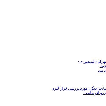
 شهرک «المنصوری»
ژه»
د شد
ان و آفریقاست