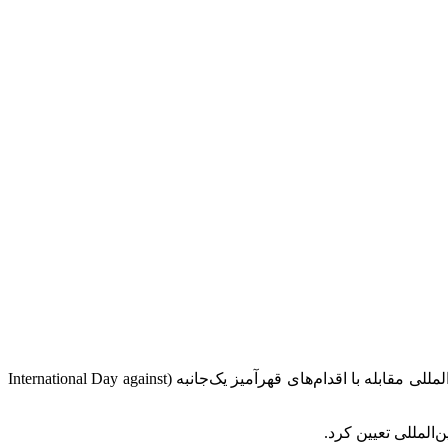
مجمع عمومی سازمان ملل در هفتادونهمین اجلاس خود در تاریخ ۱۶ ژوئن ۲۰۲۵ (۲۶ خرداد ۱۴۰۴) قطعنامه A/۷۹/L.۹۳ را با عنوان روز بین‌المللی مقابله با اقدام‌های قهرآمیز یک‌جانبه (International Day against