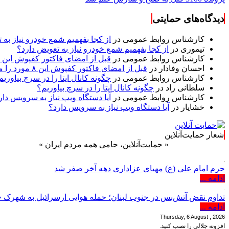
دیدگاه‌های حمایتی
کارشناس روابط عمومی
در
از کجا بفهمیم شمع خودرو نیاز به 
تیموری
در
از کجا بفهمیم شمع خودرو نیاز به تعویض دارد؟
کارشناس روابط عمومی
در
قبل از امضای فاکتور کفپوش این ۸ مورد را مکتوب کنید؛ از متراژ پرت تا ضمانت نصب
احسان وفادار
در
قبل از امضای فاکتور کفپوش این ۸ مورد را مکتوب کنید؛ از متراژ پرت تا ضمانت نصب
کارشناس روابط عمومی
در
چگونه کانال ایتا را در سرچ بیاوریم
سلطانی راد
در
چگونه کانال ایتا را در سرچ بیاوریم؟
کارشناس روابط عمومی
در
آیا دستگاه ویپ نیاز به سرویس دار
خشایار
در
آیا دستگاه ویپ نیاز به سرویس دارد؟
شعار حمایت‌آنلاین
« حمایت‌آنلاین، حامی همه مردم ایران »
حرم امام علی (ع) مهیای عزاداری دهه آخر صفر شد
ادامه ...
تداوم نقض آتش‌بس در جنوب لبنان؛ حمله هوایی ارسرائیل به شهرک 
ادامه ...
Thursday, 6 August , 2026
افزونه جلالی را نصب کنید.