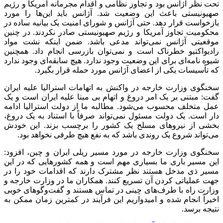
تحت نظر آژانس بود و تجاوز نظامی و اقدام مجرمانه آمریکا و رژیم
صهیونیستی باعث این وضعیت شد. آژانس باید این‌ها را مورد
بازخواست قرار دهد. حتی آژانس و شورای امنیت یک بیانیه ساده در
محکومیت تجاوز آمریکا و رژیم صهیونیستی صادر نکردند. در چنین
موقعیتی آژانس نمی‌تواند مدعی باشد. ضمن اینکه نشت مواد
رادیواکتیو خطرناک است و نمی‌توان بازرسی انجام داد. همچنین
شیوه نامه‌ای برای این وضعیت وجود ندارد. هیچ سابقه‌ای وجود ندارد
که تأسیسات یکی از اعضای آژانس مورد حمله قرار بگیرد.
سخنگوی وزارت خارجه در واکنش به اتهامات استرالیا علیه ایران
گفت: مبتنی بر یک امر دروغ و اتهام بی مبنا علیه ایران است و یک
عمل متخلف محسوب می‌شود. مطالبه ما از دولت استرالیا ادامه
دار است. یک دولت مسئول نمی‌تواند صرفاً با استناد به یک دروغ،
بخشی از نیروهای مسلح یک کشور را برچسب بزند. این خودش
می‌تواند شروع یک روندی باشد که به نفع هیچ طرفی نخواهد بود.
سخنگوی وزارت خارجه در مورد مسیر ریلی ایران و چین، افزود:
این مسیر باری ما بسیاری مهم است و همه کشورهایی که در این
مسیر
ذی
مدخل هستند نظر مشترک دارند که اقدامات خود را در
جهت عملیاتی کردن آن تسریع کنند. همکاران ما در وزارت خارجه و
وزارت راه با طرف‌های چینی در تماس هستند و گفت‌وگوهای خوبی
اخیراً انجام شده و امیدواریم این فرآیند در کمترین زمان ممکن به
نتیجه برسد.