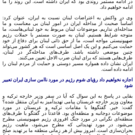
در ادامه مستمر روندی بود که ایران داشته است. این روند را ما
ادامه خواهیم داد.
وی در واکنش به اعتراضات لبنان نسبت به ایران، عنوان کرد:
اساساً صحبت از مداخله ایران در امور لبنان بی معناست و ما
مداخله‌ای نداریم. موضوعات لبنان مربوط به خود لبنانی‌هاست، ما
متوجه شرایط هستیم. لبنان به صورت مستمر با حملات رژیم
صهیونیستی مواجه است، ما از حق ذاتی لبنان برای دفاع از خود
حمایت می‌کنیم و این یک اصل اساسی است که هر کشور می‌تواند
چنین موضعی داشته باشد. طرف‌های مداخله‌گر در لبنان،
طرف‌هایی هستند که برای لبنان ضرب
الاجل
تعیین می‌کنند.
ایران نشان داده همواره مسیر دوستی و حمایت از مردم لبنان را
ادامه داده است.
اجازه
نخواهیم داد رؤیای شوم رژیم در مورد ناامن سازی ایران تعبیر
شود
بقایی در پاسخ به این سوال که آیا در سفر وزیر خارجه ترکیه و
معاون وزیر خارجه عربستان پیامی تهدیدآمیز به ایران منتقل شده؟
گفت: خیر. گفتگوها با مقامات ترکیه و عربستان در مورد
موضوعات دوجانبه و منطقه‌ای بود. قاعدتاً در گفتگو با طرف‌های
منطقه‌ای نگرانی در مورد جنگ افروزی رژیم صهیونیستی مطرح
می‌شود. در مورد تهدیداتی که مطرح می‌شود، ماهیت رژیم
بحران‌سازی است. امروز بیش از هر زمانی منطقه ما بر تهدید صلح