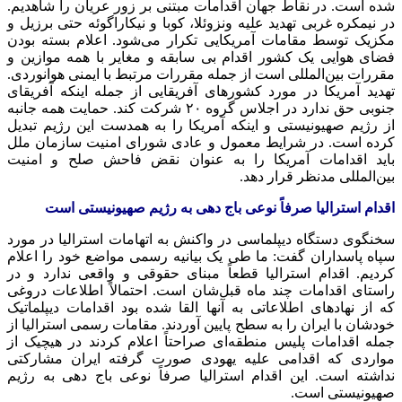
شده است. در نقاط جهان اقدامات مبتنی بر زور عریان را شاهدیم.
در نیمکره غربی تهدید علیه ونزوئلا، کوبا و نیکاراگوئه حتی برزیل و
مکزیک توسط مقامات آمریکایی تکرار می‌شود. اعلام بسته بودن
فضای هوایی یک کشور اقدام بی سابقه و مغایر با همه موازین و
مقررات بین‌المللی است از جمله مقررات مرتبط با ایمنی هوانوردی.
تهدید آمریکا در مورد کشورهای آفریقایی از جمله اینکه آفریقای
جنوبی حق ندارد در اجلاس گروه ۲۰ شرکت کند. حمایت همه جانبه
از رژیم صهیونیستی و اینکه آمریکا را به همدست این رژیم تبدیل
کرده است. در شرایط معمول و عادی شورای امنیت سازمان ملل
باید اقدامات آمریکا را به عنوان نقض فاحش صلح و امنیت
بین‌المللی مدنظر قرار دهد.
اقدام استرالیا صرفاً نوعی باج دهی به رژیم صهیونیستی است
سخنگوی دستگاه دیپلماسی در واکنش به اتهامات استرالیا در مورد
سپاه پاسداران گفت: ما طی یک بیانیه رسمی مواضع خود را اعلام
کردیم. اقدام استرالیا قطعاً مبنای حقوقی و واقعی ندارد و در
راستای اقدامات چند ماه قبل‌شان است. احتمالاً اطلاعات دروغی
که از نهادهای اطلاعاتی به آنها القا شده بود اقدامات دیپلماتیک
خودشان با ایران را به سطح پایین آوردند. مقامات رسمی استرالیا از
جمله اقدامات پلیس منطقه‌ای صراحتاً اعلام کردند در هیچیک از
مواردی که اقدامی علیه یهودی صورت گرفته ایران مشارکتی
نداشته است. این اقدام استرالیا صرفاً نوعی باج دهی به رژیم
صهیونیستی است.