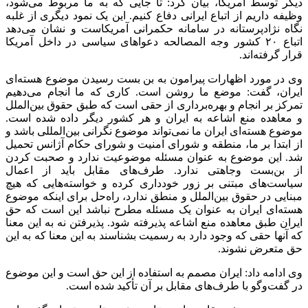
دیگر توسط آمریکا، بیان کرد: تا جایی که به ما مربوط می‌شود،
وظیفه داریم از اتباع ایرانی دفاع کنیم. این یک نمود دیگری از غلبه
نگاه نژادپرستانه در سامانه حکمرانی آمریکاست و نشان می‌دهد
اتباع ۲۰ کشور وجه
المصالحه
دعواهای سیاسی در داخل آمریکا
قرار گرفته‌اند.
وی در مورد اظهارات پیرامون به بن بست رسیدن موضوع هسته‌ای
ایران، گفت: موضع ما روشن است. کاری که ما انجام می‌دهیم
تمرکز بر انجام و بهره‌برداری از حقی است که طبق حقوق بین‌الملل
و معاهده منع اشاعه به ایران و هر کشور دیگر داده شده است.
موضوع هسته‌ای ایران ما نمی‌تواند موضوع نگرانی بین‌المللی باشد و
از ابتدا بر ما، منطقه و شورای امنیت و شورای حکام آژانس تحمیل
شد. این موضوع به عنوان مسئله موضوعیت ندارد و صحبت کردن
از بن‌بست وجاهتی ندارد. طرف‌های مقابل باید از اعمال
سیاست‌های مبتنی بر زور خودداری کرده و خواسته‌هایی که هیچ
مبنایی در حقوق بین‌الملل و منطق ندارد، راه‌حل برای اینکه موضوع
هسته‌ای ایران به عنوان یک مسئله مطرح نباشد این است که حق
ایران طبق معاهده منع اشاعه پذیرفته شود. پذیرفتن نه به این معنا
که آنها حقی که وجود دارد به رسمیت بشناسند به این معنا که به این
حق متعرض نشوند.
وی ادامه داد: ایران مصمم به استفاده از این حق است و این موضوع
در گفت‌وگو با طرف‌های مقابل بر آن تأکید شده است.