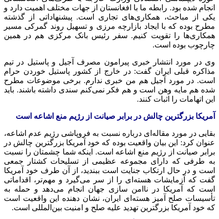
انجام شده بود. رابطه ما با افغانستان از جهات مختلف اهمیت دارد و
یکی از مباحث، همکاری‌های تجاری است. پیشنهاداتی از گذشته
مطرح بوده که با ایجاد بازارچه مرزی و تسهیل روند گمرکی مسیر
همکاری‌ها را تقویت کنیم. سفر رئیس بانک مرکزی هم در همین
چارچوب بوده است.
وی در مورد انتشار خبری پیرامون مصرف آجیل و پاستیل در تیم
مذاکره قبلی ایران گفت: در خارج از کشور پاستیل خوردن حرام
است. در مورد آجیل هم من خبری ندارم. برخی موضوعات مطرح
شده هم مایه
وهن
است و هم فکر نمی‌کنم سندی داشته باشند. باید
این اتهامات را اثبات کنند.
آمریکا بزرگترین چالش در برابر صیانت از رژیم منع اشاعه است
بقایی در مورد مقاله‌ای درباره نسبت به فروپاشی رژیم عدم اشاعه،
عنوان کرد: این بیان واقعیت بوده که خود آمریکا بزرگترین چالش در
برابر صیانت از رژیم منع اشاعه است. اینکه شما چشمتان را نسبت
به طرفی که دارای مجموعه عظیمی از تسلیحات کشتار جمعی
است و در حال ارتکاب جنایت است ببندید، از آن طرف خود آمریکا
گفت که آزمایشات هسته‌ای را از سر می‌گیرد و مهم‌تر، اقداماتی
است که آمریکا در ناامن سازی جهان انجام می‌دهد و حمله به
تأسیسات صلح
آمیز
هسته‌ای ایران، نشان دهنده این واقعیت است
که خود آمریکا بزرگترین تهدید علیه صلح و امنیت بین‌المللی است.