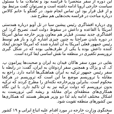
این دوره از سفر منحصراً با فرانسه بود و تعاملات ما با مسئول
سیاست خارجی اروپا ادامه داشته است و نمی‌توان گفت مرتبط بود
و از قبل قرار بود این تماس انجام شود. در گفتگو با خانم
کالاس
درباره مباحث در فرانسه بحث‌هایی هم مطرح شد.
وی درباره افشاگری رئیس پیشین سیا در
تل
آویو
درباره همدستی
آمریکا با القاعده و داعش در سقوط دولت اسد، تصریح کرد: این
افشاگری جدید نیست. قبل‌تر هم معاون وزیر خارجه سابق آمریکا
در دوره
بایدن
صراحتاً به چنین چیزی اشاره کرد و باز هم توسط
رئیس جمهور فعلی آمریکا به آن اشاره شده که آمریکا خودش ایجاد
کننده داعش بوده یا یکی از طرف‌هایی بوده که در شکل
گیری
تروریسم تکفیری در منطقه ما نقش اساسی ایفا کرده است.
بقایی در مورد سفر
هاکان
فیدان
به ایران و صحبت‌ها پیرامون پ.
ک. ک و
پژاک
و همچنین سفر اردوغان به ایران، گفت: در رابطه با
سفر رئیس جمهور ترکیه به ایران هماهنگی‌ها ادامه دارد. راجع به
مقابله با تروریسم موضع ما این است که تروریسم در هرکجا
محکوم است. بنابراین وزیرخارجه نکته‌ای را مطرح کردند که ترکیه
بدون تروریسم که دولت ترکیه نیز به آن تاکید دارد. با این نگاه
همکاری‌های منطقه‌ای برای مقابله و ریشه کنی تروریست به
اشکال مختلف ادامه یابد لذا دو وزیر هم‌نظر هستند که همکاری‌ها
بین کشورهای منطقه تقویت شود.
سخنگوی وزارت خارجه در مورد اقدام علیه اتباع ایرانی و ۱۹ کشور