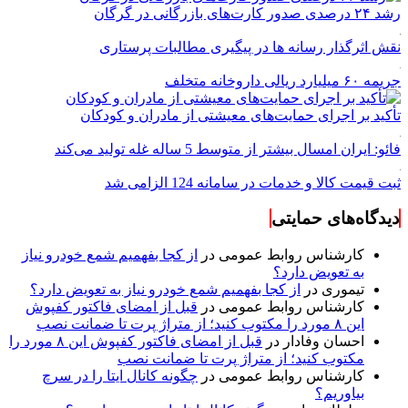
رشد ۲۴ درصدی صدور کارت‌های بازرگانی در گرگان
نقش اثرگذار رسانه ها در پیگیری مطالبات پرستاری
جریمه ۶۰ میلیارد ریالی داروخانه متخلف
تأکید بر اجرای حمایت‌های معیشتی از مادران و کودکان
فائو: ایران امسال بیشتر از متوسط 5 ساله غله تولید می‌کند
ثبت قیمت کالا و خدمات در سامانه 124 الزامی شد
دیدگاه‌های حمایتی
کارشناس روابط عمومی
در
از کجا بفهمیم شمع خودرو نیاز
به تعویض دارد؟
تیموری
در
از کجا بفهمیم شمع خودرو نیاز به تعویض دارد؟
کارشناس روابط عمومی
در
قبل از امضای فاکتور کفپوش
این ۸ مورد را مکتوب کنید؛ از متراژ پرت تا ضمانت نصب
احسان وفادار
در
قبل از امضای فاکتور کفپوش این ۸ مورد را
مکتوب کنید؛ از متراژ پرت تا ضمانت نصب
کارشناس روابط عمومی
در
چگونه کانال ایتا را در سرچ
بیاوریم؟