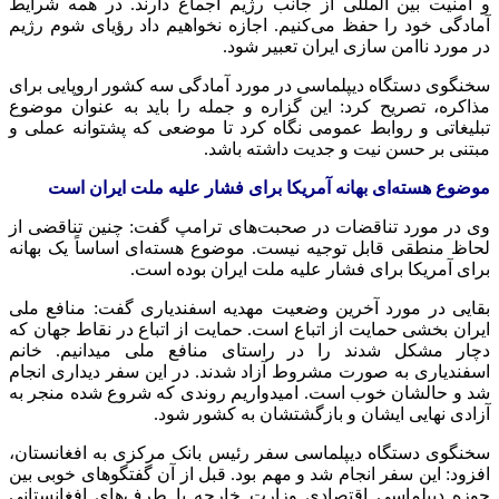
و امنیت بین
المللی
از جانب رژیم اجماع دارند. در همه شرایط
آمادگی خود را حفظ می‌کنیم. اجازه نخواهیم داد رؤیای شوم رژیم
در مورد ناامن سازی ایران تعبیر شود.
سخنگوی دستگاه دیپلماسی در مورد آمادگی سه کشور اروپایی برای
مذاکره، تصریح کرد: این گزاره و جمله را باید به عنوان موضوع
تبلیغاتی و روابط عمومی نگاه کرد تا موضعی که پشتوانه عملی و
مبتنی بر حسن نیت و جدیت داشته باشد.
موضوع هسته‌ای بهانه آمریکا برای فشار علیه ملت ایران است
وی در مورد تناقضات در صحبت‌های ترامپ گفت: چنین تناقضی از
لحاظ منطقی قابل توجیه نیست. موضوع هسته‌ای اساساً یک بهانه
برای آمریکا برای فشار علیه ملت ایران بوده است.
بقایی در مورد آخرین وضعیت مهدیه اسفندیاری گفت: منافع ملی
ایران بخشی حمایت از اتباع است. حمایت از اتباع در نقاط جهان که
دچار مشکل شدند را در راستای منافع ملی میدانیم. خانم
اسفندیاری به صورت مشروط آزاد شدند. در این سفر دیداری انجام
شد و حالشان خوب است. امیدواریم روندی که شروع شده منجر به
آزادی نهایی ایشان و بازگشتشان به کشور شود.
سخنگوی دستگاه دیپلماسی سفر رئیس بانک مرکزی به افغانستان،
افزود: این سفر انجام شد و مهم بود. قبل از آن گفتگوهای خوبی بین
حوزه دیپلماسی اقتصادی وزارت خارجه با طرف‌های افغانستانی