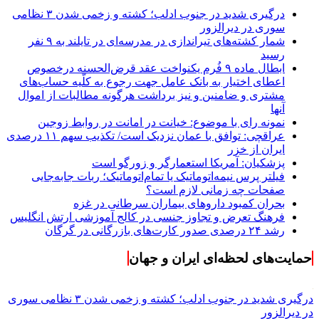
درگیری شدید در جنوب ادلب؛ کشته و زخمی شدن ۳ نظامی
سوری در دیرالزور
شمار کشته‌های تیراندازی در مدرسه‌ای در تایلند به ۹ نفر
رسید
ابطال ماده ۹ فُرم یکنواخت عقد قرض‌الحسنه درخصوص
اعطای اختیار به بانک عامل جهت رجوع به کلّیه حساب‌های
مشتری و ضامنین و نیز برداشت هرگونه مطالبات از اموال
آنها
نمونه رای با موضوع: خیانت در امانت در روابط زوجین
عراقچی: توافق با عمان نزدیک است/ تکذیب سهم ۱۱ درصدی
ایران از خزر
پزشکیان: آمریکا استعمارگر و زورگو است
فیلتر پرس نیمه‌اتوماتیک یا تمام‌اتوماتیک؛ ربات جابه‌جایی
صفحات چه زمانی لازم است؟
بحران کمبود دارو‌های بیماران سرطانی در غزه
فرهنگ تعرض و تجاوز جنسی در کالج آموزشی ارتش انگلیس
رشد ۲۴ درصدی صدور کارت‌های بازرگانی در گرگان
حمایت‌های لحظه‌ای ایران و جهان
درگیری شدید در جنوب ادلب؛ کشته و زخمی شدن ۳ نظامی سوری
در دیرالزور