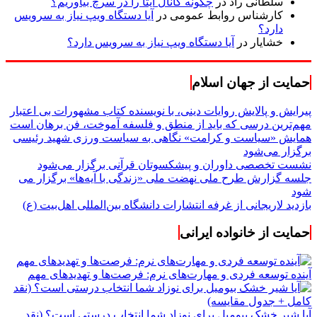
سلطانی راد
در
چگونه کانال ایتا را در سرچ بیاوریم؟
کارشناس روابط عمومی
در
آیا دستگاه ویپ نیاز به سرویس
دارد؟
خشایار
در
آیا دستگاه ویپ نیاز به سرویس دارد؟
حمایت از جهان اسلام
پیرایش و پالایش روایات دینی، با نویسنده کتاب مشهورات بی اعتبار
مهم‌ترین درسی که باید از منطق و فلسفه آموخت، فن برهان است
همایش «سیاست و کرامت» نگاهی به سیاست ورزی شهید رئیسی
برگزار می‌شود
نشست تخصصی داوران و پیشکسوتان قرآنی برگزار می‌شود
جلسه گزارش طرح ملی نهضت ملی «زندگی با آیه‌ها» برگزار می
شود
بازدید لاریجانی از غرفه انتشارات دانشگاه بین‌المللی اهل‌بیت (ع)
حمایت از خانواده ایرانی
آینده توسعه فردی و مهارت‌های نرم: فرصت‌ها و تهدیدهای مهم
آیا شیر خشک بیومیل برای نوزاد شما انتخاب درستی است؟ (نقد