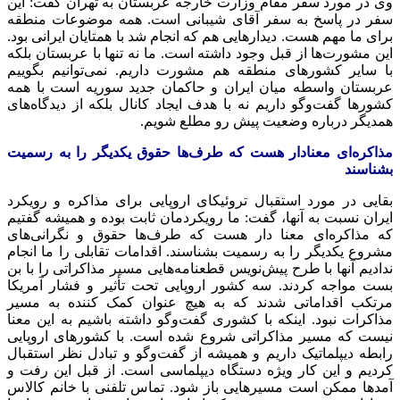
وی در مورد سفر مقام وزارت خارجه عربستان به تهران گفت: این
سفر در پاسخ به سفر آقای شیبانی است. همه موضوعات منطقه
برای ما مهم هست. دیدارهایی هم که انجام شد با همتایان ایرانی بود.
این مشورت‌ها از قبل وجود داشته است. ما نه تنها با عربستان بلکه
با سایر کشورهای منطقه هم مشورت داریم. نمی‌توانیم بگوییم
عربستان واسطه میان ایران و حاکمان جدید سوریه است با همه
کشورها گفت‌وگو داریم نه با هدف ایجاد کانال بلکه از دیدگاه‌های
همدیگر درباره وضعیت پیش رو مطلع شویم.
مذاکره‌ای معنادار هست که طرف‌ها حقوق یکدیگر را به رسمیت
بشناسند
بقایی در مورد استقبال
تروئیکای
اروپایی برای مذاکره و رویکرد
ایران نسبت به آنها، گفت: ما رویکردمان ثابت بوده و همیشه گفتیم
که مذاکره‌ای معنا دار هست که طرف‌ها حقوق و نگرانی‌های
مشروع یکدیگر را به رسمیت بشناسند. اقدامات تقابلی را ما انجام
ندادیم آنها با طرح پیش‌نویس قطعنامه‌هایی مسیر مذاکراتی را با بن
بست مواجه کردند. سه کشور اروپایی تحت تأثیر و فشار آمریکا
مرتکب اقداماتی شدند که به هیچ عنوان کمک کننده به مسیر
مذاکرات نبود. اینکه با کشوری گفت‌وگو داشته باشیم به این معنا
نیست که مسیر مذاکراتی شروع شده است. با کشورهای اروپایی
رابطه دیپلماتیک داریم و همیشه از گفت‌وگو و تبادل نظر استقبال
کردیم و این کار ویژه دستگاه دیپلماسی است. از قبل این رفت و
آمدها
ممکن است مسیرهایی باز شود. تماس تلفنی با خانم
کالاس