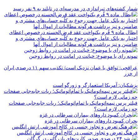
شمار کشته‌های تیراندازی در مدرسه‌ای در تایلند به ۹ نفر رسید
ابطال ماده ۹ فُرم یکنواخت عقد قرض‌الحسنه درخصوص اعطای
اختیار به بانک عامل جهت رجوع به کلّیه حساب‌های مشتری و
ضامنین و نیز برداشت هرگونه مطالبات از اموال آنها
نمونه رای با موضوع: خیانت در امانت در روابط زوجین
عراقچی: توافق با عمان نزدیک است/ تکذیب سهم ۱۱ درصدی ایران
از خزر
پزشکیان: آمریکا استعمارگر و زورگو است
فیلتر پرس نیمه‌اتوماتیک یا تمام‌اتوماتیک؛ ربات جابه‌جایی صفحات
چه زمانی لازم است؟
بحران کمبود دارو‌های بیماران سرطانی در غزه
فرهنگ تعرض و تجاوز جنسی در کالج آموزشی ارتش انگلیس