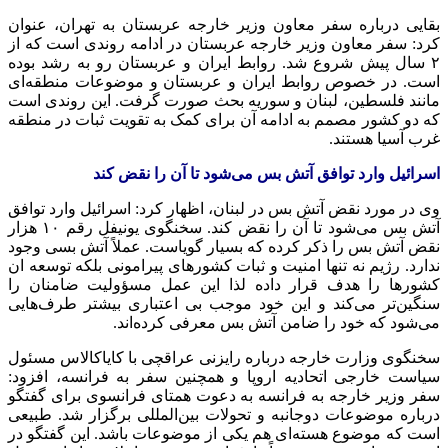
بقایی درباره سفر معاون وزیر خارجه عربستان به تهران، عنوان
کرد: سفر معاون وزیر خارجه عربستان در ادامه روندی است که از
۲ سال پیش شروع شد. روابط ایران و عربستان رو به رشد بوده
است. در خصوص روابط ایران و عربستان و موضوعات منطقه‌ای
مانند فلسطین، لبنان و سوریه بحث صورت گرفت. این روندی است
که دو کشور مصمم به ادامه آن برای کمک به تقویت ثبات در منطقه
غرب آسیا هستند.
اسرائیل وارد توافق آتش بس می‌شود تا آن را نقض کند
وی در مورد نقض آتش بس در لبنان، اظهار کرد: اسرائیل وارد توافق
آتش بس می‌شود تا آن را نقض کند. سخنگوی
یونیفل
رقم ۱۰ هزار
نقض آتش بس را ذکر کرده که بسیار گویاست. عملاً آتش بسی وجود
ندارد. رژیم نه تنها امنیت و ثبات کشورهای پیرامونی بلکه توسعه
ان
کشورها را هدف قرار داده لذا این عمل مسؤولیت ضامنان را
سنگین‌تر می‌کند و این خود موجب بی اعتباری بیشتر طرف‌هایی
می‌شود که خود را ضامن آتش بس معرفی کرده‌اند.
سخنگوی وزارت خارجه درباره رایزنی عراقچی با
کایاکالاس
مسئول
سیاست خارجی اتحادیه اروپا و همچنین سفر به فرانسه، افزود:
سفر وزیر خارجه به فرانسه به دعوت همتای فرانسوی برای گفتگو
درباره موضوعات دوجانبه و تحولات بین‌المللی برگزار شد. طبیعی
است که موضوع هسته‌ای هم یکی از موضوعات باشد. این گفتگو در