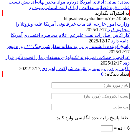
بعدی :
بقائی: ادعای آمریکا درباره مواد مخدر بهانه‌ای بیش نیست
قبلی :
قوه قضائیه عدالت را با کرامت انسانی پیوند زد
به اشتراک بگذارید
https://hemayatonline.ir/?p=235663
وزارت امور خارجه اقدامات غیرقانونی آمریکا علیه ونزوئلا را
محکوم کرد
2025/12/17
کاراکاس: صادرات نفت علیرغم اعلام محاصره اقتصادی آمریکا
ادامه دارد
2025/12/17
پاسخ کوبنده دانشمند ایرانی به مقاله سفارشی جنگ ۱۲ روزه نیچر
2025/12/17
عراقچی: حملات، نمی‌تواند تکنولوژی هسته‌ای ما را تحت تأثیر قرار
دهد
2025/12/17
تأکید ایران و روسیه بر تقویت شراکت راهبردی
2025/12/17
تعداد دیدگاه :
0
لطفا پاسخ را به عدد انگلیسی وارد کنید:
6 + ده =