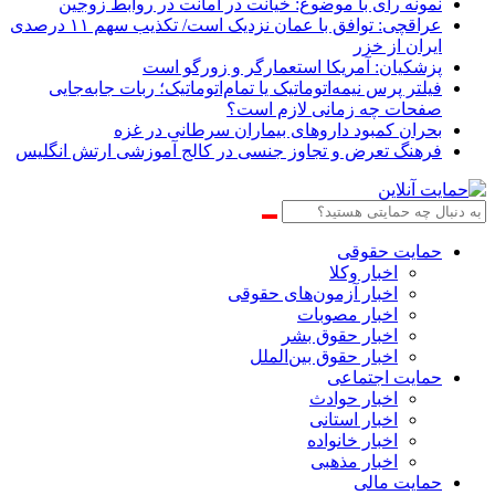
نمونه رای با موضوع: خیانت در امانت در روابط زوجین
عراقچی: توافق با عمان نزدیک است/ تکذیب سهم ۱۱ درصدی
ایران از خزر
پزشکیان: آمریکا استعمارگر و زورگو است
فیلتر پرس نیمه‌اتوماتیک یا تمام‌اتوماتیک؛ ربات جابه‌جایی
صفحات چه زمانی لازم است؟
بحران کمبود دارو‌های بیماران سرطانی در غزه
فرهنگ تعرض و تجاوز جنسی در کالج آموزشی ارتش انگلیس
حمایت حقوقی
اخبار وکلا
اخبار آزمون‌های حقوقی
اخبار مصوبات
اخبار حقوق بشر
اخبار حقوق بین‌الملل
حمایت اجتماعی
اخبار حوادث
اخبار استانی
اخبار خانواده
اخبار مذهبی
حمایت مالی