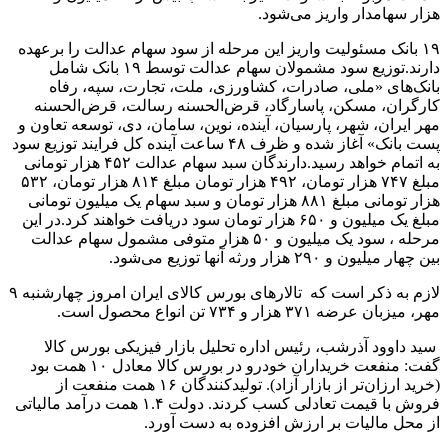
هزار سهامدار واریز می‌شود.
۱۹ بانک مسئولیت واریز این مرحله از سود سهام عدالت را برعهده
دارند.توزیع سود مشمولان سهام عدالت توسط ۱۹ بانک شامل
بانک‌های «ملی، صادرات، کشاورزی، ملت، تجارت، سپه، رفاه
کارگران، مسکن، پاسارگاد، قرض‌الحسنه رسالت، قرض‌الحسنه
مهر ایران، شهر، پارسیان، آینده، نوین، سامان، دی، توسعه تعاون و
پست بانک» آغاز شده و ظرف ۴۸ ساعت آینده کل فرایند توزیع سود
به اتمام خواهد رسید.دارندگان سبد سهام عدالت ۴۵۲ هزار تومانی
مبلغ ۷۴۷ هزار تومان، ۴۹۲ هزار تومان مبلغ ۸۱۴ هزار تومان، ۵۳۲
هزار تومانی مبلغ ۸۸۱ هزار تومان و سبد سهام یک میلیون تومانی
مبلغ یک میلیون و ۶۵۰ هزار تومان سود دریافت خواهند کرد.در این
مرحله ، سود یک میلیون و ۵۰ هزار متوفی مشمول سهام عدالت
بین چهار میلیون و ۲۹۰ هزار ورثه آنها توزیع می‌شود.
لازم به ذکر است که تالارهای بورس کالای ایران امروز چهارشنبه ۹
مهر، میزبان عرضه ۳۷۱ هزار و ۷۳۴ تن انواع محصول است.
سید داوود آذرشب، رئیس اداره تحلیل بازار فیزیکی بورس کالا
گفت: منفعت خریداران خودرو در بورس کالا معادل ۱۰ همت بود
(خرید ارزان‌تر از بازار آزاد). تولیدکنندگان ۱۶ همت منفعت از
فروش با قیمت تعادلی کسب کردند. دولت ۱.۴ همت درآمد مالیاتی
از محل مالیات بر ارزش افزوده به دست آورد.