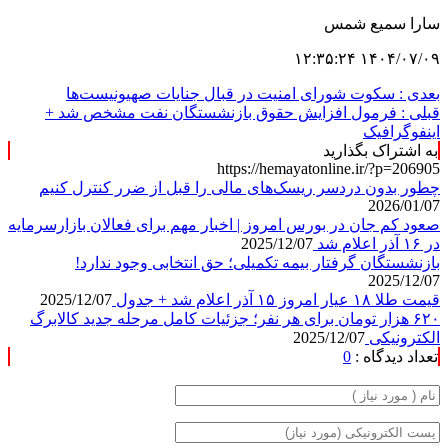
سارا سمیع شمس
۱۴۰۴/۰۷/۰۹ ۱۲:۳۵:۲۴
بعدی :
سکوت شورای امنیت در قبال جنایات صهیونیست‌ها
قبلی :
فرمول افزایش حقوق بازنشستگان نفت مشخص شد +
اینفوگرافیک
به اشتراک بگذارید
https://hemayatonline.ir/?p=206905
چطور بدون دردسر ریسک‌های مالی را قبل از ضرر کنترل کنیم
2026/01/07
صعود کم جان در بورس امروز | اخبار مهم برای فعالان بازارسرمایه
در ۱۶ آذر اعلام شد
2025/12/07
بازنشستگان گرفتار بیمه تکمیلی؛ حق انتخابی وجود ندارد!
2025/12/07
قیمت طلا ۱۸ عیار امروز ۱۵ آذر اعلام شد + جدول
2025/12/07
۶۲۰ هزار تومان برای هر نفر؛ جزئیات کامل مرحله جدید کالابرگ
الکترونیکی
2025/12/07
تعداد دیدگاه :
0