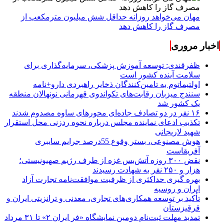
مهان می‌خواهد روزانه حداقل شش میلیون مترمکعب از
مصرف گاز را کاهش دهد
اخبار مروری
ظفرقندی: توسعه آموزش پزشکی، سرمایه‌گذاری برای
سلامت آینده کشور است
اولتیماتوم به تامین‌کنندگان ذخایر راهبردی دارو+نامه
سنندج میزبان رقابت‌های تکواندوی قهرمانی نونهالان منطقه
یک کشور شد
۱۶ نفر در دو تصادف جاده‌ای محورهای ساوه مصدوم شدند
تکذیب ادعای نماینده مجلس درباره نحوه ردزنی محل استقرار
شهید لاریجانی
هوش مصنوعی، بستر وقوع 55درصد جرایم سایبری
آفریقاست
نقض ۳۰۰ روزه آتش‌بس غزه از طرف رژیم صهیونیستی؛
هزار و ۲۵۰ نفر به شهادت رسیدند
بهره گیری حداکثری از ظرفیت موافقت‌نامه تجارت آزاد
ایران و روسیه
تأکید بر توسعه همکاری‌های تجاری، معدنی و ترانزیتی ایران و
قرقیزستان
تمدید مهلت ثبت‌نام دومین نمایشگاه «فر ایران ۲» تا ۳۱ مرداد