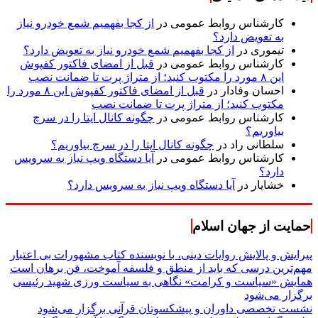
کارشناس روابط عمومی
در
از کجا بفهمیم شمع خودرو نیاز
به تعویض دارد؟
تیموری
در
از کجا بفهمیم شمع خودرو نیاز به تعویض دارد؟
کارشناس روابط عمومی
در
قبل از امضای فاکتور کفپوش
این ۸ مورد را مکتوب کنید؛ از متراژ پرت تا ضمانت نصب
احسان وفادار
در
قبل از امضای فاکتور کفپوش این ۸ مورد را
مکتوب کنید؛ از متراژ پرت تا ضمانت نصب
کارشناس روابط عمومی
در
چگونه کانال ایتا را در سرچ
بیاوریم؟
سلطانی راد
در
چگونه کانال ایتا را در سرچ بیاوریم؟
کارشناس روابط عمومی
در
آیا دستگاه ویپ نیاز به سرویس
دارد؟
خشایار
در
آیا دستگاه ویپ نیاز به سرویس دارد؟
حمایت از جهان اسلام
پیرایش و پالایش روایات دینی، با نویسنده کتاب مشهورات بی اعتبار
مهم‌ترین درسی که باید از منطق و فلسفه آموخت، فن برهان است
همایش «سیاست و کرامت» نگاهی به سیاست ورزی شهید رئیسی
برگزار می‌شود
نشست تخصصی داوران و پیشکسوتان قرآنی برگزار می‌شود