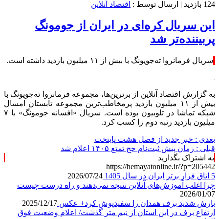
124 بازدید
| ارسال توسط :
اقتصاد آنلاین
این سریال کره‌ای در ایران از جومونگ
پربیننده‌تر شد
سریال فرمانروا ته‌جویونگ با بیش از ۱۱ میلیون بازدید داشته است.
به گزارش اقتصاد آنلاین از برترین‌ها، مجموعه فرمانروا ته‌جویونگ با
بیش از ۱۱ میلیون بازدید پرمخاطب‌ترین مجموعه‌ تابستان امسال
شبکه تماشا در تلوبیون بوده است. سریال «افسانه جومونگ» با ۷
میلیون بازدید رتبه دوم را کسب کرد.
بعدی :
خبر جدید از فصل هشت پایتخت
قبلی :
زمان پیش ثبت‌نام حج تمتع ۱۴۰۵ اعلام شد
به اشتراک بگذارید
https://hemayatonline.ir/?p=205442
5 اتاق فرار برتر ایران در سال 1405
2026/07/24
چرا اغلب آموزش‌های آنلاین نتیجه نمی‌دهند و راه درست چیست
2026/01/07
بارش شدید برف همدان را سفیدپوش کرد+ عکس
2025/12/17
ارتفاع برف در این استان از نیم متر گذشت/ اعلام وضعیت فوق