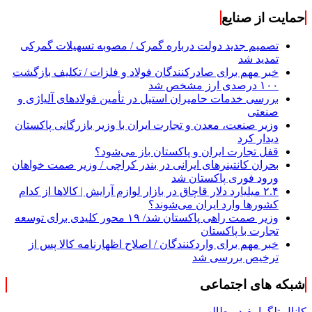
حمایت از صنایع
تصمیم جدید دولت درباره گمرک / مصوبه تسهیلات گمرکی
تمدید شد
خبر مهم برای صادرکنندگان فولاد و فلزات / تکلیف بازگشت
۱۰۰ درصدی ارز مشخص شد
بررسی خدمات حامیران استیل در تأمین فولادهای آلیاژی و
صنعتی
وزیر صنعت، معدن و تجارت ایران با وزیر بازرگانی پاکستان
دیدار کرد
قفل تجارت ایران و پاکستان باز می‌شود؟
بحران کانتینر‌های ایرانی در بندر کراچی / وزیر صمت خواهان
ورود فوری پاکستان شد
۲.۴ میلیارد دلار قاچاق در بازار لوازم آرایش | کالاها از کدام
کشورها وارد ایران می‌شوند؟
وزیر صمت راهی پاکستان شد/ ۱۹ محور کلیدی برای توسعه
تجارت با پاکستان
خبر مهم برای واردکنندگان / اصلاح اظهارنامه کالا پس از
ترخیص بررسی شد
شبکه های اجتماعی
کانال تلگرام
فید مطالب