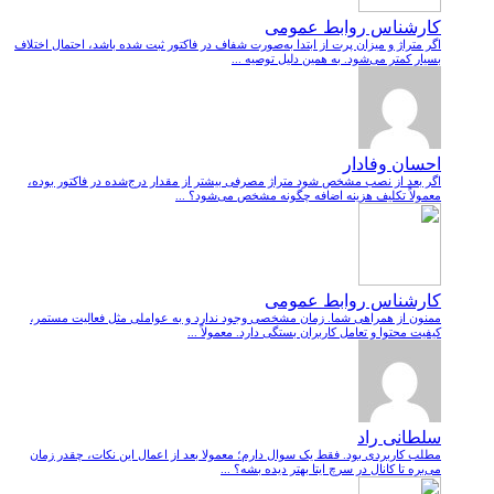
کارشناس روابط عمومی
اگر متراژ و میزان پرت از ابتدا به‌صورت شفاف در فاکتور ثبت شده باشد، احتمال اختلاف
بسیار کمتر می‌شود. به همین دلیل توصیه ...
احسان وفادار
اگر بعد از نصب مشخص شود متراژ مصرفی بیشتر از مقدار درج‌شده در فاکتور بوده،
معمولاً تکلیف هزینه اضافه چگونه مشخص می‌شود؟ ...
کارشناس روابط عمومی
ممنون از همراهی شما. زمان مشخصی وجود ندارد و به عواملی مثل فعالیت مستمر،
کیفیت محتوا و تعامل کاربران بستگی دارد. معمولاً ...
سلطانی راد
مطلب کاربردی بود. فقط یک سوال دارم؛ معمولا بعد از اعمال این نکات، چقدر زمان
می‌بره تا کانال در سرچ ایتا بهتر دیده بشه؟ ...