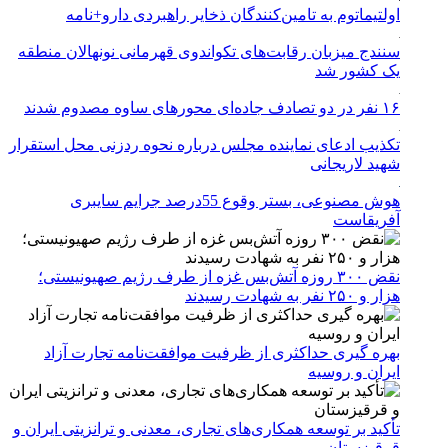
اولتیماتوم به تامین‌کنندگان ذخایر راهبردی دارو+نامه
سنندج میزبان رقابت‌های تکواندوی قهرمانی نونهالان منطقه
یک کشور شد
۱۶ نفر در دو تصادف جاده‌ای محورهای ساوه مصدوم شدند
تکذیب ادعای نماینده مجلس درباره نحوه ردزنی محل استقرار
شهید لاریجانی
هوش مصنوعی، بستر وقوع 55درصد جرایم سایبری
آفریقاست
نقض ۳۰۰ روزه آتش‌بس غزه از طرف رژیم صهیونیستی؛
هزار و ۲۵۰ نفر به شهادت رسیدند
بهره گیری حداکثری از ظرفیت موافقت‌نامه تجارت آزاد
ایران و روسیه
تأکید بر توسعه همکاری‌های تجاری، معدنی و ترانزیتی ایران و
قرقیزستان