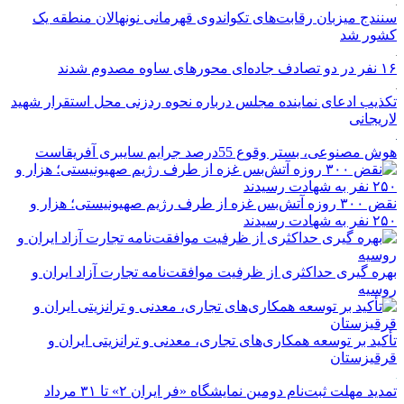
سنندج میزبان رقابت‌های تکواندوی قهرمانی نونهالان منطقه یک
کشور شد
۱۶ نفر در دو تصادف جاده‌ای محورهای ساوه مصدوم شدند
تکذیب ادعای نماینده مجلس درباره نحوه ردزنی محل استقرار شهید
لاریجانی
هوش مصنوعی، بستر وقوع 55درصد جرایم سایبری آفریقاست
نقض ۳۰۰ روزه آتش‌بس غزه از طرف رژیم صهیونیستی؛ هزار و
۲۵۰ نفر به شهادت رسیدند
بهره گیری حداکثری از ظرفیت موافقت‌نامه تجارت آزاد ایران و
روسیه
تأکید بر توسعه همکاری‌های تجاری، معدنی و ترانزیتی ایران و
قرقیزستان
تمدید مهلت ثبت‌نام دومین نمایشگاه «فر ایران ۲» تا ۳۱ مرداد