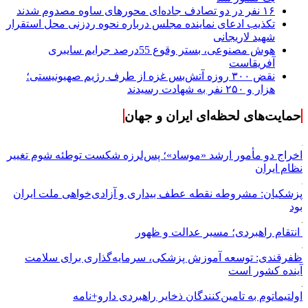
۱۶ نفر در دو تصادف جاده‌ای محورهای ساوه مصدوم شدند
تکذیب ادعای نماینده مجلس درباره نحوه ردزنی محل استقرار
شهید لاریجانی
هوش مصنوعی، بستر وقوع 55درصد جرایم سایبری
آفریقاست
نقض ۳۰۰ روزه آتش‌بس غزه از طرف رژیم صهیونیستی؛
هزار و ۲۵۰ نفر به شهادت رسیدند
حمایت‌های لحظه‌ای ایران و جهان
اخراج دو مأمور ارشد «موساد»؛ پس‌لرزه شکست توطئه شوم تغییر
نظام ایران
پزشکیان: مشروطه نقطه عطف بیداری و آزادی‌خواهی ملت ایران
بود
انتقام راهبردی؛ مسیر عدالت و ظهور
ظفرقندی: توسعه آموزش پزشکی، سرمایه‌گذاری برای سلامت
آینده کشور است
اولتیماتوم به تامین‌کنندگان ذخایر راهبردی دارو+نامه