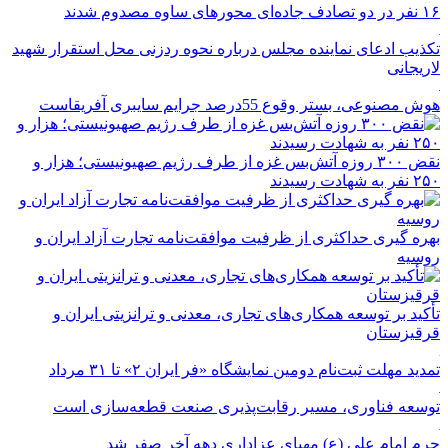
۱۶ نفر در دو تصادف جاده‌ای محورهای ساوه مصدوم شدند
تکذیب ادعای نماینده مجلس درباره نحوه ردزنی محل استقرار شهید
لاریجانی
هوش مصنوعی، بستر وقوع 55درصد جرایم سایبری آفریقاست
نقض ۳۰۰ روزه آتش‌بس غزه از طرف رژیم صهیونیستی؛ هزار و
۲۵۰ نفر به شهادت رسیدند
بهره گیری حداکثری از ظرفیت موافقت‌نامه تجارت آزاد ایران و
روسیه
تأکید بر توسعه همکاری‌های تجاری، معدنی و ترانزیتی ایران و
قرقیزستان
تمدید مهلت ثبت‌نام دومین نمایشگاه «فر ایران ۲» تا ۳۱ مرداد
توسعه فناوری، مسیر رقابت‌پذیری صنعت قطعه‌سازی است
حرم امام علی (ع) مهیای عزاداری دهه آخر صفر شد