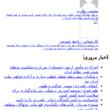
محسن نظری
به نظر شما اگر اونس جهانی رشد کنه ولی دلار داخل کشور ثابت بمونه، باز هم احتمال
افزایش قیمت طلا وجود داره؟ ...
کارشناس روابط عمومی
این موضوع به قوانین هر پلن و شرایط به‌روز پراپ بستگی دارد. به همین دلیل همیشه
بهتر است قبل از خرید چالش، جزئیات مربوط به ...
اخبار مروری
اخراج دو مأمور ارشد «موساد»؛ پس‌لرزه شکست توطئه
شوم تغییر نظام ایران
پزشکیان: مشروطه نقطه عطف بیداری و آزادی‌خواهی ملت
ایران بود
انتقام راهبردی؛ مسیر عدالت و ظهور
ظفرقندی: توسعه آموزش پزشکی، سرمایه‌گذاری برای
سلامت آینده کشور است
اولتیماتوم به تامین‌کنندگان ذخایر راهبردی دارو+نامه
سنندج میزبان رقابت‌های تکواندوی قهرمانی نونهالان منطقه
یک کشور شد