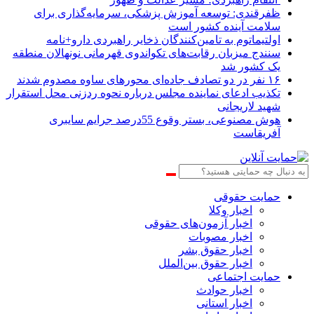
ظفرقندی: توسعه آموزش پزشکی، سرمایه‌گذاری برای
سلامت آینده کشور است
اولتیماتوم به تامین‌کنندگان ذخایر راهبردی دارو+نامه
سنندج میزبان رقابت‌های تکواندوی قهرمانی نونهالان منطقه
یک کشور شد
۱۶ نفر در دو تصادف جاده‌ای محورهای ساوه مصدوم شدند
تکذیب ادعای نماینده مجلس درباره نحوه ردزنی محل استقرار
شهید لاریجانی
هوش مصنوعی، بستر وقوع 55درصد جرایم سایبری
آفریقاست
حمایت حقوقی
اخبار وکلا
اخبار آزمون‌های حقوقی
اخبار مصوبات
اخبار حقوق بشر
اخبار حقوق بین‌الملل
حمایت اجتماعی
اخبار حوادث
اخبار استانی