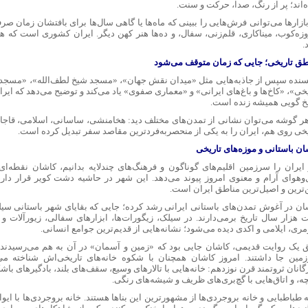
‌اند؛ پر از رنگ، صدا، حرکت و سنت.
بازارها می‌توانی فرش‌هایی را ببینی که ماه‌ها یا گاهی سال‌ها برای بافتشان زمان
وزه‌کوب، میناکاری، قلم‌زنی، سفال، و ده‌ها هنر کهن دیگر. ایران کشوری است که ه
.
طق تاریخی؛ جایی که زمان متوقف می‌شود
سنده سپس از جاذبه‌هایی مثل «میدان نقش جهان»، «مسجد شیخ لطف‌الله»، «مسجد 
یخی»، «کاخ‌ها و باغ‌های ایرانی» و «معماری صفوی» یاد می‌کند و توضیح می‌دهد که ای
یخ گویی همیشه زنده است.
هر گوشه می‌توان نشانی از تمدن‌های مختلف دید: هخامنشی، ساسانی، اسلامی، قاجاری
یخی روی هم، ایران را به یکی از منحصربه‌فردترین مقاصد سفر تبدیل کرده است.
ان باستانی و موزه‌های تاریخی
 ایران را سرزمین اقلیم‌های گوناگون و فرهنگ‌های چندلایه بدانیم، کاشان نقطه‌ا
‌وهوای آرام و معنوی امروز پیوند می‌دهد. این شهر در حاشیه دشت کویر قرار دارد
‌ترین و اصیل‌ترین مناطق ایران است.
ان در آغوش تمدن‌های باستانی ایرانی رشد کرده؛ جایی که بقایای شهر باستانی سیلک 
 هزار سال تاریخ برمی‌دارند. در سیلک، زیگورات‌ها، ابزارهای سفالی، زیورآلات 
ری، ایلامی و اکدی دیده می‌شود؛ نشانه‌هایی از قدیم‌ترین جوامع انسانی.
 یک روایت قدیمی، کاشان جایی بود که «زمین و آسمان» در آن به هم می‌رسیدند، و
مین جا داشتند. امروز کاشان همچنان با شکوه خانه‌های تاریخی‌اش شناخته می‌
گانان ثروتمند قرن نوزدهم: خانه‌هایی با تالارهای وسیع، سقف‌های بلند، بادگیرهای با
ه، و اتاق‌هایی با گچ‌بری‌های ظریف و شیشه‌های رنگی.
 طباطبایی و خانه بروجردی‌ها از مشهورترین این بناها هستند. خانه بروجردی‌ها با ایوا