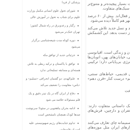
پزشکی از فردا
سیار پیچیده‌تر و متنوع‌تر
 سبک‌های متفاوت.
شورای تحول علوم انسانی مکمل وزارت
چهره‌هایشان شفاف و مراقبت‌شده است. اغلب سواد بالا دارند و از نظر اجتماعی بسیار فعال‌اند. بیش از ۶۰ درصد
علوم برای شتاب به تحول در آموزش عالی
 هم کاملاً دیده می‌شود.
رگبار و رعدوبرق در راه شمال کشور؛
د و نسل جدید تلاش می‌کند
تهران خنک‌تر می‌شود
را از دست بدهد. این کشمکش
دوره کوتاه مدت شیعه‌شناسی برگزار
می‌شود
مان و زندگی است. اقیانوسی
جزئیاتی جدید از توافق مکه
خیابان‌های پهن، اتوبان‌ها
رژی بی‌پایانی دارد؛ ترکیبی
توافق با پاکستان و ترکیه ربطی به تلاش
هسته‌ای و مسابقه تسلیحاتی ندارد
ی قدیمی، حیاط‌های سنتی،
یکم» درست کنار «قرن دهم»
علم‌الهدی: دو گفتمان انحرافی «تسلیم» و
«یاس» مقاومت را تضعیف می‌کند
دفاع از ایران گاه در یک تیتر دقیق و یک
قلم مسئولانه خلاصه می شود
ک داستانی متفاوت دارند:
ادامه بحران پناهجویی در سئوتا؛ سرنوشت
فران و دارچین، فرش‌های
صدها کودک همچنان نامشخص است
میمانه چای تعارف می‌کنند
تداوم جنایت‌های رژیم صهیونیستی علیه
ارهای ایران مثل موزه‌های
اسیران فلسطینی