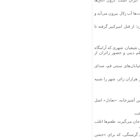
ایران است. درون اتاق‌ها
ها آب زلال بیرون می‌آید و
؛ از قتل امیرکبیر گرفته تا
ی شیعیان. شهری که آرامگاه
 دینی و حضور زائران از
یابان‌های سنتی قم، صدای
هزاران زائر، شهر را شبیه
ین آشپزخانه، «تعادل» اصل
جان می‌گیرند. طعم‌ها اغلب
.
فع گرسنگی، که برای «جشن