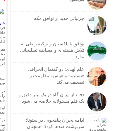
جزئیاتی جدید از توافق مکه
خبر
داش
مدی
ادام
توافق با پاکستان و ترکیه ربطی به
میرا
تلاش هسته‌ای و مسابقه تسلیحاتی
ندارد
او 
ایرا
علم‌الهدی: دو گفتمان انحرافی
«تسلیم» و «یاس» مقاومت را
تضعیف می‌کند
صمی
در 
دفاع از ایران گاه در یک تیتر دقیق و
را 
بان
یک قلم مسئولانه خلاصه می شود
او 
تحص
ادامه بحران پناهجویی در سئوتا؛
در ک
سنت‌
سرنوشت صدها کودک همچنان
گذش