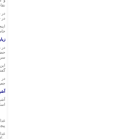
و گ
نقا
در 
در 
اینج
خاطر
زیار
در 
حضر
سرا
این
گفتگ
در 
جعبه
آشپ
آشپ
اسا
غذا
پیچی
غذا
رنگ