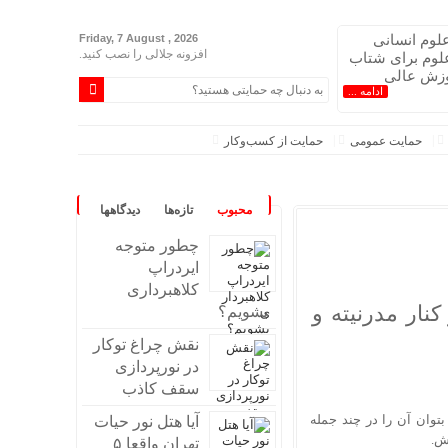
لوم انسانی
Friday, 7 August , 2026
افزونه جلالی را نصب کنید.
لوم برای شتاب
وزش عالی
ادامه ...
حمایت عمومی
حمایت از کسب‌وکار
ل در آموزش
محبوب
تازه‌ها
دیدگاهها
چطور متوجه
ایردراپ
کلاهبرداری
نار مدرنیته و
بشویم؟
نقش چراغ توکار
در نورپردازی
سقف کاذب
توان آن را در چند جمله
آیا هتل نور حیات
یش.
تهران واقعا ۵