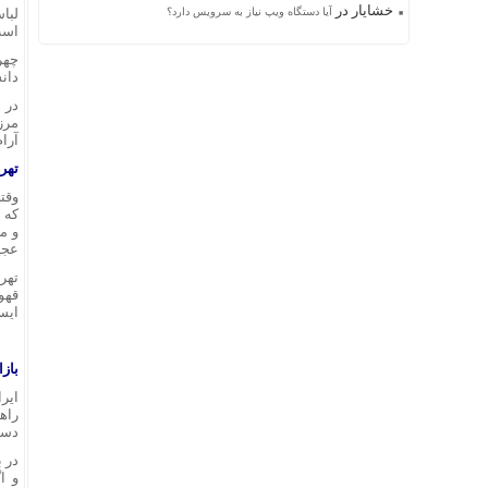
خشایار
در
آیا دستگاه ویپ نیاز به سرویس دارد؟
لبا
است
دان
در 
مرز
آرا
تهرا
وقتی
که 
و مح
عجی
تهر
قهو
ایس
بازا
ایر
راه
دست
در 
و ا