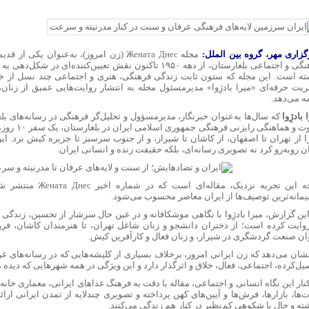
گزاری مهر، گروه بین الملل:
مجله Жената Днес (زن امروز)، به‌عنوان یکی
فرهنگی و اجتماعی بلغارستان، از دهه ۱۹۵۰ تاکنون نقش تعیین‌کننده‌ای
ته است. این مجله که ستون ثابت زندگی فرهنگی، هنری و اجتماعی چند نسل از خوان
ریت حرفه‌ای «میرا بادژِوا» مدیرمسئول مجله به انتشار روایت‌هایی عمیق از زنان
ه می‌دهد.
 بادژِوا
که سال‌ها به‌عنوان خبرنگار، مدیرمسؤول و تحلیل‌گر فرهنگی در رسانه‌های بل
دعوت و هماهنگی
را از تهران تا اصفهان، از کاشان تا شیراز، و از جنوب سرسبز تا جزیره کیش برد. ای
ن روبه‌رو کرد نه تصویری رسانه‌ای، بلکه حقیقت زنده و انسانی ایران.
نتیجه این تجربه نزدیک، مقال
مانه‌ترین توصیف‌ها از ایران معاصر محسوب می‌شود.
این گزارش، میرا بادژِوا با نگاهی موشکافانه و در عین حال سرشار از تحسین، زندگی پ
روایت کرده است؛ از دختران دانشجو و زنان شاغل تهران، تا هنرمندان کاشان، فرو
وان صنعت گردشگری در شیراز، و زنان فعال و کارآفرین کیش.
نشان می‌دهد که زن ایرانی امروز، برخلاف بسیاری از کلیشه‌هایی که در رسانه‌های غ
یل‌کرده، اجتماعی، فعال، خلاق و اثرگذار دارد و این ویژگی در همه شهرهایی که دیده
نار این نگاه انسانی و اجتماعی، مقاله با دقت به فرهنگ غذاهای ایرانی، معماری خانه‌ه
ها، بازارها، فرش‌ها و آیین‌های کهن پرداخته و تصویری چندلایه از تمدن ایرانی ارائ
ته و حال با شکوهی کم‌نظیر در کنار هم زندگی می‌کنند.