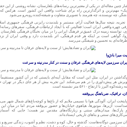
شار چنین مقاله‌ای در یکی از معتبرترین رسانه‌های بلغارستان، نشانه روشنی از این ح
یک» مهم‌ترین و اثرگذارترین راه برای شناخت واقعی این کشور است. هرکس که ا
شگر، چه نویسنده، چه هنرمند با تصویری متفاوت و شیفته‌کننده روبه‌رو می‌شود.
 تجربه، نتیجه سال‌ها فعالیت آرام، مستمر و بلندمدت رایزنی فرهنگی جمهوری اسلا
فی چهره واقعی ایران است؛ فعالیتی که با ایجاد ارتباطات فرهنگی، سفرهای رسانه‌
ی، توانسته زمینه درک عمیق‌تر فرهنگ ایرانی را در میان نخبگان فرهنگی بلغارستان ف
ژِوا، گواهی است بر اینکه هر قدم فرهنگی، اثر بلندمدت دارد و وقتی ایران از نز
طرفانه‌ای به تحسین و شیفتگی می‌رسد.
ت میرا بادژِوا
ایران سرزمین لایه‌های فرهنگی عرفان و سنت در کنار مدرنیته و سرعت
‌گذاشتن در ایران، مثل این است که مقابل آینه‌ای بایستی که در آن کشور مستقیماً 
یرش هر پیش‌داوری را در هم می‌شکند. این تجربه بیش از هر جای دیگر در تهران ح
رشته‌کوه البرز با ارتفاع ۵۶۱۰ متر نشسته است.
ن، ترافیک، ضرباهنگِ بی‌وقفه
ایتخت ایران، آلودگی هوا با نسیمی ملایم که از باغ‌ها و کوچه‌باغ‌های شمال شهر می‌
صداست: آژیرها، موتورها، هیاهوی خیابان‌ها و حضور بی‌وقفه مردم. اما در میان ای
مِ پارک‌ها، میدان‌های سنتی و زیارتگاه‌های مقدس نیز هست؛ جایی که آسمان
‌کاری‌های سنتی و بناهای تاریخی ایستاده‌اند.
ان سرزمین دوگانه‌هاست: گذشته و حال، کوه و دشت، نظم و آشوب، زندگی سریع و زن
‌بینی است؛ حرکت پیوسته و گاه خسته‌کننده، اما این بی‌نظمی، نوعی ریتم پنهان 