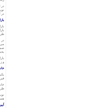
در ا
نوی
در آ
بازا
باز
باز
ظرو
در ب
می‌
صمی
بخش
باز
و ز
خانه
یکی
فیرو
خانه
ظریف
نوی
هست
آیی