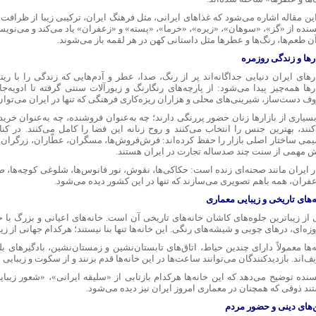
ین مقاله اشاره می‌شود که غذاهای ایرانی، مثل فرهنگ ایران، ترکیبی زیبا از ظرافت و
سنده از «گز»، «سوهان»، «زیره»، «خرما»، «پسته» و «زعفران» یاد می‌کند و می‌نوی
ن طعم‌ها، رنگ‌ها و عطرها مثل داستانی کهن در هر لقمه باز می‌شوند.
رها و زندگی روزمره
ارهای ایران دنیایی جداگانه‌اند پر از رنگ، صدا، عطر و آدم‌هایی که زندگی را با 
ارها همه‌چیز پیدا می‌شود: از پارچه‌های رنگارنگ و زیورآلات سنتی گرفته تا ادویه
ف دست‌ساز، شیرینی‌های محلی و هزاران ریزه‌کاری فرهنگی که تنها در ایران می‌توان 
سیاری از بازارها زنان حضور پررنگی دارند؛ چه به‌عنوان فروشنده، چه به‌عنوان خریدار
کنند، بهترین جنس را انتخاب می‌کنند و روح زنانه این فضا را کامل می‌کنند. در کنار
می ساختار اصلی بازار را حفظ کرده‌اند: فرش‌فروش‌ها، مسگران، عطّاران، زرگران و
 مهمی از سنت چند صدساله تجارت در ایران هستند.
ار ایران مانند صحنه‌ای زنده است: حکاکی‌ها، نقوش، نور فانوس‌ها، شلوغی کوچه‌ها،
عفران، همه باهم تصویری می‌سازند که تنها در این کشور دیده می‌شود.
‌های تاریخی و زیبایی معماری
 از زیباترین جلوه‌های کاشان خانه‌های تاریخی آن است. خانه‌های اعیانی و بزرگ با
زه‌ای، درهای چوبی و شیشه‌های رنگی. این خانه‌ها تنها بنا نیستند؛ هرکدام جهانی از زیب
‌ها معمولاً دارای چندین حیاط، اتاق‌های تابستان‌نشین و زمستان‌نشین، بادگیرهای بلند
‌اند. بازدیدکنندگان می‌توانند ساعت‌ها در این خانه‌ها قدم بزنند و از سکوت و زیبایی 
سنده توضیح می‌دهد که این خانه‌ها هرکدام بازتابی از «سلیقه ایرانی»، «شعور زیبا
ند ذوقی که همچنان در معماری امروز ایران نیز دیده می‌شود.
ن‌های دینی و حضور مردم