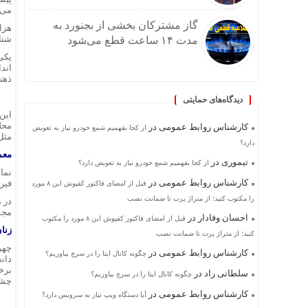
می‌د
گاز مشترکان بخشی از بجنورد به
هزا
شتا
مدت ۱۴ ساعت قطع می‌شود
یکی
اند
ذهنی
دیدگاه‌های حمایتی
این
محل
کارشناس روابط عمومی
در
از کجا بفهمیم شمع خودرو نیاز به تعویض
مثل
دارد؟
معم
تیموری
در
از کجا بفهمیم شمع خودرو نیاز به تعویض دارد؟
نما
کارشناس روابط عمومی
در
فیر
قبل از امضای فاکتور کفپوش این ۸ مورد
را مکتوب کنید؛ از متراژ پرت تا ضمانت نصب
در 
مجم
احسان وفادار
در
قبل از امضای فاکتور کفپوش این ۸ مورد را مکتوب
زنان
کنید؛ از متراژ پرت تا ضمانت نصب
چهره
کارشناس روابط عمومی
در
چگونه کانال ایتا را در سرچ بیاوریم؟
دان
برخ
سلطانی راد
در
چگونه کانال ایتا را در سرچ بیاوریم؟
چشم
کارشناس روابط عمومی
در
آیا دستگاه ویپ نیاز به سرویس دارد؟