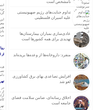
نامشخص است
انت
نزد
تداوم جنایت‌های رژیم صهیونیستی
گرد
علیه اسیران فلسطینی
این
معر
هنر
باد
عادی‌سازی بمباران بیمارستان‌ها
بی‌
تهدیدی برای همه کشورها است
روای
از 
منفرد: داروخانه‌ها از وعده‌ها بریده‌اند
قدم
تصو
دامنه 
افزایش تصاعدی بهای برق کشاورزی
تهرا
لغو شد
در پ
از 
آرا
اخلاق رسانه‌ای، ضامن سلامت فضای
کاشی
جامعه است
تهر
پیش