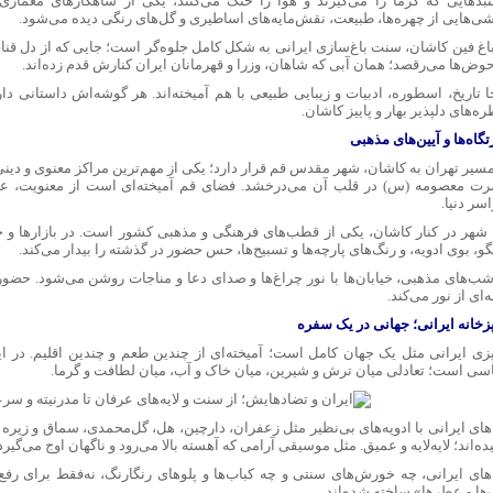
نبدهایی که گرما را می‌گیرند و هوا را خنک می‌کنند، یکی از شاهکارهای معماری 
شی‌هایی از چهره‌ها، طبیعت، نقش‌مایه‌های اساطیری و گل‌های رنگی دیده می‌شود.
باغ فین کاشان، سنت باغ‌سازی ایرانی به شکل کامل جلوه‌گر است؛ جایی که از دل قنات‌
حوض‌ها می‌رقصد؛ همان آبی که شاهان، وزرا و قهرمانان ایران کنارش قدم زده‌اند.
ا تاریخ، اسطوره، ادبیات و زیبایی طبیعی با هم آمیخته‌اند. هر گوشه‌اش داستانی دارد
ه‌های دلپذیر بهار و پاییز کاشان.
تگاه‌ها و آیین‌های مذهبی
مسیر تهران به کاشان، شهر مقدس قم قرار دارد؛ یکی از مهم‌ترین مراکز معنوی و دین
ت معصومه (س) در قلب آن می‌درخشد. فضای قم آمیخته‌ای است از معنویت، علم
سر دنیا.
 شهر در کنار کاشان، یکی از قطب‌های فرهنگی و مذهبی کشور است. در بازارها و خ
و، بوی ادویه، و رنگ‌های پارچه‌ها و تسبیح‌ها، حس حضور در گذشته را بیدار می‌کند.
شب‌های مذهبی، خیابان‌ها با نور چراغ‌ها و صدای دعا و مناجات روشن می‌شود. حضور 
‌ای از نور می‌کند.
زخانه ایرانی؛ جهانی در یک سفره
زی ایرانی مثل یک جهان کامل است؛ آمیخته‌ای از چندین طعم و چندین اقلیم. در ا
سی است؛ تعادلی میان ترش و شیرین، میان خاک و آب، میان لطافت و گرما.
های ایرانی با ادویه‌های بی‌نظیر مثل زعفران، دارچین، هل، گل‌محمدی، سماق و زیره 
ده‌اند؛ لایه‌لایه و عمیق. مثل موسیقی آرامی که آهسته بالا می‌رود و ناگهان اوج می‌گیرد
های ایرانی، چه خورش‌های سنتی و چه کباب‌ها و پلوهای رنگارنگ، نه‌فقط برای ر
‌ها و عطرها» ساخته شده‌اند.