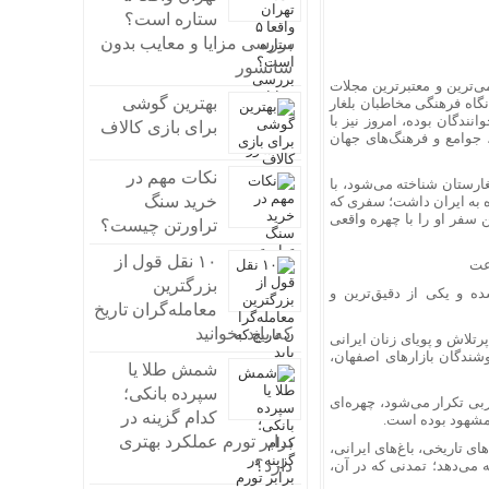
ستاره است؟
بررسی مزایا و معایب بدون
سانسور
 از قدیمی‌ترین و معتبرترین مجلات
بهترین گوشی
 در شکل‌دهی به نگاه فرهنگی مخاطبان بلغار
ندگان بوده، امروز نیز با
برای بازی کالاف
، جوامع و فرهنگ‌های جهان
نکات مهم در
غارستان شناخته می‌شود، با
خرید سنگ
 رایزنی فرهنگی جمهوری اسلامی ایران در بلغارستان، یک سفر ۱۰ روزه به ایران داشت؛ سفری که
ن سفر او را با چهره واقعی
تراورتن چیست؟
۱۰ نقل قول از
بزرگترین
ه‌ای است که در شماره اخیر Жената Днес منتشر شده و یکی از دقیق‌ترین و
معامله‌گران تاریخ
که باید بخوانید
رتلاش و پویای زنان ایرانی
شندگان بازارهای اصفهان،
شمش طلا یا
سپرده بانکی؛
ربی تکرار می‌شود، چهره‌ای
کدام گزینه در
 مشهود بوده است.
برابر تورم عملکرد بهتری
ای تاریخی، باغ‌های ایرانی،
دارد؟
ه می‌دهد؛ تمدنی که در آن،