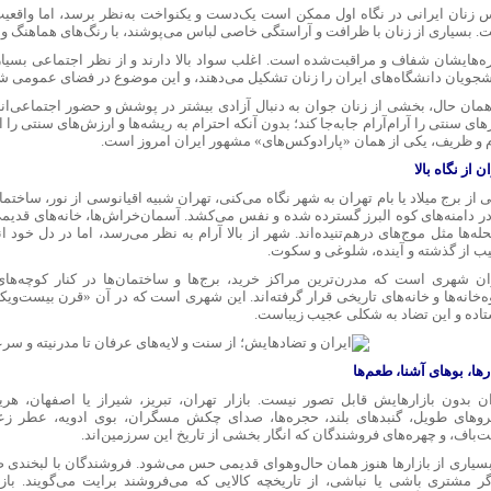
س زنان ایرانی در نگاه اول ممکن است یک‌دست و یکنواخت به‌نظر برسد، اما واقعیت ب
. بسیاری از زنان با ظرافت و آراستگی خاصی لباس می‌پوشند، با رنگ‌های هماهنگ و
شجویان دانشگاه‌های ایران را زنان تشکیل می‌دهند، و این موضوع در فضای عمومی شهر
همان حال، بخشی از زنان جوان به دنبال آزادی بیشتر در پوشش و حضور اجتماعی‌ان
های سنتی را آرام‌آرام جابه‌جا کند؛ بدون آنکه احترام به ریشه‌ها و ارزش‌های سنتی 
م و ظریف، یکی از همان «پارادوکس‌های» مشهور ایران امروز است.
ن از نگاه بالا
 از برج میلاد یا بام تهران به شهر نگاه می‌کنی، تهران شبیه اقیانوسی از نور، ساخت
در دامنه‌های کوه البرز گسترده شده و نفس می‌کشد. آسمان‌خراش‌ها، خانه‌های قدیمی، 
له‌ها مثل موج‌های درهم‌تنیده‌اند. شهر از بالا آرام به نظر می‌رسد، اما در دل خود ان
ب از گذشته و آینده، شلوغی و سکوت.
ان شهری است که مدرن‌ترین مراکز خرید، برج‌ها و ساختمان‌ها در کنار کوچه‌ها
ه‌خانه‌ها و خانه‌های تاریخی قرار گرفته‌اند. این شهری است که در آن «قرن بیست‌و
تاده و این تضاد به شکلی عجیب زیباست.
رها، بوهای آشنا، طعم‌ها
ان بدون بازارهایش قابل تصور نیست. بازار تهران، تبریز، شیراز یا اصفهان، هری
روهای طویل، گنبدهای بلند، حجره‌ها، صدای چکش مسگران، بوی ادویه، عطر زع
‌باف، و چهره‌های فروشندگان که انگار بخشی از تاریخ این سرزمین‌اند.
بسیاری از بازارها هنوز همان حال‌وهوای قدیمی حس می‌شود. فروشندگان با لبخندی ص
گر مشتری باشی یا نباشی، از تاریخچه کالایی که می‌فروشند برایت می‌گویند. باز