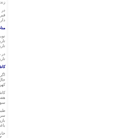
زنده
در 
فیر
دارد
منا
نوی
تار
تار
در 
تار
کاش
اگر
حال
کهن
کاش
هفت
سوم
طبق
سرز
بازر
باغچ
خانه