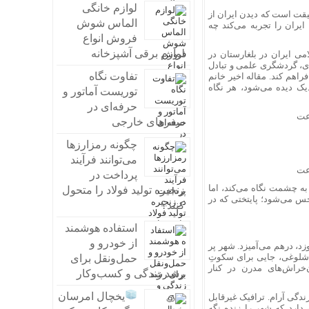
لوازم خانگی
قیقت است که دیدن ایران از
الماس شوش
یران را تجربه می‌کند چه
فروش انواع
لوازم برقی آشپزخانه
می ایران در بلغارستان در
ای، گردشگری علمی و تبادل
تفاوت نگاه
راهم کند. مقاله اخیر خانم
دیک دیده می‌شود، هر نگاه
توریست آماتور و
حرفه‌ای در
سفرهای خارجی
چگونه رمزارزها
می‌توانند فرآیند
پرداخت در
به چشمت نگاه می‌کند، اما
زنجیره تولید فولاد را متحول
س می‌شود؛ پایتختی که در
کنند؟
استفاده هوشمند
از خودرو و
وزد، درهم می‌آمیزد. شهر پر
ن شلوغی، جایی برای سکوتِ
حمل‌ونقل برای
‌خراش‌های مدرن در کنار
رشد زندگی و کسب‌وکار
یخچال امرسان
دگی آرام. ترافیک غیرقابل
دارد که شهر را زنده نگه