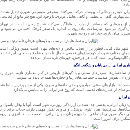
ارد.
ران خودرو درحالی‌که پیوسته حرکت می‌کنند، به‌نوعی موسیقی شهری تبدیل شده‌اند
ب، مهارت، گاهی بی‌نظمی و گاهی تعامل غریزی. با وجود این، هیچ‌چیز مانع از فعالیت 
 از چیزهایی که مسافر تازه‌وارد را غافلگیر می‌کند، «حسّ زمان» است. در تهران،
ازه‌گیری می‌شود. نیم‌ساعت پیاده‌روی به اندازه یک سفر کوچک احساس می‌شود و فا
چیزی میان تاریخ، جغرافیا و روحیه شهری.
 شهر مثل کتابی قطور پر از تضاد، تناقض و لایه‌های پنهان است همین ویژگی است 
ه‌های مختلف شهر، از کوچه‌باغ‌های قدیمی شمال تا جنوب شلوغ و صنعتی، این تضادها 
 کالیدوسکوپی است که با هر چرخش، چهره‌ای تازه نشان می‌دهد.
اری ایرانی
…
بی‌پایان و شگفت‌انگیز
ی ساختمان‌ها، سردرهای سنتی و بادگیرهای تاریخی در کنار معماری تازه، شهری رنگ
وزه‌ای، نقوش هندسی، خطاطی‌های زیبا و حجاری‌ها همه جا دیده می‌شوند.
مسجدها، بازارهای سنتی، میادین، و حتی خانه‌های مدرن. یکی از مشهورترین بناها «
وعه‌ای از عمارت‌های قدیمی است که روح هنر ایرانی را به نمایش می‌گذارد.
 ایران
 زنان ایرانی، بخشی جدا نشدنی از زندگی روزمره شهر است. آنها با وقار، باسواد و فع
شگاه‌ها، شرکت‌ها، هنر، علوم، پزشکی و فناوری نقش مهمی دارند. حجاب برای بر
ی دیگر ضرورتی اجتماعی. اما چهره زنان جوان ایرانی با تحصیلات بالا، انرژی و آرزو
گیر ایران امروز است.