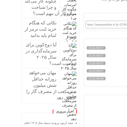
چگونه کار می‌کند
و چرا شناخت
سازوکار آن مهم است؟
نکاتی که هنگام
https://hemayatonline.ir/?p=22781
خرید لنت ترمز از
لنتام باید بدانید
آیا دوج‌کوین برای
2026/08/07
سرمایه‌گذاری در
2026/08/07
سال ۲۰۲۵
مناسب است؟
2026/08/07
2026/08/07
مهان می‌خواهد
روزانه حداقل
2026/08/06
شش میلیون
مترمکعب از مصرف گاز را
کاهش دهد
اخبار مروری
نتیجه آزمون ورودی سمپاد سال ۱۴۰۵ اعلام