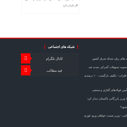
کار قرار دارد
شبکه های اجتماعی
کانال تلگرام
ت های ریلی شبکه شرق کشور
مصوبه تسهیلات گمرکی تمدید شد
فید مطالب
خبر مهم برای صادرکنندگان فولاد و فلزات / تکلیف بازگشت ۱۰۰ درصدی
ین فولادهای آلیاژی و صنعتی
وزیر بازرگانی پاکستان دیدار کرد
‌شود؟
کراچی / وزیر صمت خواهان ورود فوری