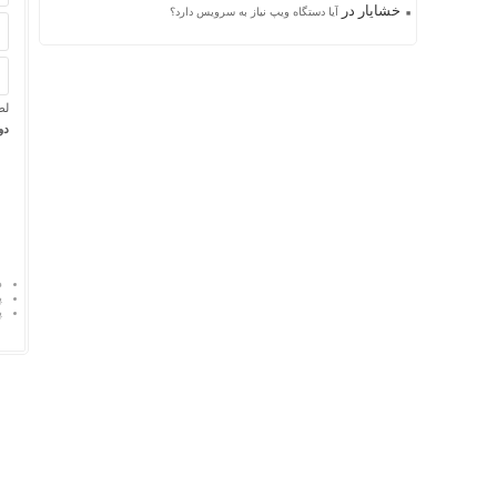
خشایار
در
آیا دستگاه ویپ نیاز به سرویس دارد؟
لط
دو 
د
پ
پ