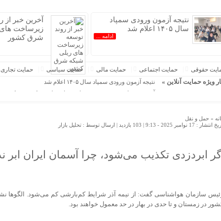
نتیجه آزمون ورودی سمپاد
آخرین خبر از ر
سال ۱۴۰۵ اعلام شد
زیرساخت های 
ادامه ...
شرق کشور
ایت حقوقی
حمایت اجتماعی
حمایت مالی
حمایت سیاسی
حمایت تجاری
ار ویژه حمایت آنلاین »
نتیجه آزمون ورودی سمپاد سال ۱۴۰۵ اعلام شد
آخرین خبر از روند توسعه زیرساخت های ریلی شبکه شرق کشور
کارنامه موکب مسجد مقدس جمکران در اربعین/۵۰ هزار پرس غذای روزانه
خیابان؛ قلب تپنده‌ای که دشمن از آن می‌هراسد
نه »
حمل و نقل
 انتشار : 17 نوامبر 2025 - 9:13 |
103 بازدید
| ارسال توسط :
تحلیل بازار
ضرورت حضور شتاب ‌دهنده‌ها در آبادان برای توسعه کسب‌ و کارها
جدیدترین ادعاها و اقدامات خصمانه واشنگتن علیه ایران
فارن افرز : جنگ با ایران یک فاجعه است؛ آمریکا باید از خاورمیانه 
گر ابردزدی تکذیب می‌شود، چرا آسمان ایران ابر ند
نشست خبری رئیس‌جمهور فردا برگزار می‌شود
وزیر کشور درگذشت فرماندار رامیان را تسلیت گفت
ئیس سازمان هواشناسی گفت: از نیمه آذر شرایط کم‌بارشی کم می‌شود. الگوها نش
شور در زمستان و تا حدی در بهار در حد معمول خواهند بود.