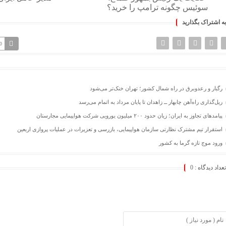
سوئیس چگونه ترامپ را خرید؟
به اشتراک بگذارید
0
رگبار و رعدوبرق در راه شمال کشور؛ تهران خنک‌تر می‌شود
ریل‌گذاری راه‌آهن چابهار ــ زاهدان تا پایان مرداد به اتمام می‌رسد
پیامدهای تجاوز به ایران؛ زیان حدود ۲۰۰ میلیون یورویی شرکت هواپیمایی مجارستان
استقرار تیم مشترک نظارتی سازمان هواپیمایی، بازرسی و تعزیرات در عملیات پروازی اربعین
ورود موج تازه گرما به کشور
تعداد دیدگاه :
0