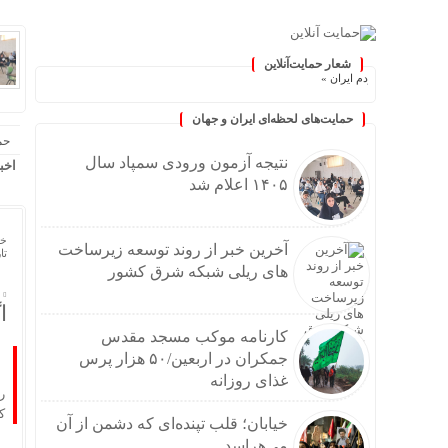
شعار حمایت‌آنلاین
مه مردم ایران »
حمایت‌های لحظه‌ای ایران و جهان
حم
نتیجه آزمون ورودی سمپاد سال
اخب
۱۴۰۵ اعلام شد
خا
آخرین خبر از روند توسعه زیرساخت
تاریخ
های ریلی شبکه شرق کشور
ا
کارنامه موکب مسجد مقدس
جمکران در اربعین/۵۰ هزار پرس
غذای روزانه
ر
ک
خیابان؛ قلب تپنده‌ای که دشمن از آن
می‌هراسد