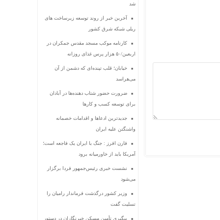
شد
آخرین خبر از روند توسعه زیرساخت های
ریلی شبکه شرق کشور
کارنامه موکب مسجد مقدس جمکران در
اربعین/۵۰ هزار پرس غذای روزانه
خیابان؛ قلب تپنده‌ای که دشمن از آن
می‌هراسد
ضرورت حضور شتاب ‌دهنده‌ها در آبادان
برای توسعه کسب‌ و کارها
جدیدترین ادعاها و اقدامات خصمانه
واشنگتن علیه ایران
فارن افرز : جنگ با ایران یک فاجعه است؛
آمریکا باید از خاورمیانه برود
نشست خبری رئیس‌جمهور فردا برگزار
می‌شود
وزیر کشور درگذشت فرماندار رامیان را
تسلیت گفت
پیگیری تأمین مسکن خبرنگاران در دستور