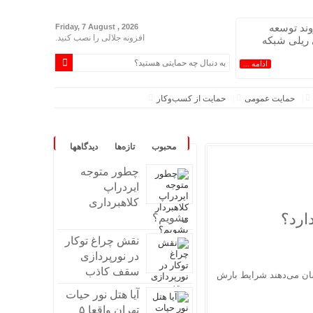
وند توسعه
Friday, 7 August , 2026
افزونه جلالی را نصب کنید.
ریلی شبکه
ادامه ...
حمایت عمومی
حمایت از کسب‌وکار
محبوب
تازه‌ها
دیدگاهها
چطور متوجه
ایردراپ
کلاهبرداری
برود
ارد؟
بشویم؟
نقش چراغ توکار
در نورپردازی
سقف کاذب
ان می‌دهند شرایط بارش
آیا هتل نور حیات
تهران واقعا ۵