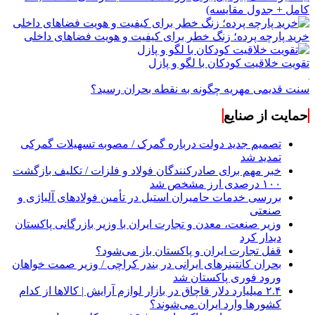
کامل + جدول مقایسه)
خرید پارچه پرده؛ زنگ خطر برای کیفیت و هویت فضاهای داخلی
تقویت خلاقیت کودکان با لگو و پازل
سنت قدیمی مهریه چگونه به نقطه بحران رسید؟
حمایت از صنایع
تصمیم جدید دولت درباره گمرک / مصوبه تسهیلات گمرکی
تمدید شد
خبر مهم برای صادرکنندگان فولاد و فلزات / تکلیف بازگشت
۱۰۰ درصدی ارز مشخص شد
بررسی خدمات حامیران استیل در تأمین فولادهای آلیاژی و
صنعتی
وزیر صنعت، معدن و تجارت ایران با وزیر بازرگانی پاکستان
دیدار کرد
قفل تجارت ایران و پاکستان باز می‌شود؟
بحران کانتینر‌های ایرانی در بندر کراچی / وزیر صمت خواهان
ورود فوری پاکستان شد
۲.۴ میلیارد دلار قاچاق در بازار لوازم آرایش | کالاها از کدام
کشورها وارد ایران می‌شوند؟