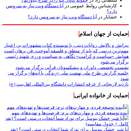
سلطانی راد
در
چگونه کانال ایتا را در سرچ بیاوریم؟
کارشناس روابط عمومی
در
آیا دستگاه ویپ نیاز به سرویس
دارد؟
خشایار
در
آیا دستگاه ویپ نیاز به سرویس دارد؟
حمایت از جهان اسلام
پیرایش و پالایش روایات دینی، با نویسنده کتاب مشهورات بی اعتبار
مهم‌ترین درسی که باید از منطق و فلسفه آموخت، فن برهان است
همایش «سیاست و کرامت» نگاهی به سیاست ورزی شهید رئیسی
برگزار می‌شود
نشست تخصصی داوران و پیشکسوتان قرآنی برگزار می‌شود
جلسه گزارش طرح ملی نهضت ملی «زندگی با آیه‌ها» برگزار می
شود
بازدید لاریجانی از غرفه انتشارات دانشگاه بین‌المللی اهل‌بیت (ع)
حمایت از خانواده ایرانی
آینده توسعه فردی و مهارت‌های نرم: فرصت‌ها و تهدیدهای مهم
آیا شیر خشک بیومیل برای نوزاد شما انتخاب درستی است؟ (نقد