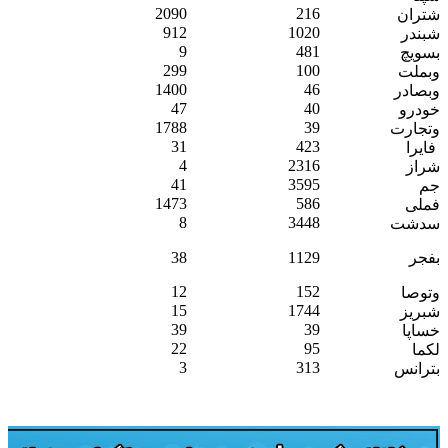
2090
216
شتران
912
1020
شبندر
9
481
بسویچ
299
100
وبملت
1400
46
وبصادر
47
40
خودرو
1788
39
وتجارت
31
423
فایرا
4
2316
شراز
41
3595
جم
1473
586
فملی
8
3448
سدشت
بفجر
1129
38
12
152
وتوصا
15
1744
شبریز
39
39
خساپا
22
95
لکما
3
313
بترانس