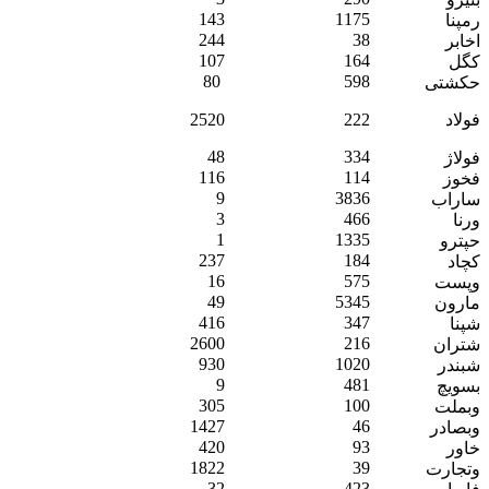
143
1175
رمپنا
244
38
اخابر
107
164
کگل
80
598
حکشتی‌
فولاد
222
2520
48
334
فولاژ
116
114
فخوز
9
3836
ساراب
3
466
ورنا
1
1335
حپترو
237
184
کچاد
16
575
وپست
49
5345
مارون
416
347
شپنا
2600
216
شتران
930
1020
شبندر
9
481
بسویچ
305
100
وبملت
1427
46
وبصادر
420
93
خاور
1822
39
وتجارت
32
423