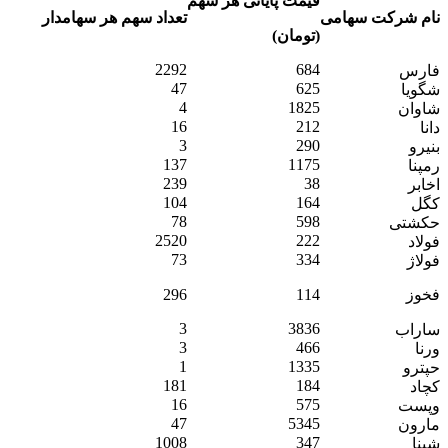
قیمت پایانی هر سهم
نام شرکت سهامی
تعداد سهم هر سهامدار
(تومان)
2292
684
فارس
47
625
شگویا
4
1825
شاوان
16
212
دانا
3
290
بنیرو
137
1175
رمپنا
239
38
اخابر
104
164
کگل
78
598
حکشتی‌
2520
222
فولاد
73
334
فولاژ
فخوز
114
296
3
3836
ساراب
3
466
ورنا
1
1335
حپترو
181
184
کچاد
16
575
وپست
47
5345
مارون
1008
347
شپنا