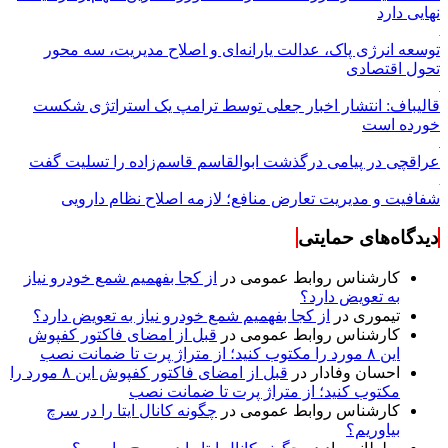
نهایی دارد
توسعه انرژی پاک، عدالت یارانه‌ای و اصلاح مدیریت، سه محور
تحول اقتصادی
قالیباف: انتشار اخبار جعلی توسط ترامپ یک استراتژی شکست
خورده است
عراقچی در پیامی درگذشت ابوالقاسم قاسم‌زاده را تسلیت گفت
شفافیت و مدیریت تعارض منافع؛ لازمه اصلاح نظام دارویی
دیدگاه‌های حمایتی
کارشناس روابط عمومی
در
از کجا بفهمیم شمع خودرو نیاز
به تعویض دارد؟
تیموری
در
از کجا بفهمیم شمع خودرو نیاز به تعویض دارد؟
کارشناس روابط عمومی
در
قبل از امضای فاکتور کفپوش
این ۸ مورد را مکتوب کنید؛ از متراژ پرت تا ضمانت نصب
احسان وفادار
در
قبل از امضای فاکتور کفپوش این ۸ مورد را
مکتوب کنید؛ از متراژ پرت تا ضمانت نصب
کارشناس روابط عمومی
در
چگونه کانال ایتا را در سرچ
بیاوریم؟