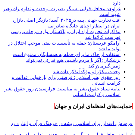
دارد
غراوی: محافل قرآنی، سنگر بصیرت، وحدت و تداوم راه رهبر
شهید است
افت تجارت جهانی پنبه در۲۰۲۵| آسیا; بازیگر اصلی بازار،
ایران در انتظار احیای جایگاه صادراتی
مذاکرات تجارت آزاد ایران و پاکستان وارد مرحله بررسی
فهرست کالاها شد
آرامکو عربستان: حمله به تأسیسات نفتی موجب اختلال در
تولید ما شد
استفاده از خاک ما برای حمله به همسایگان ممنوع است
پزشکیان: اگر با مردم باشیم، هیچ قدرتی نمی‌تواند
زمین‌گیرمان کند
وحدت مکرّراً و مؤکّداً تذکر داده شد
روز حقوق بشر اسلامی؛ فرصتی برای بازخوانی عدالت و
کرامت انسانی
بیانیه ستاد حقوق بشر به مناسبت فرارسیدن روز حقوق بشر
اسلامی و کرامت انسانی
حمایت‌های لحظه‌ای ایران و جهان
قره‌باش: اقتدار ایران اسلامی ریشه در فرهنگ قرآن و ایثار دارد
غراوی: محافل قرآنی، سنگر بصیرت، وحدت و تداوم راه رهبر شهید