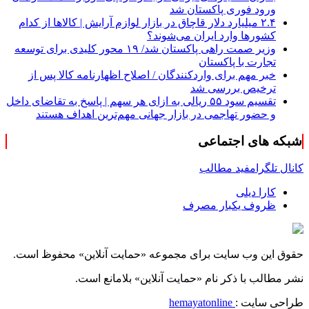
ورود فوری پاکستان شد
۲.۴ میلیارد دلار قاچاق در بازار لوازم آرایش | کالاها از کدام
کشورها وارد ایران می‌شوند؟
وزیر صمت راهی پاکستان شد/ ۱۹ محور کلیدی برای توسعه
تجارت با پاکستان
خبر مهم برای واردکنندگان / اصلاح اظهارنامه کالا پس از
ترخیص بررسی شد
تقسیم سود ۵۵ ریالی به ازای هر سهم | پاسخ به تقاضای داخل
و حضور تهاجمی در بازار جهانی مهم‌ترین اهداف هستند
شبکه های اجتماعی
کانال تلگرام
فید مطالب
کارا دیلی
ظروف یکبار مصرف
حقوق این وب سایت برای مجموعه «حمایت‌ آنلاین» محفوظ است.
نشر مطالب با ذکر نام «حمایت‌ آنلاین» بلامانع است.
طراحی سایت :
hemayatonline