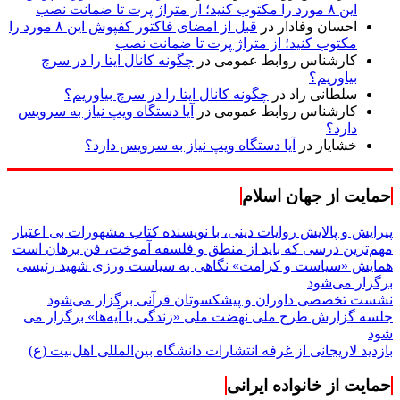
این ۸ مورد را مکتوب کنید؛ از متراژ پرت تا ضمانت نصب
احسان وفادار
در
قبل از امضای فاکتور کفپوش این ۸ مورد را
مکتوب کنید؛ از متراژ پرت تا ضمانت نصب
کارشناس روابط عمومی
در
چگونه کانال ایتا را در سرچ
بیاوریم؟
سلطانی راد
در
چگونه کانال ایتا را در سرچ بیاوریم؟
کارشناس روابط عمومی
در
آیا دستگاه ویپ نیاز به سرویس
دارد؟
خشایار
در
آیا دستگاه ویپ نیاز به سرویس دارد؟
حمایت از جهان اسلام
پیرایش و پالایش روایات دینی، با نویسنده کتاب مشهورات بی اعتبار
مهم‌ترین درسی که باید از منطق و فلسفه آموخت، فن برهان است
همایش «سیاست و کرامت» نگاهی به سیاست ورزی شهید رئیسی
برگزار می‌شود
نشست تخصصی داوران و پیشکسوتان قرآنی برگزار می‌شود
جلسه گزارش طرح ملی نهضت ملی «زندگی با آیه‌ها» برگزار می
شود
بازدید لاریجانی از غرفه انتشارات دانشگاه بین‌المللی اهل‌بیت (ع)
حمایت از خانواده ایرانی