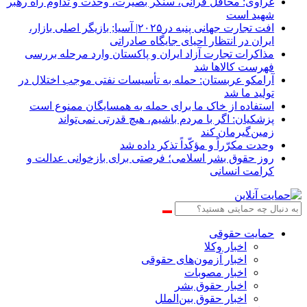
غراوی: محافل قرآنی، سنگر بصیرت، وحدت و تداوم راه رهبر
شهید است
افت تجارت جهانی پنبه در۲۰۲۵| آسیا; بازیگر اصلی بازار،
ایران در انتظار احیای جایگاه صادراتی
مذاکرات تجارت آزاد ایران و پاکستان وارد مرحله بررسی
فهرست کالاها شد
آرامکو عربستان: حمله به تأسیسات نفتی موجب اختلال در
تولید ما شد
استفاده از خاک ما برای حمله به همسایگان ممنوع است
پزشکیان: اگر با مردم باشیم، هیچ قدرتی نمی‌تواند
زمین‌گیرمان کند
وحدت مکرّراً و مؤکّداً تذکر داده شد
روز حقوق بشر اسلامی؛ فرصتی برای بازخوانی عدالت و
کرامت انسانی
حمایت حقوقی
اخبار وکلا
اخبار آزمون‌های حقوقی
اخبار مصوبات
اخبار حقوق بشر
اخبار حقوق بین‌الملل