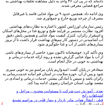
داده‌اند که در پی آن، ۴۶ واحد به دلیل مشاهده تخلفات بهداشتی به
مراجع قضایی معرفی شدند.
وی ادامه داد: همچنین حدود ۹ تن مواد غذایی فاسد یا غیرقابل
مصرف از چرخه توزیع خارج و جمع‌آوری شد.
رئیس سازمان اورژانس کشور با اشاره به نظارت‌های بهداشتی
افزود: نظارت مستمر بر فرآیند طبخ و توزیع غذا در محل‌های اسکان
و استقرار زائران، کنترل کیفیت مواد غذایی و همچنین پایش دقیق
آب آشامیدنی در دستور کار تیم‌های بهداشت قرار داشت تا از بروز
بیماری‌های ناشی از آب و غذا جلوگیری شود.
وی تأکید کرد: خوشبختانه تاکنون مورد خاصی از بیماری‌های ناشی
از آب یا مواد غذایی گزارش نشده و روند ارائه خدمات درمانی و
بهداشتی به خوبی در حال انجام است.
میعادفر در پایان گفت: امیدواریم پایان مراسم نیز به خوبی سپری
شود و پس از آن، حوزه سلامت در استان قم آماده خدمت‌رسانی به
زائران باشد و سپس با آمادگی بیشتر، خدمات درمانی و امدادی در
مقصد نهایی، استان خراسان رضوی، ادامه پیدا کند.
بعدی :
آموزش ثبت شرکت با مسئولیت محدود – مراحل و
اشتباهات رایج
قبلی :
انتقال هوایی مادر باردار و بیمار قلبی در مراسم تشییع
به اشتراک بگذارید