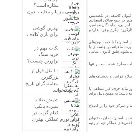
ستاره است؟
بررسی مزایا و معایب بدون
ن کیوان کاشفی در یکصدمین
سانسور
 در جمع فعالان اقتصادی
اجرایی، نمایندگان مجلس،
بهترین گوشی
ارگروه دیگری وجود ندارد و
برای بازی کالاف
ز استان‌ها یا کمیسیون‌های
ت ماهیانه در جلسه‌ای با
نکات مهم در
‌شود. طبق قانون، تمامی
خرید سنگ
تراورتن چیست؟
ه در دولت مطرح شده است و تنها
۱۰ نقل قول از
لاح قوانین و بخشنامه‌های
بزرگترین
معامله‌گران تاریخ
 نباید حرف غیر منطقی یا
که باید بخوانید
ه باشد؛ به همین دلیل برای
شمش طلا یا
ه و تمرکز خود را بر اصلاح
سپرده بانکی؛
کدام گزینه در
ده، استان زنجان به‌عنوان
برابر تورم عملکرد بهتری
خص‌های عملکردی، در رتبه
دارد؟