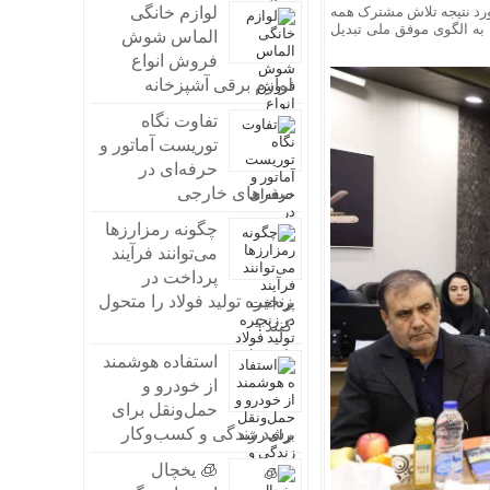
اورد نتیجه تلاش مشترک همه
لوازم خانگی
 الگوی موفق ملی تبدیل
الماس شوش
فروش انواع
لوازم برقی آشپزخانه
تفاوت نگاه
توریست آماتور و
حرفه‌ای در
سفرهای خارجی
چگونه رمزارزها
می‌توانند فرآیند
پرداخت در
زنجیره تولید فولاد را متحول
کنند؟
استفاده هوشمند
از خودرو و
حمل‌ونقل برای
رشد زندگی و کسب‌وکار
🧊 یخچال