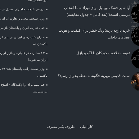
ارز مشخص شد
آیا شیر خشک بیومیل برای نوزاد شما انتخاب
بررسی خدمات حامیران استیل در تأم
درستی است؟ (نقد کامل + جدول مقایسه)
وزیر صنعت، معدن و تجارت ایران با 
قفل تجارت ایران و پاکستان باز می
خرید پارچه پرده؛ زنگ خطر برای کیفیت و هویت
فضاهای داخلی
بحران کانتینر‌های ایرانی در بندر 
پاکستان شد
تقویت خلاقیت کودکان با لگو و پازل
۲.۴ میلیارد دلار قاچاق در بازار لو
ایران می‌شوند؟
وزی
سنت قدیمی مهریه چگونه به نقطه بحران رسید؟
پاکستان
خبر مهم برای واردکنندگان / اصلاح 
بررسی شد
کارا دیلی
ظروف یکبار مصرف