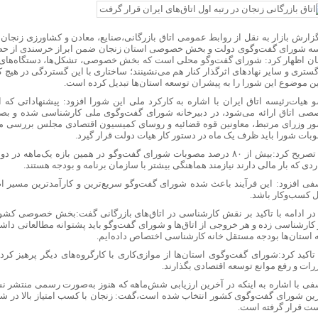
گزارش بازار به نقل از روابط عمومی اتاق بازرگانی،صنایع، معادن و کشاورزی زنجا
ه شورای گفت‌وگوی دولت و بخش خصوصی استان زنجان ضمن ابراز خرسندی از حضور
ان اظهار کرد: شورای گفت‌وگو محلی است که بخش خصوصی، تشکل‌ها، دستگاه‌های 
گستری و سایر نهادهای اثرگذار کنار هم می‌نشینند؛ ساختاری با این گستردگی در هیچ ک
ن موضوع این شورا را به پیشران توسعه استان‌ها تبدیل کرده است.
 هیات‌رئیسه اتاق ایران با اشاره به کارکرد ملی این شورا افزود: پیشنهاداتی که ا
صی اتاق ارائه می‌شود، در دبیرخانه شورای گفت‌وگوی ملی کارشناسی شده و بصور
ر وزرای مرتبط، معاونین قوه قضائیه و روسای کمیسیون اقتصادی مجلس بررسی می
بات شورا باید ظرف یک ماه در دستور کار هیات دولت قرار گیرد.
وی تصریح کرد:بیش از ۸۰ درصد مصوبات شورای گفت‌وگو در همین بازه یک‌ماه
دی که بار مالی دارند نیازمند هماهنگی بیشتر با سازمان برنامه و بودجه هستند.
فی افزود: این فرآیند باعث شده شورای گفت‌وگو سریع‌ترین و کارآمدترین مسیر اص
 کسب‌وکار باشد.
در ادامه با تاکید بر نقش کارشناسی در اتاق‌های بازرگانی گفت:بخش خصوصی کشور
 کارشناسی زده و هر خروجی از اتاق‌ها و شورای گفت‌وگو باید پشتوانه مطالعاتی داشت
 استان‌ها بودجه مستقل خانه کارشناسی اختصاص داده‌ایم.
تاکید کرد:شورای گفت‌وگوی استان‌ها از موازی‌کاری با کارگروه‌های دیگر پرهیز کرد
رات و رفع موانع توسعه اقتصادی بگذارند.
فی با اشاره به اینکه در آخرین ارزیابی شش‌ماهه که هنوز به‌صورت رسمی منتشر نش
رین شورای گفت‌وگوی کشور انتخاب شده است،گفت: زنجان با کسب امتیاز بالا در شا
ت قرار گرفته است.