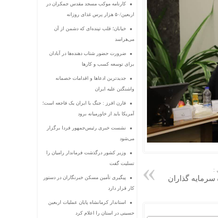
کارنامه موکب مسجد مقدس جمکران در
اربعین/۵۰ هزار پرس غذای روزانه
خیابان؛ قلب تپنده‌ای که دشمن از آن
می‌هراسد
ضرورت حضور شتاب ‌دهنده‌ها در آبادان
برای توسعه کسب‌ و کارها
جدیدترین ادعاها و اقدامات خصمانه
واشنگتن علیه ایران
فارن افرز : جنگ با ایران یک فاجعه است؛
آمریکا باید از خاورمیانه برود
نشست خبری رئیس‌جمهور فردا برگزار
می‌شود
وزیر کشور درگذشت فرماندار رامیان را
تسلیت گفت
:
سرمایه گذاران
پیگیری تأمین مسکن خبرنگاران در دستور
کار قرار دارد
استاندار کرمانشاه پایان عملیات اربعین
حسینی در استان را اعلام کرد