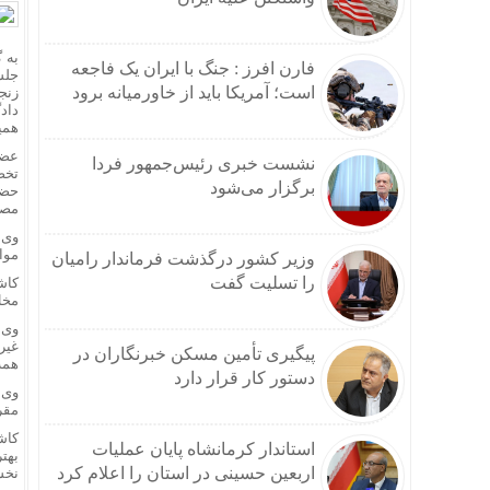
به 
فارن افرز : جنگ با ایران یک فاجعه
جلس
است؛ آمریکا باید از خاورمیانه برود
زنج
داد
همی
عضو
نشست خبری رئیس‌جمهور فردا
تخص
برگزار می‌شود
حضو
مصو
موار
وزیر کشور درگذشت فرماندار رامیان
را تسلیت گفت
کاش
مخل
وی 
غیر
پیگیری تأمین مسکن خبرنگاران در
همه
دستور کار قرار دارد
وی 
مقر
کاش
استاندار کرمانشاه پایان عملیات
بهت
اربعین حسینی در استان را اعلام کرد
نخس