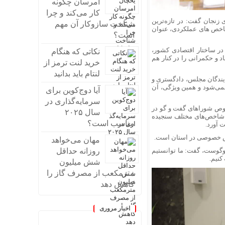
امرسان چگونه
کار می‌کند و چرا
زنجان گفت: در تازه‌ترین
شناخت سازوکار آن مهم
 شاخص های عملکردی، عنوان
است؟
ر ساختار اقتصادی کشور،
نکاتی که هنگام
د و حکمرانی را در کنار هم
خرید لنت ترمز از
لنتام باید بدانید
یندگان مجلس، دادگستری و
نمی‌شود و همین ویژگی، آن
آیا دوج‌کوین برای
سرمایه‌گذاری در
 خصوص شوراهای گفت و گو در
سال ۲۰۲۵
 شاخص‌های مختلف سنجیده
مناسب است؟
 آورد.
خش خصوصی در استان است.
مهان می‌خواهد
روزانه حداقل
وگوست، گفت: ما توانستیم
کنیم.
شش میلیون
مترمکعب از مصرف گاز را
کاهش دهد
اخبار مروری