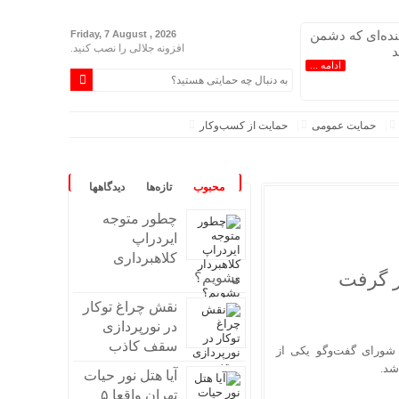
نده‌ای که دشمن
Friday, 7 August , 2026
افزونه جلالی را نصب کنید.
د
ادامه ...
حمایت عمومی
حمایت از کسب‌وکار
محبوب
تازه‌ها
دیدگاهها
چطور متوجه
ایردراپ
کلاهبرداری
ار گرفت
بشویم؟
نقش چراغ توکار
در نورپردازی
سقف کاذب
 شورای گفت‌وگو یکی از
شد.
آیا هتل نور حیات
تهران واقعا ۵