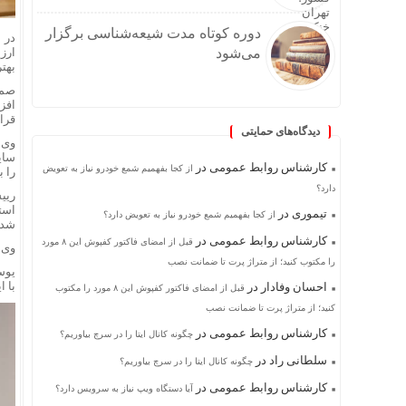
دوره کوتاه مدت شیعه‌شناسی برگزار
در 
می‌شود
ارز
بهت
صمد
افز
قرار
دیدگاه‌های حمایتی
وی 
سای
کارشناس روابط عمومی
در
از کجا بفهمیم شمع خودرو نیاز به تعویض
را 
دارد؟
ریی
است
تیموری
در
از کجا بفهمیم شمع خودرو نیاز به تعویض دارد؟
شد 
کارشناس روابط عمومی
در
قبل از امضای فاکتور کفپوش این ۸ مورد
وی 
را مکتوب کنید؛ از متراژ پرت تا ضمانت نصب
یوس
با 
احسان وفادار
در
قبل از امضای فاکتور کفپوش این ۸ مورد را مکتوب
کنید؛ از متراژ پرت تا ضمانت نصب
کارشناس روابط عمومی
در
چگونه کانال ایتا را در سرچ بیاوریم؟
سلطانی راد
در
چگونه کانال ایتا را در سرچ بیاوریم؟
کارشناس روابط عمومی
در
آیا دستگاه ویپ نیاز به سرویس دارد؟