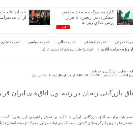
کارنامه موکب مسجد مقدس
خیابان؛ قلب تپ
جمکران در اربعین/۵۰ هزار
از آن می‌هراس
پرس غذای روزانه
 ایران »
ادامه ...
ایت حقوقی
حمایت اجتماعی
حمایت مالی
حمایت سیاسی
حمایت تجاری
ار ویژه حمایت آنلاین »
خیابان؛ قلب تپنده‌ای که دشمن از آن می‌هراسد
نه »
تجارت، بازرگانی و خدمات
 انتشار : 06 دسامبر 2025 - 18:03 |
146 بازدید
| ارسال توسط :
تحلیل بازار
تاق بازرگانی زنجان در رتبه اول اتاق‌های ایران قر
ضو هیات‌رئیسه اتاق بازرگانی ایران با تاکید بر نقش راهبردی این شورا گفت:
نحصربه‌فردترین کارگروه‌های کشور است که می‌تواند موتور محرک توسعه استان‌ها با