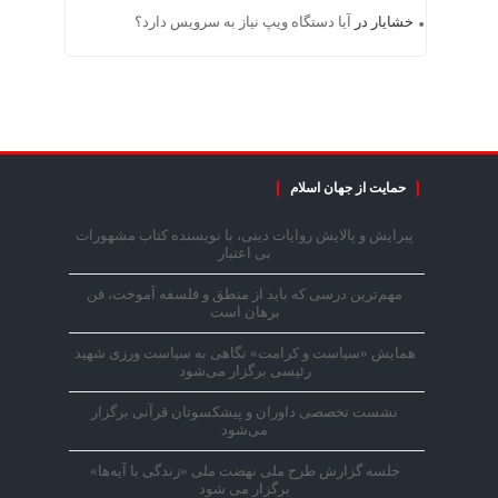
خشایار
در
آیا دستگاه ویپ نیاز به سرویس دارد؟
حمایت از جهان اسلام
پیرایش و پالایش روایات دینی، با نویسنده کتاب مشهورات
بی اعتبار
مهم‌ترین درسی که باید از منطق و فلسفه آموخت، فن
برهان است
همایش «سیاست و کرامت» نگاهی به سیاست ورزی شهید
رئیسی برگزار می‌شود
نشست تخصصی داوران و پیشکسوتان قرآنی برگزار
می‌شود
جلسه گزارش طرح ملی نهضت ملی «زندگی با آیه‌ها»
برگزار می شود