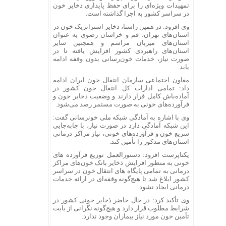
تمهیدات ویژه‌ای را برای حفظ پایداری ذخایر خون
در سراسر کشور به اجرا گذاشته است.
وی افزود: در همین راستا، ذخایر استراتژیک خون در
استان‌های تهران، قم و خراسان رضوی به عنوان
استان‌های میزبان مراسم و همچنین سایر
استان‌های راهبردی کشور افزایش یافته تا در
صورت نیاز، خدمات خون‌رسانی بدون وقفه ادامه
یابد.
معاون اجتماعی سازمان انتقال خون ایران ادامه
داد: تمامی ادارات کل انتقال خون کشور در
آماده‌باش کامل قرار دارند و وضعیت ذخایر خون و
فرآورده‌های خونی به صورت مستمر رصد می‌شود.
وی با اشاره به آمادگی شبکه ملی خونرسانی گفت:
این شبکه آمادگی دارد در صورت نیاز، با جابه‌جایی
سریع خون و فرآورده‌های خونی، نیاز مراکز درمانی
استان‌های مذکور را تأمین کند.
یکتاپرست افزود: دستورالعمل توزیع فرآورده های
خونی به منظور افزایش ذخایر بانک خون‌های مراکز
درمانی به تمامی پایگاه های انتقال خون در سراسر
کشور ابلاغ شد تا هیچ‌گونه وقفه‌ای در ارائه خدمات
درمانی ایجاد نشود.
وی تأکید کرد: در حال حاضر ذخایر خونی کشور در
شرایط مطلوب قرار دارد و هیچ‌گونه نگرانی از بابت
تأمین خون مورد نیاز بیماران وجود ندارد.