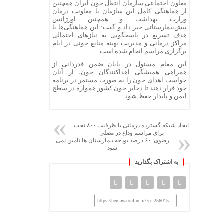
معاون اجتماعی سازمان انتقال خون ایران همچنین
از هماهنگی کامل این سازمان با معاونت درمان
وزارت بهداشت و همچنین اورژانس
پیش‌بیمارستاتی خبر داد و گفت: این هماهنگی‌ها با
هدف تسریع در پاسخگویی به نیازهای احتمالی
مراکز درمانی و مدیریت بهینه منابع خونی در ایام
برگزاری مراسم انجام شده است.
این مقام مسئول در پایان ضمن قدردانی از
همراهی همیشگی اهداکنندگان خون، از آنان
خواست اهدای خون را به صورت مستمر در برنامه
خود قرار دهند تا ذخایر خون کشور همواره در سطح
ایمن و پایدار حفظ شود.
ایجاد شبکه گسترده درمانی با ظرفیت ۸۰۰ تخت
برای مراسم وداع در مصلی
رضوی: ۶۰ درصد بودجه بیمارستان ها تامین نمی
شود
به اشتراک بگذارید
https://hemayatonline.ir/?p=256015