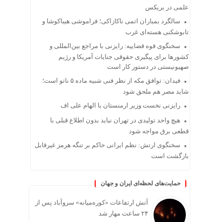
علمی در بریکس
سالگرد بمباران اتمی ناکازاکی؛ فراموشی هیباکوشا و
تابوشکنی هسته‌ای غرب
سخنگوی قوه قضاییه: رایزنی‌ با مراجع بین‌المللی و
کشور‌ها برای پیگیری حقوقی جنایات آمریکا و رژیم
صهیونیستی در دستور کار است
فیدان: توافق مکه از نظر فنی شبیه ماده ۵ ناتو است؛
شاید مصر هم ملحق شود
رایزنی نخست وزیر ارمنستان با الهام علی اف
هیچ واحد تولیدی در تهران نباید بدون اطلاع قبلی با
قطعی برق مواجه شود
سخنگوی ارتش: نظم ایرانی حاکم بر تنگه هرمز غیرقابل
بازگشت است
حمایت‌های لحظه‌ای ایران و جهان
آتش ارتفاعات «کوره‌میانه» سروآباد پس از
۲۴ ساعت مهار شد