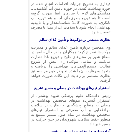
قیداری به تشریح جزئیات اقدامات انجام شده در
حوزه بهداشت گفت: در حوزه تامین آب آشامیدنی،
هماهنگی‌های لازم با سازمان آبفا صورت گرفته
است تا هم توزیع بطری‌های آب و هم توزیع آب
تانکری، به صورت کاملا شناسنامه‌دار و با تاییدیه
بهداشتی انجام شود تا سلامت آب از مبدا تا مصرف
تضمین شود.
نظارت مستمر بر موکب‌ها و تأمین غذای سالم
وی همچنین درباره تامین غذای سالم و مدیریت
موکب‌ها تصریح کرد: همکاران ما در حال حاضر در
سطح شهر بر محل‌های طبخ و توزیع غذا نظارت
می‌کنند و تمامی موکب‌داران پیش از شروع
فعالیت، دستورالعمل‌های بهداشتی را دریافت و
متعهد به رعایت آن‌ها شده‌اند و در حین مراسم نیز
نظارت مستمر بر رعایت این نکات صورت خواهد
گرفت.
استقرار تیم‌های بهداشت در مصلی و مسیر تشییع
رئیس دانشگاه علوم پزشکی شهید بهشتی، از
استقرار گسترده تیم‌های متخصص بهداشت در
مصلی به منظور پیشگیری و نظارت بر سلامت
موادغذایی و آب مصرفی و استقرار تیم‌های
متخصص بهداشت در تمام طول مسیر تشییع به
منظور حفظ سلامت شهروندان در حین حرکت در
مسیر خبر داد.
آماده‌سازی داروخانه بیمارستان موقت