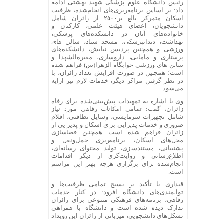
رئیس دانشگاه علوم پزشکی شهید بهشتی
ادامه
داد: بر اساس برنامه‌ریزی‌های انجام‌شده، ظرفیت
اسکان متمرکز بالغ بر۲۵۰۰ از زائران شامل
دانشجویان، اعضای هیئت علمی، کارکنان و
خانواده‌های آنان در دانشکده‌های پزشکی،
بهداشت، دندانپزشکی، مسجد ستاد، سالن های
ورزشی و همچنین پردیس نیایش، دانشکده‌های
پرستاری و مامایی، داروسازی، مقبره‌الشهدا و
سالن های ورزشی خوابگاه الزهرا(س) فراهم شده
است؛ همچنین در صورت افزایش تعداد زائران، با
در نظر گرفتن مراکز دیگر، خدمات لازم نیز ارایه
می‌شود.
وی با اشاره به تمهیدات پیش‌بینی‌شده برای رفاه
زائران، گفت: تمامی امکانات رفاهی مورد نیاز
شامل تجهیزات سرمایشی، وسایل نظافتی، اقلام
ضروری و خدمات پذیرایی برای اسکان و پذیرایی از
زائران فراهم شده است. همچنین فضاسازی
محل‌های اسکان، برنامه‌ریزی حمل‌ونقل و
پشتیبانی، مستندسازی، تولید محتوای رسانه‌ای،
اطلاع‌رسانی و روایت‌گری از دیگر اقدامات
انجام‌شده برای برگزاری هرچه بهتر این مراسم
است.
قیداری با تأکید بر بسیج تمامی ظرفیت‌ها و
توانمندی‌های دانشگاه افزود: در کنار خدمات
رفاهی، برنامه‌های فرهنگی متنوعی برای زائران
تدارک دیده شده است و دانشگاه با همراهی
تشکل‌های دانشجویی، میزبانی از زائران این رویداد