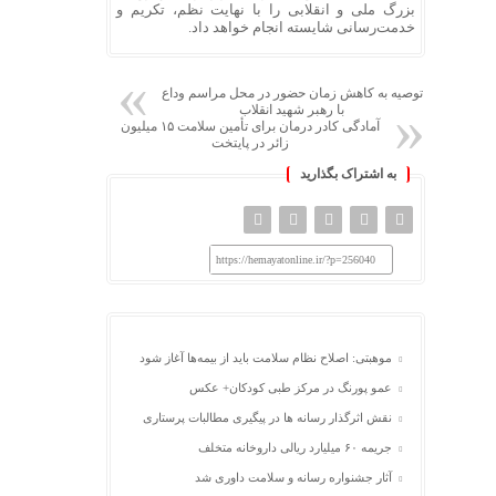
بزرگ ملی و انقلابی را با نهایت نظم، تکریم و
خدمت‌رسانی شایسته انجام خواهد داد.
توصیه به کاهش زمان حضور در محل مراسم وداع
با رهبر شهید انقلاب
آمادگی کادر درمان برای تأمین سلامت ۱۵ میلیون
زائر در پایتخت
به اشتراک بگذارید
https://hemayatonline.ir/?p=256040
موهبتی: اصلاح نظام سلامت باید از بیمه‌ها آغاز شود
عمو پورنگ در مرکز طبی کودکان+ عکس
نقش اثرگذار رسانه ها در پیگیری مطالبات پرستاری
جریمه ۶۰ میلیارد ریالی داروخانه متخلف
آثار جشنواره رسانه و سلامت داوری شد