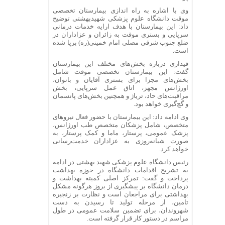
وی با اشاره به راه اندازی بیمارستان تخصصی
موقت دانشگاه علوم پزشکی شهیدبهشتی توضیح
داد: این بیمارستان با هدف ارایه خدمات درمانی
سرپایی و بستری موقت به زائران و عزاداران در
ضلع جنوب شرقی مصلی امام خمینی(ره) برپا شده
است.
قیداری درباره بخش‌های مختلف این بیمارستان
گفت: این بیمارستان تخصصی موقت شامل
بخش‌های مجزا برای بستری آقایان و بانوان،
اورژانس مجهز، اتاق عمل سرپایی، بخش
مراقبت‌های حاد، تریاژ و همچنین بخش‌های پانسمان
و گچ‌گیری خواهد بود.
وی ادامه داد: این بیمارستان با حضور فعال نیروهای
متخصص، شامل پزشکان متخصص طب اورژانس،
پزشک عمومی، پرستار، ماما و کمک پرستار، به
صورت شبانه‌روزی به عزاداران خدمت‌رسانی
خواهد کرد.
رئیس دانشگاه علوم پزشکی شهید بهشتی در ادامه
به تشریح اقدامات دانشگاه در حوزه بهداشت
پرداخت و گفت: تمرکز اصلی کمیته بهداشت و
درمان دانشگاه بر پیشگیری از بروز هرگونه مشکل
بهداشتی برای مراجعان است و نظارت بر زنجیره
تامین، از مرحله تولید تا رسیدن به دست
شهروندان، برای تضمین سلامت عمومی در طول
مراسم در دستور کار قرار گرفته است.