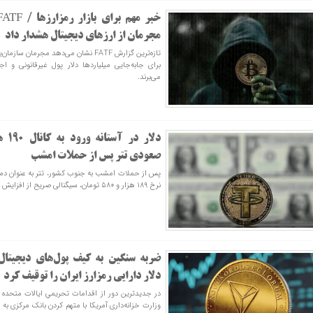
مجرمان از ارزهای دیجیتال هشدار داد
تازه‌ترین گزارش FATF نشان می‌دهد مجرمان
برای جابه‌جایی میلیاردها دلار پول غیرقانونی و اج
می‌برند.
دلار 
صعودی تتر پس از حملات امشب
نرخ ۱۸۹ هزار و ۵۸۰ تومان، سیگنالی صریح از افزایش انتظارات تورمی مخابره کرد.
دلار دارایی‌ رمزارز ایران را توقیف کرد
در جدیدترین دور از اقدامات تحریمیِ ایالات متحده 
وزارت خزانه‌داری آمریکا با متهم کردن بانک مرکزی به 