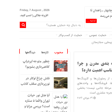
ابهار ــ زاهدان تا
Friday, 7 August , 2026
ام می‌رسد
افزونه جلالی را نصب کنید.
ادامه ...
حمایت عمومی
حمایت از کسب‌وکار
محبوب
تازه‌ها
دیدگاهها
چطور متوجه ایردراپ
‌ بندی مدرن و چرا
کلاهبرداری بشویم؟
مناسب اهمیت دارد؟
نقش چراغ توکار در
از رستوران‌ها و کترینگ‌ها
رها، فروشگاه‌ها و واحدهای
نورپردازی سقف کاذب
 مرحله جانبی نیست؛ بخشی
تجربه مشتری است.
آیا هتل نور حیات
29 جولای 2026
تهران واقعا ۵ ستاره
است؟ بررسی مزایا و
معایب بدون سانسور