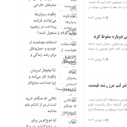
ر رمزارز‌ها معاملات امروز یکشنبه ۲۸ تیرماه ۱۴۰۵ را در شرایطی آغاز کرده که قیمت
سفرهای خارجی
 و تتر هم با صعودی دوباره در
چگونه رمزارزها
19 جولای 2026
می‌توانند فرآیند
پرداخت در زنجیره
تولید فولاد را متحول کنند؟
ن دوباره سقوط کرد
استفاده هوشمند از
زولی بیت‌کوین ممکن است ادامه
خودرو و حمل‌ونقل
ودی، افت قابل توجهی را تجربه
برای رشد زندگی و
19 جولای 2026
کسب‌وکار
یخچال امرسان
چگونه کار می‌کند و
چرا شناخت سازوکار
 تتر لب مرز رشد قیمت،
آن مهم است؟
نکاتی که هنگام خرید
۲ تیر ۱۴۰۵ معاملات را در فضایی محتاطانه آغاز کرده است.
لنت ترمز از لنتام باید
پرتنش گذشته دیگر یکدست قرمز
 دیده می‌شود و سرمایه‌گذاران
بدانید
آیا دوج‌کوین برای
18 جولای 2026
سرمایه‌گذاری در سال