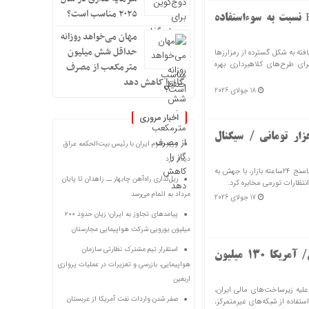
۲۰۲۵ مناسب است؟
خبر مهم برای بازار رمزارزها / FATF نسبت به سوءاستفاده
مهان می‌خواهد روزانه
حداقل شش میلیون
 سازمان‌یافته به شکل گسترده از رمزارزها
رای طرح‌های کلاهبرداری بهره
مترمکعب از مصرف
گاز را کاهش دهد
18 جولای 2026
اخبار مروری
در آستانه ورود به کانال ۱۹۰ هزار تومانی / سیگنال
وزیر علوم ایران با رئیس بیت‌الحکمه عراق
دیدار کرد
پس از حملات امشب به جنوب کشور، تتر به عنوان دماسنج ۲۴ساعته بازار، با جهش به
ریل‌گذاری راه‌آهن چابهار ــ زاهدان تا پایان
مرداد به اتمام می‌رسد
17 جولای 2026
پیامدهای تجاوز به ایران؛ زیان حدود ۲۰۰
میلیون یورویی شرکت هواپیمایی مجارستان
استقرار تیم مشترک نظارتی سازمان
ضربه سنگین به کیف پول‌های دیجیتال/ آمریکا ۱۳۰ میلیون
هواپیمایی، بازرسی و تعزیرات در عملیات پروازی
اربعین
علیه زیرساخت‌های مالی ایران،
صفر شدن واردات نفت آمریکا از عربستان
استفاده از شبکه‌های غیرمتمرکز،