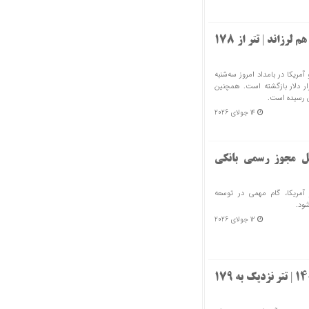
حمله آمریکا به ایران بازار رمزارزها را هم لرزاند | تتر از ۱۷۸
مریکا در بامداد امروز سه‌شنبه
۱۴۰، قیمت بیت‌کوین دوباره به کانال ۶۲ هزار دلار بازگشته است. همچنین
14 جولای 2026
کل مجوز رسمی بانکی
آمریکا، گام مهمی در توسعه
ود.
12 جولای 2026
قیمت رمزارزها امروز یکشنبه ۲۱ تیر ۱۴۰۵ | تتر نزدیک به ۱۷۹