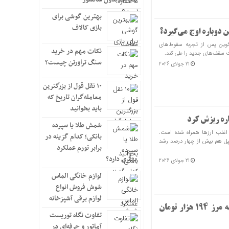
بهترین گوشی برای
بازی کالاف
ن دوباره اوج می‌گیرد؟
‌کوین پس از تجربه سقوط‌های
نکات مهم در خرید
بت سقف‌های جدید را طی کند.
سنگ تراورتن چیست؟
21 جولای 2026
۱۰ نقل قول از بزرگترین
معامله‌گران تاریخ که
باید بخوانید
باره ریزش کرد
شمش طلا یا سپرده
ت اغلب ارزها همراه شده است.
بانکی؛ کدام گزینه در
، اتریوم و ریپل هم بیش از چهار درصد رشد
برابر تورم عملکرد
بهتری دارد؟
21 جولای 2026
لوازم خانگی الماس
شوش فروش انواع
لوازم برقی آشپزخانه
بیت‌کوین و اتریوم صعودی شدند | تتر به مرز ۱۹۴ هزار تومان
تفاوت نگاه توریست
آماتور و حرفه‌ای در