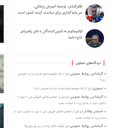
ظفرقندی: توسعه آموزش پزشکی،
سرمایه‌گذاری برای سلامت آینده کشور است
اولتیماتوم به تامین‌کنندگان ذخایر راهبردی
دارو+نامه
دیدگاه‌های حمایتی
کارشناس روابط عمومی
در
از کجا بفهمیم شمع خودرو نیاز به تعویض
دارد؟
تیموری
در
از کجا بفهمیم شمع خودرو نیاز به تعویض دارد؟
کارشناس روابط عمومی
در
قبل از امضای فاکتور کفپوش این ۸ مورد را
مکتوب کنید؛ از متراژ پرت تا ضمانت نصب
احسان وفادار
در
قبل از امضای فاکتور کفپوش این ۸ مورد را مکتوب کنید؛ از
متراژ پرت تا ضمانت نصب
کارشناس روابط عمومی
در
چگونه کانال ایتا را در سرچ بیاوریم؟