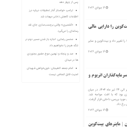
پس از چهار دهه
16 جولای 2026
ترامپ خواستار آغاز تحقیقات درباره درز
اطلاعات کاهش ذخایر مهمات شد
«کشمیری»؛ وقتی برچسب‌سازی جای نقد
ت‌کوین را دارایی مالی
رسانه‌ای را می‌گیرد
محسن رضایی: اجازه باز شدن مسیر دوم در
را تغییر داد و بیت‌کوین و سایر
تنگه هرمز را نخواهیم داد
16 جولای 2026
صد و پنجاه و نهمین موج حضور بجنوردی
ها در میدان
امام جمعه لاهیجان: خون‌خواهی شهیدان
امنیت قابل اغماض نیست
رمایه‌گذاران اتریوم و
بر اساس نوسانات رخ داده در بازه یک هفته‌ای ۱۷ تیر الی ۲۴ تیر ماه ۱۴۰۴، در میان
اری بود که با افت مواجه شد.
 مورد بررسی داخلی قرار گرفت.
رخ داد.
16 جولای 2026
 | ماینرهای بیت‌کوین