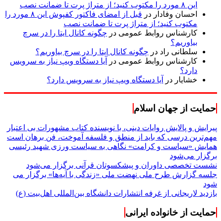
این ۸ مورد را مکتوب کنید؛ از متراژ پرت تا ضمانت نصب
احسان وفادار
در
قبل از امضای فاکتور کفپوش این ۸ مورد را
مکتوب کنید؛ از متراژ پرت تا ضمانت نصب
کارشناس روابط عمومی
در
چگونه کانال ایتا را در سرچ
بیاوریم؟
سلطانی راد
در
چگونه کانال ایتا را در سرچ بیاوریم؟
کارشناس روابط عمومی
در
آیا دستگاه ویپ نیاز به سرویس
دارد؟
خشایار
در
آیا دستگاه ویپ نیاز به سرویس دارد؟
حمایت از جهان اسلام
پیرایش و پالایش روایات دینی، با نویسنده کتاب مشهورات بی اعتبار
مهم‌ترین درسی که باید از منطق و فلسفه آموخت، فن برهان است
همایش «سیاست و کرامت» نگاهی به سیاست ورزی شهید رئیسی
برگزار می‌شود
نشست تخصصی داوران و پیشکسوتان قرآنی برگزار می‌شود
جلسه گزارش طرح ملی نهضت ملی «زندگی با آیه‌ها» برگزار می
شود
بازدید لاریجانی از غرفه انتشارات دانشگاه بین‌المللی اهل‌بیت (ع)
حمایت از خانواده ایرانی