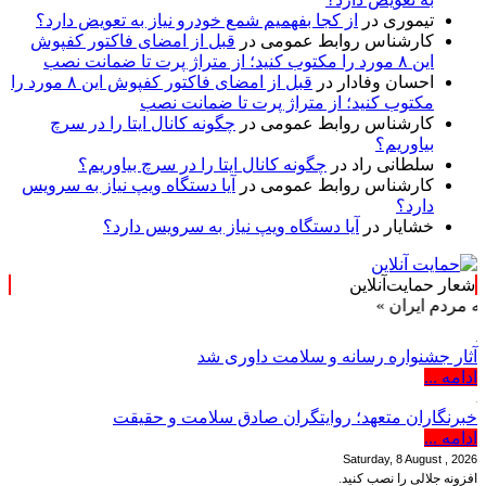
تیموری
در
از کجا بفهمیم شمع خودرو نیاز به تعویض دارد؟
کارشناس روابط عمومی
در
قبل از امضای فاکتور کفپوش
این ۸ مورد را مکتوب کنید؛ از متراژ پرت تا ضمانت نصب
احسان وفادار
در
قبل از امضای فاکتور کفپوش این ۸ مورد را
مکتوب کنید؛ از متراژ پرت تا ضمانت نصب
کارشناس روابط عمومی
در
چگونه کانال ایتا را در سرچ
بیاوریم؟
سلطانی راد
در
چگونه کانال ایتا را در سرچ بیاوریم؟
کارشناس روابط عمومی
در
آیا دستگاه ویپ نیاز به سرویس
دارد؟
خشایار
در
آیا دستگاه ویپ نیاز به سرویس دارد؟
شعار حمایت‌آنلاین
ن »
آثار جشنواره رسانه و سلامت داوری شد
ادامه ...
خبرنگاران متعهد؛ روایتگران صادق سلامت و حقیقت
ادامه ...
Saturday, 8 August , 2026
افزونه جلالی را نصب کنید.