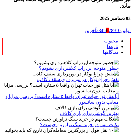
ماند.
03 دسامبر 2025
اولین
10
9
8
7
6
5
4
3
2
آخرین
محبوب
تازه‌ها
دیدگاهها
چطور متوجه ایردراپ کلاهبرداری بشویم؟
نقش چراغ توکار در نورپردازی سقف کاذب
آیا هتل نور حیات تهران واقعا ۵ ستاره است؟ بررسی مزایا و
معایب بدون سانسور
بهترین گوشی برای بازی کالاف
نکات مهم در خرید سنگ تراورتن چیست؟