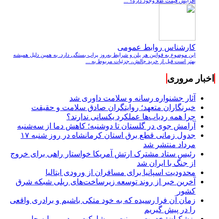
افزایش قیمت طلا وجود داره؟ ...
کارشناس روابط عمومی
این موضوع به قوانین هر پلن و شرایط به‌روز پراپ بستگی دارد. به همین دلیل همیشه
بهتر است قبل از خرید چالش، جزئیات مربوط به ...
اخبار مروری
آثار جشنواره رسانه و سلامت داوری شد
خبرنگاران متعهد؛ روایتگران صادق سلامت و حقیقت
چرا همه ردیاب‌ها عملکرد یکسانی ندارند؟
آرامش جوی در گلستان تا دوشنبه؛ کاهش دما از سه‌شنبه
جدول زمانی قطع برق استان کرمانشاه در روز شنبه ۱۷
مرداد منتشر شد
رئیس ستاد مشترک ارتش آمریکا خواستار راهی برای خروج
از جنگ با ایران شد
محدودیت اسپانیا برای مسافران از ورودی ایتالیا
آخرین خبر از روند توسعه زیرساخت‌های ریلی شبکه شرق
کشور
زمان آن فرا رسیده که به خود متکی باشیم و برادری واقعی
را در پیش گیریم
پزشکیان: خدمت بی‌منت و مشارکت مردمی، پایه حل