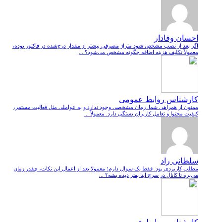
احسان وفادار
اگر بعد از نصب مشخص شود متراژ مصرفی بیشتر از مقدار درج‌شده در فاکتور بوده،
معمولاً تکلیف هزینه اضافه چگونه مشخص می‌شود؟ ...
کارشناس روابط عمومی
ممنون از همراهی شما. زمان مشخصی وجود ندارد و به عواملی مثل فعالیت مستمر،
کیفیت محتوا و تعامل کاربران بستگی دارد. معمولاً ...
سلطانی راد
مطلب کاربردی بود. فقط یک سوال دارم؛ معمولا بعد از اعمال این نکات، چقدر زمان
می‌بره تا کانال در سرچ ایتا بهتر دیده بشه؟ ...