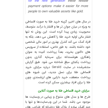
for the new generation
these flexible
payment options make it easier for more
people to own valuable assets like gold.
در سال‌ های اخیر، گزینه خرید طلا به‌ صورت اقساطی
به‌ ویژه در میان جوان ‌تر ها و اقشار با درآمد متوسط،
محبوبیت زیادی پیدا کرده است. این روش نه ‌تنها
فشار مالی اولیه خرید طلا را کاهش می ‌دهد، بلکه به
افراد کمک می‌ کند کنترل بهتری بر امور مالی شخصی
خود داشته باشند. به ‌طور خاص، استفاده از سرویس‌
های «اکنون بخرید، بعداً پرداخت کنید» به عنوان
راهکاری هوشمندانه برای سرمایه‌ گذاری بدون
پرداخت یکجای مبلغ شناخته می‌ شود. طبق گزارش
منتشرشده در سایت Gerald درباره مزایای خرید
اقساطی طلا برای نسل جدید، این شیوه‌ های
پرداخت منعطف، خرید دارایی‌ های ارزشمندی چون
طلا را برای افراد بیشتری ممکن کرده است.
مزایای خرید اقساطی طلا به صورت آنلاین
طرح ها و مدل های متنوع و زیبایی در وبسایت‌ ها
موجود می باشد. شما در این وب‌سایت‌ها و تنها با
چند کلیک ساده از پلاک طلا دخترانه که طراحی های