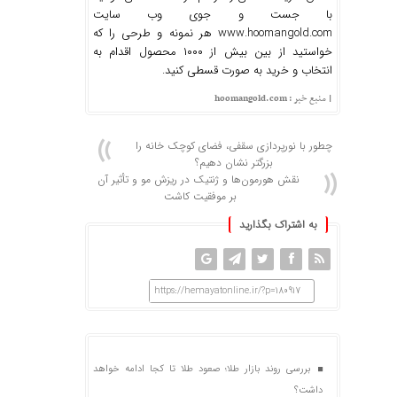
با جست و جوی وب سایت
www.hoomangold.com هر نمونه و طرحی را که
خواستید از بین بیش از ۱۰۰۰ محصول اقدام به
انتخاب و خرید به صورت قسطی کنید.
| منبع خبر : hoomangold.com
چطور با نورپردازی سقفی، فضای کوچک خانه را
بزرگتر نشان دهیم؟
نقش هورمون‌ها و ژنتیک در ریزش مو و تأثیر آن
بر موفقیت کاشت
به اشتراک بگذارید
https://hemayatonline.ir/?p=180917
بررسی روند بازار طلا؛ صعود طلا تا کجا ادامه خواهد
داشت؟