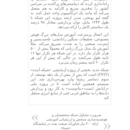
راه‌اندازی کرده که دیتاسنترهای پراکنده در سراسر
کشور را به‌قدری سریع و کارآمد به هم متصل
می‌کند که مانند یک ابرکامپیوتر واحد عمل کنند. به
گفته
لیو
یونجی
، مدیر ارشد پروژه، این شبکه با
طول ۱۲۴۳ مایل، توان پردازشی معادل ۹۸ درصد
یک دیتاسنتر کامل را ارائه می‌دهد.
این اتصال پرسرعت آموزش مدل‌های بزرگ هوش
مصنوعی، تحقیقات سنگین رایانشی،
تله‌مدیسین
و
اینترنت صنعتی را به شدت تسریع می‌کند. مثلاً
آموزش یک مدل بزرگ زبانی که معمولاً بیش از ۵۰۰
هزار تکرار نیاز دارد، در این شبکه هر تکرار تنها ۱۶
ثانیه طول می‌کشد، در حالی که پیش از این هر
تکرار ۲۰ ثانیه بیشتر زمان می‌برد.
شبکه جدید بخشی از پروژه آزمایشی «شبکه آینده»
(FNTF) است که پس از بیش از یک دهه توسعه، از
سوم دسامبر رسماً وارد بهره‌برداری شد. این
سیستم همچنین آماده است تا در پروژه ملی
«رایانش ایست-دیتا-وست» به کار رود و پردازش
داده‌ها را به مناطق غربی غنی از منابع انرژی منتقل
کند.
ضرورت تشکیل شبکه متخصصان و
هوشمندسازی سنجش و ارزشیابی آموزشی
ارائه ۴۰۰ نیاز فناورانه صنعت نفت در نمایشگاه
«تستا»