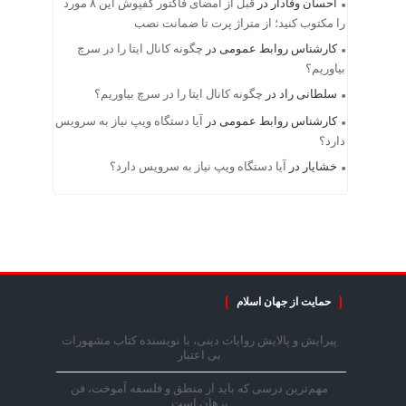
احسان وفادار
در
قبل از امضای فاکتور کفپوش این ۸ مورد
را مکتوب کنید؛ از متراژ پرت تا ضمانت نصب
کارشناس روابط عمومی
در
چگونه کانال ایتا را در سرچ
بیاوریم؟
سلطانی راد
در
چگونه کانال ایتا را در سرچ بیاوریم؟
کارشناس روابط عمومی
در
آیا دستگاه ویپ نیاز به سرویس
دارد؟
خشایار
در
آیا دستگاه ویپ نیاز به سرویس دارد؟
حمایت از جهان اسلام
پیرایش و پالایش روایات دینی، با نویسنده کتاب مشهورات
بی اعتبار
مهم‌ترین درسی که باید از منطق و فلسفه آموخت، فن
برهان است