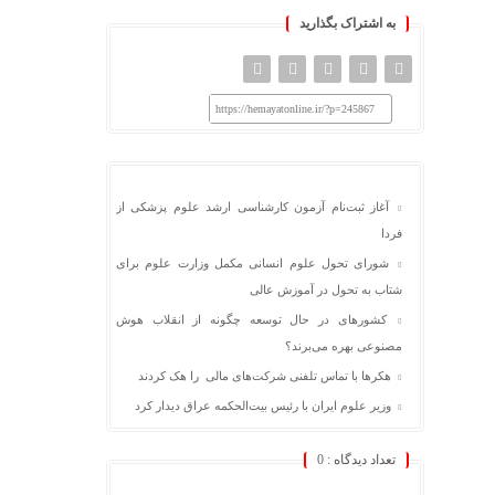
به اشتراک بگذارید
https://hemayatonline.ir/?p=245867
آغاز ثبت‌نام‌ آزمون کارشناسی ارشد علوم پزشکی از
فردا
شورای تحول علوم انسانی مکمل وزارت علوم برای
شتاب به تحول در آموزش عالی
کشورهای در حال توسعه چگونه از انقلاب هوش
مصنوعی بهره می‌برند؟
هکرها با تماس تلفنی شرکت‌های مالی را هک کردند
وزیر علوم ایران با رئیس بیت‌الحکمه عراق دیدار کرد
تعداد دیدگاه :
0