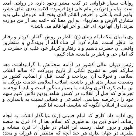
روایات بسیار فراوانی در کتب معتبر وجود دارد، در روایتی آمده
است، پیامبر (ص) به امام علی (ع) فرمود:« الائمه بعدی اثنای عشر،
اولهم انت یا علی و آخرهم القائم الذی یفتح الله عزوجل علی یدیه
مشارق الارض و مغاربها». به این معنا که «ائمه بعد از من دوازده
نفرند، اول آنها توی ای علی و آخر آنها قائم می باشد.»
وی با بیان اینکه امام زمان (ع) ناظر بر روش، گفتار، کردار و رفتار
ما ناظر است، اشاره کرد: ان شاء الله از پویندگان و منتظرین
واقعی آن حضرت باشیم و با رفتار و کردار خود قلب آن حضرت را
که امام حی و ناظر بر ماست، شاد کنیم.
رئیس دیوان عالی کشور در ادامه سخنانش با گرامیداشت دهه
مبارکه فجر به تشریح نکاتی از تاریخ پربرکت 47 ساله انقلاب
اسلامی و تحولات آن پرداخت و گفت: قبل از انقلاب، کشور در
وضعیت بسیار بدی قرار داشت، انقلاب اسلامی خدمت بزرگی به
این ملت کرد، اکنون وظیفه ما بسیار سنگین است و باید با توجه به
تجربه‌ای که قبل از انقلاب در کشور شاهد بودیم تلاش کنیم سهم
خود را درعرصه سیاسی، اجتماعی و قضایی نسبت به پاسداری و
صیانت از انقلاب آنگونه که شایسته است، ادا کنیم.
وی ادامه داد: کاری که امام خمینی (ره) بنیانگذار انقلاب به انجام
رساند، احیای دین بود به طوری که اسلام بعد از 14 قرن به منصه
ظهور و بروز عملی رسید، این اقدام در طول 14 قرن مشابه و
نظیری در جهان ندارد، هر چند آنچه که مدنظر آن فرزانه و مجدد