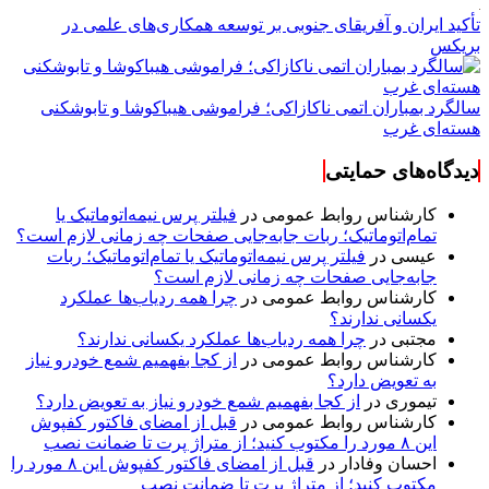
تأکید ایران و آفریقای جنوبی بر توسعه همکاری‌های علمی در
بریکس
سالگرد بمباران اتمی ناکازاکی؛ فراموشی هیباکوشا و تابوشکنی
هسته‌ای غرب
دیدگاه‌های حمایتی
کارشناس روابط عمومی
در
فیلتر پرس نیمه‌اتوماتیک یا
تمام‌اتوماتیک؛ ربات جابه‌جایی صفحات چه زمانی لازم است؟
عیسی
در
فیلتر پرس نیمه‌اتوماتیک یا تمام‌اتوماتیک؛ ربات
جابه‌جایی صفحات چه زمانی لازم است؟
کارشناس روابط عمومی
در
چرا همه ردیاب‌ها عملکرد
یکسانی ندارند؟
مجتبی
در
چرا همه ردیاب‌ها عملکرد یکسانی ندارند؟
کارشناس روابط عمومی
در
از کجا بفهمیم شمع خودرو نیاز
به تعویض دارد؟
تیموری
در
از کجا بفهمیم شمع خودرو نیاز به تعویض دارد؟
کارشناس روابط عمومی
در
قبل از امضای فاکتور کفپوش
این ۸ مورد را مکتوب کنید؛ از متراژ پرت تا ضمانت نصب
احسان وفادار
در
قبل از امضای فاکتور کفپوش این ۸ مورد را
مکتوب کنید؛ از متراژ پرت تا ضمانت نصب