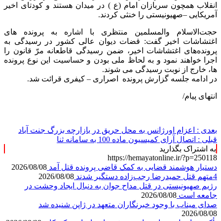
انقلاب همچون سربازان امام (ع ) در میدان هستند و کودتای اخیر
آمریکایی –صهیونیستی را خنثی کردند.
حجت‌الاسلام والمسلمین منتظری با اشاره به پرونده های
اغتشاشات اخیر گفت: قضات دیوان عالی کشور در رسیدگی به
پرونده‌های اغتشاشات اخیر، ضمن رسیدگی قاطعانه مرّ قانون را
اجرا خواهند نمود و به لحاظ ملی بودن و حساسیت این نوع پرونده
ها، خارج از نوبت رسیدگی می شوند.
در ادامه جلسه گزارش پرونده اصراری – کیفری قرائت شد.
انتهای پیام/
بعدی :
اعزام اورژانس به محل حریق در بازارچه بزرگ جنت آباد
قبلی :
اتصال آرای کمیسیون ماده 100 به سامانه ثنا
به اشتراک بگذارید
https://hemayatonline.ir/?p=250118
دستیار هوشمند قضایی به کمک قاضی پرونده قتل آمد
2026/08/08
4متهم قتل حمیدرضا رجب‌زاده دستگیر شدند
2026/08/08
رژیم صهیونیستی در قتل مداح جوان به دنبال ایجاد وحشت در
جامعه است
2026/08/08
صدای میناب با وجود خبرنگاران متعهد در ژاپن شنیده شد
2026/08/08