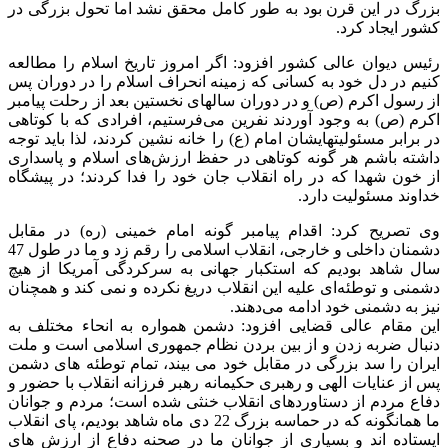
بزرگ در این قرن بود به طور کامل محقق نشد اما تحول بزرگی در
کشور ایجاد کرد.
رئیس دیوان عالی کشور افزود: اگر امروز تاریخ اسلام را مطالعه
کنیم در دل خود به کسانی که زمینه انحراف اسلام را در دوران پس
از رسول اکرم (ص) و در دوران سالهای نخستین بعد از رحلت پیامبر
اکرم (ص) به وجود آوردند نفرین می‌‎فرستیم، افرادی که با کوتاهی
در برابر مسئولیت‎هایشان امام (ع) را خانه نشین کردند، لذا باید توجه
داشته باشم هر گونه کوتاهی در حفظ ارزش‌های اسلام و پاسداری
از خون شهدا که در راه انقلاب جان خود را فدا کردند؛ در پیشگاه
خداوند مسئولیت دارد.
وی تصریح کرد: اقدام پیامبر گونه امام خمینی (ره) در مقابل
دشمنان داخلی و خارجی، انقلاب اسلامی را رقم زد و ما در طول 47
سال شاهد بودیم که استکبار جهانی به سرکردگی آمریکا از هیچ
دشمنی و توطئه‌ای علیه این انقلاب دریغ نکرده و نمی کند و همچنان
نیز به دشمنی خود ادامه می‌دهند.
این مقام عالی قضایی افزود: دشمن همواره به انحاء مختلف به
دنبال ضربه زدن و از بین بردن نظام جمهوری اسلامی است و ملت
ایران را سد بزرگی در مقابل خود می بیند، تمام توطئه های دشمن
پس از عنایات الهی و رهبری حکیمانه رهبر فرزانه انقلاب با حضور و
دفاع مردم از دستاوردهای انقلاب خنثی شده است؛ مردم و جوانان
ما همانگونه که در حماسه بزرگ 22 دی ماه شاهد بودیم، پای انقلاب
ایستاده اند و بسیاری از جوانان ما در صحنه دفاع از ارزش های