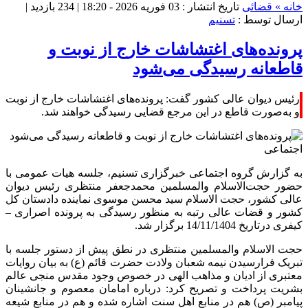
خانه »
قضائی
تاریخ انتشار : 03 فوریه 2026 - 18:20 |
234 بازدید
|
ارسال توسط :
تسنیم
پرونده‌های اغتشاشات خارج از نوبت و
قاطعانه رسیدگی می‌شود
رئیس دیوان عالی کشور گفت: پرونده‌های اغتشاشات خارج از نوبت
و به‌صورت قاطع در این مرجع قضایی رسیدگی خواهند شد.
اجتماعی
به گزارش گروه اجتماعی خبرگزاری تسنیم، جلسه هیات عمومی با
حضور حجت‌الاسلام والمسلمین محمدجعفر منتظری رئیس دیوان
عالی کشور، حجت الاسلام سید محسن موسوی نماینده دادستان کل
کشور و قضات عالی رتبه به منظور رسیدگی به پرونده‌ اصراری –
کیفری درتاریخ 14/11/1404 برگزار شد.
حجت الاسلام والمسلمین منتظری در نطق پیش از دستور جلسه‌ با
تبریک فرارسیدن نیمه شعبان ولادت حضرت قائم (ع) به بیان روایات
معتبری از ادیان و مذاهب الهی در خصوص وجود مقدس منجی عالم
بشریت پرداخت و تصریح کرد: درباره امامان معصوم و جانشینان
پیامبر (ص) هم در منابع اهل سنت اشاره شده و هم در منابع شیعه