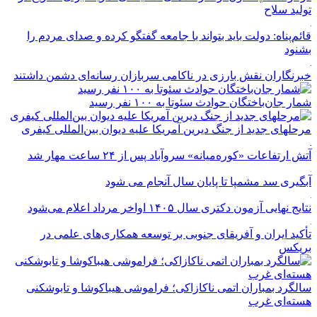
تولید سلاح
قائم‌پناه: دولت باید بتواند با جامعه گفتگو کرده و صدای مردم را
بشنود
خبرنگاران نقش بارزی در ناکامی سربازان رسانه‌ای دشمن داشتند
شمار جان‌باختگان حوادث سئوتا به ۱۰۰ نفر رسید
مرحله‎ای جدید از جنگ دیرین آمریکا علیه دیوان بین‌المللی کیفری
آتش ارتفاعات «کوره‌میانه» سروآباد پس از ۲۴ ساعت مهار شد
آبگیری سد مشمپا تا پایان سال آنجام می شود
نتایج نهایی آزمون دکتری سال ۱۴۰۵ اواخر مرداد اعلام می‌شود
تأکید ایران و آفریقای جنوبی بر توسعه همکاری‌های علمی در
بریکس
سالگرد بمباران اتمی ناکازاکی؛ فراموشی هیباکوشا و تابوشکنی
هسته‌ای غرب