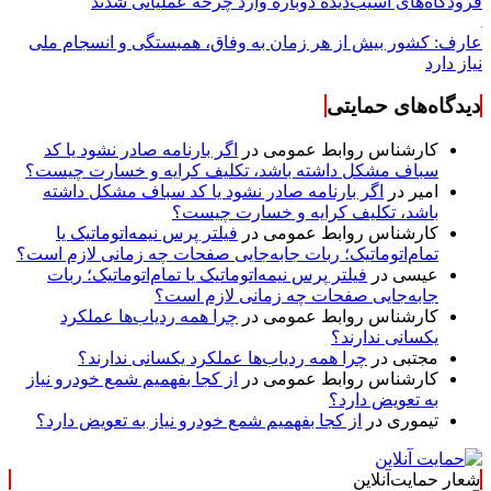
فرودگاه‌های آسیب‌دیده دوباره وارد چرخه عملیاتی شدند
عارف: کشور بیش از هر زمان به وفاق، همبستگی و انسجام ملی
نیاز دارد
دیدگاه‌های حمایتی
کارشناس روابط عمومی
در
اگر بارنامه صادر نشود یا کد
سباف مشکل داشته باشد، تکلیف کرایه و خسارت چیست؟
امیر
در
اگر بارنامه صادر نشود یا کد سباف مشکل داشته
باشد، تکلیف کرایه و خسارت چیست؟
کارشناس روابط عمومی
در
فیلتر پرس نیمه‌اتوماتیک یا
تمام‌اتوماتیک؛ ربات جابه‌جایی صفحات چه زمانی لازم است؟
عیسی
در
فیلتر پرس نیمه‌اتوماتیک یا تمام‌اتوماتیک؛ ربات
جابه‌جایی صفحات چه زمانی لازم است؟
کارشناس روابط عمومی
در
چرا همه ردیاب‌ها عملکرد
یکسانی ندارند؟
مجتبی
در
چرا همه ردیاب‌ها عملکرد یکسانی ندارند؟
کارشناس روابط عمومی
در
از کجا بفهمیم شمع خودرو نیاز
به تعویض دارد؟
تیموری
در
از کجا بفهمیم شمع خودرو نیاز به تعویض دارد؟
شعار حمایت‌آنلاین