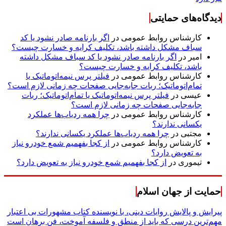
دیدگاه‌های حمایتی
کارشناس روابط عمومی
در
اگر بارنامه صادر نشود یا کد
سباف مشکل داشته باشد، تکلیف کرایه و خسارت چیست؟
امیر
در
اگر بارنامه صادر نشود یا کد سباف مشکل داشته
باشد، تکلیف کرایه و خسارت چیست؟
کارشناس روابط عمومی
در
فیلتر پرس نیمه‌اتوماتیک یا
تمام‌اتوماتیک؛ ربات جابه‌جایی صفحات چه زمانی لازم است؟
عیسی
در
فیلتر پرس نیمه‌اتوماتیک یا تمام‌اتوماتیک؛ ربات
جابه‌جایی صفحات چه زمانی لازم است؟
کارشناس روابط عمومی
در
چرا همه ردیاب‌ها عملکرد
یکسانی ندارند؟
مجتبی
در
چرا همه ردیاب‌ها عملکرد یکسانی ندارند؟
کارشناس روابط عمومی
در
از کجا بفهمیم شمع خودرو نیاز
به تعویض دارد؟
تیموری
در
از کجا بفهمیم شمع خودرو نیاز به تعویض دارد؟
حمایت از جهان اسلام
پیرایش و پالایش روایات دینی، با نویسنده کتاب مشهورات بی اعتبار
مهم‌ترین درسی که باید از منطق و فلسفه آموخت، فن برهان است
همایش «سیاست و کرامت» نگاهی به سیاست ورزی شهید رئیسی