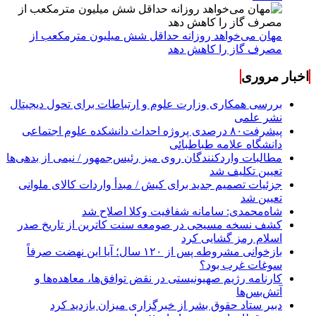
مهان می‌خواهد روزانه حداقل شش میلیون مترمکعب از
مصرف گاز را کاهش دهد
اخبار مروری
بررسی همکاری وزارت علوم و ارتباطات برای تحول دیجیتال
نشر علمی
پیشرفت۸۰ درصدی پروژه احداث دانشکده علوم اجتماعی
دانشگاه علامه طباطبائی
مطالبات واردکنندگان روی میز رئیس‌جمهور / نیمی از بدهی‌ها
تعیین تکلیف شد
جزئیات تصمیم جدید برای کیش / مبدأ واردات کالای ملوانی
تعیین شد
شاه‌محمدی: سامانه شفافیت وکلا اصلاح شد
کشف نسخه‌ مسیحی در صومعه سنت کاترین از تاریخ صدر
اسلام رمز گشایی کرد
بازخوانی مشروطه پس از ۱۲۰ سال؛ آیا این نهضت صرفاً
سوغات غرب بود؟
کارنامه رژیم صهیونیستی در نقض توافق‌ها، معاهده‌ها و
آتش‌بس‌ها
دبیر ستاد حقوق بشر از خبرگزاری میزان بازدید کرد
تردد قطارهای چین به ایران ۷ برابر شد