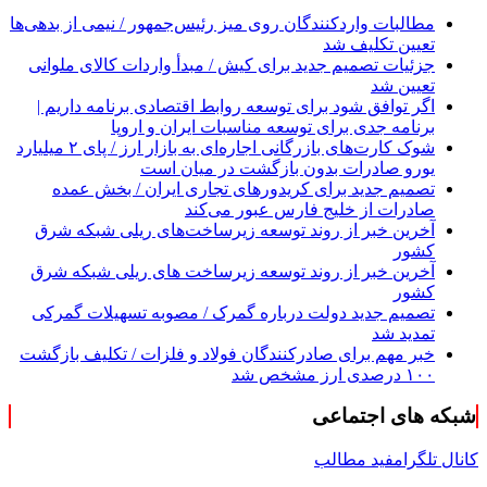
مطالبات واردکنندگان روی میز رئیس‌جمهور / نیمی از بدهی‌ها
تعیین تکلیف شد
جزئیات تصمیم جدید برای کیش / مبدأ واردات کالای ملوانی
تعیین شد
اگر توافق شود برای توسعه روابط اقتصادی برنامه داریم |
برنامه جدی برای توسعه مناسبات ایران و اروپا
شوک کارت‌های بازرگانی اجاره‌ای به بازار ارز / پای ۲ میلیارد
یورو صادرات بدون بازگشت در میان است
تصمیم جدید برای کریدورهای تجاری ایران / بخش عمده
صادرات از خلیج فارس عبور می‌کند
آخرین خبر از روند توسعه زیرساخت‌های ریلی شبکه شرق
کشور
آخرین خبر از روند توسعه زیرساخت های ریلی شبکه شرق
کشور
تصمیم جدید دولت درباره گمرک / مصوبه تسهیلات گمرکی
تمدید شد
خبر مهم برای صادرکنندگان فولاد و فلزات / تکلیف بازگشت
۱۰۰ درصدی ارز مشخص شد
شبکه های اجتماعی
کانال تلگرام
فید مطالب
کارا دیلی