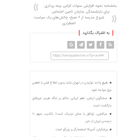
بخشنامه نحوه افزایش سنوات الزامی بیمه پردازی
برای بازنشستگی سازمان تامین اجتماعی
شروع مدرسه از ۶ صبح؛ چالش‌های یک سیاست
اضطراری
به اشتراک بگذارید
https://hemayatonline.ir/?p=180724
هیچ واحد تولیدی در تهران نباید بدون اطلاع قبلی با قطعی
برق مواجه شود
سخنگوی ارتش: نظم ایرانی حاکم بر تنگه هرمز غیرقابل
بازگشت است
عراقچی: توافق با عمان نزدیک است/ تکذیب سهم ۱۱
درصدی ایران از خزر
پزشکیان: آمریکا استعمارگر و زورگو است