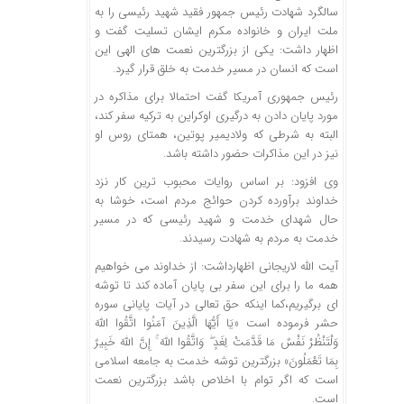
سالگرد شهادت رئیس جمهور فقید شهید رئیسی را به
ملت ایران و خانواده مکرم ایشان تسلیت گفت و
اظهار داشت: یکی از بزرگترین نعمت های الهی این
است که انسان در مسیر خدمت به خلق قرار گیرد.
رئیس جمهوری آمریکا گفت احتمالا برای مذاکره در
مورد پایان دادن به درگیری اوکراین به ترکیه سفر کند،
البته به شرطی که ولادیمیر پوتین، همتای روس او
نیز در این مذاکرات حضور داشته باشد.
وی افزود: بر اساس روایات محبوب ترین کار نزد
خداوند برآورده کردن حوائج مردم است، خوشا به
حال شهدای خدمت و شهید رئیسی که در مسیر
خدمت به مردم به شهادت رسیدند.
آیت الله لاریجانی اظهارداشت: از خداوند می خواهیم
همه ما را برای این سفر بی پایان آماده کند تا توشه
ای برگیریم،کما اینکه حق تعالی در آیات پایانی سوره
حشر فرموده است «یَا أَیُّهَا الَّذِینَ آمَنُوا اتَّقُوا اللَّهَ
وَلْتَنْظُرْ نَفْسٌ مَا قَدَّمَتْ لِغَدٍ ۖ وَاتَّقُوا اللَّهَ ۚ إِنَّ اللَّهَ خَبِیرٌ
بِمَا تَعْمَلُونَ» بزرگترین توشه خدمت به جامعه اسلامی
است که اگر توام با اخلاص باشد بزرگترین نعمت
است.