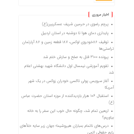
اخبار مروری
پرچم رضوی در حرمین شریف عسکریین(ع)
پایداری دمای هوا تا دوشنبه در استان اردبیل
توقیف 86خودروی لوکس، 187 قطعه زمین و 86 آپارتمان
تراستی‌ها
پرونده 3100 قتل به صلح و سازش ختم شد
تقویم آموزشی نیمسال اول دانشگاه شهید بهشتی اعلام
شد
آغاز سرویس پولی تاکسی خودران زوکس در یک شهر
آمریکا
استقبال ۱۰۶ هزار بازدیدکننده از موزه استان حضرت عباس
(ع)
اربعین تمام شد، چگونه حال خوب این سفر را به خانه
بیاوریم؟
درس‌های ناتمام بمباران هیروشیما؛ جهان زیر سایه خلأ‌های
رژیم حقوقی اتمی