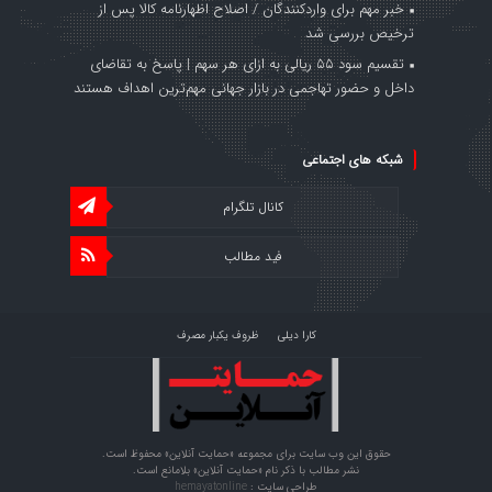
خبر مهم برای واردکنندگان / اصلاح اظهارنامه کالا پس از
ترخیص بررسی شد
تقسیم سود ۵۵ ریالی به ازای هر سهم | پاسخ به تقاضای
داخل و حضور تهاجمی در بازار جهانی مهم‌ترین اهداف هستند
شبکه های اجتماعی
کانال تلگرام
فید مطالب
کارا دیلی
ظروف یکبار مصرف
حقوق این وب سایت برای مجموعه «حمایت‌ آنلاین» محفوظ است.
نشر مطالب با ذکر نام «حمایت‌ آنلاین» بلامانع است.
طراحی سایت :
hemayatonline