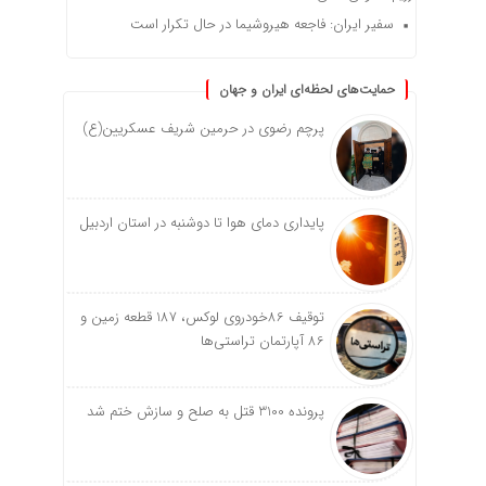
سفیر ایران: فاجعه هیروشیما در حال تکرار است
حمایت‌های لحظه‌ای ایران و جهان
پرچم رضوی در حرمین شریف عسکریین(ع)
پایداری دمای هوا تا دوشنبه در استان اردبیل
توقیف 86خودروی لوکس، 187 قطعه زمین و
86 آپارتمان تراستی‌ها
پرونده 3100 قتل به صلح و سازش ختم شد