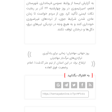
به گزارش ایسنا از روابط عمومی فرمانداری شهرستان
قشم، امیرتیموری در روز چهارشنبه ۲۶ آذر بر رعایت
نکات ایمنی تأکید کرد. وی از مردم خواست تا زمان
عادی شدن شرایط جوی، از تردد‌های غیرضروری
خودداری کنند و به هیچ وجه در نزدیکی تیر‌های برق،
دکل‌ها و درختان توقف نکنند.
روز جهانی مهاجران؛ زمانی برای یادآوری
تراژدی‌های مرگ‌بار مهاجرتی
ارتفاع برف در این استان از نیم متر گذشت/ اعلام
وضعیت فوق العاده
به اشتراک بگذارید
https://hemayatonline.ir/?p=249078