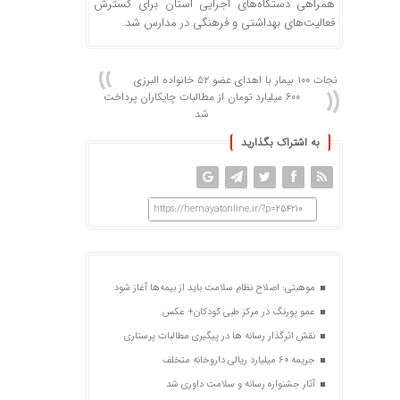
همراهی دستگاه‌های اجرایی استان برای گسترش
فعالیت‌های بهداشتی و فرهنگی در مدارس شد.
نجات ۱۰۰ بیمار با اهدای عضو ۵۲ خانواده البرزی
600 میلیارد تومان از مطالبات چایکاران پرداخت
شد
به اشتراک بگذارید
https://hemayatonline.ir/?p=254210
موهبتی: اصلاح نظام سلامت باید از بیمه‌ها آغاز شود
عمو پورنگ در مرکز طبی کودکان+ عکس
نقش اثرگذار رسانه ها در پیگیری مطالبات پرستاری
جریمه ۶۰ میلیارد ریالی داروخانه متخلف
آثار جشنواره رسانه و سلامت داوری شد