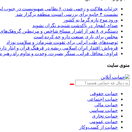
جزئیات هلاکت و زخمی شدن ۶ نظامی صهیونیست در جنوب لبنان
نشست ۴ جانبه برای بررسی امنیت منطقه برگزار شد
ورود موج تازه گرما به کشور
صدای انفجار در پاکدشت شنیدید نگران نشوید
دستگیری ۸ نفر از اشرار مسلح شاخص و مرتبطین گروهک‌های تروریستی
مجلس برای یاری صنعت دارو چه کرده است
توصیه‌های طب ایرانی برای تقویت شیرمادر و سلامت نوزاد
قره‌باش: اقتدار ایران اسلامی ریشه در فرهنگ قرآن و ایثار دارد
غراوی: محافل قرآنی، سنگر بصیرت، وحدت و تداوم راه رهبر 
منوی سایت
حمایت حقوقی
حمایت اجتماعی
حمایت مالی
حمایت سیاسی
حمایت تجاری
حمایت عمومی
حمایت از کسب‌وکار