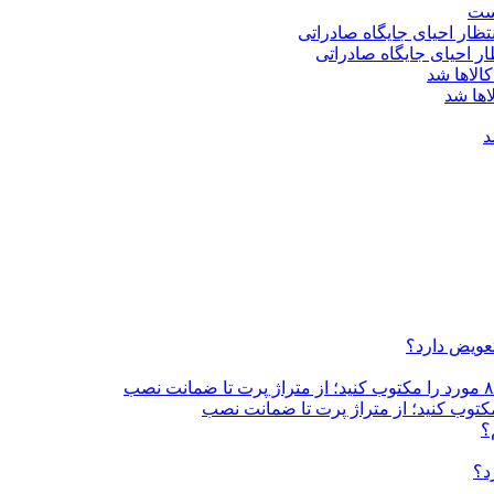
است
اها شد
د
تعویض دارد؟
؟
د؟