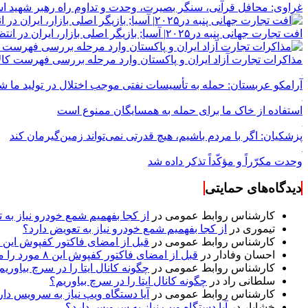
غراوی: محافل قرآنی، سنگر بصیرت، وحدت و تداوم راه رهبر شهید 
افت تجارت جهانی پنبه در۲۰۲۵| آسیا; بازیگر اصلی بازار، ایران در انتظار احیای جایگاه صادراتی
مذاکرات تجارت آزاد ایران و پاکستان وارد مرحله بررسی فهرست کال
آرامکو عربستان: حمله به تأسیسات نفتی موجب اختلال در تولید ما ش
استفاده از خاک ما برای حمله به همسایگان ممنوع است
پزشکیان: اگر با مردم باشیم، هیچ قدرتی نمی‌تواند زمین‌گیرمان کند
وحدت مکرّراً و مؤکّداً تذکر داده شد
دیدگاه‌های حمایتی
کارشناس روابط عمومی
در
از کجا بفهمیم شمع خودرو نیاز به 
تیموری
در
از کجا بفهمیم شمع خودرو نیاز به تعویض دارد؟
کارشناس روابط عمومی
در
قبل از امضای فاکتور کفپوش این ۸ مورد را مکتوب کنید؛ از متراژ پرت تا ضمانت نصب
احسان وفادار
در
قبل از امضای فاکتور کفپوش این ۸ مورد را مکتوب کنید؛ از متراژ پرت تا ضمانت نصب
کارشناس روابط عمومی
در
چگونه کانال ایتا را در سرچ بیاوریم
سلطانی راد
در
چگونه کانال ایتا را در سرچ بیاوریم؟
کارشناس روابط عمومی
در
آیا دستگاه ویپ نیاز به سرویس دار
خشایار
در
آیا دستگاه ویپ نیاز به سرویس دارد؟