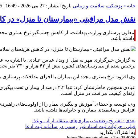
خانه »
پزشکی، سلامت و زیبایی
تاریخ انتشار : 27 می 2026 - 16:49 |
95 ب
نقش مدل مراقبتی «بیمارستان تا منزل» در ک
معاون پرستاری وزارت بهداشت، از کاهش چشمگیر نرخ بستری مجدد ب
داشته باشد.
ترخیص‌ شده از بیمارستان‌های کشور، بیش از ۴۲ هزار و ۷۳۰ نفر تحت پوشش برنامه‌های مراقبتی و پیگیری پس از ترخیص قرار گرفته‌اند.
وی افزود: نرخ بستری مجدد این بیماران با اجرای مداخلات پرستاری به ۴ درصد کاهش یافته است، در حالی که میانگین جهانی این شاخص بین ۱۰ تا ۱۵ درصد گزارش می‌
عبادی همچنین خاطرنشان کرد: تنها .۲
ارتقای کیفیت مراقبت در منزل است.
وی، توسعه واحدهای آموزش و پیگیری بیمار را از اولویت‌های راهبرد
افزایش رضایتمندی بیماران و خانواده‌ها داشته باشد.
بعدی :
تشریح وضعیت بیماری‌های منتقله از آب و غذا
قبلی :
جزئیات ثبت اسناد غیر رسمی در سامانه ثبت ادعا
به اشتراک بگذارید
https://hemayatonline.ir/?p=254990