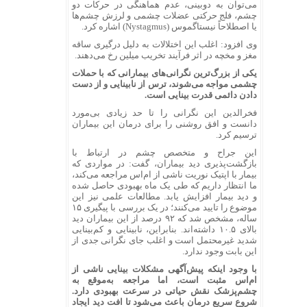
می‌توان به دوبینی، عدم هماهنگی در حرکات دو
چشم، فلج حرکتی عضلات چشمی و لرزش چشم‌ها
یا اصطلاحاً نیستاگموس (Nystagmus) اشاره کرد.
وی افزود: اغلب این اختلالات به دلیل درگیری ساقه
مغز و مخچه در اثر فرآیند تخریب میلین رخ می‌دهند.
یکی از بزرگ‌ترین نگرانی‌های بیمارانی که با حملات
چشمی مواجه می‌شوند، ترس از نابینایی و از دست
دادن دائمی قدرت بینایی است.
فخرالدین این نگرانی را تا حد زیادی بی‌مورد
دانست و افق روشنی را برای درمان این بیماران
ترسیم کرد.
این جراح و متخصص چشم در ارتباط با
بازگشت‌پذیری دید بیماران، گفت: در مواردی که
بیمار با اپتیک نوریت ناشی از ام‌اس مراجعه می‌کند،
ما انتظار داریم که طی یک ماه بهبودی حاصل شده
و دید بیمار افزایش یابد. مطالعات علمی نیز این
موضوع را تایید می‌کنند؛ در یک بررسی با پیگیری ۱۵
ساله، مشخص شد که ۹۲ درصد از این بیماران دید
بالای ۱۰.۵ داشته‌اند. بنابراین، نابینایی و کم‌بینایی
شدید غیرمحتمل است و اغلب جای نگرانی جدی از
این بابت وجود ندارد.
با وجود اینکه پیش‌آگهی مشکلات بینایی ناشی از
ام‌اس مثبت است، اما مراجعه به‌موقع به
چشم‌پزشک نقش حیاتی در سرعت بهبودی دارد.
شروع سریع درمان باعث می‌شود تا افت دید ایجاد