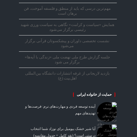
مهم‌ترین درسی که باید از منطق و فلسفه آموخت، فن
برهان است
همایش «سیاست و کرامت» نگاهی به سیاست ورزی شهید
رئیسی برگزار می‌شود
نشست تخصصی داوران و پیشکسوتان قرآنی برگزار
می‌شود
جلسه گزارش طرح ملی نهضت ملی «زندگی با آیه‌ها»
برگزار می شود
بازدید لاریجانی از غرفه انتشارات دانشگاه بین‌المللی
اهل‌بیت (ع)
حمایت از خانواده ایرانی
آینده توسعه فردی و مهارت‌های نرم: فرصت‌ها و
تهدیدهای مهم
آیا شیر خشک بیومیل برای نوزاد شما انتخاب
درستی است؟ (نقد کامل + جدول مقایسه)