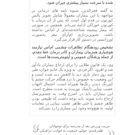
شده با سرعت بسیار بیشتری جبران شود.
به گفته فخرالدین، شیوه نامه های درمانی در
مواجهه با این بیماران معمولاً شامل تجویز پالس
کورتون در قدم اول است که پس از آن درمان با
کورتون خوراکی ادامه می‌یابد. همچنین در صورتی
که بیمار پیشینه شناخته‌شده‌ای از ام‌اس نداشته
باشد، تصویربرداری ام‌آرآی مغز به‌صورت
اورژانسی در دستور کار قرار می‌گیرد.
تشخیص زودهنگام تظاهرات چشمی ام‌اس نیازمند
هوشیاری همزمان بیماران و کادر درمان خط مقدم،
از جمله پزشکان عمومی و اپتومتریست‌ها است.
وی، یک قانون طلایی را برای ارجاع بیماران یادآور
شد و افزود: اگر فردی، به‌ ویژه یک خانم جوان، طی
چند روز دچار تاری دید یا کاهش دید شده است و
این وضعیت به‌ خصوص با درد هنگام حرکت چشم یا
کم‌رنگ دیدن رنگ‌ها همراه است، احتمال التهاب
عصب بینایی (اپتیک نوریت) به‌ شدت مطرح است.
این بیماران باید در اسرع وقت به چشم‌پزشک
ارجاع داده شوند. باید توجه داشت که طبیعی بودن
ظاهر چشم یا حتی ظاهر عصب بینایی در معاینات
اولیه، به هیچ‌وجه وجود این بیماری را رد نمی‌کند.
مزیت ورزش بعد از مدرسه برای نوجوانان
ظفرقندی: جوانی جمعیت به حوادث ترافیکی گره