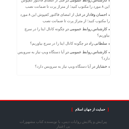
کارشناس روابط عمومی
در
قبل از امضای فاکتور کفپوش
این ۸ مورد را مکتوب کنید؛ از متراژ پرت تا ضمانت نصب
احسان وفادار
در
قبل از امضای فاکتور کفپوش این ۸ مورد
را مکتوب کنید؛ از متراژ پرت تا ضمانت نصب
کارشناس روابط عمومی
در
چگونه کانال ایتا را در سرچ
بیاوریم؟
سلطانی راد
در
چگونه کانال ایتا را در سرچ بیاوریم؟
کارشناس روابط عمومی
در
آیا دستگاه ویپ نیاز به سرویس
دارد؟
خشایار
در
آیا دستگاه ویپ نیاز به سرویس دارد؟
حمایت از جهان اسلام
پیرایش و پالایش روایات دینی، با نویسنده کتاب مشهورات
بی اعتبار