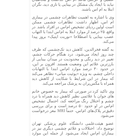
نباید با ایجاد یک مشکل در بینایی یا تاری دید، نگران
ابتلا به ام اس باشند.
وی با اشاره به اهمیت تظاهرات چشمی در بیماری
ام اس، اظهار داشت: تظاهرات چشمی ممکن
است اولین ردپای تشخیص ام‌اس در افراد باشد. در
واقع، ۲۵ درصد از موارد ابتلا به ام‌اس ابتدا با التهاب
عصب بینایی یا اصطلاحا «نوریت اپتیک» بروز پیدا
می‌کند.
به گفته فخرالدین، کاهش دید تک‌چشمی که ظرف
چند روز ایجاد می‌شود، درد هنگام حرکات چشم،
تغییر در دید رنگی و محدودیت در میدان بینایی از
بارزترین علائم این وضعیت هستند. افزون بر این،
در حدود ۳۰ درصد موارد ام‌اس ابتدا با التهابات
داخلی چشم، به‌ ویژه «یوئیت میانی» تظاهر می‌کند
که بیمار در این شرایط با شکایت از کاهش دید
همراه با مگس‌پران به پزشک مراجعه می‌کند.
وی تاکید کرد:در صورتی که بیمار به‌ خصوص خانم
های جوان با علائمی نظیر کاهش دید همراه با درد
چشم و اختلال رنگ مراجعه کند، احتمال تشخیص
ام‌اس در او حدود ۵۰ درصد است و برای بررسی
دقیق‌تر پلاک‌های ام‌اس، حتماً MRI مغز درخواست
می‌شود.
عضو هیئت‌علمی دانشگاه علوم پزشکی تهران
توضیح داد: اختلالات و علائم چشمی دیگری نیز در
بیماران ام‌اس ایجاد می‌شود. از جمله این موارد