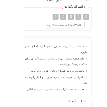
خورده است
به اشتراک بگذارید
https://hemayatonline.ir/?p=255694
شفافیت و مدیریت تعارض منافع؛ لازمه اصلاح نظام
دارویی
ظفرقندی: توسعه آموزش پزشکی، سرمایه‌گذاری برای
سلامت آینده کشور است
اولتیماتوم به تامین‌کنندگان ذخایر راهبردی دارو+نامه
ظفرقندی: در ساخت بیمارستان باید دو اصل را رعایت
کنیم
هشدار نسبت به اثرات مخرب مصرف مشروبات الکلی
تعداد دیدگاه :
0