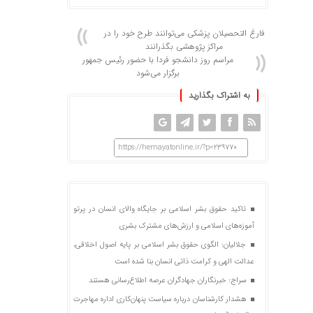
فارغ التحصیلان پزشکی می‌توانند طرح خود را در
مراکز پژوهشی بگذرانند
مراسم روز دانشجو فردا با حضور رئیس جمهور
برگزار می‌شود
به اشتراک بگذارید
https://hemayatonline.ir/?p=239770
تاکید حقوق بشر اسلامی بر جایگاه والای انسان در پرتو
آموزه‌های اسلامی و ارزش‌های مشترک بشری
جلالیان: الگوی حقوق بشر اسلامی بر پایه اصول اخلاقی،
عدالت الهی و کرامت ذاتی انسان بنا شده است
سراج: خبرنگاران جهادگران عرصه اطلاع‌رسانی هستند
هشدار کارشناسان درباره سیاست پنهان‌کاری اداره مهاجرت