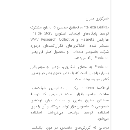
خبرگزاری میزان
–
«Intellexa Leaks»، تحقیق جدیدی که به‌طور مشترک
توسط پایگاه‌های اینساید استوری Inside Story،
هاآرتص Haaretz و WAV Research Collective
منتشر شده، افشاگری‌های نگران‌کننده‌ای درمورد
شرکت جاسوسی Intellexa و محصول اصلی آن یعنی
Predator ارائه می‌دهد.
Predator به معنای شکارچی، نوعی جاسوس‌افزار
بسیار تهاجمی است که با نقض حقوق بشر در چندین
کشور مرتبط بوده است.
اینتلکسا Intellexa یکی از بدنام‌ترین شرکت‌های
ساخت جاسوس‌افزار است؛ توصیفی که توسط
محققان حقوق بشری و صنعت برای نهاد‌های
خصوصی که جاسوس‌افزار تولید می‌کنند و آن را برای
استفاده توسط دولت‌ها می‌فروشند، استفاده
می‌شود.
درحالی که گزارش‌های متعددی در مورد اینتلکسا،